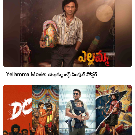
Yellamma Movie: యల్లమ్మ జస్ట్ సింపుల్ పోస్టర్