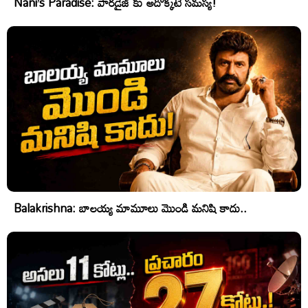
Nani’s Paradise: పారడైజ్ కు అదొక్కటే సమస్య!
Balakrishna: బాలయ్య మామూలు మొండి మనిషి కాదు..