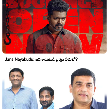
Jana Nayakudu: జననాయకుడి ధైర్యం ఏమిటో?