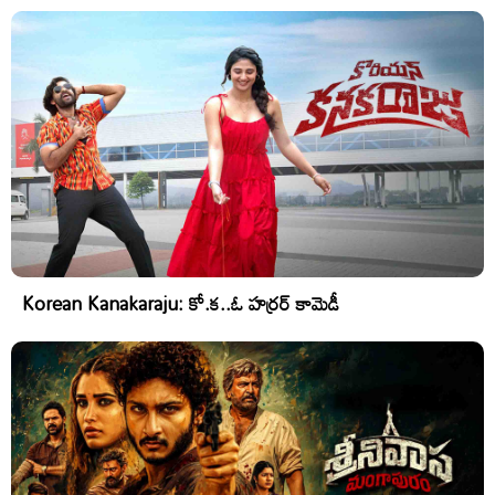
Korean Kanakaraju: కో.క..ఓ హర్రర్ కామెడీ