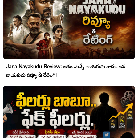
Jana Nayakudu Review: జనం మెచ్చే నాయకుడు కాదు..జన
నాయకుడు రివ్యూ & రేటింగ్!