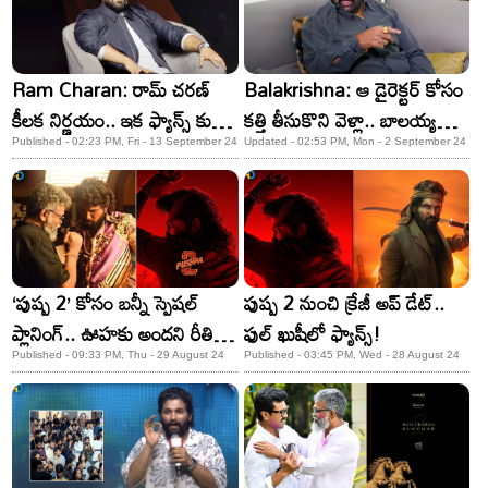
Ram Charan: రామ్ చరణ్
Balakrishna: ఆ డైరెక్టర్ కోసం
కీలక నిర్ణయం.. ఇక ఫ్యాన్స్ కు
కత్తి తీసుకొని వెళ్లా.. బాలయ్య
పండగే!
ఇంట్రెస్టింగ్ కామెంట్స్!
Published - 02:23 PM, Fri - 13 September 24
Updated - 02:53 PM, Mon - 2 September 24
‘పుష్ప 2’ కోసం బన్నీ స్పెషల్
పుష్ప 2 నుంచి క్రేజీ అప్ డేట్..
ప్లానింగ్.. ఊహకు అందని రీతిలో
ఫుల్ ఖుషీలో ఫ్యాన్స్!
కొట్టేలా ఉన్నాడు!
Published - 09:33 PM, Thu - 29 August 24
Published - 03:45 PM, Wed - 28 August 24