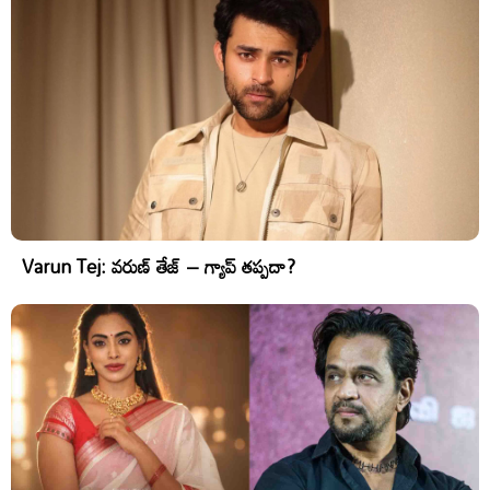
Varun Tej: వరుణ్ తేజ్ – గ్యాప్ తప్పదా?