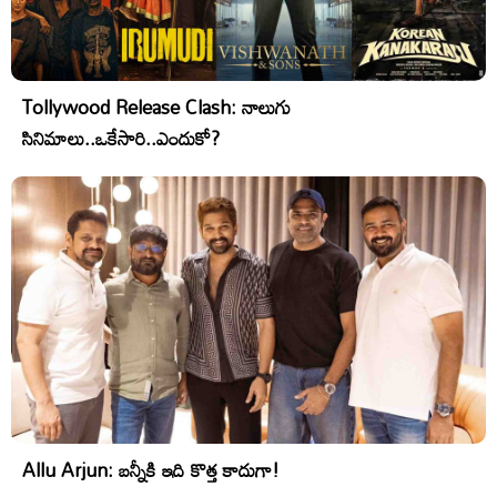
Tollywood Release Clash: నాలుగు
సినిమాలు..ఒకేసారి..ఎందుకో?
Allu Arjun: బన్నీకి ఇది కొత్త కాదుగా!