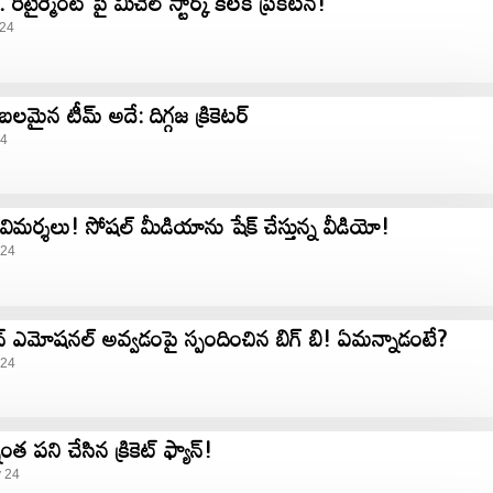
ిటైర్మెంట్ పై మిచెల్ స్టార్క్ కీలక ప్రకటన!
 24
లమైన టీమ్‌ అదే: దిగ్గజ క్రికెటర్‌
24
ై విమర్శలు! సోషల్ మీడియాను షేక్ చేస్తున్న వీడియో!
 24
న్ ఎమోషనల్ అవ్వడంపై స్పందించిన బిగ్ బి! ఏమన్నాడంటే?
 24
 అన్నంత పని చేసిన క్రికెట్ ఫ్యాన్!
y 24