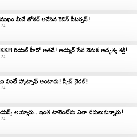
ుఖం మీదే జోకర్ అనేసిన కెవిన్ పీటర్సన్!
y 24
. KKR రియల్ హీరో అతడే! అయ్యర్ సేన వెనుక అదృశ్య శక్తి!
y 24
 వింటే హ్యాట్సాఫ్ అంటారు! స్పీచ్ వైరల్!
y 24
ంపియన్స్ అయ్యారు.. ఇంత టాలెంట్​ను ఎలా వదులుకున్నారు!
y 24