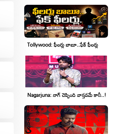
రేటింగ్!
Tollywood: ఫీలర్లు బాబూ..ఫేక్ ఫీలర్లు
Nagarjuna: నాగ్ చెప్పింది వాస్తవమే కానీ..!