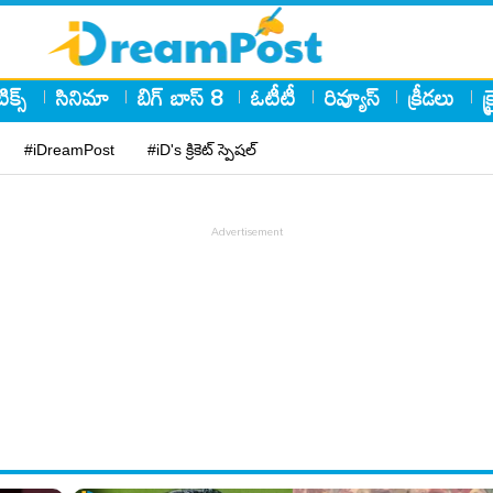
ిక్స్
సినిమా
బిగ్ బాస్ 8
ఓటీటీ
రివ్యూస్
క్రీడలు
క
#iDreamPost
#iD's క్రికెట్ స్పెషల్