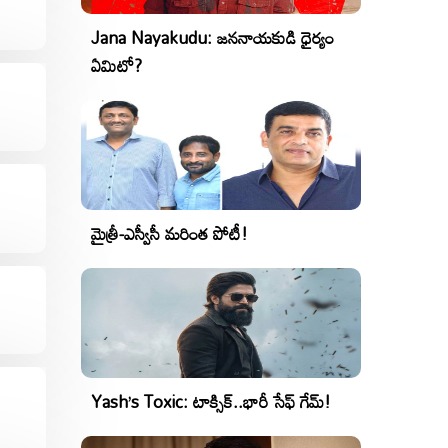
Jana Nayakudu: జననాయకుడి ధైర్యం
ఏమిటో?
మైత్రీ-ఎస్వీసీ మరింత పోటీ!
Yash’s Toxic: టాక్సిక్..భారీ సేఫ్ గేమ్!