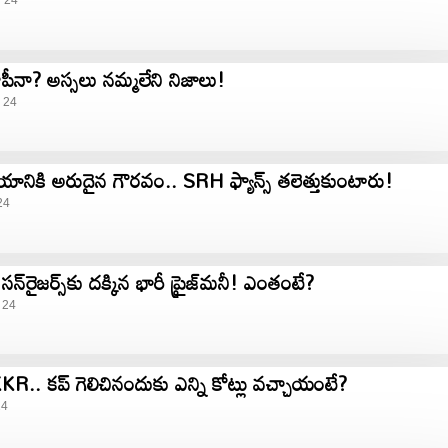
y 24
ీనా? అస్సలు నమ్మలేని నిజాలు!
 24
డియానికి అరుదైన గౌరవం.. SRH ఫ్యాన్స్​ తలెత్తుకుంటారు!
24
్‌రైజర్స్‌కు దక్కిన భారీ ప్రైజ్‌మనీ! ఎంతంటే?
 24
.. కప్ గెలిచినందుకు ఎన్ని కోట్లు వచ్చాయంటే?
24