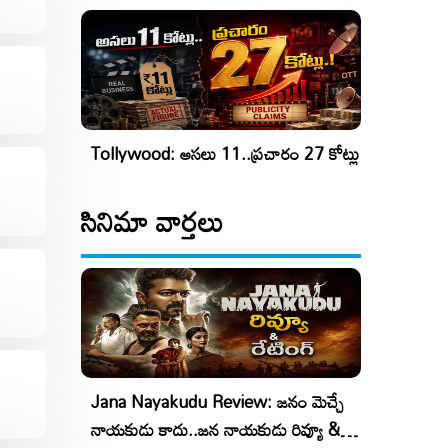
Tollywood: అసలు 11..ప్రచారం 27 కోట్లు
సినిమా వార్తలు
Jana Nayakudu Review: జనం మెచ్చే
నాయకుడు కాదు..జన నాయకుడు రివ్యూ &