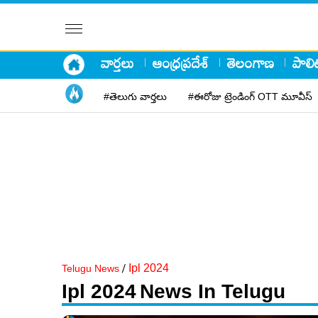
వార్తలు
ఆంధ్రప్రదేశ్
తెలంగాణ
పాలిట
#తెలుగు వార్తలు
#ఈరోజు ట్రెండింగ్ OTT మూవీస్
/
Ipl 2024
Telugu News
Ipl 2024
News In Telugu