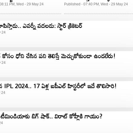
తేల్చేశాడు!
 08:11 PM, Wed - 29 May 24
Published - 07:40 PM, Wed - 29 May 24
పిస్తాడు.. ఎవర్నీ వదలడు: స్టార్ క్రికెటర్
y 24
ోసం ధోని చేసిన పని తెలిస్తే మెచ్చుకోకుండా ఉండలేరు!
y 24
ిన IPL 2024.. 17 ఏళ్ల ఐపీఎల్ హిస్టరీలో ఇదే తొలిసారి!
y 24
ిండియాకు బిగ్ షాక్.. విరాట్ కోహ్లీకి గాయం?
24