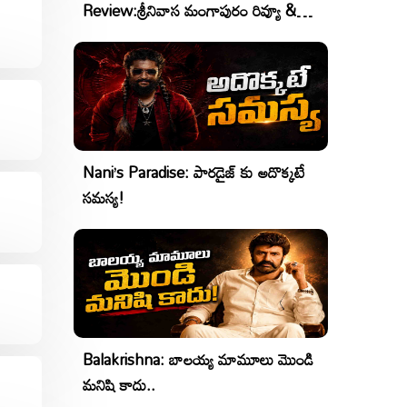
Review:శ్రీనివాస మంగాపురం రివ్యూ &
రేటింగ్
Nani’s Paradise: పారడైజ్ కు అదొక్కటే
సమస్య!
Balakrishna: బాలయ్య మామూలు మొండి
మనిషి కాదు..