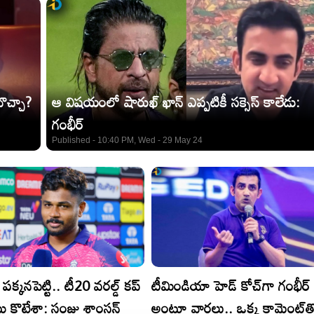
వొచ్చా?
ఆ విషయంలో షారుఖ్‌ ఖాన్ ఎప్పటికీ సక్సెస్‌ కాలేడు:
గంభీర్‌
Published - 10:40 PM, Wed - 29 May 24
క్కనపెట్టి.. టీ20 వరల్డ్‌ కప్‌
టీమిండియా హెడ్ కోచ్​గా గంభీర్​
ు కొట్టేశా: సంజు శాంసన్‌
అంటూ వార్తలు.. ఒక్క కామెంట్​త