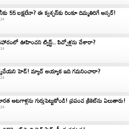
. నీకు 55 లక్షలేనా? ఈ క్వశ్చన్​కు రింకూ దిమ్మతిరిగే ఆన్సర్!
 24
వహారంలో ఊహించని ట్విస్ట్.. పిచ్చోళ్లను చేశారా?
 24
ెక్కచేయని హెడ్‌! మ్యాచ్ అయ్యాక ఇది గమనించారా?
 24
 ఆటగాళ్లను గుర్తుపెట్టుకోండి! ప్రపంచ క్రికెట్‌ను ఏలుతారు!
 24