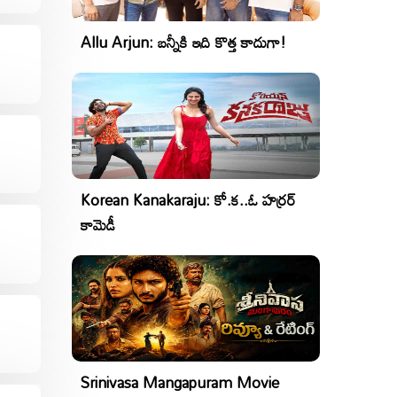
Allu Arjun: బన్నీకి ఇది కొత్త కాదుగా!
Korean Kanakaraju: కో.క..ఓ హర్రర్
కామెడీ
Srinivasa Mangapuram Movie