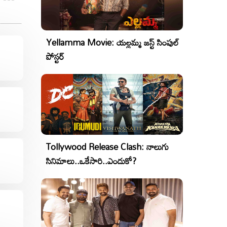
Yellamma Movie: యల్లమ్మ జస్ట్ సింపుల్
పోస్టర్
Tollywood Release Clash: నాలుగు
సినిమాలు..ఒకేసారి..ఎందుకో?