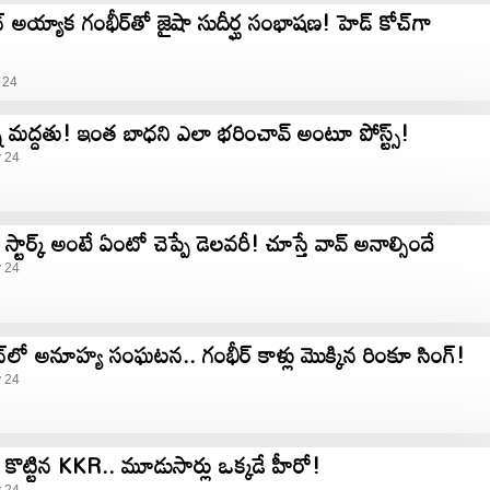
అయ్యాక గంభీర్‌తో జైషా సుదీర్ఘ సంభాష‌ణ‌! హెడ్ కోచ్​గా
 24
తున్న మద్దతు! ఇంత బాధని ఎలా భరించావ్ అంటూ పోస్ట్స్!
y 24
 స్టార్క్‌ అంటే ఏంటో చెప్పే డెలవరీ! చూస్తే వావ్‌ అనాల్సిందే
y 24
​లో అనూహ్య సంఘటన.. గంభీర్ కాళ్లు మొక్కిన రింకూ సింగ్!
y 24
కొట్టిన KKR.. మూడుసార్లు ఒక్కడే హీరో!