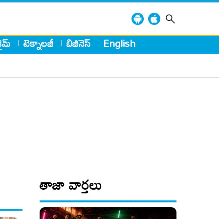
్రైమ్
టెక్నాలజీ
బిజినెస్
English
తాజా వార్తలు