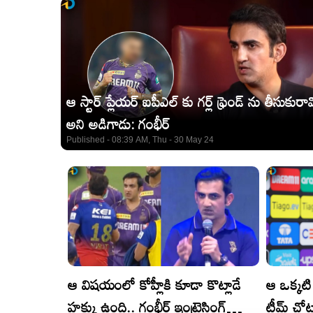
ఆ స్టార్ ప్లేయర్ ఐపీఎల్ కు గర్ల్ ఫ్రెండ్ ను తీసుకురా
అని అడిగాడు: గంభీర్
Published - 08:39 AM, Thu - 30 May 24
ఆ విషయంలో కోహ్లీకి కూడా కొట్లాడే
ఆ ఒక్కటి ప
హక్కు ఉంది.. గంభీర్ ఇంట్రెస్టింగ్
టీమ్‌ చోట