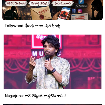
Tollywood: ఫీలర్లు బాబూ..ఫేక్ ఫీలర్లు
Nagarjuna: నాగ్ చెప్పింది వాస్తవమే కానీ..!