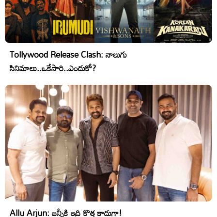
Tollywood Release Clash: నాలుగు
సినిమాలు..ఒకేసారి..ఎందుకో?
Allu Arjun: బన్నీకి ఇది కొత్త కాదుగా!