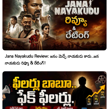
Jana Nayakudu Review: జనం మెచ్చే నాయకుడు కాదు..జన
నాయకుడు రివ్యూ & రేటింగ్!