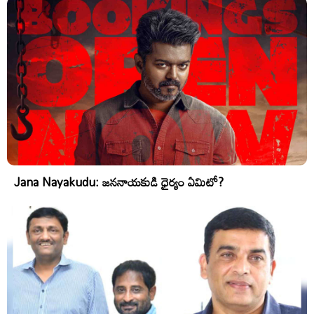
Jana Nayakudu: జననాయకుడి ధైర్యం ఏమిటో?