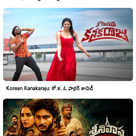
Korean Kanakaraju: కో.క..ఓ హర్రర్ కామెడీ