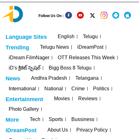
Follow Us On :
English
Telugu
Language Sites
Telugu News
iDreamPost
Trending
iDream FilmNager
OTT Releases This Week
iD's క్రికెట్ స్పెషల్
Bigg Boss 8 Telugu
Andhra Pradesh
Telangana
News
International
National
Crime
Politics
Movies
Reviews
Entertainment
Photo Gallery
Tech
Sports
Bussiness
More
About Us
Privacy Policy
iDreamPost