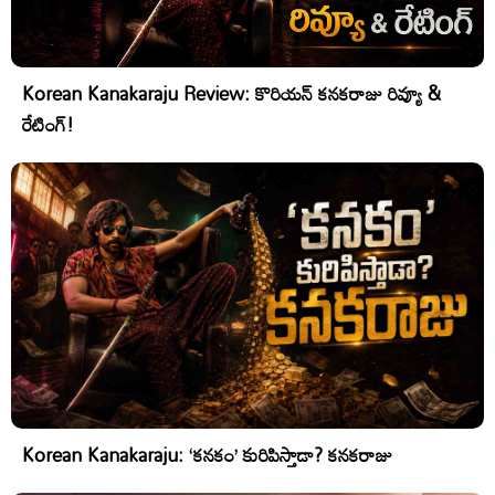
Korean Kanakaraju Review: కొరియన్ కనకరాజు రివ్యూ &
రేటింగ్!
Korean Kanakaraju: ‘కనకం’ కురిపిస్తాడా? కనకరాజు