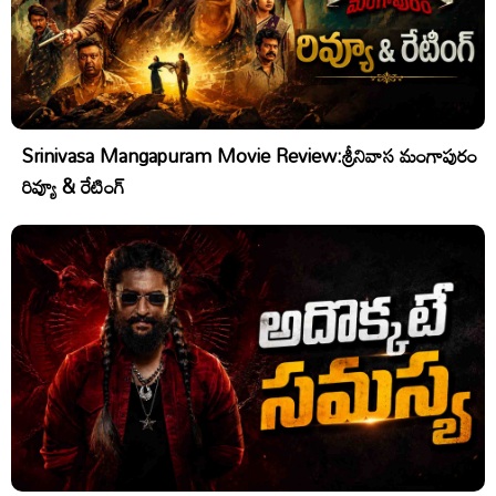
Srinivasa Mangapuram Movie Review:శ్రీనివాస మంగాపురం
రివ్యూ & రేటింగ్