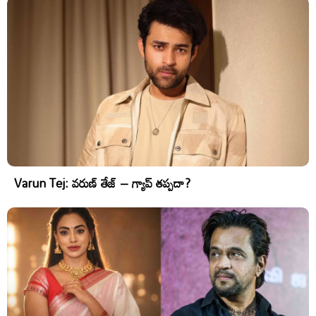
Varun Tej: వరుణ్ తేజ్ – గ్యాప్ తప్పదా?