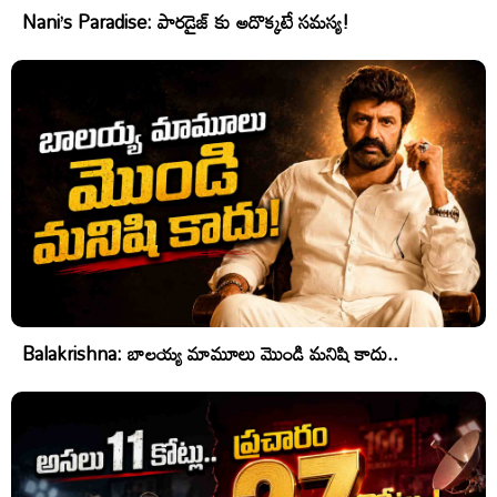
Nani’s Paradise: పారడైజ్ కు అదొక్కటే సమస్య!
Balakrishna: బాలయ్య మామూలు మొండి మనిషి కాదు..