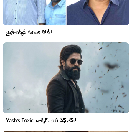
మైత్రీ-ఎస్వీసీ మరింత పోటీ!
Yash’s Toxic: టాక్సిక్..భారీ సేఫ్ గేమ్!