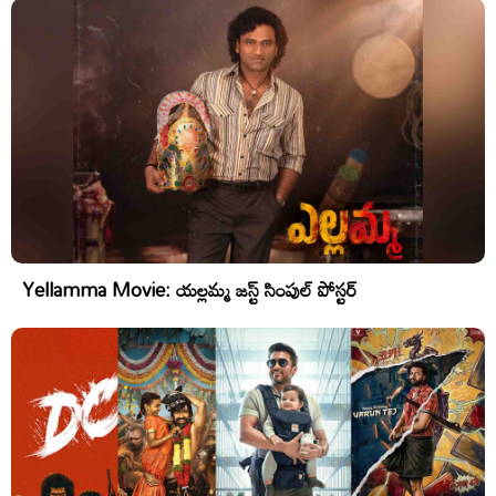
Yellamma Movie: యల్లమ్మ జస్ట్ సింపుల్ పోస్టర్