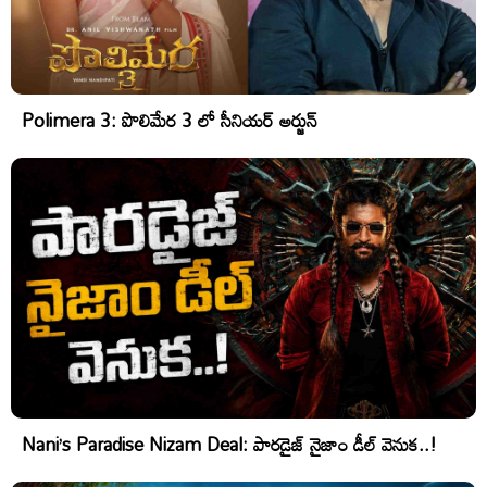
Polimera 3: పొలిమేర 3 లో సీనియర్ అర్జున్
Nani’s Paradise Nizam Deal: పారడైజ్ నైజాం డీల్ వెనుక..!