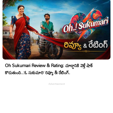
Oh Sukumari Review & Rating: చూడ్డానికి వెళ్తే షాక్
కొడుతుంది..’ఓ సుకుమారి’ రివ్యూ & రేటింగ్.