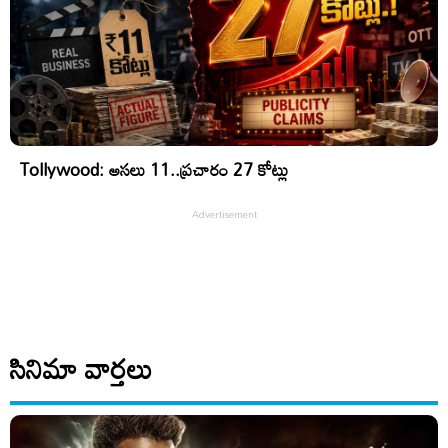
Tollywood: అసలు 11..ప్రచారం 27 కోట్లు
సినిమా వార్తలు