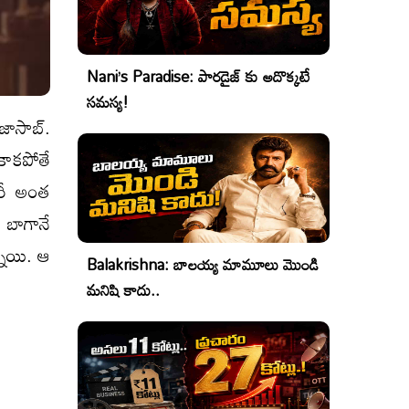
Nani’s Paradise: పారడైజ్ కు అదొక్కటే
సమస్య!
జాసాబ్.
కాకపోతే
మరీ అంత
ు బాగానే
్నాయి. ఆ
Balakrishna: బాలయ్య మామూలు మొండి
మనిషి కాదు..