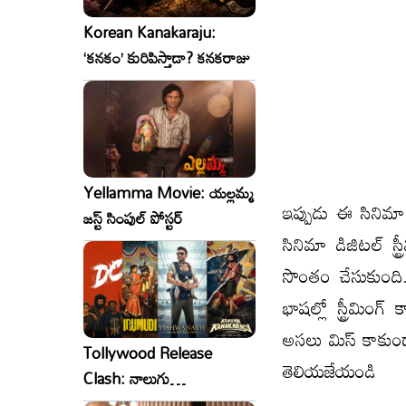
Korean Kanakaraju:
‘కనకం’ కురిపిస్తాడా? కనకరాజు
Yellamma Movie: యల్లమ్మ
ఇప్పుడు ఈ సినిమా 
జస్ట్ సింపుల్ పోస్టర్
సినిమా డిజిటల్ స్
సొంతం చేసుకుంది
భాషల్లో స్ట్రీమిం
అసలు మిస్ కాకు
Tollywood Release
తెలియజేయండి
Clash: నాలుగు
సినిమాలు..ఒకేసారి..ఎందుకో?