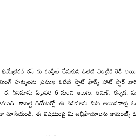
థియేట్రికల్ రన్ ను కంప్లీట్ చేసుకుని ఓటిటి ఎంట్రీకి రెడీ అ
ట్రీమింగ్ హక్కులను ప్రముఖ ఓటిటి ప్లాట్ ఫార్మ్ హాట్ స్టార్ భ
. ఈ సినిమాను ఫిబ్రవరి 6 నుంచి తెలుగు, తమిళ్, కన్నడ
గ్ కానుంది. కాబట్టి థియేటర్లో ఈ సినిమాను మిస్ అయినవాళ్లు 
ండా చూసేయండి. ఈ విషయంపై మీ అభిప్రాయాలను కామెంట్స్