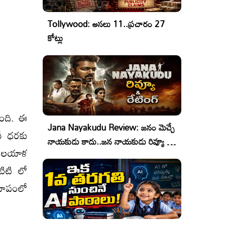
Tollywood: అసలు 11..ప్రచారం 27
కోట్లు
యింది. ఈ
Jana Nayakudu Review: జనం మెచ్చే
ారీ ధరకు
నాయకుడు కాదు..జన నాయకుడు రివ్యూ &
, మలయాళ
రేటింగ్!
ఓటిటి లో
 రూపంలో