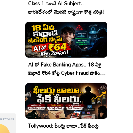
Class 1 నుంచే AI Subject..
భారతదేశంలో మొదటి రాష్ట్రంగా కొత్త చరిత్ర!
AI తో Fake Banking Apps.. 18 ఏళ్ల
కుర్రాడి ₹64 కోట్ల Cyber Fraud షాకింగ్
ఆపరేషన్!
Tollywood: ఫీలర్లు బాబూ..ఫేక్ ఫీలర్లు