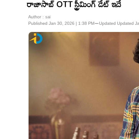
రాజాసాబ్ OTT స్ట్రీమింగ్ డేట్ ఇదే
Author :
sai
Published Jan 30, 2026 | 1:38 PM
⚊
Updated
Updated Ja