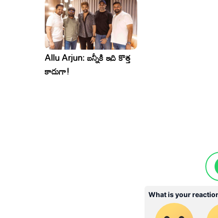
Allu Arjun: బన్నీకి ఇది కొత్త
కాదుగా!