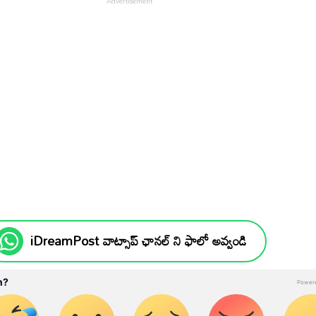
iDreamPost వాట్సాప్ ఛానల్ ని ఫాలో అవ్వండి