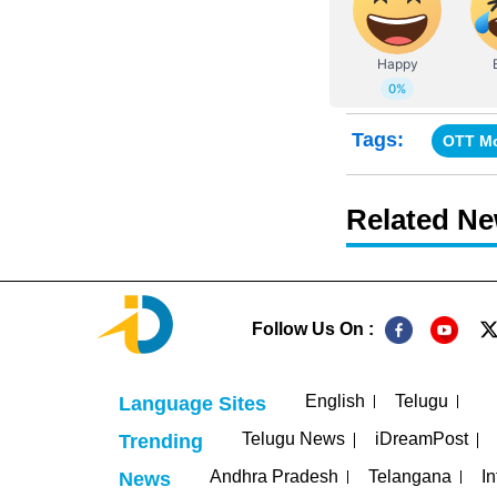
Tags:
OTT M
Related N
Follow Us On :
English
Telugu
Language Sites
Telugu News
iDreamPost
Trending
Andhra Pradesh
Telangana
In
News