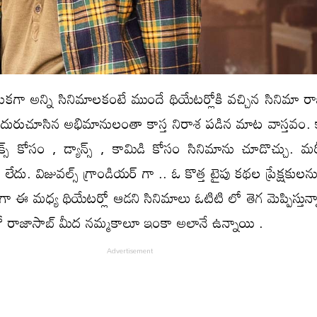
ుకగా అన్ని సినిమాలకంటే ముందే థియేటర్లోకి వచ్చిన సినిమా రా
ి ఎదురుచూసిన అభిమానులంతా కాస్త నిరాశ పడిన మాట వాస్తవం. 
లుక్స్ కోసం , డ్యాన్స్ , కామిడి కోసం సినిమాను చూడొచ్చు. 
 లేదు. విజువల్స్ గ్రాండియర్ గా .. ఓ కొత్త టైపు కథల ప్రేక్షకులన
పైగా ఈ మధ్య థియేటర్లో ఆడని సినిమాలు ఓటిటి లో తెగ మెప్పిస్తున
ో రాజాసాబ్ మీద నమ్మకాలూ ఇంకా అలానే ఉన్నాయి .