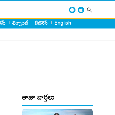
్రైమ్
టెక్నాలజీ
బిజినెస్
English
తాజా వార్తలు