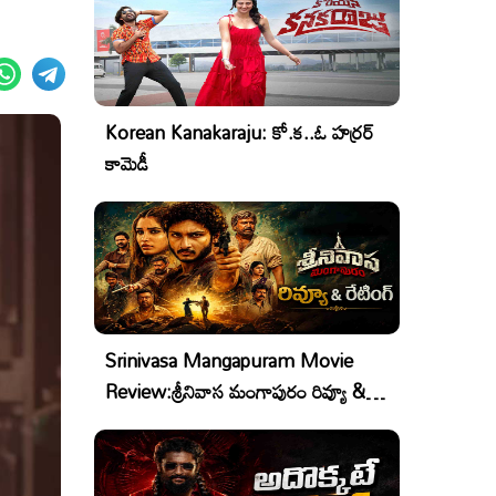
Korean Kanakaraju: కో.క..ఓ హర్రర్
కామెడీ
Srinivasa Mangapuram Movie
Review:శ్రీనివాస మంగాపురం రివ్యూ &
రేటింగ్