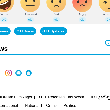
ovies
OTT News
OTT Updates
ews
iDream FilmNager
OTT Releases This Week
iD's క్రికెట్ స్
ternational
National
Crime
Politics