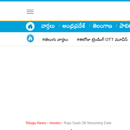
వార్తలు
ఆంధ్రప్రదేశ్
తెలంగాణ
పాలిట
#తెలుగు వార్తలు
#ఈరోజు ట్రెండింగ్ OTT మూవీస్
Telugu News
/
movies
/
Raja Saab Ott Streaming Date