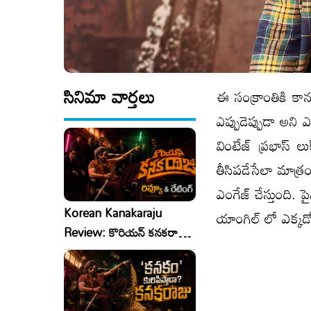
సినిమా వార్తలు
ఈ సంక్రాంతికి కాన
ఎప్పుడెప్పుడా అన
వింటేజ్ ప్రభాస్ 
తీసిపడేసేలా మాత్రం
ఎంగేజ్ చేస్తుంది. 
Korean Kanakaraju
యాంగిల్ లో ఎక్కడ
Review: కొరియన్ కనకరాజు
రివ్యూ & రేటింగ్!