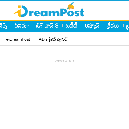
ిక్స్
సినిమా
బిగ్ బాస్ 8
ఓటీటీ
రివ్యూస్
క్రీడలు
క
#iDreamPost
#iD's క్రికెట్ స్పెషల్