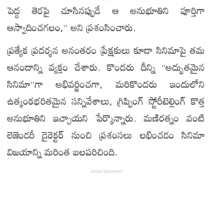
పెద్ద తెరపై చూసినప్పుడే ఆ అనుభూతిని పూర్తిగా
ఆస్వాదించగలం,” అని ప్రశంసించారు.
ప్రత్యేక ప్రదర్శన అనంతరం ప్రేక్షకులు కూడా సినిమాపై తమ
ఆనందాన్ని వ్యక్తం చేశారు. కొందరు దీన్ని “అద్భుతమైన
సినిమా”గా అభివర్ణించగా, మరికొందరు ఇందులోని
ఉత్కంఠభరితమైన సన్నివేశాలు, గ్రిప్పింగ్ స్టోరీటెల్లింగ్ కొత్త
అనుభూతిని ఇచ్చాయని పేర్కొన్నారు. మణిరత్నం వంటి
లెజెండరీ డైరెక్టర్ నుంచి ప్రశంసలు లభించడం సినిమా
విజయాన్ని మరింత బలపరిచింది.