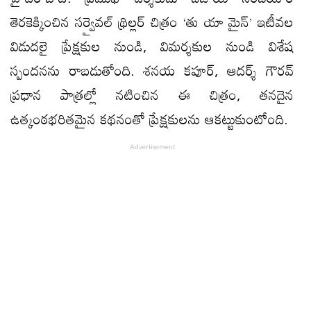
తెరకెక్కించిన సర్వైవల్ థ్రిల్లర్ చిత్రం ‘తు యా మైన్’ ఇటీవల
విడుదలై ప్రేక్షకుల నుండి, విమర్శకుల నుండి విశేష
స్పందనను రాబడుతోంది. శనయ కపూర్, ఆదర్శ్ గౌరవ్
ప్రధాన పాత్రల్లో నటించిన ఈ చిత్రం, తనదైన
ఉత్కంఠభరితమైన కథనంతో ప్రేక్షకులను ఆకట్టుకుంటోంది.