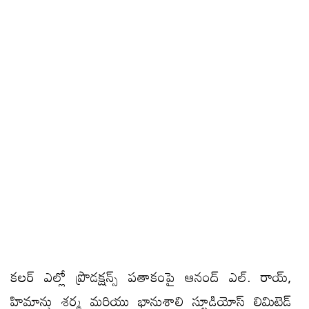
కలర్ ఎల్లో ప్రొడక్షన్స్ పతాకంపై ఆనంద్ ఎల్. రాయ్,
హిమాన్షు శర్మ మరియు భానుశాలి స్టూడియోస్ లిమిటెడ్