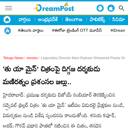
వార్తలు
ఆంధ్రప్రదేశ్
తెలంగాణ
పాలిటిక్స్
సినిమా
#తెలుగు వార్తలు
#ఈరోజు ట్రెండింగ్ OTT మూవీస్
#iDreamP
Telugu News
/
movies
/
Legendary Director Mani Ratnam Showered Praise On T
‘తు యా మైన్’ చిత్రంపై దిగ్గజ దర్శకుడు
మణిరత్నం ప్రశంసల జల్లు..
హైదరాబాద్: ప్రముఖ దర్శకుడు బిజోయ్ నంబియార్ తెరకెక్కించిన
సర్వైవల్ థ్రిల్లర్ చిత్రం 'తు యా మైన్' ఇటీవల విడుదలై ప్రేక్షకుల నుండి,
విమర్శకుల నుండి విశేష స్పందనను రాబడుతోంది. శనయ కపూర్,
ఆదర్శ్ గౌరవ్ ప్రధాన పాత్రల్లో నటించిన ఈ చిత్రం, తనదైన