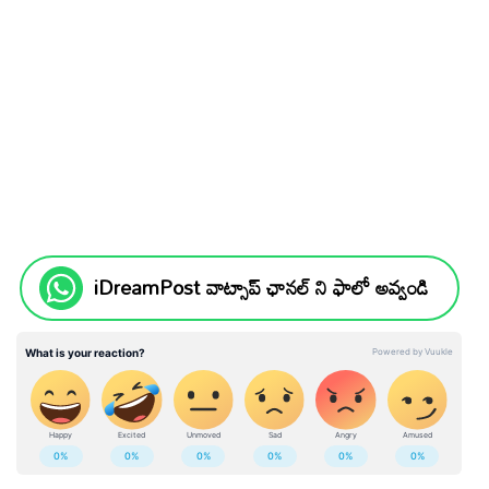
iDreamPost వాట్సాప్ ఛానల్ ని ఫాలో అవ్వండి