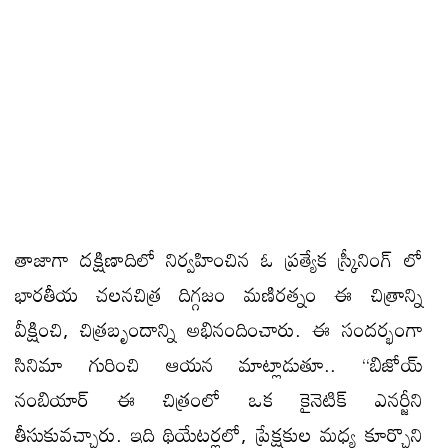
తాజాగా దక్షిణాదిలో నిర్వహించిన ఓ ప్రత్యేక స్క్రీనింగ్ లో
భారతీయ చలనచిత్ర దిగ్గజం మణిరత్నం ఈ చిత్రాన్ని
వీక్షించి, చిత్రబృందాన్ని అభినందించారు. ఈ సందర్భంగా
సినిమా గురించి ఆయన మాట్లాడుతూ.. “బిజోయ్
నంబియార్ ఈ చిత్రంలో ఒక కైనెటిక్ ఎనర్జీని
తీసుకువచ్చారు. ఇది థియేటర్లలో, ప్రేక్షకుల మధ్య కూర్చొని