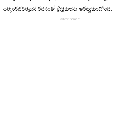
ఉత్కంఠభరితమైన కథనంతో ప్రేక్షకులను ఆకట్టుకుంటోంది.