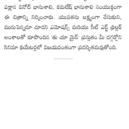
పక్షాన వినోద్ భానుశాలి, కమలేష్ భానుశాలి సంయుక్తంగా
ఈ చిత్రాన్ని నిర్మించారు. యువతను లక్ష్యంగా చేసుకుని,
మునుపెన్నడూ చూడని ఎమోషన్స్ మరియు సీట్ ఎడ్జ్ థ్రిల్లర్
అంశాలతో రూపొందిన ‘తు యా మైన్’ ప్రస్తుతం మీ దగ్గర్లోని
సినిమా థియేటర్లలో విజయవంతంగా ప్రదర్శితమవుతోంది.