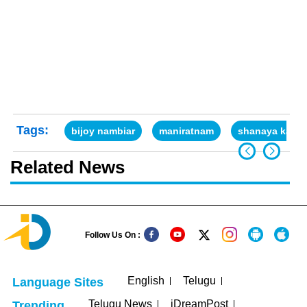
Tags:
bijoy nambiar
maniratnam
shanaya kapoo
Related News
Follow Us On :
English
Telugu
Language Sites
Telugu News
iDreamPost
Trending