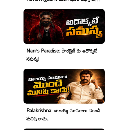
రేటింగ్
Nani’s Paradise: పారడైజ్ కు అదొక్కటే
సమస్య!
Balakrishna: బాలయ్య మామూలు మొండి
మనిషి కాదు..