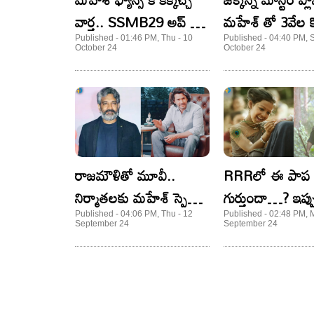
వార్త.. SSMB29 అప్ డేట్
మహేశ్ తో 3వేల క
వచ్చేసింది..
టార్గెట్?
Published - 01:46 PM, Thu - 10
Published - 04:40 PM, S
October 24
October 24
రాజమౌళితో మూవీ..
RRRలో ఈ పాప
నిర్మాతలకు మహేశ్ స్పెషల్
గుర్తుందా…? ఇప్ప
రిక్వెస్ట్..
ఎంతలా మారిందంట
Published - 04:06 PM, Thu - 12
Published - 02:48 PM, 
September 24
September 24