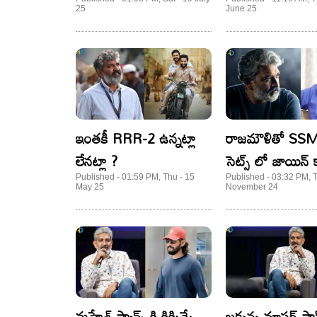
25
June 25
ఇంతకీ RRR-2 ఉన్నట్లా
రాజమౌళితో SS
లేనట్లా ?
సెట్స్ లో జాయిన్ 
సందీప్..?
Published - 01:59 PM, Thu - 15
Published - 03:32 PM, 
May 25
November 24
మహేశ్ ఫ్యాన్స్ కి కిక్కిచ్చే
జక్కన్న మాస్టర్ ప్లా