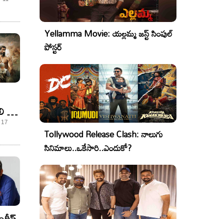
Yellamma Movie: యల్లమ్మ జస్ట్ సింపుల్
పోస్టర్
లి 3
 17
Tollywood Release Clash: నాలుగు
సినిమాలు..ఒకేసారి..ఎందుకో?
ందీప్