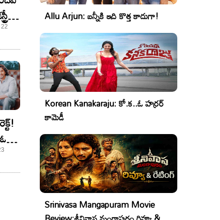
్రీని
Allu Arjun: బన్నీకి ఇది కొత్త కాదుగా!
 22
Korean Kanakaraju: కో.క..ఓ హర్రర్
కామెడీ
క్ట్!
 ఓపెన్
23
Srinivasa Mangapuram Movie
Review:శ్రీనివాస మంగాపురం రివ్యూ &