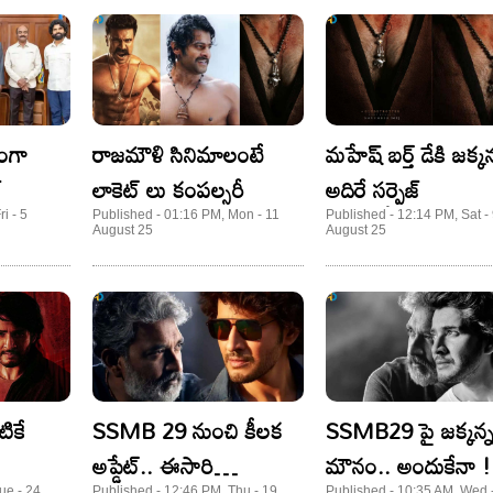
ంగా
రాజమౌళి సినిమాలంటే
మహేష్ బర్త్ డేకి జక్కన
్
లాకెట్ లు కంపల్సరీ
అదిరే సర్ప్రైజ్
i - 5
Published - 01:16 PM, Mon - 11
Published - 12:14 PM, Sat -
August 25
August 25
ికే
SSMB 29 నుంచి కీలక
SSMB29 పై జక్కన్
అప్డేట్.. ఈసారి
మౌనం.. అందుకేనా !
ue - 24
Published - 12:46 PM, Thu - 19
Published - 10:35 AM, Wed 