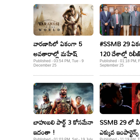
వారణాసిలో ఏకంగా 5
#SSMB 29 ఏక
అవతారాల్లో మహేష్
120 దేశాల్లో రిలీజ
Published - 03:54 PM, Tue - 9
Published - 01:18 PM, Fr
December 25
September 25
బాహుబలి పార్ట్ 3 కోసమేనా
SSMB 29 లో వీట
ఇదంతా !
ఎక్కువ ఇంపార్టెన్స్
Published - 01:03 PM, Sat - 19 July
Published - 11:19 AM, T