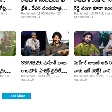
ోట్ల
బ్రేక్.. దేవర దండయాత్ర
రెడ్డి వంగా కూడా ఇండస్ట
మొదలైంది
రూల్ చేస్తాడా !
at - 5
Published - 11:05 AM, Fri - 27
Published - 10:49 AM, Sun -
September 24
September 24
SSMB29: మహేశ్ బాబు-
మహేశ్ బాబుకి అది కరె
ుడు
రాజమౌళి ప్రాజెక్ట్ టైటిల్
నాకు ఇదే కరెక్ట్! నాని
ే..?
గరుడ?
కామెంట్స్!
Mon - 9
Published - 10:13 PM, Fri - 23
Published - 05:55 PM, Fri - 
August 24
August 24
Load More