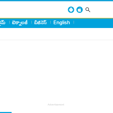
్రైమ్
టెక్నాలజీ
బిజినెస్
English