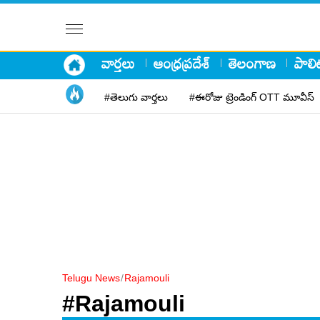
వార్తలు
ఆంధ్రప్రదేశ్
తెలంగాణ
పాలిట
#తెలుగు వార్తలు
#ఈరోజు ట్రెండింగ్ OTT మూవీస్
Telugu News
/
Rajamouli
#Rajamouli