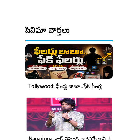
సినిమా వార్తలు
Tollywood: ఫీలర్లు బాబూ..ఫేక్ ఫీలర్లు
Nagarjuna: నాగ్ చెప్పింది వాస్తవమే కానీ..!