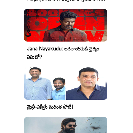
Jana Nayakudu: జననాయకుడి ధైర్యం
ఏమిటో?
మైత్రీ-ఎస్వీసీ మరింత పోటీ!