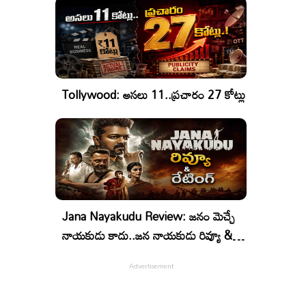
Tollywood: అసలు 11..ప్రచారం 27 కోట్లు
Jana Nayakudu Review: జనం మెచ్చే
నాయకుడు కాదు..జన నాయకుడు రివ్యూ &
రేటింగ్!