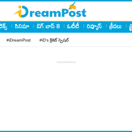
ిక్స్
సినిమా
బిగ్ బాస్ 8
ఓటీటీ
రివ్యూస్
క్రీడలు
క
#iDreamPost
#iD's క్రికెట్ స్పెషల్