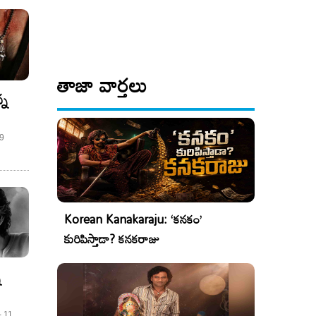
తాజా వార్తలు
్న
 9
Korean Kanakaraju: ‘కనకం’
కురిపిస్తాడా? కనకరాజు
న
- 11