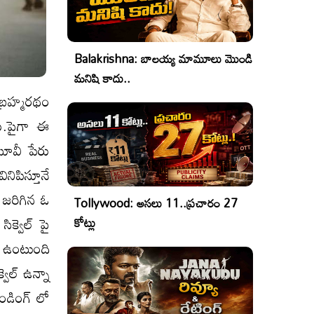
Balakrishna: బాలయ్య మామూలు మొండి
మనిషి కాదు..
బ్రహ్మరథం
రు.పైగా ఈ
మూవీ పేరు
ిపిస్తూనే
 జరిగిన ఓ
Tollywood: అసలు 11..ప్రచారం 27
క్వెల్ పై
కోట్లు
 ఉంటుంది
్వెల్ ఉన్నా
ండింగ్ లో