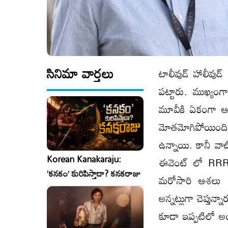
సినిమా వార్తలు
టాలీవుడ్ హాలీవుడ
పట్టారు. ముఖ్యంగ
మూవీకి ఏకంగా ఆస
మోతమోగిపోయింది. 
ఉన్నాయి. కానీ వా
Korean Kanakaraju:
ఈవెంట్ లో RRR-2 
‘కనకం’ కురిపిస్తాడా? కనకరాజు
మరోసారి ఆశలు 
అన్నట్లుగా చెప్తున్
కూడా ఇప్పటిలో అ