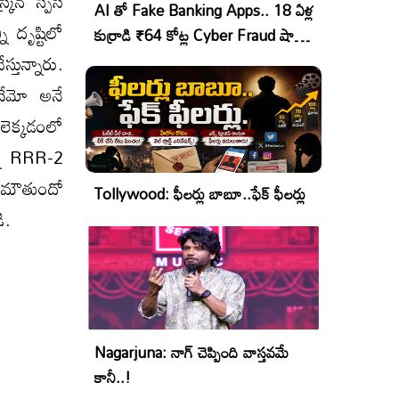
న్ స్పేస్
AI తో Fake Banking Apps.. 18 ఏళ్ల
ీ దృష్టిలో
కుర్రాడి ₹64 కోట్ల Cyber Fraud షాకింగ్
ఆపరేషన్!
్తున్నారు.
దేమో అనే
లెక్కడంలో
కన్న RRR-2
క ఏమౌతుందో
Tollywood: ఫీలర్లు బాబూ..ఫేక్ ఫీలర్లు
ి.
Nagarjuna: నాగ్ చెప్పింది వాస్తవమే
కానీ..!