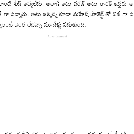
 ఎలాంటి లీడ్ ఇవ్వలేదు. అలాగే ఇటు చరణ్ అటు తారక్ ఇద్దరు అ
్ బిజీ గా ఉన్నారు. అటు జక్కన్న కూడా మహేష్ ప్రాజెక్ట్ తో బిజీ గా 
వ్వాలంటే ఎంత లేదన్నా మూడేళ్లు పడుతుంది.