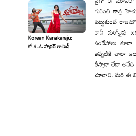
పైగా ఈ మూవీలో ఇద
గురించి కాస్త హెచ
పెట్టుకుంటే రాజమౌ
కానీ మరోవైపు జక
Korean Kanakaraju:
సందేహాలు కూడా ఉ
కో.క..ఓ హర్రర్ కామెడీ
ఇప్పటికే చాలా ఆలస్
తీస్తాడా లేదా అనే
చూడాలి. మరి ఈ వ