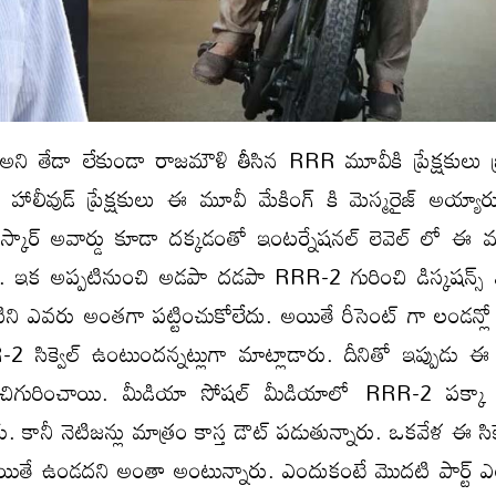
్ అని తేడా లేకుండా రాజమౌళి తీసిన RRR మూవీకి ప్రేక్షకులు 
ా హాలీవుడ్ ప్రేక్షకులు ఈ మూవీ మేకింగ్ కి మెస్మరైజ్ అయ్యా
్కార్ అవార్డు కూడా దక్కడంతో ఇంటర్నేషనల్ లెవెల్ లో ఈ 
ఇక అప్పటినుంచి అడపా దడపా RRR-2 గురించి డిస్కషన్స్ విన
టిని ఎవరు అంతగా పట్టించుకోలేదు. అయితే రీసెంట్ గా లండన్లో
సిక్వెల్ ఉంటుందన్నట్లుగా మాట్లాడారు. దీనితో ఇప్పుడు ఈ సి
చిగురించాయి. మీడియా సోషల్ మీడియాలో RRR-2 పక్కా
నారు. కానీ నెటిజన్లు మాత్రం కాస్త డౌట్ పడుతున్నారు. ఒకవేళ ఈ సిక
యితే ఉండదని అంతా అంటున్నారు. ఎందుకంటే మొదటి పార్ట్ ఎ