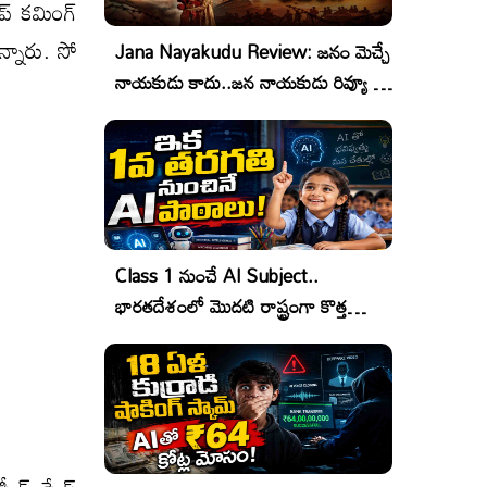
ప్ కమింగ్
ఉన్నారు. సో
Jana Nayakudu Review: జనం మెచ్చే
నాయకుడు కాదు..జన నాయకుడు రివ్యూ &
రేటింగ్!
Class 1 నుంచే AI Subject..
భారతదేశంలో మొదటి రాష్ట్రంగా కొత్త
చరిత్ర!