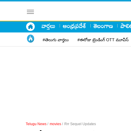
వార్తలు
ఆంధ్రప్రదేశ్
తెలంగాణ
పాలిట
#తెలుగు వార్తలు
#ఈరోజు ట్రెండింగ్ OTT మూవీస్
Telugu News
/
movies
/
Rrr Sequel Updates