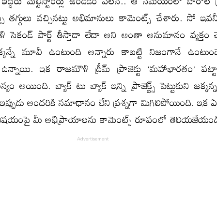
్దరు మల్టీస్టారర్లు ఉండడం వలన.. ఆ సమయంలో హీరోల స్క్రీ
్చు తగ్గులు వచ్చినట్టు అభిమానులు కామెంట్స్ చేశారు. సో ఇవన్న
ళి సెకండ్ పార్ట్ తీస్తాడా లేదా అని అంతా అనుమానం వ్యక్తం చేస
్కన్నే మూవీ ఉంటుంది అన్నారు కాబట్టి నిజంగానే ఉంటుం
న్నాయి. ఇక రాజమౌళి డ్రీమ్ ప్రాజెక్టు ‘మహాభారతం’ పట్టా
యం అయింది. బ్యాక్ టు బ్యాక్ ఇన్ని ప్రాజెక్ట్స్ పెట్టుకుని జక్
ది ఇప్పుడు అందరికి సమాధానం లేని ప్రశ్నగా మిగిలిపోయింది. ఇ
ిషయంపై మీ అభిప్రాయాలను కామెంట్స్ రూపంలో తెలియజేయండ