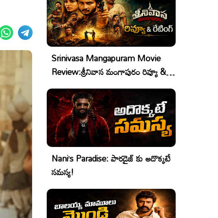
Srinivasa Mangapuram Movie
Review:శ్రీనివాస మంగాపురం రివ్యూ &
రేటింగ్
Nani’s Paradise: పారడైజ్ కు అదొక్కటే
సమస్య!