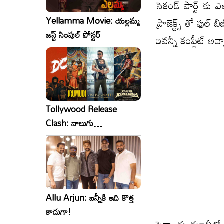
సెకండ్ పార్ట్ కు
Yellamma Movie: యల్లమ్మ
ప్రాజెక్ట్స్ తో ఫుల
జస్ట్ సింపుల్ పోస్టర్
ఇవన్నీ కంప్లీట్ అ
Tollywood Release
Clash: నాలుగు
సినిమాలు..ఒకేసారి..ఎందుకో?
Allu Arjun: బన్నీకి ఇది కొత్త
కాదుగా!