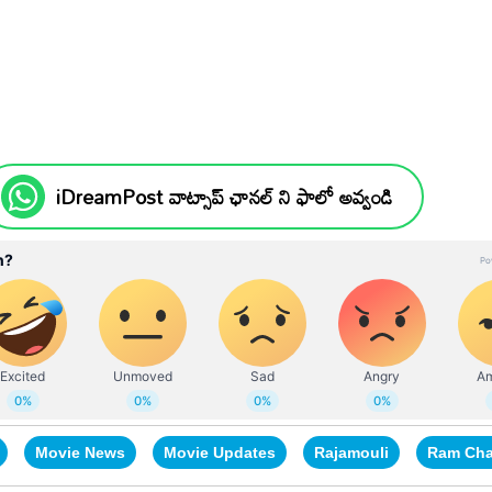
iDreamPost వాట్సాప్ ఛానల్ ని ఫాలో అవ్వండి
Movie News
Movie Updates
Rajamouli
Ram Cha