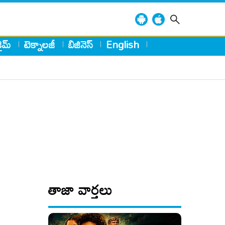
్రైమ్
టెక్నాలజీ
బిజినెస్
English
తాజా వార్తలు