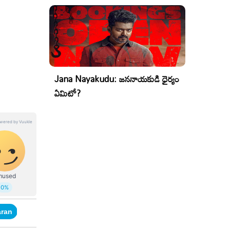
Jana Nayakudu: జననాయకుడి ధైర్యం
ఏమిటో?
ran
RRR 2