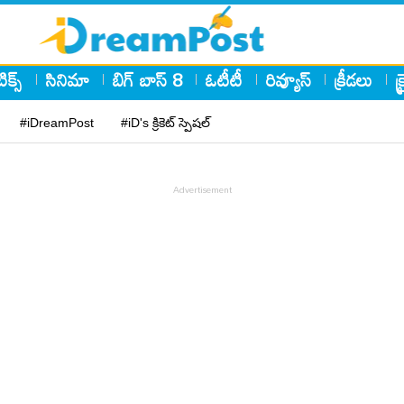
ిక్స్
సినిమా
బిగ్ బాస్ 8
ఓటీటీ
రివ్యూస్
క్రీడలు
క
#iDreamPost
#iD's క్రికెట్ స్పెషల్