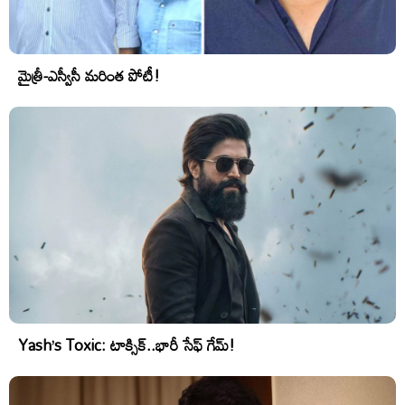
మైత్రీ-ఎస్వీసీ మరింత పోటీ!
Yash’s Toxic: టాక్సిక్..భారీ సేఫ్ గేమ్!