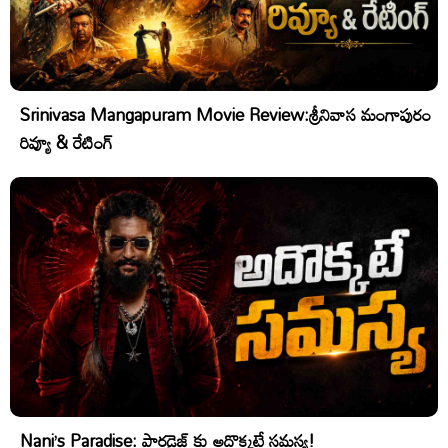
Srinivasa Mangapuram Movie Review:శ్రీనివాస మంగాపురం
రివ్యూ & రేటింగ్
Nani’s Paradise: పారడైజ్ కు అదొక్కటే సమస్య!