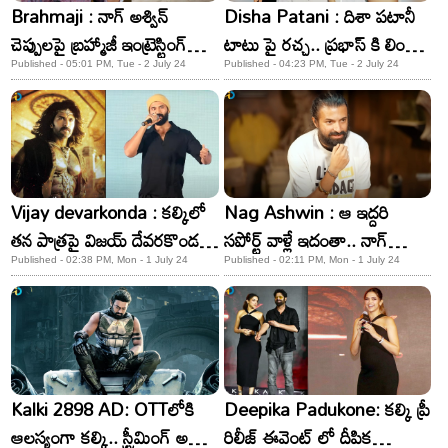
Brahmaji : నాగ్ అశ్విన్
Disha Patani : దిశా పటానీ
చెప్పులపై బ్రహ్మాజీ ఇంట్రెస్టింగ్
టాటు పై రచ్చ.. ప్రభాస్ కి లింక్
కామెంట్స్
చేస్తూ న్యూస్ వైరల్!
Published - 05:01 PM, Tue - 2 July 24
Published - 04:23 PM, Tue - 2 July 24
Vijay devarkonda : కల్కిలో
Nag Ashwin : ఆ ఇద్దరి
తన పాత్రపై విజయ్ దేవరకొండ
సపోర్ట్ వాళ్లే ఇదంతా.. నాగ్
ఎమోషనల్ పోస్ట్!
ఆశ్విన్ ఎమోషనల్ పోస్ట్
Published - 02:38 PM, Mon - 1 July 24
Published - 02:11 PM, Mon - 1 July 24
Kalki 2898 AD: OTTలోకి
Deepika Padukone: కల్కి ప్రీ
ఆలస్యంగా కల్కి.. స్ట్రీమింగ్ అప్పటి
రిలీజ్ ఈవెంట్ లో దీపిక