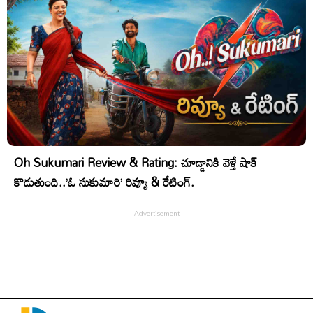
Oh Sukumari Review & Rating: చూడ్డానికి వెళ్తే షాక్
కొడుతుంది..’ఓ సుకుమారి’ రివ్యూ & రేటింగ్.