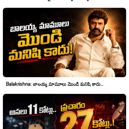
Balakrishna: బాలయ్య మామూలు మొండి మనిషి కాదు..