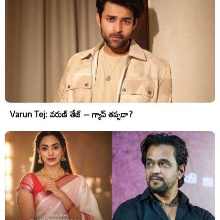
Varun Tej: వరుణ్ తేజ్ – గ్యాప్ తప్పదా?