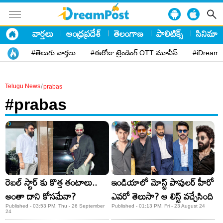
వార్తలు
ఆంధ్రప్రదేశ్
తెలంగాణ
పాలిటిక్స్
సినిమా
#తెలుగు వార్తలు
#ఈరోజు ట్రెండింగ్ OTT మూవీస్
#iDreamP
/
Telugu News
prabas
#prabas
రెబల్ స్టార్ కు కొత్త తంటాలు..
ఇండియాలో మోస్ట్ పాపులర్ హీరో
అంతా దాని కోసమేనా?
ఎవరో తెలుసా? ఆ లిస్ట్ వచ్చేసింది
Published - 03:53 PM, Thu - 26 September
Published - 01:13 PM, Fri - 23 August 24
24