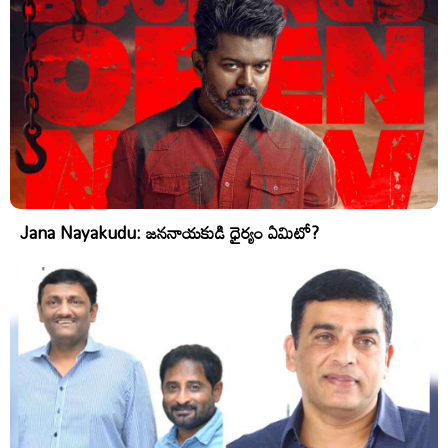
Jana Nayakudu: జననాయకుడి ధైర్యం ఏమిటో?