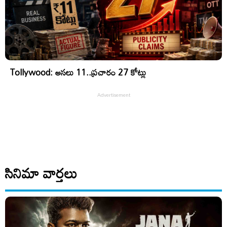
Tollywood: అసలు 11..ప్రచారం 27 కోట్లు
సినిమా వార్తలు