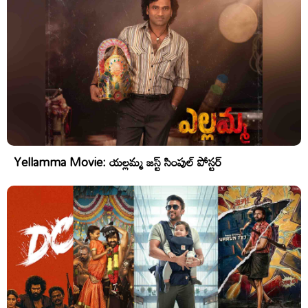
Yellamma Movie: యల్లమ్మ జస్ట్ సింపుల్ పోస్టర్