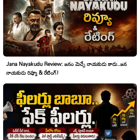
Jana Nayakudu Review: జనం మెచ్చే నాయకుడు కాదు..జన
నాయకుడు రివ్యూ & రేటింగ్!