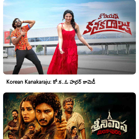
Korean Kanakaraju: కో.క..ఓ హర్రర్ కామెడీ