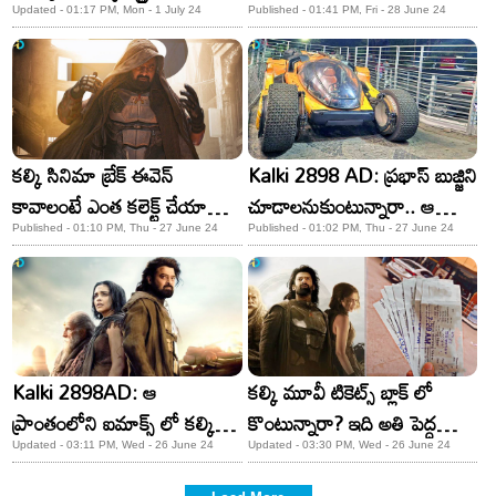
నుంచే
కాస్ట్యూమ్స్ ధర తెలిస్తే షాక్..!
Updated - 01:17 PM, Mon - 1 July 24
Published - 01:41 PM, Fri - 28 June 24
కల్కి సినిమా బ్రేక్ ఈవెన్
Kalki 2898 AD: ప్రభాస్ బుజ్జిని
కావాలంటే ఎంత కలెక్ట్ చేయాలో
చూడాలనుకుంటున్నారా.. ఆ
తెలుసా?
థియేటర్ కు వెళ్లండి
Published - 01:10 PM, Thu - 27 June 24
Published - 01:02 PM, Thu - 27 June 24
Kalki 2898AD: ఆ
కల్కి మూవీ టికెట్స్ బ్లాక్ లో
ప్రాంతంలోని ఐమాక్స్ లో కల్కి
కొంటున్నారా? ఇది అతి పెద్ద
షోలు రద్దు.. ఎందుకంటే?
మోసం!
Updated - 03:11 PM, Wed - 26 June 24
Updated - 03:30 PM, Wed - 26 June 24