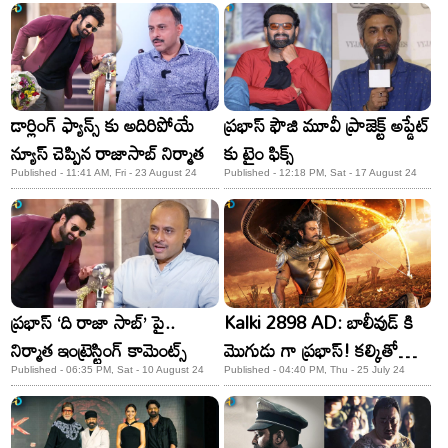
డార్లింగ్ ఫ్యాన్స్ కు అదిరిపోయే
ప్రభాస్ ఫౌజి మూవీ ప్రాజెక్ట్ అప్డేట్
న్యూస్‌ చెప్పిన రాజాసాబ్‌ నిర్మాత
కు టైం ఫిక్స్
Published - 11:41 AM, Fri - 23 August 24
Published - 12:18 PM, Sat - 17 August 24
ప్రభాస్ ‘ది రాజా సాబ్’ పై..
Kalki 2898 AD: బాలీవుడ్ కి
నిర్మాత ఇంట్రెస్టింగ్ కామెంట్స్
మొగుడు గా ప్రభాస్! కల్కితో
మరో రికార్డు కొట్టేశాడు!
Published - 06:35 PM, Sat - 10 August 24
Published - 04:40 PM, Thu - 25 July 24