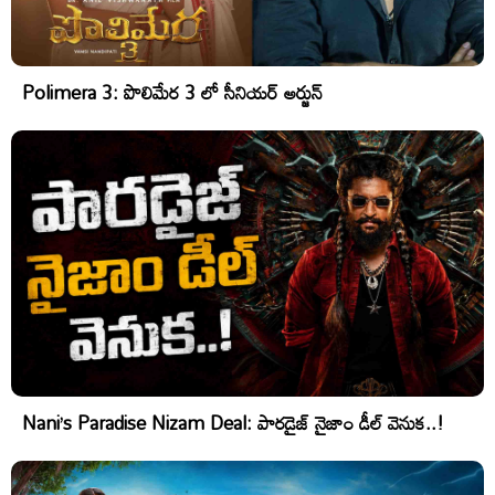
Polimera 3: పొలిమేర 3 లో సీనియర్ అర్జున్
Nani’s Paradise Nizam Deal: పారడైజ్ నైజాం డీల్ వెనుక..!