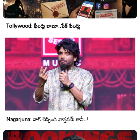
Tollywood: ఫీలర్లు బాబూ..ఫేక్ ఫీలర్లు
Nagarjuna: నాగ్ చెప్పింది వాస్తవమే కానీ..!