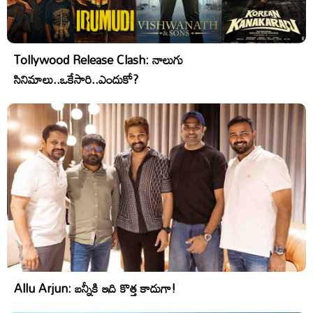
Tollywood Release Clash: నాలుగు
సినిమాలు..ఒకేసారి..ఎందుకో?
Allu Arjun: బన్నీకి ఇది కొత్త కాదుగా!