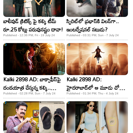
బాలీవుడ్ క్రిటిక్స్ పై కల్కి టీమ్
స్పిరిట్‌లో ప్రభాస్‌కి విలన్‌గా..
రూ.25 కోట్లు పరువునష్టం దావా!
ఇంటర్నేషనల్‌ నటుడు?
Published - 12:36 PM, Fri - 19 July 24
Published - 03:31 PM, Sun - 7 July 24
Kalki 2898 AD: బాక్సాఫీస్‌పై
Kalki 2898 AD:
దండయాత్ర చేస్తున్న కల్కి..
హైదరాబాద్‌లో ఆ మూడు చోట్ల
రూ.1000 కోట్ల క్లబ్‌ వైపు
ప్రభాస్’ కల్కి’ సరికొత్త రికార్డ్
Published - 02:28 PM, Sun - 7 July 24
Published - 01:34 PM, Thu - 4 July 24
పరుగులు