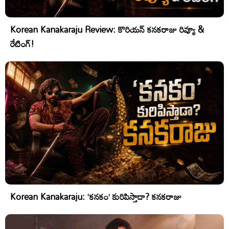
Korean Kanakaraju Review: కొరియన్ కనకరాజు రివ్యూ &
రేటింగ్!
Korean Kanakaraju: ‘కనకం’ కురిపిస్తాడా? కనకరాజు