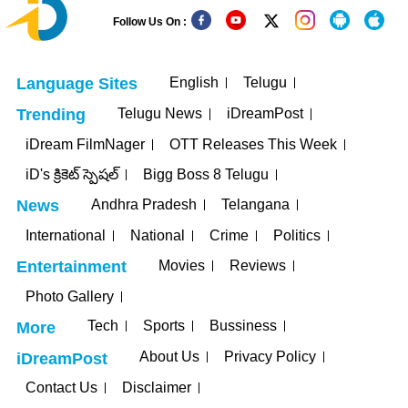
Follow Us On :
English
Telugu
Language Sites
Telugu News
iDreamPost
Trending
iDream FilmNager
OTT Releases This Week
iD's క్రికెట్ స్పెషల్
Bigg Boss 8 Telugu
Andhra Pradesh
Telangana
News
International
National
Crime
Politics
Movies
Reviews
Entertainment
Photo Gallery
Tech
Sports
Bussiness
More
About Us
Privacy Policy
iDreamPost
Contact Us
Disclaimer