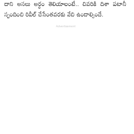
దాని అసలు అర్ధం తెలియాలంటే.. చివరికి దిశా పటానీ
స్పందించి రివీల్ చేసేంతవరకు వేచి ఉండాల్సిందే.