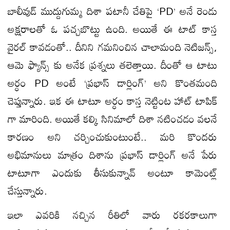
బాలీవుడ్ ముద్దుగుమ్మ దిశా పటానీ చేతిపై ‘PD’ అనే రెండు
అక్షరాలతో ఓ పచ్చబొట్టు ఉంది. అయితే ఈ టాట్ కాస్త
వైరల్ కావడంతో.. దీనిని గమనించిన చాలామంది నెటిజన్స్,
ఆమె ఫ్యాన్స్ కు అనేక ప్రశ్నలు తలెత్తాయి. దీంతో ఆ టాటు
అర్ధం PD అంటే ‘ప్రభాస్‌ డార్లింగ్‌’ అని కొంతమంది
చెప్తున్నారు. ఇక ఈ టాటూ అర్ధం కాస్త నెట్టింట హాట్ టాపిక్
గా మారింది. అయితే కల్కి సినిమాలో దిశా నటించడం వలనే
కారణం అని చర్చించుకుంటుంటే.. మరి కొందరు
అభిమానులు మాత్రం దిశాను ప్రభాస్ డార్లింగ్ అనే పేరు
టాటూగా ఎందుకు తీసుకున్నావ్ అంటూ కామెంట్ల్
చేస్తున్నారు.
ఇలా ఎవరికి నచ్చిన రీతిలో వారు రకరకాలుగా