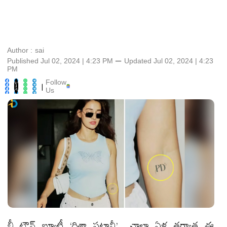
Author :
sai
Published Jul 02, 2024 | 4:23 PM
⚊
Updated
Jul 02, 2024 | 4:23
PM
Follow
|
Us
బీ టౌన్ బ్యూటీ ‘దిశా పటానీ’.. చాలా ఏళ్ల తర్వాత ఈ