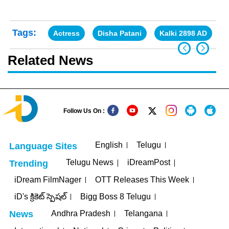
Tags:
Actress
Disha Patani
Kalki 2898 AD
Related News
Follow Us On :
English
Telugu
Language Sites
Telugu News
iDreamPost
Trending
iDream FilmNager
OTT Releases This Week
iD's క్రికెట్ స్పెషల్
Bigg Boss 8 Telugu
Andhra Pradesh
Telangana
News