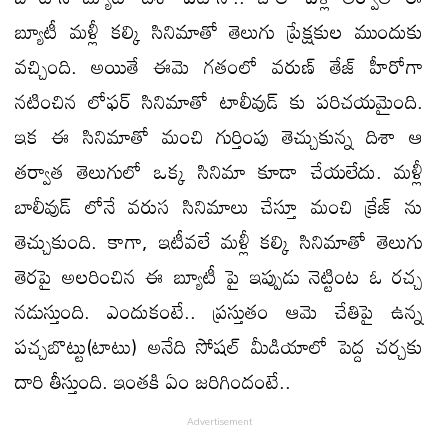
బ్యూటీ మళ్లీ కల్కి సినిమాతో తెలుగు ప్రేక్షకుల ముందుకు
వచ్చింది. అయితే ఈమె గతంలో వరుణ్ తేజ్ హీరోగా
నటించిన లోఫర్ సినిమాతో టాలీవుడ్ కు పరిచయమైంది.
ఇక ఈ సినిమాతో మంచి గుర్తింపు తెచ్చుకున్న దిశా ఆ
తర్వాత తెలుగులో ఒక్క సినిమా కూడా చేయలేదు. మళ్లీ
బాలీవుడ్ లోనే వరుస సినిమాలు చేస్తూ మంచి క్రేజ్ ను
తెచ్చుకుంది. కాగా, ఇటీవలే మళ్లీ కల్కి సినిమాతో తెలుగు
తెరపై అలరించిన ఈ బ్యూటీ పై ఇప్పుడు నెట్టింట ఓ రచ్చ
నడుస్తుంది. ఎందుకంటే.. ప్రస్తుతం ఆమె చేతిపై ఉన్న
పచ్చబొట్టు(టాటు) అనేది సోషల్ మీడియాలో పెద్ద చర్చకు
దారి తీస్తుంది. ఇంతకి ఏం జరిగిందంటే..