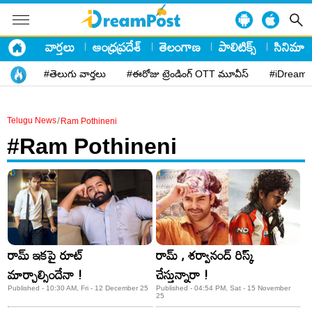
వార్తలు
ఆంధ్రప్రదేశ్
తెలంగాణ
పాలిటిక్స్
సినిమా
#తెలుగు వార్తలు
#ఈరోజు ట్రెండింగ్ OTT మూవీస్
#iDreamP
/
Telugu News
Ram Pothineni
#Ram Pothineni
రామ్ ఇకపై రూట్
రామ్ , శర్వానంద్ రిస్క్
మార్చాల్సిందేనా !
చేస్తున్నారా !
Published - 10:30 AM, Fri - 12 December 25
Published - 04:54 PM, Sat - 15 November
25