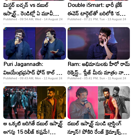
మిస్టర్ బచ్చన్ vs డబుల్
Double iSmart: భారీ బ్రేక్
ఇస్మార్ట్.. రెండిట్లో ఏ మూవీ
ఈవెన్ టార్గెట్​తో బరిలోకి ‘డబుల్
బుకింగ్స్ బాగున్నాయి అంటే?
ఇస్మార్ట్’! పూరి-రామ్​ సాధిస్తారా?
Published - 09:54 AM, Wed - 14 August 24
Published - 07:21 PM, Tue - 13 August 24
Puri Jagannadh:
Ram: అభిమానులకు హీరో రామ్
విజయేంద్రప్రసాద్ ఫోన్ కాల్ తో
రిక్వెస్ట్.. ’ప్లీజ్ మీరు మాత్రం నాలా
ఎమోషనల్ అయ్యాను.. పూరీ
చేయకండి‘
Published - 09:43 AM, Mon - 12 August 24
Published - 05:41 PM, Sun - 11 August 24
జగన్నాథ్ ఇంట్రెస్టింగ్ కామెంట్స్!
ఆ ఒక్కటి జరిగితే డబుల్ ఇస్మార్ట్
డబుల్ ఇస్మార్ట్ నుండి బ్లాస్టింగ్
ఆగస్టు 15 రిలీజ్ కష్టమే!
న్యూస్! పోకిరి రేంజ్ క్లైమ్యాక్స్