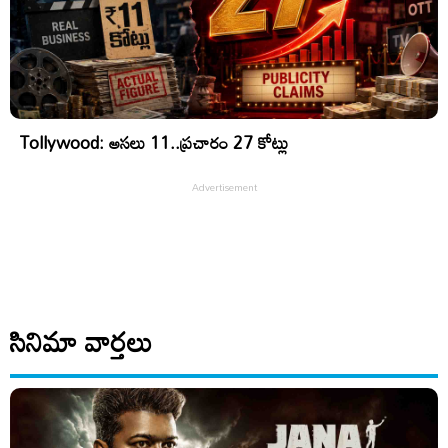
Tollywood: అసలు 11..ప్రచారం 27 కోట్లు
సినిమా వార్తలు