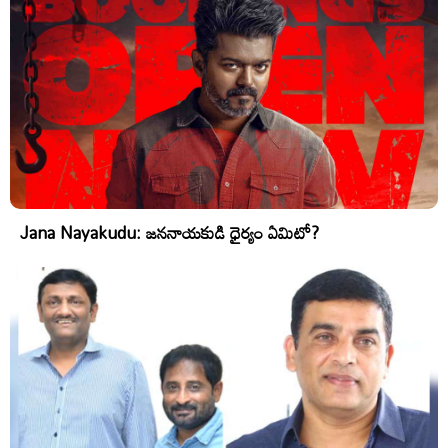
Jana Nayakudu: జననాయకుడి ధైర్యం ఏమిటో?