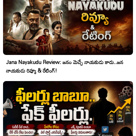
Jana Nayakudu Review: జనం మెచ్చే నాయకుడు కాదు..జన
నాయకుడు రివ్యూ & రేటింగ్!