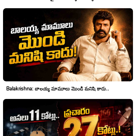
Balakrishna: బాలయ్య మామూలు మొండి మనిషి కాదు..