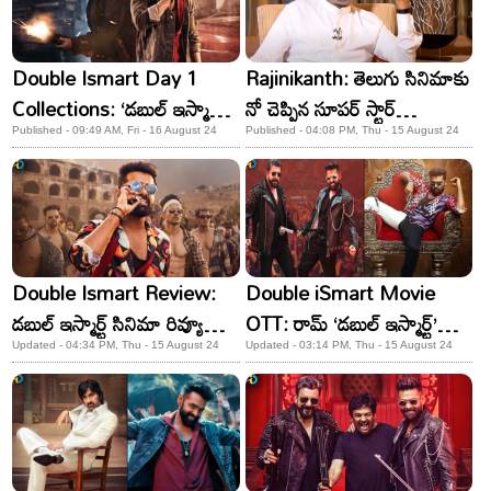
Double Ismart Day 1
Rajinikanth: తెలుగు సినిమాకు
Collections: ‘డబుల్ ఇస్మార్ట్’
నో చెప్పిన సూపర్ స్టార్
డే 1 కలెక్షన్లు! రామ్ మూవీకి
రజినీకాంత్! కారణం ఏంటంటే?
Published - 09:49 AM, Fri - 16 August 24
Published - 04:08 PM, Thu - 15 August 24
షాకింగ్ వసూళ్లు..
Double Ismart Review:
Double iSmart Movie
డబుల్ ఇస్మార్ట్ సినిమా రివ్యూ
OTT: రామ్ ‘డబుల్ ఇస్మార్ట్’
అండ్ రేటింగ్!
మూవీ వచ్చేది ఆ OTTలోకే!
Updated - 04:34 PM, Thu - 15 August 24
Updated - 03:14 PM, Thu - 15 August 24