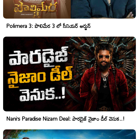
Polimera 3: పొలిమేర 3 లో సీనియర్ అర్జున్
Nani’s Paradise Nizam Deal: పారడైజ్ నైజాం డీల్ వెనుక..!