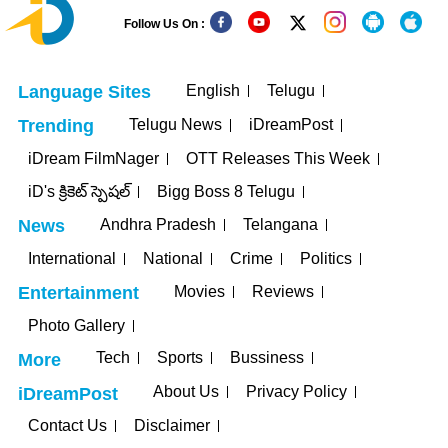
Follow Us On :
English
Telugu
Language Sites
Telugu News
iDreamPost
Trending
iDream FilmNager
OTT Releases This Week
iD's క్రికెట్ స్పెషల్
Bigg Boss 8 Telugu
Andhra Pradesh
Telangana
News
International
National
Crime
Politics
Movies
Reviews
Entertainment
Photo Gallery
Tech
Sports
Bussiness
More
About Us
Privacy Policy
iDreamPost
Contact Us
Disclaimer