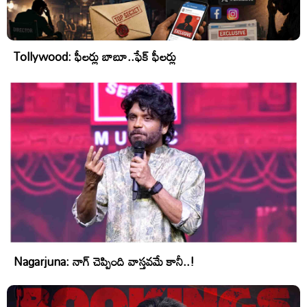
Tollywood: ఫీలర్లు బాబూ..ఫేక్ ఫీలర్లు
Nagarjuna: నాగ్ చెప్పింది వాస్తవమే కానీ..!