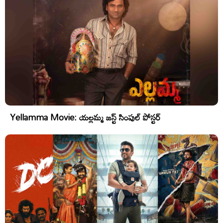
Yellamma Movie: యల్లమ్మ జస్ట్ సింపుల్ పోస్టర్