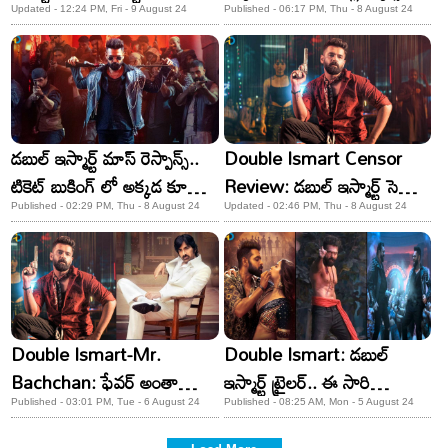
ఏమైందంటే?
ట్విస్ట్!
Updated - 12:24 PM, Fri - 9 August 24
Published - 06:17 PM, Thu - 8 August 24
డబుల్ ఇస్మార్ట్ మాస్ రెస్పాన్స్..
Double Ismart Censor
టికెట్ బుకింగ్ లో అక్కడ కూడా
Review: డబుల్ ఇస్మార్ట్ సెన్సార్
నయా రికార్డ్
రివ్యూ! ప్రేక్షకులకు పండగేనట..
Published - 02:29 PM, Thu - 8 August 24
Updated - 02:46 PM, Thu - 8 August 24
Double Ismart-Mr.
Double Ismart: డబుల్‌
Bachchan: ఫేవర్ అంతా
ఇస్మార్ట్‌ ట్రైలర్‌.. ఈ సారి
బచ్చన్ కే ఉన్నా.. భయపెడుతున్న
సినిమాకు అదే హైలెట్‌ కానుందా?
Published - 03:01 PM, Tue - 6 August 24
Published - 08:25 AM, Mon - 5 August 24
ఇస్మార్ట్!