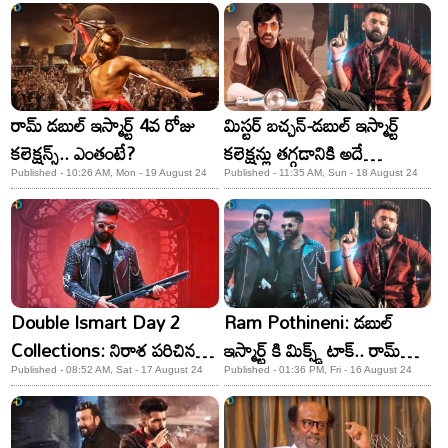
రామ్ డబుల్ ఇస్మార్ట్ 4వ రోజు
మిస్టర్ బచ్చన్-డబుల్ ఇస్మార్ట్
కలెక్షన్స్.. ఎంతంటే?
కలెక్షన్లు తగ్గడానికి అదే
కారణమా? లేకుంటే సేఫ్
Published - 10:26 AM, Mon - 19 August 24
Published - 11:35 AM, Sun - 18 August 24
అయ్యేవాళ్లా?
Double Ismart Day 2
Ram Pothineni: డబుల్
Collections: నిరాశ పరిచిన
ఇస్మార్ట్ కి మిక్స్డ్ టాక్.. రామ్
డబుల్ ఇస్మార్ట్ డే 2 కలెక్షన్లు!
మాత్రం సూపర్ హిట్!
Published - 08:52 AM, Sat - 17 August 24
Published - 01:36 PM, Fri - 16 August 24
ఎన్ని కోట్లు రాబట్టిందంటే?