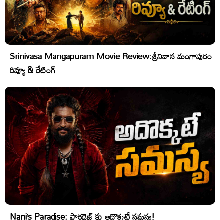
Srinivasa Mangapuram Movie Review:శ్రీనివాస మంగాపురం
రివ్యూ & రేటింగ్
Nani’s Paradise: పారడైజ్ కు అదొక్కటే సమస్య!