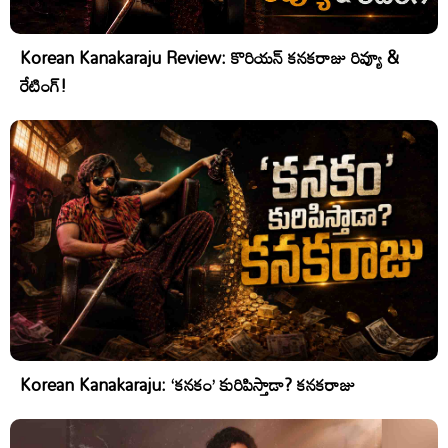
Korean Kanakaraju Review: కొరియన్ కనకరాజు రివ్యూ &
రేటింగ్!
Korean Kanakaraju: ‘కనకం’ కురిపిస్తాడా? కనకరాజు