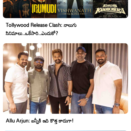
Tollywood Release Clash: నాలుగు
సినిమాలు..ఒకేసారి..ఎందుకో?
Allu Arjun: బన్నీకి ఇది కొత్త కాదుగా!