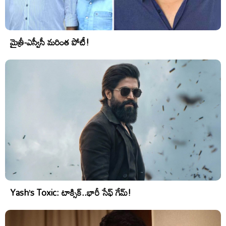
మైత్రీ-ఎస్వీసీ మరింత పోటీ!
Yash’s Toxic: టాక్సిక్..భారీ సేఫ్ గేమ్!