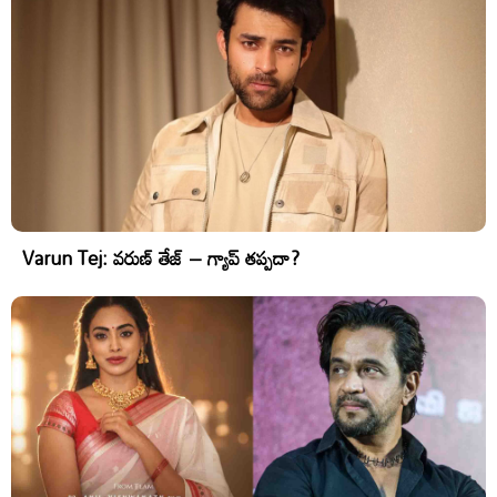
Varun Tej: వరుణ్ తేజ్ – గ్యాప్ తప్పదా?