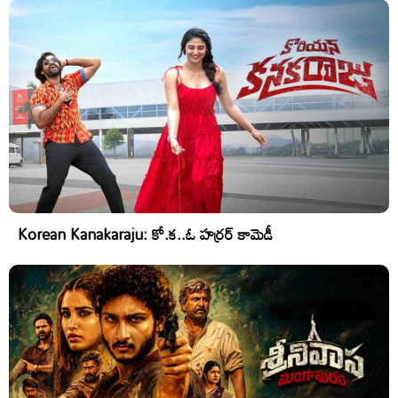
Korean Kanakaraju: కో.క..ఓ హర్రర్ కామెడీ