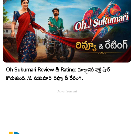
Oh Sukumari Review & Rating: చూడ్డానికి వెళ్తే షాక్
కొడుతుంది..’ఓ సుకుమారి’ రివ్యూ & రేటింగ్.