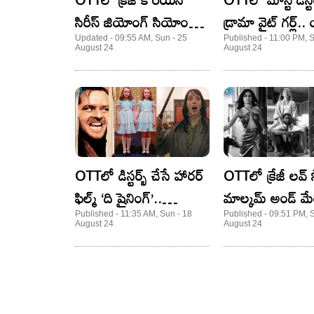
సిరీస్ జియోంగ్ సియోంగ్
డ్రామా వైట్ గర్ల్.
క్రీచర్.. స్టార్ట్ చేస్తే ఆపడం
చూడాల్సిందే!
Updated - 09:55 AM, Sun - 25
Published - 11:00 PM, S
August 24
August 24
కష్టం!
OTTలో డిస్టర్బ్ చేసే హారర్
OTTలో క్రేజీ లవ్ స్
ఫిల్మ్ ‘ది షైనింగ్’..
మాల్కమ్ అండ్ మే
ఒంటరిగా చూడొద్దు!
ప్రేమించకూడదో
Published - 11:35 AM, Sun - 18
Published - 09:51 PM, S
August 24
August 24
చూపించారు..