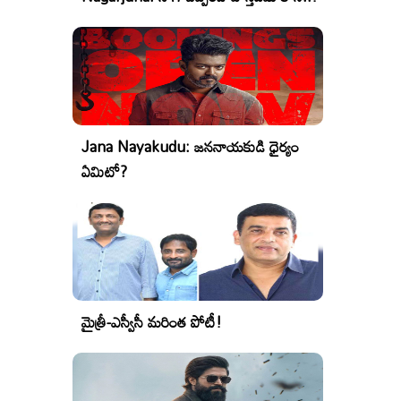
Jana Nayakudu: జననాయకుడి ధైర్యం
ఏమిటో?
మైత్రీ-ఎస్వీసీ మరింత పోటీ!