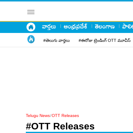
వార్తలు
ఆంధ్రప్రదేశ్
తెలంగాణ
పాలిట
#తెలుగు వార్తలు
#ఈరోజు ట్రెండింగ్ OTT మూవీస్
Telugu News
/
OTT Releases
#OTT Releases