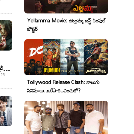
Yellamma Movie: యల్లమ్మ జస్ట్ సింపుల్
పోస్టర్
్
రి
 25
Tollywood Release Clash: నాలుగు
సినిమాలు..ఒకేసారి..ఎందుకో?
్