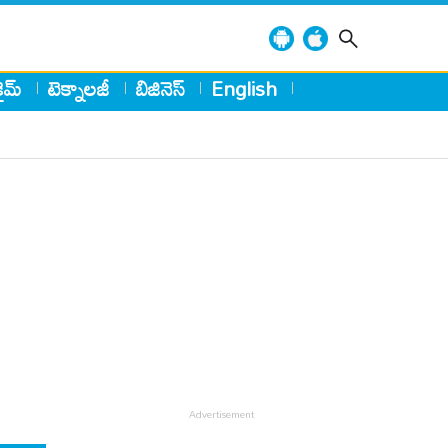
్రైమ్
టెక్నాలజీ
బిజినెస్
English