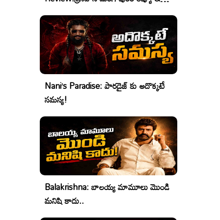
రేటింగ్
Nani’s Paradise: పారడైజ్ కు అదొక్కటే
సమస్య!
Balakrishna: బాలయ్య మామూలు మొండి
మనిషి కాదు..