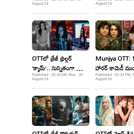
డ్రీమర్స్’..
టెన్షన్ తో చెమటల
August 24
August 24
వచ్చేస్తాయి..
OTTలో క్రేజీ థ్రిల్లర్
Munjya OTT: 10
‘క్యామ్’.. సున్నితంగా ఉండే
హారర్ కామెడీ ముం
వాళ్లు అస్సలు చూడొద్దు..
OTTలోకి వచ్చేసిం
Published - 05:30 AM, Mon - 26
Published - 01:34 PM, 
August 24
August 24
ఎక్కడ స్ట్రీమింగ్ అ
OTTలో క్రేజీ కొరియన్
OTTలో మోస్ట్ డిస్టర