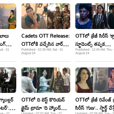
‘బాలు
Cadets OTT Release:
OTTలో క్రేజీ సిరీస్ ‘క్ల
ింగ్
OTTలోకి వచ్చేసిన వార్
స్టూడెంట్స్ తప్పక
డ్రామా క్యాడెట్స్.. తెలుగులో
చూడాల్సిందే..
at - 31
Published - 02:30 AM, Sat - 31
Published - 12:45 AM, Thu -
August 24
August 24
కూడా..
యాంబ్లర్
OTTలో ది బెస్ట్ కొరియన్
OTTలో క్రేజీ రివేంజ్ 
ంటర్’..
క్రైమ్ డ్రామా ‘ది హ్యాండ్
సిరీస్ ‘గుణ’.. స్టార్ట్ చేస్
ue - 27
Updated - 07:07 AM, Tue - 27
Updated - 07:06 AM, Tue - 