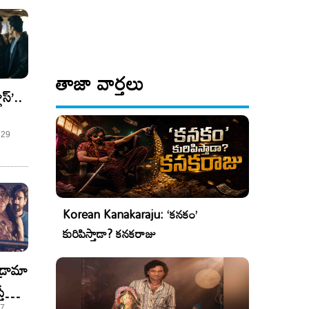
తాజా వార్తలు
ాస్’..
 29
Korean Kanakaraju: ‘కనకం’
కురిపిస్తాడా? కనకరాజు
డ్రామా
తే
27