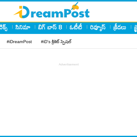
ిక్స్
సినిమా
బిగ్ బాస్ 8
ఓటీటీ
రివ్యూస్
క్రీడలు
క
#iDreamPost
#iD's క్రికెట్ స్పెషల్