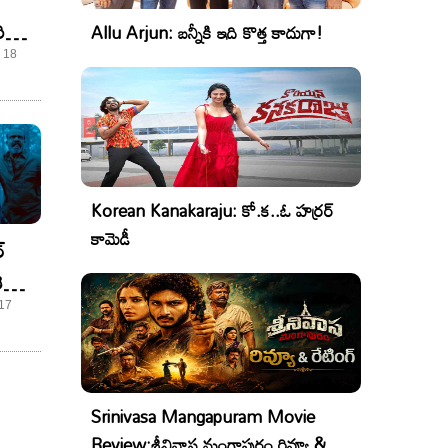
సీరియల్
Allu Arjun: బన్నీకి ఇది కొత్త కాదుగా!
- 18
Korean Kanakaraju: కో.క..ఓ హర్రర్
కామెడీ
్
తెలుగు
 17
Srinivasa Mangapuram Movie
Review:శ్రీనివాస మంగాపురం రివ్యూ &