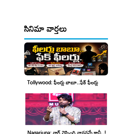
సినిమా వార్తలు
Tollywood: ఫీలర్లు బాబూ..ఫేక్ ఫీలర్లు
Nagarjuna: నాగ్ చెప్పింది వాస్తవమే కానీ..!