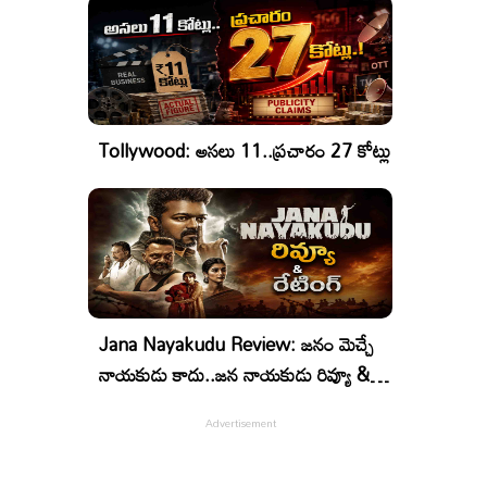
Tollywood: అసలు 11..ప్రచారం 27 కోట్లు
Jana Nayakudu Review: జనం మెచ్చే
నాయకుడు కాదు..జన నాయకుడు రివ్యూ &
రేటింగ్!