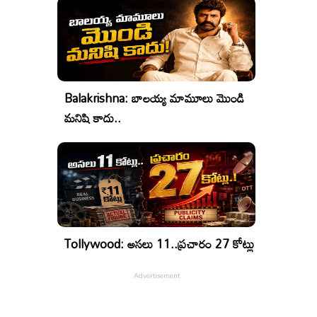
Balakrishna: బాలయ్య మామూలు మొండి
మనిషి కాదు..
Tollywood: అసలు 11..ప్రచారం 27 కోట్లు