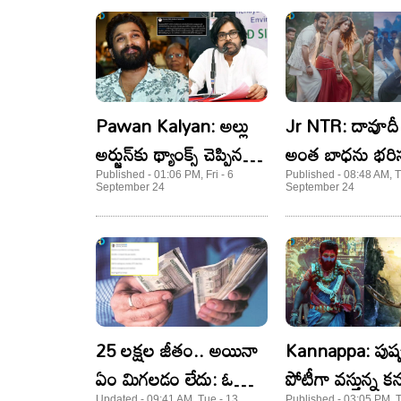
Pawan Kalyan: అల్లు
Jr NTR: దావూదీ 
అర్జున్​కు థ్యాంక్స్ చెప్పిన
అంత బాధను భరిస్
పవన్ కళ్యాణ్​.. భరోసా
తారక్ డ్యాన్స్ చేశ
Published - 01:06 PM, Fri - 6
Published - 08:48 AM, T
September 24
September 24
ఇచ్చావంటూ..!
రత్నవేలు ట్వీట్ వై
25 లక్షల జీతం.. అయినా
Kannappa: పుష్ప
ఏం మిగలడం లేదు: ఓ
పోటీగా వస్తున్న కన
Updated - 09:41 AM, Tue - 13
Published - 03:05 PM, 