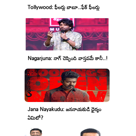
Tollywood: ఫీలర్లు బాబూ..ఫేక్ ఫీలర్లు
Nagarjuna: నాగ్ చెప్పింది వాస్తవమే కానీ..!
Jana Nayakudu: జననాయకుడి ధైర్యం
ఏమిటో?