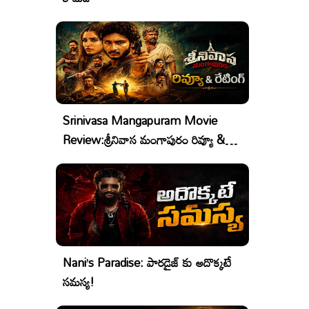
Srinivasa Mangapuram Movie
Review:శ్రీనివాస మంగాపురం రివ్యూ &
రేటింగ్
Nani’s Paradise: పారడైజ్ కు అదొక్కటే
సమస్య!