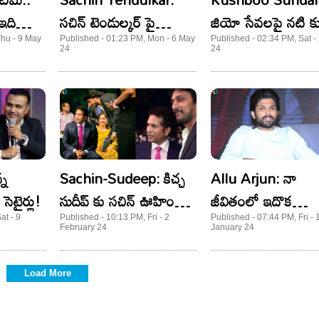
 ఇది
సచిన్ టెండుల్కర్ పై
జియో సేవలపై నటి కు
 ఉండరు!
పక్కింటి వ్యక్తి కంప్లైంట్!
ఆగ్రహం.. ట్వీట్ వైరల్
Thu - 9 May
Published - 01:23 PM, Mon - 6 May
Published - 02:34 PM, Sat - 
24
24
కారణం ఏంటంటే?
్న
Sachin-Sudeep: కిచ్చ
Allu Arjun: నా
 సెటైర్లు!
సుదీప్ కు సచిన్ ఊహించని
జీవితంలో ఇదొక
సర్ప్రైజ్.. అదేంటంటే?
అద్భుతమైన క్షణం..
at - 9
Published - 10:13 PM, Fri - 2
Published - 07:44 PM, Fri - 
February 24
January 24
వైరలవుతున్న బన్నీ ట్వ
Load More