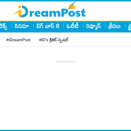
ిక్స్
సినిమా
బిగ్ బాస్ 8
ఓటీటీ
రివ్యూస్
క్రీడలు
క
#iDreamPost
#iD's క్రికెట్ స్పెషల్