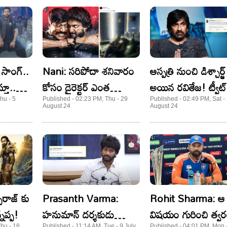
సాంగ్..
Nani: సరిపోదా శనివారం
ఆస్పత్రి నుంచి డిశ్చార్జ్
తూ..
కోసం డైరెక్టర్ ఎంత
అయిన రవితేజ! ట్వీట్
ాడా?
కష్టపడ్డాడో.. ఒక్క పిక్ లోనే
వైరల్..
hu - 5
Published - 02:23 PM, Thu - 29
Published - 02:49 PM, Sat -
August 24
August 24
రల్!
చెప్పేసిన నాని!
రాజ్ కు
Prasanth Varma:
Rohit Sharma: ఆ
్నప్ప!
హనుమాన్‌ దర్శకుడు
విషయం గురించి త్వర
Thu - 18
Published - 11:14 AM, Tue - 9 July
Published - 04:01 PM, Mon -