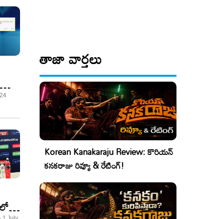
తాజా వార్తలు
 24
Korean Kanakaraju Review: కొరియన్
కనకరాజు రివ్యూ & రేటింగ్!
లోనే
 1 July