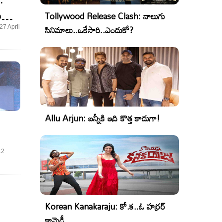
ష్బూ
Tollywood Release Clash: నాలుగు
..!
సినిమాలు..ఒకేసారి..ఎందుకో?
27 April
Allu Arjun: బన్నీకి ఇది కొత్త కాదుగా!
12
ీట్!
Korean Kanakaraju: కో.క..ఓ హర్రర్
కామెడీ