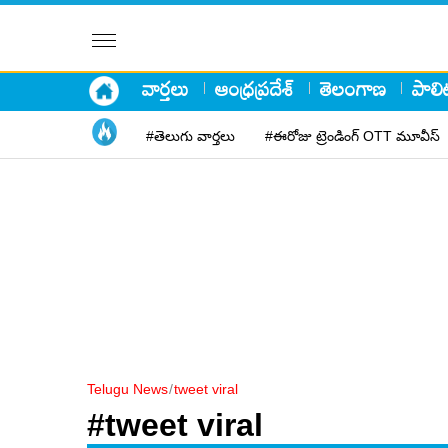
వార్తలు
ఆంధ్రప్రదేశ్
తెలంగాణ
పాలిట
#తెలుగు వార్తలు
#ఈరోజు ట్రెండింగ్ OTT మూవీస్
Telugu News
/
tweet viral
#tweet viral