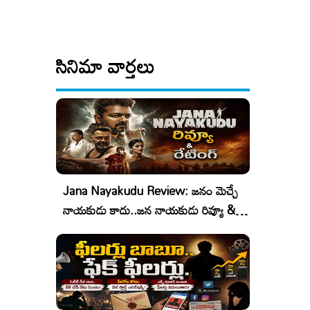
సినిమా వార్తలు
Jana Nayakudu Review: జనం మెచ్చే
నాయకుడు కాదు..జన నాయకుడు రివ్యూ &
రేటింగ్!