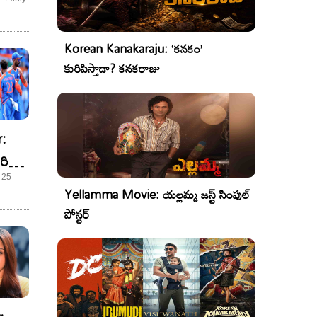
ింగ్
Korean Kanakaraju: ‘కనకం’
కురిపిస్తాడా? కనకరాజు
:
రి
ింది!
 25
Yellamma Movie: యల్లమ్మ జస్ట్ సింపుల్
స్..
పోస్టర్
: