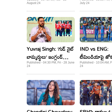
యువకుడి ఆవేదన
August 24
July 24
Yuvraj Singh: ‘గుడ్ నైట్
IND vs ENG:
బామ్మర్ధులు’ ఇంగ్లండ్
టీమిండియాపై జోక
ప్లేయర్లను నెక్ట్స్ లెవల్లో టీజ్
వడ్డీతో సహా ఇచ్చి
Published - 04:30 PM, Fri - 28 June
Published - 10:04 AM, F
24
24
చేసిన యువీ! ట్వీట్ వైరల్..
టీమిండియా దిగ్గజ
Chandini Chowdary:
SRHపై దారుణ ఓ