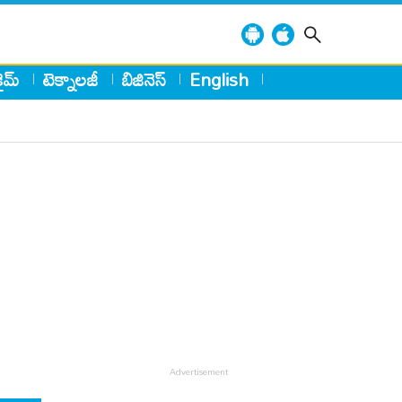
్రైమ్
టెక్నాలజీ
బిజినెస్
English