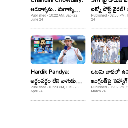
ఆడవాళ్ళను.. మగాళ్ళు
లక్నో పోస్ట్ వైరల్!
ఎందుకు క్యారెక్టర్ లేని
అస్సలు ఊహించి
Published - 10:22 AM, Sat - 22
Published - 02:55 PM, 
June 24
24
వాళ్లలా చూస్తారు? చాందిని
చౌదరి షాకింగ్ కామెంట్స్..
Hardik Pandya:
ఓటమి బాధలో ఉన
అర్థంపర్థం లేని వాగుడు
ఇంగ్లండ్‌పై సెహ్వాగ్‌
అంటూ.. పాండ్యాపై స్టెయిన్
Published - 01:23 PM, Tue - 23
Published - 05:02 PM, S
April 24
March 24
ఇండైరెక్ట్ సెటైర్లు! పోస్ట్ వైరల్