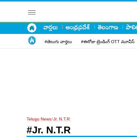
వార్తలు
ఆంధ్రప్రదేశ్
తెలంగాణ
పాలిట
#తెలుగు వార్తలు
#ఈరోజు ట్రెండింగ్ OTT మూవీస్
Telugu News
/
Jr. N.T.R
#Jr. N.T.R