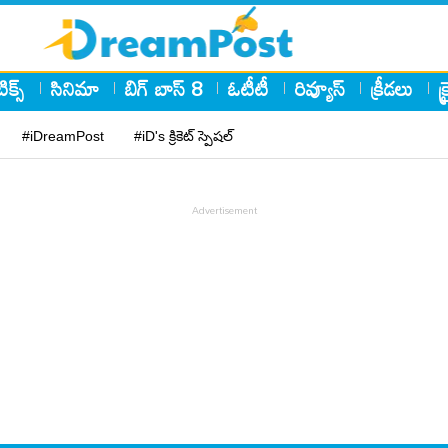
ిక్స్
సినిమా
బిగ్ బాస్ 8
ఓటీటీ
రివ్యూస్
క్రీడలు
క
#iDreamPost
#iD's క్రికెట్ స్పెషల్