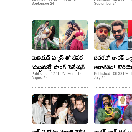
మాట్లాడిన NTR
ఏంటో తెలుసా..? ఇ
September 24
September 24
ఏం చేస్తుందంటే..
మిలియన్ వ్యూస్ తో దేవర
దేవరలో తారక్ డ్యాన
‘చుట్టమల్లే’ సాంగ్ సెన్సేషన్
అరాచకం! కొరియోగ
కామెంట్స్ తో ఫ్యాన్
Published - 12:11 PM, Mon - 12
Published - 06:38 PM, 
August 24
July 24
పూనకాలు!
వార్ 2 కోసం ముంబై వెళ్లిన
తారక్ వాచ్ ధర అన