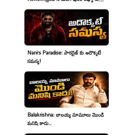
రేటింగ్
Nani’s Paradise: పారడైజ్ కు అదొక్కటే
సమస్య!
Balakrishna: బాలయ్య మామూలు మొండి
మనిషి కాదు..