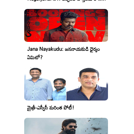
Jana Nayakudu: జననాయకుడి ధైర్యం
ఏమిటో?
మైత్రీ-ఎస్వీసీ మరింత పోటీ!