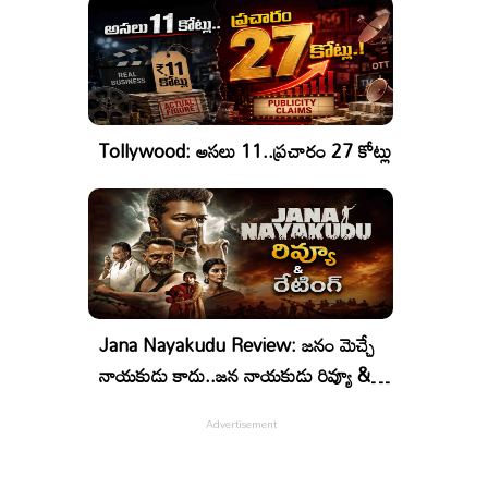
Tollywood: అసలు 11..ప్రచారం 27 కోట్లు
Jana Nayakudu Review: జనం మెచ్చే
నాయకుడు కాదు..జన నాయకుడు రివ్యూ &
రేటింగ్!