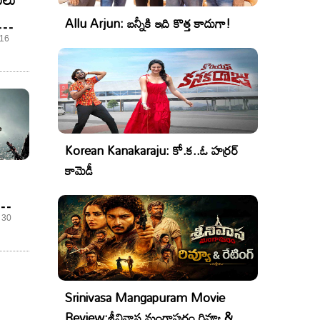
Allu Arjun: బన్నీకి ఇది కొత్త కాదుగా!
 16
Korean Kanakaraju: కో.క..ఓ హర్రర్
కామెడీ
ుండి
 30
Srinivasa Mangapuram Movie
Review:శ్రీనివాస మంగాపురం రివ్యూ &