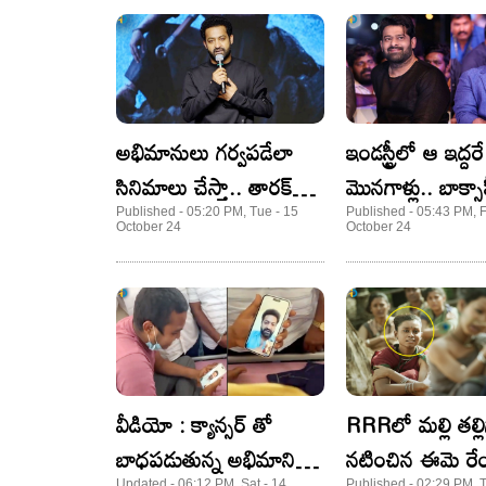
అభిమానులు గర్వపడేలా
ఇండస్ట్రీలో ఆ ఇద్దరే
సినిమాలు చేస్తా.. తారక్
మొనగాళ్లు.. బాక్సాఫీసు
ఎమోషనల్ నోట్
రారాజులు
Published - 05:20 PM, Tue - 15
Published - 05:43 PM, Fr
October 24
October 24
వీడియో : క్యాన్సర్ ‌తో
RRRలో మల్లి తల్ల
బాధపడుతున్న అభిమానితో
నటించిన ఈమె రే
Updated - 06:12 PM, Sat - 14
Published - 02:29 PM, 