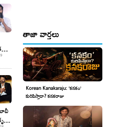
తాజా వార్తలు
త
19
Korean Kanakaraju: ‘కనకం’
కురిపిస్తాడా? కనకరాజు
మూవీ
ృష్ణ
 24