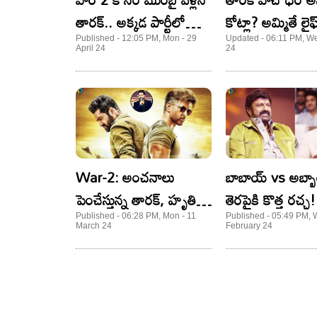
తారక్.. అక్కడ పార్టీలో
కోట్లా? అమ్మితే లైఫ
జంటగా రణబీర్-అలియా
అయిపోయినట్లే..!
Published - 12:05 PM, Mon - 29
Updated - 06:11 PM, Wed
April 24
24
లతో కలిసి
War-2: అంచనాలు
బాబాయ్ vs అబ్బా
పెంచేస్తున్న తారక్, హృతిక్..
తెరపైకి కొత్త రచ్
వార్-2 కోసం సరికొత్త
ఫ్యాన్స్ తగ్గరేమో!
Published - 06:28 PM, Mon - 11
Published - 05:49 PM, 
March 24
February 24
టెక్నాలజీ!