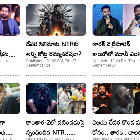
దేవర సినిమాకు NTRకు
తారక్ వెట్రిమారన్
అన్ని కోట్ల రెమ్యునరేషనా?
కాంబోలో మూవీ ఎం
వరకు వర్క్ అవుట్
i - 4
Published - 01:20 PM, Fri - 27
Updated - 12:49 PM, Thu - 
September 24
September 24
అవుతుంది
ిగా
కాంతార-2లో నటించడంపై
విజయ్ దేవర కొండ 
ంజ్
స్పందించిన NTR..
కోసం.. తారక్ , బాలక
Tue - 10
Updated - 06:04 PM, Sun - 1
Published - 12:09 PM, Sat -