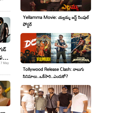
Yellamma Movie: యల్లమ్మ జస్ట్ సింపుల్
పోస్టర్
ుడ్
స్ట్
- 7 May
Tollywood Release Clash: నాలుగు
సినిమాలు..ఒకేసారి..ఎందుకో?
మలు