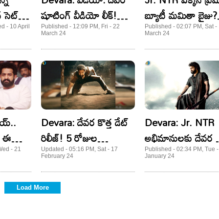
్ సెట్
షూటింగ్‌ వీడియో లీక్‌!
బ్యూటీ మమితా బైజు?
ఫ్యాన్స్‌కు పూనకాలే..
నిజమైతే లక్కీ ఛాన్స్!
 - 10 April
Published - 12:09 PM, Fri - 22
Published - 02:07 PM, Sat -
March 24
March 24
య్..
Devara: దేవర కొత్త డేట్
Devara: Jr. NTR
చ! ఈసారి
రిలీజ్! 5 రోజుల
అభిమానులకు దేవర న
విధ్వంసానికి అదిరే ప్లాన్!
మరో బ్యాడ్ న్యూస్!
Wed - 21
Updated - 05:16 PM, Sat - 17
Published - 02:34 PM, Tue -
February 24
January 24
Load More