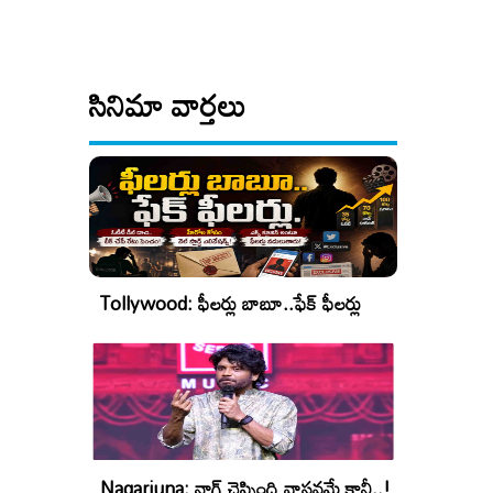
సినిమా వార్తలు
Tollywood: ఫీలర్లు బాబూ..ఫేక్ ఫీలర్లు
Nagarjuna: నాగ్ చెప్పింది వాస్తవమే కానీ..!