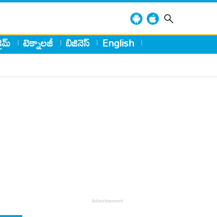
్రైమ్
టెక్నాలజీ
బిజినెస్
English