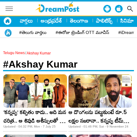
వార్తలు
ఆంధ్రప్రదేశ్
తెలంగాణ
పాలిటిక్స్
సినిమా
#తెలుగు వార్తలు
#ఈరోజు ట్రెండింగ్ OTT మూవీస్
#iDreamP
/
Telugu News
Akshay Kumar
#Akshay Kumar
‘కన్నప్ప’ కల్పితం కాదు.. అది మన
ఆ దొంగలను పట్టుకుంటే రూ.5
చరిత్ర.. ఆ శివుడి ఆశీస్సులతో ఈ
లక్షల నజరానా.. కన్నప్ప టీమ్
శుక్రవారం నాది అవుతుంది..
సంచలన ప్రకటన!
Updated - 04:32 PM, Mon - 7 July 25
Updated - 01:46 PM, Sat - 9 November 24