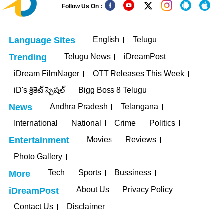
Follow Us On :
English
Telugu
Language Sites
Telugu News
iDreamPost
Trending
iDream FilmNager
OTT Releases This Week
iD's క్రికెట్ స్పెషల్
Bigg Boss 8 Telugu
Andhra Pradesh
Telangana
News
International
National
Crime
Politics
Movies
Reviews
Entertainment
Photo Gallery
Tech
Sports
Bussiness
More
About Us
Privacy Policy
iDreamPost
Contact Us
Disclaimer