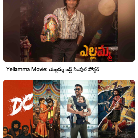
Yellamma Movie: యల్లమ్మ జస్ట్ సింపుల్ పోస్టర్