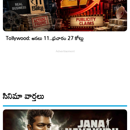
Tollywood: అసలు 11..ప్రచారం 27 కోట్లు
సినిమా వార్తలు