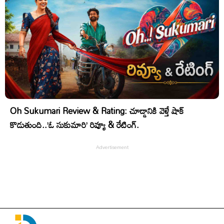
Oh Sukumari Review & Rating: చూడ్డానికి వెళ్తే షాక్
కొడుతుంది..’ఓ సుకుమారి’ రివ్యూ & రేటింగ్.