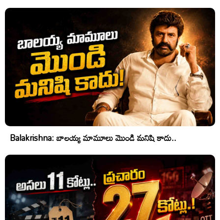
Balakrishna: బాలయ్య మామూలు మొండి మనిషి కాదు..