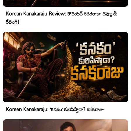
Korean Kanakaraju Review: కొరియన్ కనకరాజు రివ్యూ &
రేటింగ్!
Korean Kanakaraju: ‘కనకం’ కురిపిస్తాడా? కనకరాజు