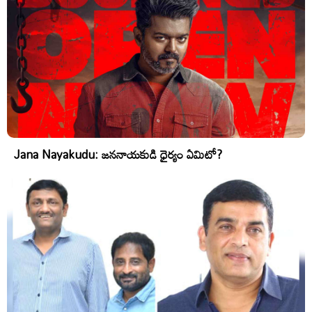
Jana Nayakudu: జననాయకుడి ధైర్యం ఏమిటో?