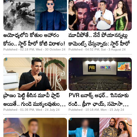
మీడియా మీట్‌లో విష్ణు మంచు
అయోధ్యలోని కోతుల ఆహారం
మూవీపోతే.. నేనే పోయానన్నట్లు
కోసం.. స్టార్ హీరో కోటి విరాళం!
కామెంట్స్ చేస్తున్నారు: స్టార్ హీరో
Published - 02:18 PM, Wed - 30 October 24
Published - 04:52 PM, Sat - 3 August 24
ప్రాణం పెట్టి తీసిన మూవీ ఫ్లాప్
PVR ఐనాక్స్ ఆఫర్‌.. ‘సినిమాకు
అయితే.. గుండె ముక్కలవుతుంది:
రండి.. ఫ్రీగా ఛాయ్‌, సమోసా
స్టార్ హీరో
ఇస్తాం..’
Published - 01:36 PM, Wed - 24 July 24
Published - 10:18 AM, Mon - 15 July 24