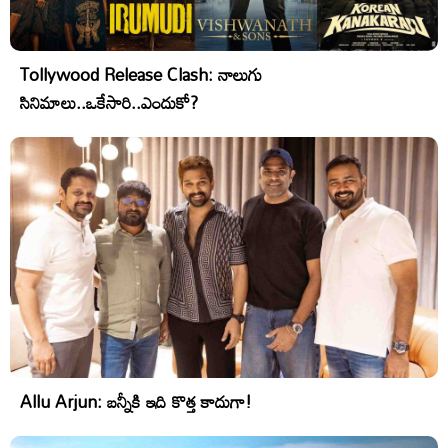
Tollywood Release Clash: నాలుగు
సినిమాలు..ఒకేసారి..ఎందుకో?
Allu Arjun: బన్నీకి ఇది కొత్త కాదుగా!