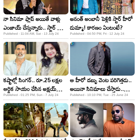
నా సినిమా ఫ్లాప్ అయితే వాళ్లు
అనంత్ అంబానీ పెళ్లికి స్టార్ హీరో
ఎంజాయ్ చేస్తున్నారు.. స్టార్ హీరో
డుమ్మా! కారణం ఏంటంటే?
షాకింగ్ కామెంట్స్!
Published - 11:04 AM, Sat - 13 July 24
Published - 04:50 PM, Fri - 12 July 24
కష్టాల్లో సింగర్.. రూ.25 లక్షల
ఆ హీరో డబ్బు వెంట పరిగెత్తడు..
ఆర్థిక సాయం చేసిన అక్షయ్
అయినా సినిమాలు చేస్తాడు..
కుమార్!
ఎందుకంటే?
Published - 01:25 PM, Sun - 7 July 24
Published - 10:10 PM, Tue - 25 June 24