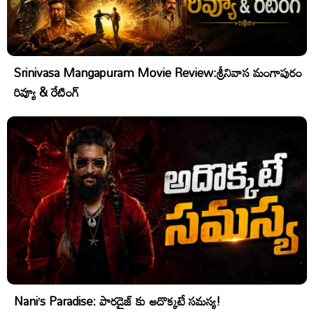
Srinivasa Mangapuram Movie Review:శ్రీనివాస మంగాపురం
రివ్యూ & రేటింగ్
Nani’s Paradise: పారడైజ్ కు అదొక్కటే సమస్య!