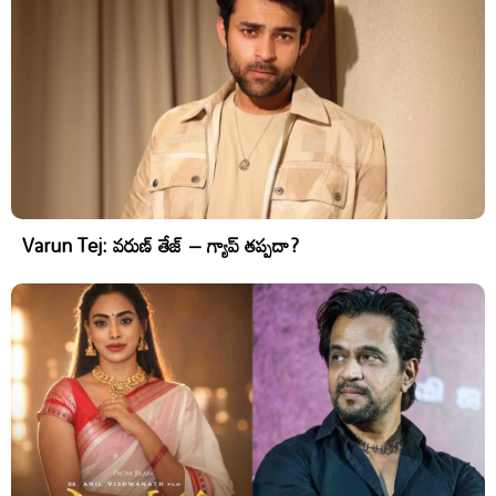
Varun Tej: వరుణ్ తేజ్ – గ్యాప్ తప్పదా?