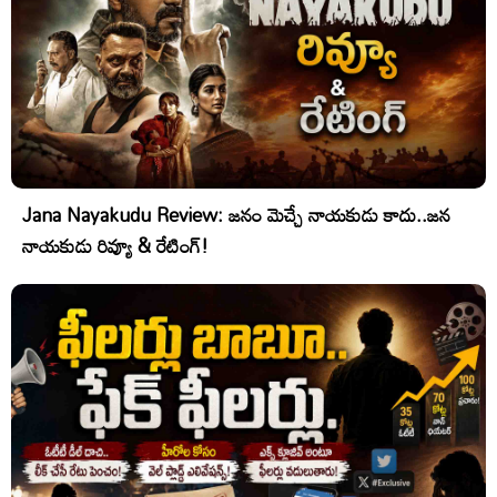
Jana Nayakudu Review: జనం మెచ్చే నాయకుడు కాదు..జన
నాయకుడు రివ్యూ & రేటింగ్!