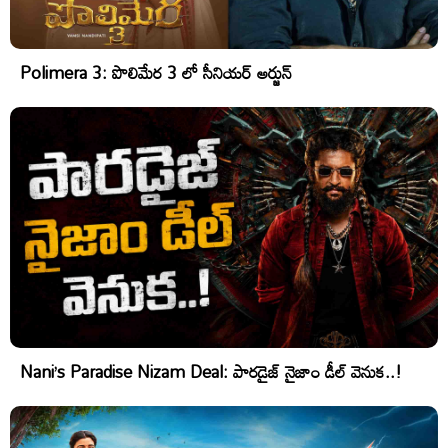
Polimera 3: పొలిమేర 3 లో సీనియర్ అర్జున్
Nani’s Paradise Nizam Deal: పారడైజ్ నైజాం డీల్ వెనుక..!