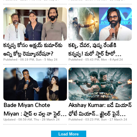
కొడుకు!
క్రేజ్.. ఆ స్టార్ హీరో సినిమాలో..!
కన్నప్ప కోసం అక్షయ్‌ కుమార్‌కు
కల్కి, దేవర, పుష్ప రేంజ్‌కి
అన్ని కోట్ల రెమ్యూనరేషనా?
కన్నప్ప! మరో స్టార్ హీరో
వచ్చేశాడు!
Published - 06:19 PM, Sun - 5 May 24
Published - 05:43 PM, Mon - 8 April 24
Bade Miyan Chote
Akshay Kumar: బడే మియాన్
Miyan : ఫ్లాప్ ల వల్ల నా స్టైల్
ఛోటే మియాన్.. ట్రైలర్ పైనే
మార్చుకోను: అక్షయ్ కుమార్
అందరి కళ్ళు
Updated - 08:59 AM, Thu - 28 March 24
Published - 03:23 PM, Sun - 17 March 24
Load More