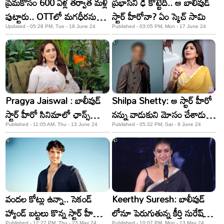
ప్రేమకోసం 600 ఏళ్ల తర్వాత మళ్లీ
ప్రభాస్‌ని ఢీ కొట్టేది.. ఆ బాలీవుడ్
పుట్టారు.. OTTలో మగధీరను
స్టార్ హీరోనా? ఏం స్కెచ్ సామి
మించిన స్టోరీ!
Updated - 05:28 PM, Tue - 18 June 24
Published - 03:05 PM, Mon - 17 June 24
Pragya Jaiswal : బాలీవుడ్
Shilpa Shetty: ఆ స్టార్‌ హీరో
స్టార్ హీరో సినిమాలో ఛాన్స్
నన్ను వాడుకుని మోసం చేశాడు..
కొట్టేసిన.. ప్రగ్య జైస్వాల్
శిల్పా శెట్టి సంచలన వ్యాఖ్యలు
Published - 11:05 AM, Thu - 13 June 24
Published - 05:32 PM, Sat - 8 June 24
వందల కోట్లు ఉన్నా.. సెకండ్
Keerthy Suresh: బాలీవుడ్
హ్యాండ్ బట్టలు కొన్న స్టార్ హీరో
లోనూ పెరుగుతున్న కీర్తి సురేష్
Published - 12:27 PM, Thu - 23 May 24
Published - 10:07 PM, Mon - 13 May 24