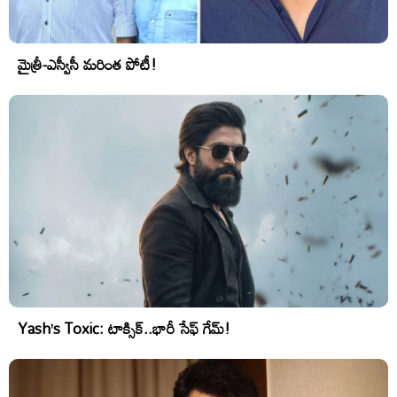
మైత్రీ-ఎస్వీసీ మరింత పోటీ!
Yash’s Toxic: టాక్సిక్..భారీ సేఫ్ గేమ్!