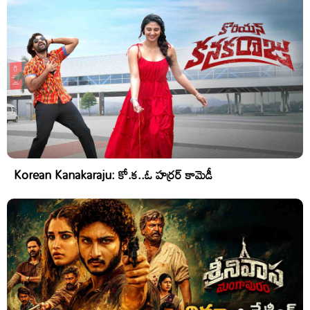
Korean Kanakaraju: కో.క..ఓ హర్రర్ కామెడీ