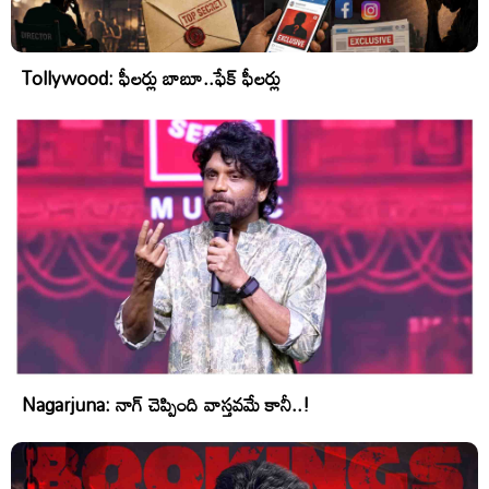
Tollywood: ఫీలర్లు బాబూ..ఫేక్ ఫీలర్లు
Nagarjuna: నాగ్ చెప్పింది వాస్తవమే కానీ..!