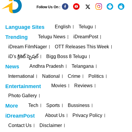
Follow Us On :
English
Telugu
Language Sites
Telugu News
iDreamPost
Trending
iDream FilmNager
OTT Releases This Week
iD's క్రికెట్ స్పెషల్
Bigg Boss 8 Telugu
Andhra Pradesh
Telangana
News
International
National
Crime
Politics
Movies
Reviews
Entertainment
Photo Gallery
Tech
Sports
Bussiness
More
About Us
Privacy Policy
iDreamPost
Contact Us
Disclaimer