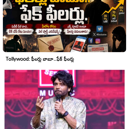
Tollywood: ఫీలర్లు బాబూ..ఫేక్ ఫీలర్లు