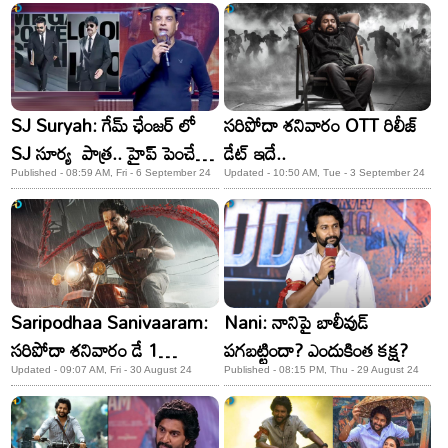
SJ Suryah: గేమ్ ఛేంజర్ లో
సరిపోదా శనివారం OTT రిలీజ్
SJ సూర్య పాత్ర.. హైప్ పెంచేసిన
డేట్ ఇదే..
దిల్ రాజు కామెంట్స్!
Published - 08:59 AM, Fri - 6 September 24
Updated - 10:50 AM, Tue - 3 September 24
Saripodhaa Sanivaaram:
Nani: నానిపై బాలీవుడ్
సరిపోదా శనివారం డే 1
పగబట్టిందా? ఎందుకింత కక్ష?
కలెక్షన్స్‌.. నాని మాస్‌ కుమ్ముడు
Updated - 09:07 AM, Fri - 30 August 24
Published - 08:15 PM, Thu - 29 August 24
ఇది.. తొలి రోజే అన్ని కోట్లు