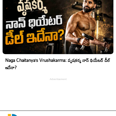
Naga Chaitanya’s Vrushakarma: వృషకర్మ నాన్ థియేటర్ డీల్
ఇదేనా?