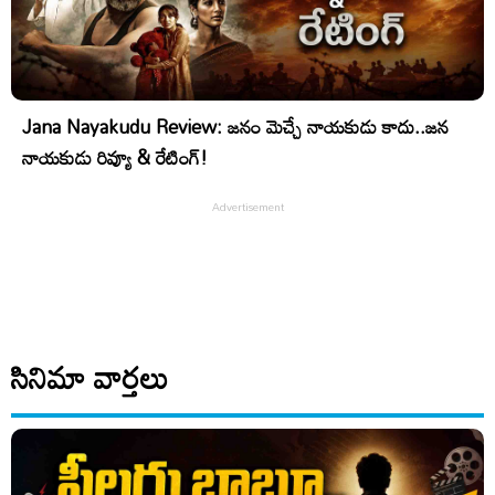
Jana Nayakudu Review: జనం మెచ్చే నాయకుడు కాదు..జన
నాయకుడు రివ్యూ & రేటింగ్!
సినిమా వార్తలు