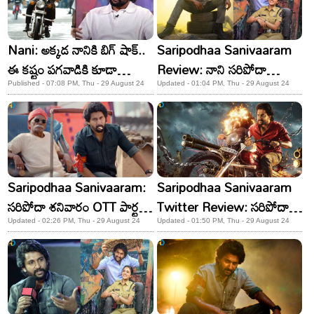
Nani: అక్కడ నానికి బిగ్ షాక్..
Saripodhaa Sanivaaram
ఈ కష్టం పగవాడికి కూడా
Review: నాని సరిపోదా
రాకూడదు!
శనివారం మూవీ రివ్యూ.. సినిమా
Published - 07:08 PM, Thu - 29 August 24
Updated - 01:04 PM, Thu - 29 August 24
ఎలా ఉందంటే..!
Saripodhaa Sanivaaram:
Saripodhaa Sanivaaram
సరిపోదా శనివారం OTT పార్టనర్
Twitter Review: సరిపోదా
లాక్‌.. స్ట్రీమింగ్‌ ఎక్కడంటే..!
శనివారం ట్విట్టర్ రివ్యూ!
Updated - 02:26 PM, Thu - 29 August 24
Updated - 01:50 PM, Thu - 29 August 24
ఊరమాస్ కు మించి నాని
యాక్టింగ్..