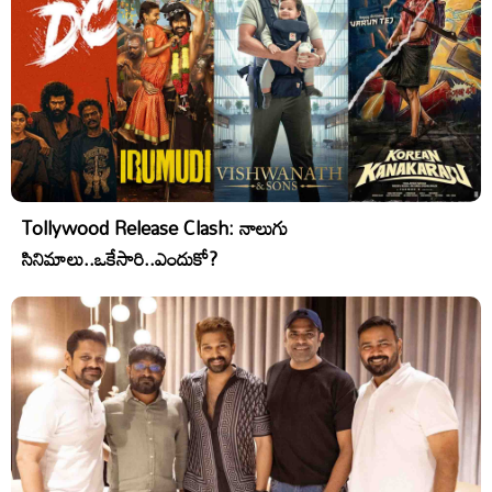
Tollywood Release Clash: నాలుగు
సినిమాలు..ఒకేసారి..ఎందుకో?