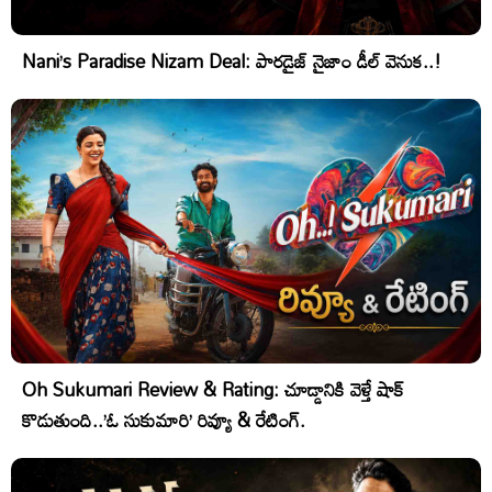
Nani’s Paradise Nizam Deal: పారడైజ్ నైజాం డీల్ వెనుక..!
Oh Sukumari Review & Rating: చూడ్డానికి వెళ్తే షాక్
కొడుతుంది..’ఓ సుకుమారి’ రివ్యూ & రేటింగ్.