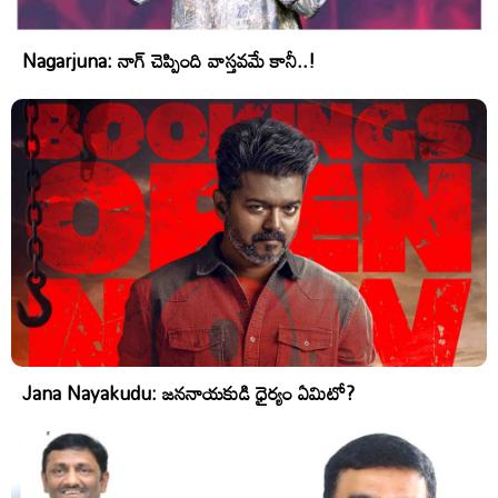
Nagarjuna: నాగ్ చెప్పింది వాస్తవమే కానీ..!
Jana Nayakudu: జననాయకుడి ధైర్యం ఏమిటో?