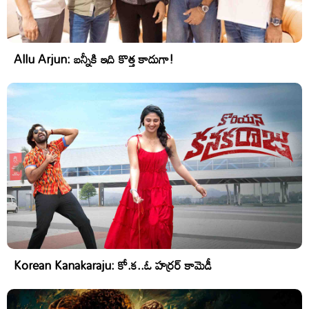
Allu Arjun: బన్నీకి ఇది కొత్త కాదుగా!
Korean Kanakaraju: కో.క..ఓ హర్రర్ కామెడీ