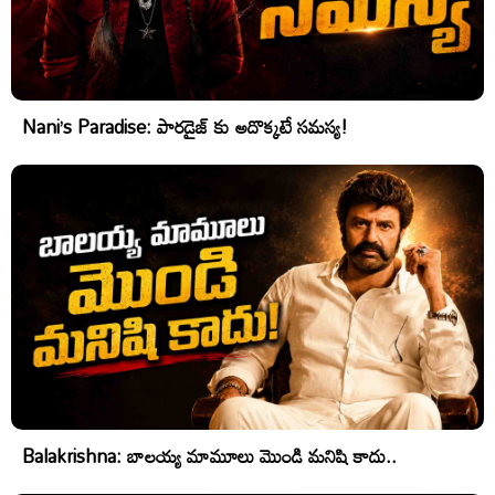
Nani’s Paradise: పారడైజ్ కు అదొక్కటే సమస్య!
Balakrishna: బాలయ్య మామూలు మొండి మనిషి కాదు..