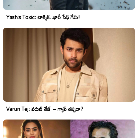
Yash’s Toxic: టాక్సిక్..భారీ సేఫ్ గేమ్!
Varun Tej: వరుణ్ తేజ్ – గ్యాప్ తప్పదా?