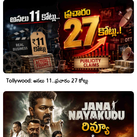
Tollywood: అసలు 11..ప్రచారం 27 కోట్లు