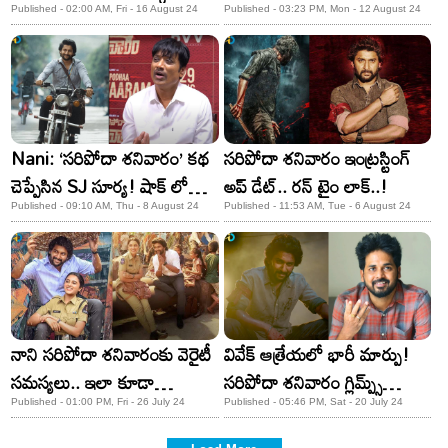
పెద్దగానే ఉంది!
నాని ఇరుక్కుపోయాడు!
Published - 02:00 AM, Fri - 16 August 24
Published - 03:23 PM, Mon - 12 August 24
Nani: ‘సరిపోదా శనివారం’ కథ
సరిపోదా శనివారం ఇంట్రస్టింగ్
చెప్పేసిన SJ సూర్య! షాక్ లో
అప్ డేట్.. రన్ టైం లాక్..!
ఫ్యాన్స్..
Published - 09:10 AM, Thu - 8 August 24
Published - 11:53 AM, Tue - 6 August 24
నాని సరిపోదా శనివారంకు వెరైటీ
వివేక్ ఆత్రేయలో భారీ మార్పు!
సమస్యలు.. ఇలా కూడా
సరిపోదా శనివారం గ్లిమ్ప్స్
జరుగుతుందా!
సాక్ష్యం!
Published - 01:00 PM, Fri - 26 July 24
Published - 05:46 PM, Sat - 20 July 24