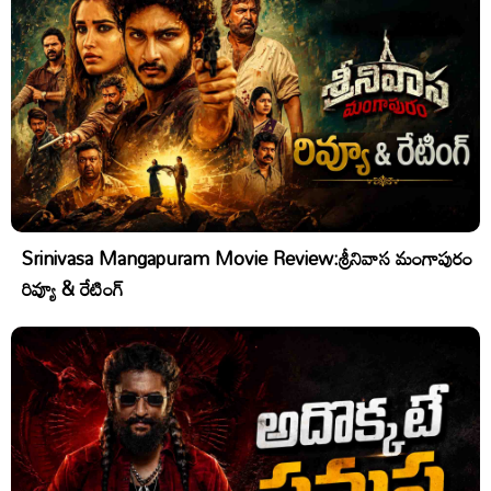
Srinivasa Mangapuram Movie Review:శ్రీనివాస మంగాపురం
రివ్యూ & రేటింగ్