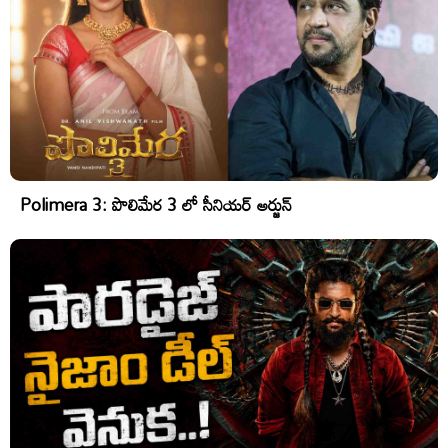
Polimera 3: పొలిమేర 3 లో సీనియర్ అర్జున్