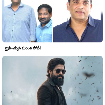
మైత్రీ-ఎస్వీసీ మరింత పోటీ!