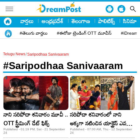
వార్తలు
ఆంధ్రప్రదేశ్
తెలంగాణ
పాలిటిక్స్
సినిమా
#తెలుగు వార్తలు
#ఈరోజు ట్రెండింగ్ OTT మూవీస్
#iDreamP
/
Telugu News
Saripodhaa Sanivaaram
#Saripodhaa Sanivaaram
నాని సరిపోదా శనివారం మూవీ ..
సరిపోదా శనివారంలో నాని
OTT స్ట్రీమింగ్ డేట్ ఫిక్స్
అక్కగా నటించిన యాక్ట్రెస్ ఎవరో
తెలుసా.? నటి మాత్రమే కాదు
Published - 01:19 PM, Sat - 21 September
Published - 07:00 AM, Thu - 12 September
24
24