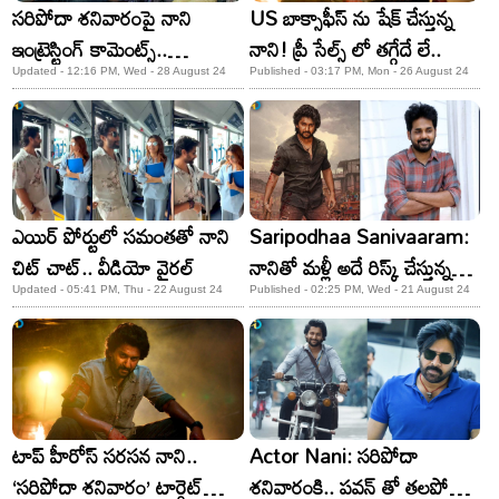
సరిపోదా శనివారంపై నాని
US బాక్సాఫీస్ ను షేక్ చేస్తున్న
ఇంట్రెస్టింగ్ కామెంట్స్..
నాని! ప్రీ సేల్స్ లో తగ్గేదే లే..
అంచనాలు అమాంతం
Updated - 12:16 PM, Wed - 28 August 24
Published - 03:17 PM, Mon - 26 August 24
పెంచేశాడు!
ఎయిర్ పోర్టులో సమంతతో నాని
Saripodhaa Sanivaaram:
చిట్ చాట్.. వీడియో వైరల్
నానితో మళ్లీ అదే రిస్క్ చేస్తున్న
వివేక్ ఆత్రేయ! కానీ ఈసారి
Updated - 05:41 PM, Thu - 22 August 24
Published - 02:25 PM, Wed - 21 August 24
డిఫరెంట్..
టాప్ హీరోస్ సరసన నాని..
Actor Nani: సరిపోదా
‘సరిపోదా శనివారం’ టార్గెట్​
శనివారంకి.. పవన్ తో తలపోటు!