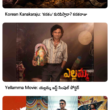
Korean Kanakaraju: ‘కనకం’ కురిపిస్తాడా? కనకరాజు
Yellamma Movie: యల్లమ్మ జస్ట్ సింపుల్ పోస్టర్