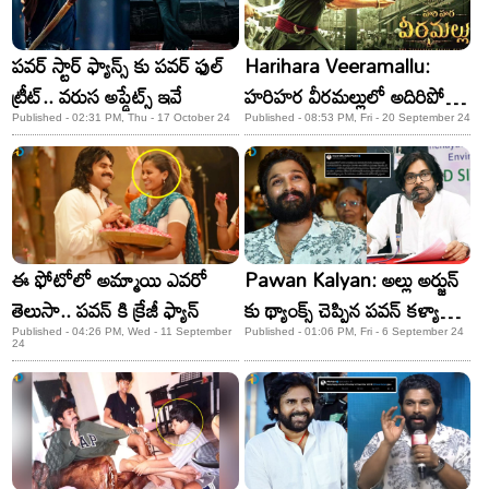
పవర్ స్టార్ ఫ్యాన్స్ కు పవర్ ఫుల్
Harihara Veeramallu:
ట్రీట్.. వరుస అప్డేట్స్ ఇవే
హరిహర వీరమల్లులో అదిరిపోయే
యాక్షన్ సీన్స్ ప్లాన్ చేసిన డైరెక్టర్..
Published - 02:31 PM, Thu - 17 October 24
Published - 08:53 PM, Fri - 20 September 24
అభిమానులకు పూనకాలే!
ఈ ఫోటోలో అమ్మాయి ఎవరో
Pawan Kalyan: అల్లు అర్జున్​
తెలుసా.. పవన్ కి క్రేజీ ఫ్యాన్
కు థ్యాంక్స్ చెప్పిన పవన్ కళ్యాణ్​..
భరోసా ఇచ్చావంటూ..!
Published - 04:26 PM, Wed - 11 September
Published - 01:06 PM, Fri - 6 September 24
24