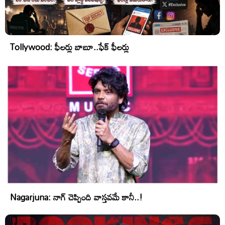
Tollywood: ఫీలర్లు బాబూ..ఫేక్ ఫీలర్లు
Nagarjuna: నాగ్ చెప్పింది వాస్తవమే కానీ..!