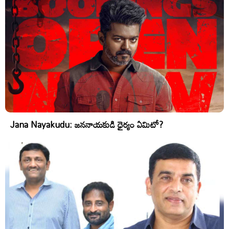
Jana Nayakudu: జననాయకుడి ధైర్యం ఏమిటో?