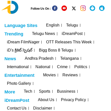
Follow Us On :
English
Telugu
Language Sites
Telugu News
iDreamPost
Trending
iDream FilmNager
OTT Releases This Week
iD's క్రికెట్ స్పెషల్
Bigg Boss 8 Telugu
Andhra Pradesh
Telangana
News
International
National
Crime
Politics
Movies
Reviews
Entertainment
Photo Gallery
Tech
Sports
Bussiness
More
About Us
Privacy Policy
iDreamPost
Contact Us
Disclaimer