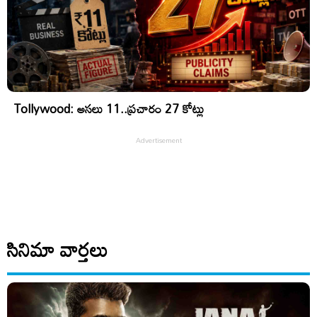
Tollywood: అసలు 11..ప్రచారం 27 కోట్లు
సినిమా వార్తలు