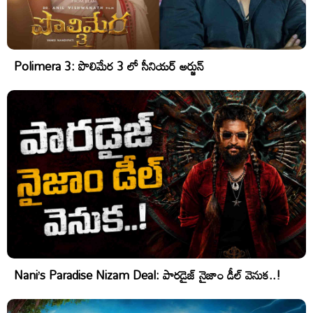
Polimera 3: పొలిమేర 3 లో సీనియర్ అర్జున్
Nani’s Paradise Nizam Deal: పారడైజ్ నైజాం డీల్ వెనుక..!