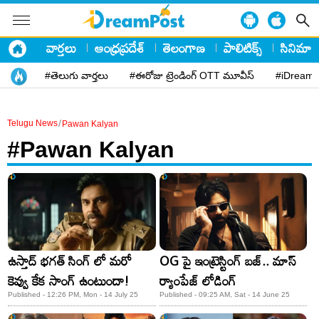
వార్తలు
ఆంధ్రప్రదేశ్
తెలంగాణ
పాలిటిక్స్
సినిమా
#తెలుగు వార్తలు
#ఈరోజు ట్రెండింగ్ OTT మూవీస్
#iDreamP
/
Telugu News
Pawan Kalyan
#Pawan Kalyan
ఉస్తాద్ భగత్ సింగ్ లో మరో
OG పై ఇంట్రెస్టింగ్ బజ్.. మాస్
కెవ్వు కేక సాంగ్ ఉంటుందా!
ర్యాంపేజ్ లోడింగ్
Published - 12:26 PM, Mon - 14 July 25
Published - 09:25 AM, Sat - 14 June 25