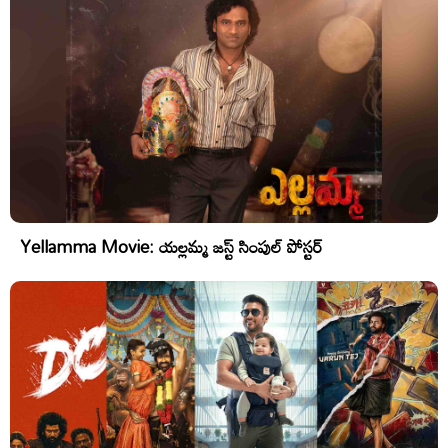
Yellamma Movie: యల్లమ్మ జస్ట్ సింపుల్ పోస్టర్