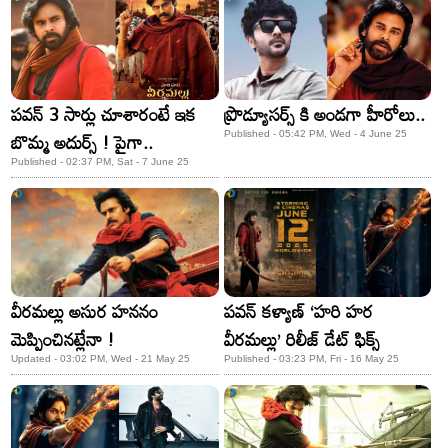
పవన్ 3 సార్లు చూశారంటే ఇక
ప్రొడ్యూసర్స్ కి అండగా హీరోలు..
బొమ్మ అదుర్స్ ! పైగా..
Published - 05:42 PM, Wed - 4 June 25
Published - 02:37 PM, Sat - 7 June 25
వీరమల్లు అసుర హననం
పవన్ కళ్యాణ్ ‘హరి హర
మెప్పించినట్లేనా !
వీరమల్లు’ రిలీజ్ డేట్ ఫిక్స్
Updated - 03:02 PM, Wed - 21 May 25
Published - 03:23 PM, Fri - 16 May 25