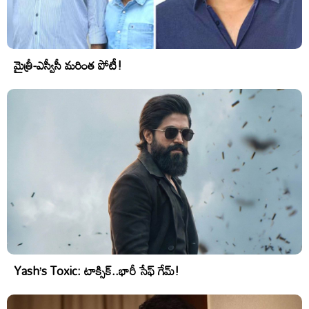
మైత్రీ-ఎస్వీసీ మరింత పోటీ!
Yash’s Toxic: టాక్సిక్..భారీ సేఫ్ గేమ్!