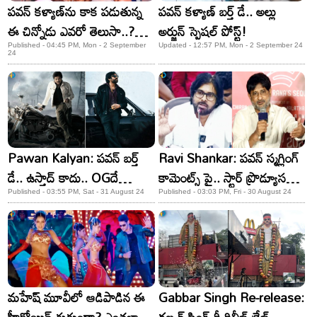
పవన్ కళ్యాణ్‌ను కాక పడుతున్న
పవన్ కళ్యాణ్ బర్త్ డే.. అల్లు
ఈ చిన్నోడు ఎవరో తెలుసా..?
అర్జున్ స్పెషల్ పోస్ట్!
స్టార్ హీరో..!
Published - 04:45 PM, Mon - 2 September
Updated - 12:57 PM, Mon - 2 September 24
24
Pawan Kalyan: పవన్ బర్త్
Ravi Shankar: పవన్ స్మగ్లింగ్
డే.. ఉస్తాద్ కాదు.. OGదే
కామెంట్స్ పై.. స్టార్ ప్రొడ్యూసర్
హడావిడి!
ఇంట్రెస్టింగ్ వ్యాఖ్యలు
Published - 03:55 PM, Sat - 31 August 24
Published - 03:03 PM, Fri - 30 August 24
మహేష్ మూవీలో ఆడిపాడిన ఈ
Gabbar Singh Re-release: