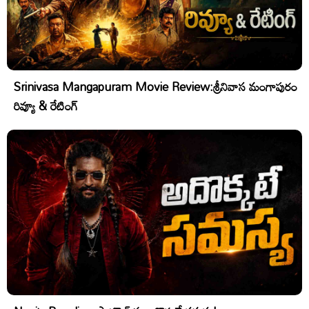
Srinivasa Mangapuram Movie Review:శ్రీనివాస మంగాపురం
రివ్యూ & రేటింగ్