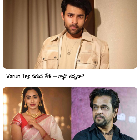
Varun Tej: వరుణ్ తేజ్ – గ్యాప్ తప్పదా?