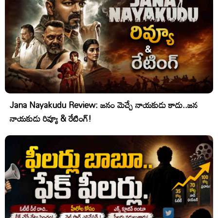
Jana Nayakudu Review: జనం మెచ్చే నాయకుడు కాదు..జన
నాయకుడు రివ్యూ & రేటింగ్!