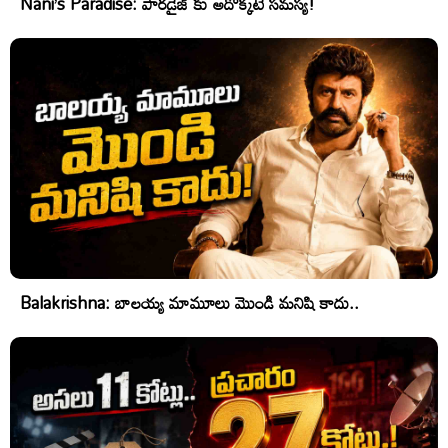
Nani’s Paradise: పారడైజ్ కు అదొక్కటే సమస్య!
Balakrishna: బాలయ్య మామూలు మొండి మనిషి కాదు..