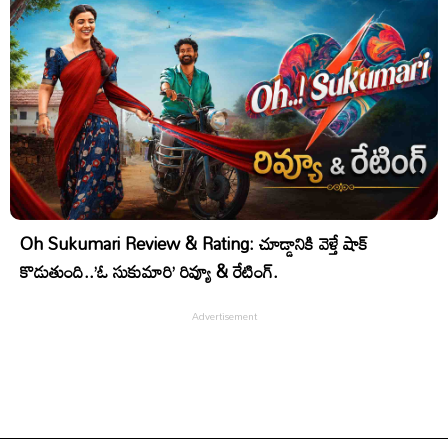
Oh Sukumari Review & Rating: చూడ్డానికి వెళ్తే షాక్
కొడుతుంది..’ఓ సుకుమారి’ రివ్యూ & రేటింగ్.