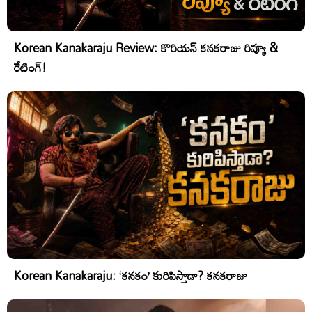
Korean Kanakaraju Review: కొరియన్ కనకరాజు రివ్యూ &
రేటింగ్!
Korean Kanakaraju: ‘కనకం’ కురిపిస్తాడా? కనకరాజు