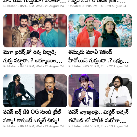
హీరోయిన్ గుర్తుందా? ఎంతలా
గబ్బర్ సింగ్ రీ రిలీజ్ క్రేజ్..
మారిపోయిందంటే?
ప్రసాద్ ఐ మ్యాక్స్ దగ్గర పవన్
Published - 05:42 PM, Wed - 28 August 24
Updated - 01:05 PM, Thu - 29 August 24
భారీ కటౌట్!
మెగా బ్రదర్స్‌తో ఉన్న పిల్లాడ్ని
తమ్ముడు మూవీ సెకండ్
గుర్తు పట్టారా..? అమ్మాయిల
హీరోయిన్ గుర్తుందా..? ఇప్పుడేం
కలల హీరో
చేస్తుందంటే..?
Published - 04:07 PM, Wed - 28 August 24
Published - 05:33 PM, Thu - 22 August 24
పవన్ బర్త్ డేకి OG నుండి ట్రీట్
పవన్ వ్యాఖ్యలపై.. మిస్టర్ బచ్చన్
పక్కా! కాకుంటే ఒక్కటే చిక్కు!
ఈవెంట్ లో హరీశ్ మరోలా
రిప్లయ్!
Published - 06:14 PM, Wed - 21 August 24
Published - 04:56 PM, Tue - 13 August 24