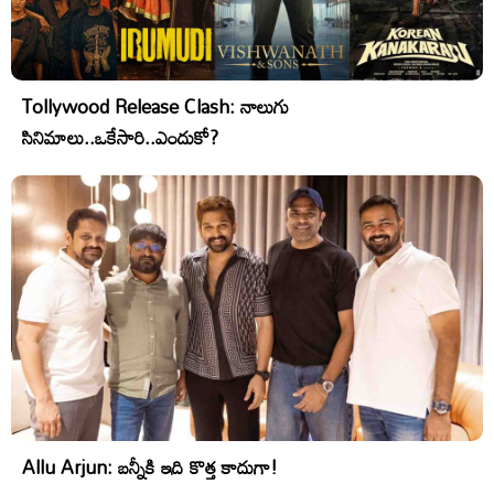
Tollywood Release Clash: నాలుగు
సినిమాలు..ఒకేసారి..ఎందుకో?
Allu Arjun: బన్నీకి ఇది కొత్త కాదుగా!