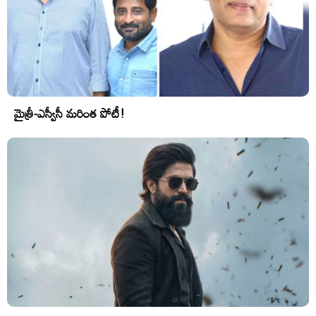
మైత్రీ-ఎస్వీసీ మరింత పోటీ!