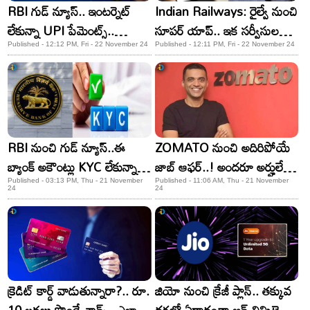
RBI గుడ్ న్యూస్.. ఇంటర్నెట్
Indian Railways: రైల్వే నుంచి
లేకున్నా UPI పేమెంట్స్..
సూపర్ యాప్.. ఇక సర్వీసులన్నీ
అమల్లోకి వచ్చేది ఎప్పుడంటే?
చాలా ఈజీ!
Published - 12:12 PM, Fri - 22 November 24
Published - 12:11 PM, Fri - 22 November 24
RBI నుంచి గుడ్ న్యూస్..ఈ
ZOMATO నుంచి అదిరిపోయే
బ్యాంక్ అకౌంట్లు KYC లేకున్నా
జాబ్ ఆఫర్..! అందరూ అర్హులే..!
పని చేస్తాయి!
జీతం రూ.50 లక్షలు.. కానీ?
Published - 03:13 PM, Thu - 21 November
Published - 11:06 AM, Thu - 21 November
24
24
క్రెడిట్ కార్డ్ వాడుతున్నారా?.. రూ.
జియో నుంచి క్రేజీ ప్లాన్.. తక్కువ