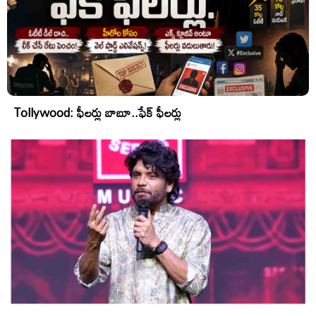
Tollywood: ఫీలర్లు బాబూ..ఫేక్ ఫీలర్లు