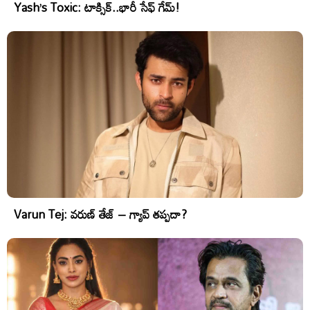
Yash’s Toxic: టాక్సిక్..భారీ సేఫ్ గేమ్!
Varun Tej: వరుణ్ తేజ్ – గ్యాప్ తప్పదా?