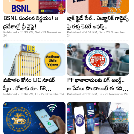
BSNL సంచలన నిర్ణయం! ఆ
బ్లాక్‌ ఫ్రైడే సేల్.. ఎలక్ట్రానిక్ గాడ్జెట్స్
ప్రదేశాల్లో ఫ్రీ వైఫై!
పై కళ్లు చెదిరే ఆఫర్స్..
Published - 05:33 PM, Sat - 23 November
Published - 04:51 PM, Sat - 23 November
24
24
మహిళల కోసం LIC సూపర్
PF ఖాతాదారులకు బిగ్ అలర్ట్..
స్కీం.. రోజుకు రూ. 58
ఆ సేవలు పొందాలంటే ఈ పని
పొదుపుతో రూ.8 లక్షల లాభం
చేయండి
Published - 05:34 PM, Fri - 22 November 24
Published - 01:36 PM, Fri - 22 November 24