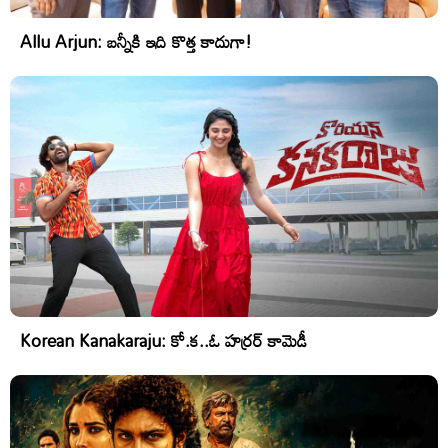
Allu Arjun: బన్నీకి ఇది కొత్త కాదుగా!
Korean Kanakaraju: కో.క..ఓ హర్రర్ కామెడీ