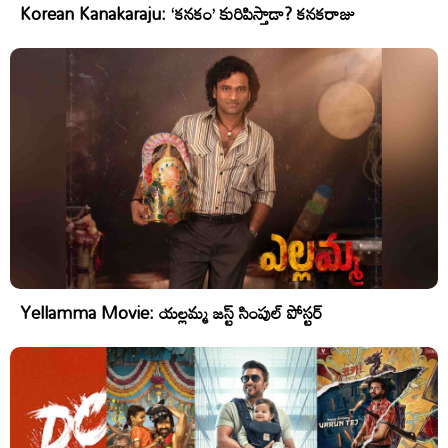
Korean Kanakaraju: ‘కనకం’ కురిపిస్తాడా? కనకరాజు
Yellamma Movie: యల్లమ్మ జస్ట్ సింపుల్ పోస్టర్