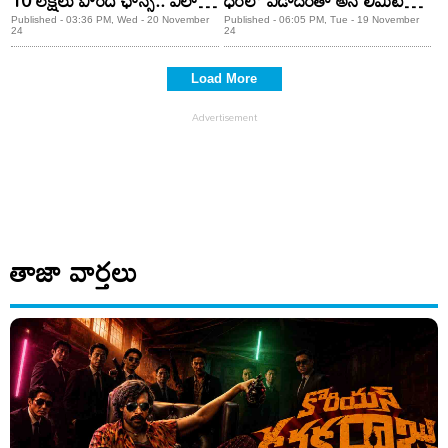
10 లక్షలు పొందే ఛాన్స్.. ఎలా
ధరలో ఏడాదంతా అన్ లిమిటెడ్
అంటే?
5జీ డేటా..
Published - 03:36 PM, Wed - 20 November
Published - 06:05 PM, Tue - 19 November
24
24
Load More
తాజా వార్తలు