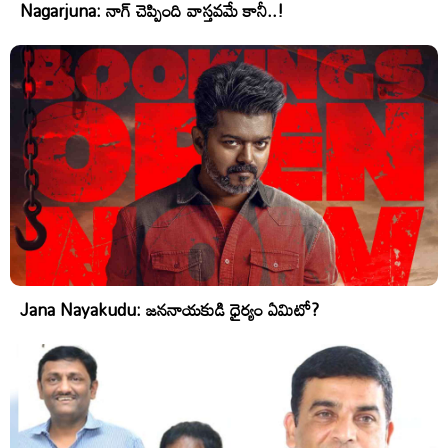
Nagarjuna: నాగ్ చెప్పింది వాస్తవమే కానీ..!
Jana Nayakudu: జననాయకుడి ధైర్యం ఏమిటో?