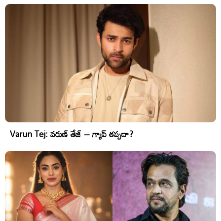
Varun Tej: వరుణ్ తేజ్ – గ్యాప్ తప్పదా?