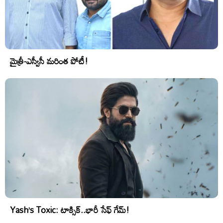
మైత్రీ-ఎస్వీసీ మరింత పోటీ!
Yash’s Toxic: టాక్సిక్..భారీ సేఫ్ గేమ్!