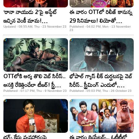
‘రానా నాయుడు 2’పై అప్డేట్
ఈ వారం OTTలో రిలీజ్ కానున్న
ఇచ్చిన వెంకీ మామ!
29 సినిమాలు! లియోతో
ఎమన్నాడంటే?
పాటుగా..
Updated - 08:55 AM, Thu - 23 November 23
Published - 04:02 PM, Mon - 13 November
23
OTTలోకి ఆర్య తొలి వెబ్ సిరీస్..
భోపాల్ గ్యాస్ లీక్ దుర్ఘటనపై వెబ్
ఆసక్తి రేకెత్తించేలా టీజర్! స్ట్రీమింగ్
సిరీస్.. స్ట్రీమింగ్ ఎందులో,
ఎప్పుడంటే?
ఎప్పుడంటే?
Published - 07:17 PM, Thu - 9 November 23
Published - 05:03 PM, Thu - 26 October 23
డ్రగ్స్ కేసు వ్యవహారంపై
ఈ వారం థియేటర్స్.. ఓటీటీలో