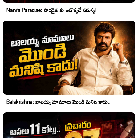
Nani’s Paradise: పారడైజ్ కు అదొక్కటే సమస్య!
Balakrishna: బాలయ్య మామూలు మొండి మనిషి కాదు..