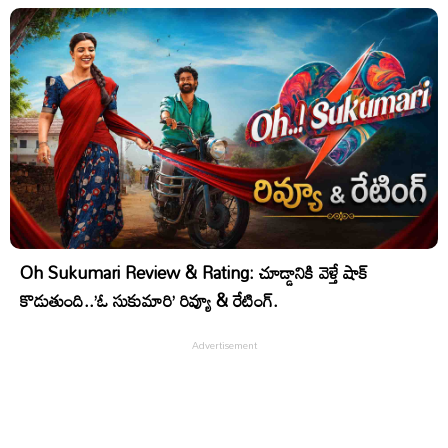
Oh Sukumari Review & Rating: చూడ్డానికి వెళ్తే షాక్
కొడుతుంది..’ఓ సుకుమారి’ రివ్యూ & రేటింగ్.