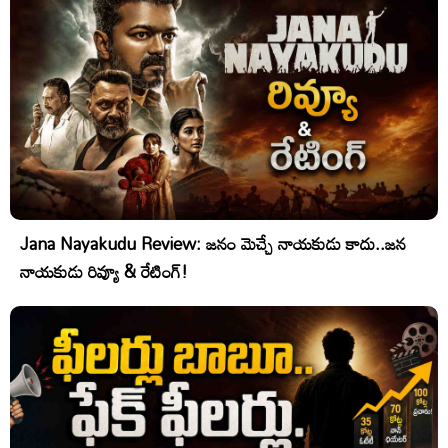
Jana Nayakudu Review: జనం మెచ్చే నాయకుడు కాదు..జన
నాయకుడు రివ్యూ & రేటింగ్!