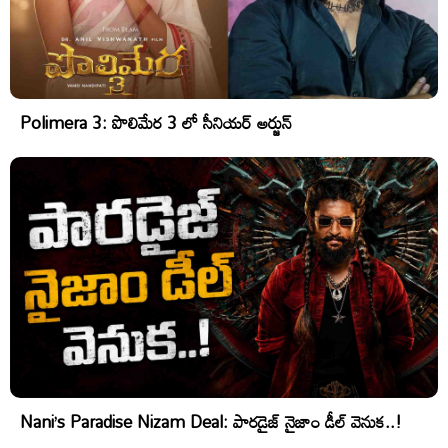
Polimera 3: పొలిమేర 3 లో సీనియర్ అర్జున్
Nani’s Paradise Nizam Deal: పారడైజ్ నైజాం డీల్ వెనుక..!