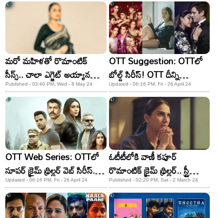
మరో మహిళతో రొమాంటిక్
OTT Suggestion: OTTలో
సీన్స్.. చాలా ఎగ్జైట్ అయ్యానన్న
బోల్డ్ సిరీస్! OTT దీన్ని
స్టార్ హీరోయిన్!
చూసేప్పుడు ఇంట్లో ఎవరూ
Published - 03:40 PM, Wed - 8 May 24
Updated - 06:16 PM, Fri - 26 April 24
లేకుండా చూసుకోండి!
OTT Web Series: OTTలో
ఓటీటీలోకి వాణీ కపూర్‌
సూపర్ క్రైమ్ థ్రిల్లర్ వెబ్ సిరీస్..
రొమాంటిక్‌ క్రైమ్‌ థ్రిల్లర్‌.. స్ట్రీమింగ్‌
క్షణ క్షణం వెన్నులో వణుకు పక్కా!
ఎక్కడంటే?
Updated - 06:16 PM, Fri - 26 April 24
Published - 02:20 PM, Sat - 2 March 24