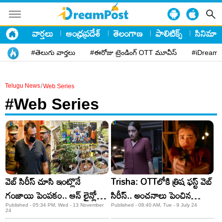
వార్తలు
ఆంధ్రప్రదేశ్
తెలంగాణ
పాలిటిక్స్
సినిమా
#తెలుగు వార్తలు
#ఈరోజు ట్రెండింగ్ OTT మూవీస్
#iDreamP
/
Telugu News
Web Series
#Web Series
వెబ్ సిరీస్ చూసి ఇంట్లొనే
Trisha: OTTలోకి త్రిష ఫస్ట్‌ వెబ్‌
గంజాయి పెంపకం.. ఆన్ లైన్లో
సిరీస్‌.. అంచనాలు పెంచిన
అమ్మి లక్షలు సంపాదన..
టీజర్‌.. స్ట్రీమింగ్‌ ఎప్పుడంటే
Published - 05:34 PM, Wed - 13 November
Published - 08:40 AM, Tue - 9 July 24
24