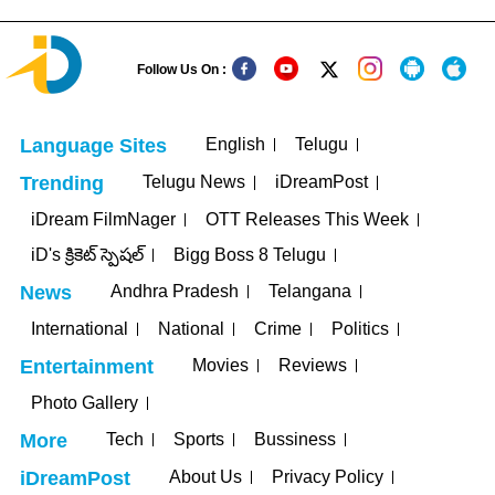
Follow Us On :
English
Telugu
Language Sites
Telugu News
iDreamPost
Trending
iDream FilmNager
OTT Releases This Week
iD's క్రికెట్ స్పెషల్
Bigg Boss 8 Telugu
Andhra Pradesh
Telangana
News
International
National
Crime
Politics
Movies
Reviews
Entertainment
Photo Gallery
Tech
Sports
Bussiness
More
About Us
Privacy Policy
iDreamPost