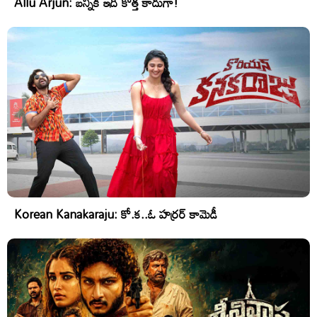
Allu Arjun: బన్నీకి ఇది కొత్త కాదుగా!
Korean Kanakaraju: కో.క..ఓ హర్రర్ కామెడీ