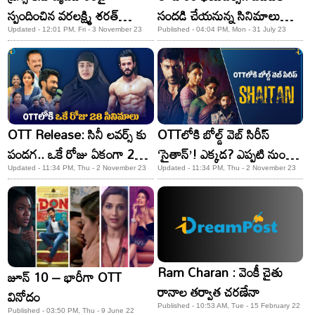
స్పందించిన వరలక్ష్మి శరత్​
సందడి చేయనున్న సినిమాలు
కుమార్!
ఇవే..!
Updated - 12:01 PM, Fri - 3 November 23
Published - 04:04 PM, Mon - 31 July 23
OTT Release: సినీ లవర్స్ కు
OTTలోకి బోల్డ్ వెబ్ సిరీస్
పండగ.. ఒకే రోజు ఏకంగా 28
‘సైతాన్’! ఎక్కడ? ఎప్పటి నుంచి
సినిమాలు
చూడొచ్చంటే?
Updated - 11:34 PM, Thu - 2 November 23
Updated - 11:34 PM, Thu - 2 November 23
Ram Charan : వెంకీ చైతు
జూన్ 10 – భారీగా OTT
రానాల తర్వాత చరణేనా
వినోదం
Published - 10:53 AM, Tue - 15 February 22
Published - 03:50 PM, Thu - 9 June 22