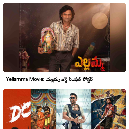
Yellamma Movie: యల్లమ్మ జస్ట్ సింపుల్ పోస్టర్