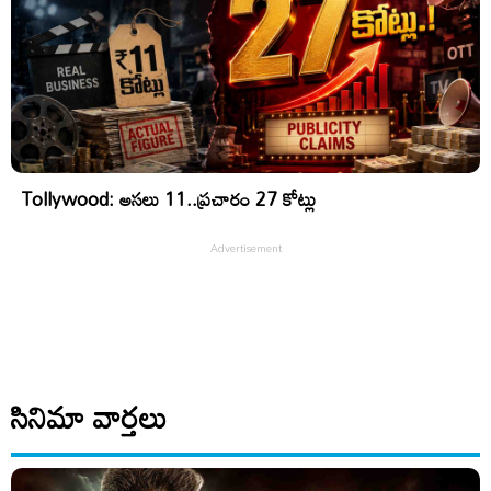
Tollywood: అసలు 11..ప్రచారం 27 కోట్లు
సినిమా వార్తలు