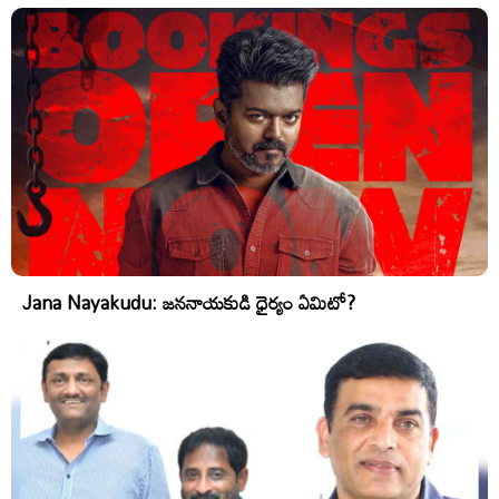
Jana Nayakudu: జననాయకుడి ధైర్యం ఏమిటో?