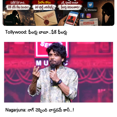
Tollywood: ఫీలర్లు బాబూ..ఫేక్ ఫీలర్లు
Nagarjuna: నాగ్ చెప్పింది వాస్తవమే కానీ..!