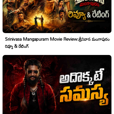
Srinivasa Mangapuram Movie Review:శ్రీనివాస మంగాపురం
రివ్యూ & రేటింగ్