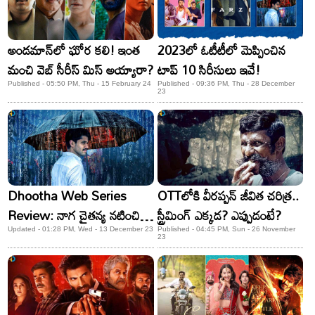
అండమాన్‌లో ఘోర కలి! ఇంత
2023లో ఓటీటీలో మెప్పించిన
మంచి వెబ్ సీరీస్ మిస్ అయ్యారా?
టాప్ 10 సిరీసులు ఇవే!
Published - 05:50 PM, Thu - 15 February 24
Published - 09:36 PM, Thu - 28 December
23
Dhootha Web Series
OTTలోకి వీరప్పన్ జీవిత చరిత్ర..
Review: నాగ చైతన్య నటించిన
స్ట్రీమింగ్ ఎక్కడ? ఎప్పుడంటే?
తొలి వెబ్ సిరీస్ ‘దూత’.. ఎలా
Updated - 01:28 PM, Wed - 13 December 23
Published - 04:45 PM, Sun - 26 November
23
ఉందంటే?