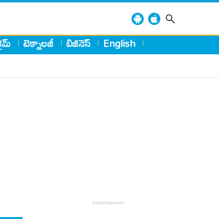
్రైమ్
టెక్నాలజీ
బిజినెస్
English