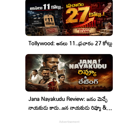
Tollywood: అసలు 11..ప్రచారం 27 కోట్లు
Jana Nayakudu Review: జనం మెచ్చే
నాయకుడు కాదు..జన నాయకుడు రివ్యూ &
రేటింగ్!