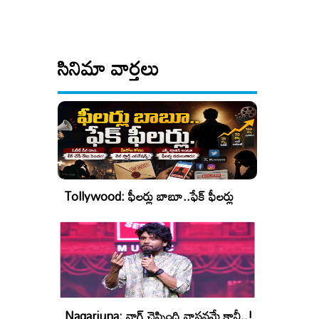
సినిమా వార్తలు
Tollywood: ఫీలర్లు బాబూ..ఫేక్ ఫీలర్లు
Nagarjuna: నాగ్ చెప్పింది వాస్తవమే కానీ..!