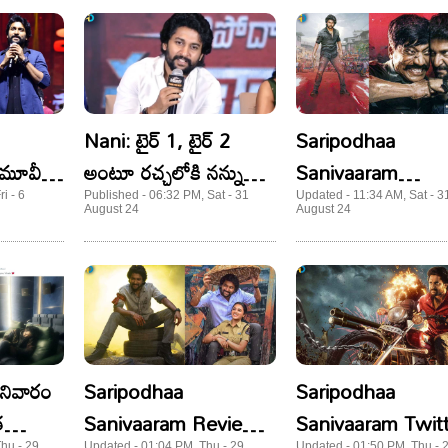
Nani: టైర్ 1, టైర్ 2
Saripodhaa
్ మూవీ!
అంటూ రచ్చలోకి నన్ను
Sanivaaram
సిన
లాగొద్దు: నాని
Collections: ‘సరిప
i - 6
Published - 06:32 PM, Sat - 31
Updated - 11:34 AM, Sat - 3
August 24
August 24
శనివారం’ డే 2 కలెక్షన్
నాని హోల్డ్ చేశాడా?
శనివారం
Saripodhaa
Saripodhaa
త
Sanivaaram Review:
Sanivaaram Twit
Thu - 29
Updated - 01:04 PM, Thu - 29
Updated - 01:50 PM, Thu - 