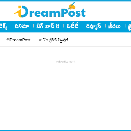
ిక్స్
సినిమా
బిగ్ బాస్ 8
ఓటీటీ
రివ్యూస్
క్రీడలు
క
#iDreamPost
#iD's క్రికెట్ స్పెషల్