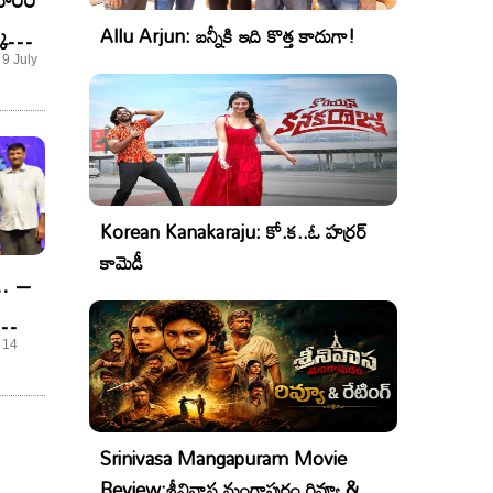
ి
Allu Arjun: బన్నీకి ఇది కొత్త కాదుగా!
 9 July
Korean Kanakaraju: కో.క..ఓ హర్రర్
కామెడీ
.. –
 14
Srinivasa Mangapuram Movie
Review:శ్రీనివాస మంగాపురం రివ్యూ &