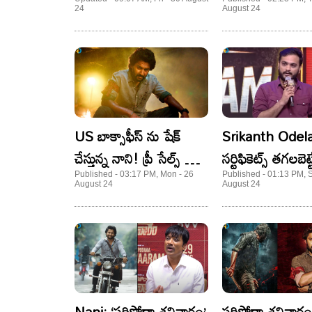
శనివారం డే 1 కలెక్షన్స్‌..
కష్టపడ్డాడో.. ఒక్క 
24
August 24
నాని మాస్‌ కుమ్ముడు ఇది..
చెప్పేసిన నాని!
తొలి రోజే అన్ని కోట్లు
US బాక్సాఫీస్ ను షేక్
Srikanth Odela
చేస్తున్న నాని! ప్రీ సేల్స్ లో
సర్టిఫికెట్స్ తగలబెట్
తగ్గేదే లే..
ఎందుకంటే?: డైరెక్ట
Published - 03:17 PM, Mon - 26
Published - 01:13 PM, 
August 24
August 24
శ్రీకాంత్ ఓదెల
Nani: ‘సరిపోదా శనివారం’
సరిపోదా శనివార