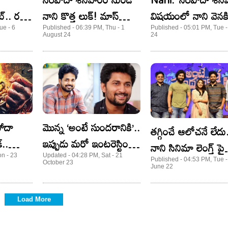
ట్.. రన్
నాని కొత్త లుక్! మాస్
విషయంలో నాని వెనక్క
కాదు.. ఊరమాస్!
తగ్గాడా?
ue - 6
Published - 06:39 PM, Thu - 1
Published - 05:01 PM, Tue -
August 24
24
పోదా
మొన్న ‘అంటే సుందరానికి’..
తగ్గించే ఆలోచనే లేదు
్..
ఇప్పుడు మరో ఇంటరెస్టింగ్
నాని సినిమా లెంగ్త్ పై
ిన క్రేజీ
టైటిల్!
n - 23
Updated - 04:28 PM, Sat - 21
దర్శకుడి కామెంట్
Published - 04:53 PM, Tue -
October 23
June 22
Load More