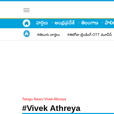
వార్తలు
ఆంధ్రప్రదేశ్
తెలంగాణ
పాలిట
#తెలుగు వార్తలు
#ఈరోజు ట్రెండింగ్ OTT మూవీస్
Telugu News
/
Vivek Athreya
#Vivek Athreya