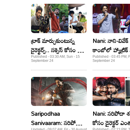
ట్రాక్ మార్చుకుంటున్న
Nani: నాని-వివేక్
డైరెక్టర్స్.. సక్సెస్ కోసం కొత్త
కాంబోలో హ్యాట్రిక
దారిలోకి!
జోనర్ కూడా చెప్పే
Published - 03:30 AM, Sun - 15
Published - 03:45 PM, Fr
September 24
September 24
న్యాచురల్ స్టార్..
Saripodhaa
Nani: సరిపోదా 
Sanivaaram: సరిపోదా
కోసం డైరెక్టర్ ఎం
Updated - 09:07 AM, Fri - 30 August
Published - 02:23 PM, 