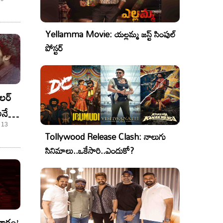
యూ!
ాని
Yellamma Movie: యల్లమ్మ జస్ట్ సింపుల్
పోస్టర్
ైలర్
అనే
ేమో?
 13
Tollywood Release Clash: నాలుగు
సినిమాలు..ఒకేసారి..ఎందుకో?
వారం’