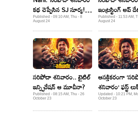
కథ చెప్పేసిన SJ సూర్య!
ఇంట్రస్టింగ్ అప్ డే
షాక్ లో ఫ్యాన్స్..
టైం లాక్..!
Published - 09:10 AM, Thu - 8
Published - 11:53 AM, T
August 24
August 24
సరిపోదా శనివారం.. టైటిల్
ఆసక్తికరంగా ‘సరి
ఇన్స్పిరేషన్ ఆ మూవీనా?
శనివారం’ ఫస్ట్ లుక
ఈసారి జానర్ మార్చ
Published - 08:15 AM, Thu - 26
Updated - 10:21 PM, Mo
October 23
October 23
కాంబో!