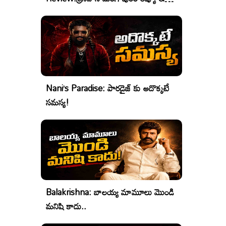
రేటింగ్
Nani’s Paradise: పారడైజ్ కు అదొక్కటే
సమస్య!
Balakrishna: బాలయ్య మామూలు మొండి
మనిషి కాదు..