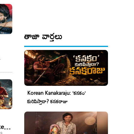
తాజా వార్తలు
ోదా
1
లు!
Korean Kanakaraju: ‘కనకం’
కురిపిస్తాడా? కనకరాజు
ter
29