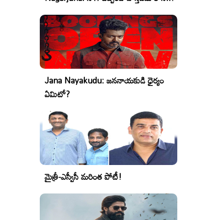
Jana Nayakudu: జననాయకుడి ధైర్యం
ఏమిటో?
మైత్రీ-ఎస్వీసీ మరింత పోటీ!