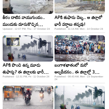
తీరం దాటిన వాయుగుండం..
APకి తుఫాను దెబ్బ.. ఆ జిల్లాలో
ముందుకు దూసుకొచ్చిన
భారీ వర్షాలు తప్పవు!
సముద్రం!
Updated - 12:07 PM, Thu - 17 October 24
Published - 11:14 AM, Mon - 14 October 24
APకి పొంచి ఉన్న మూడు
బంగాళఖాతంలో మరో
తుఫాన్లు? ఈ జిల్లాలకు భారీ
అల్పపీడనం.. ఈ జిల్లాల్లో 3
వర్షాలు!
రోజుల పాటు భారీ వర్షాలు
Published - 12:31 PM, Fri - 11 October 24
Published - 08:43 AM, Mon - 23 September
24