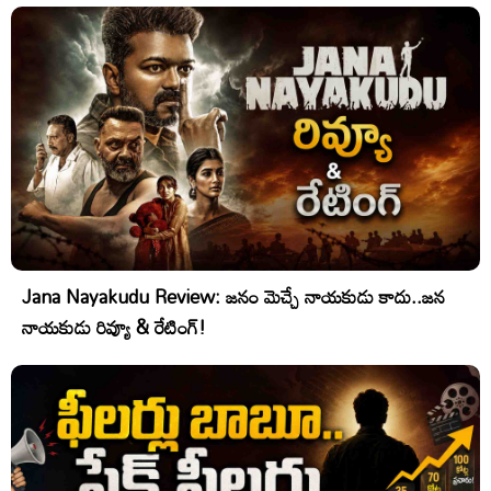
Jana Nayakudu Review: జనం మెచ్చే నాయకుడు కాదు..జన
నాయకుడు రివ్యూ & రేటింగ్!