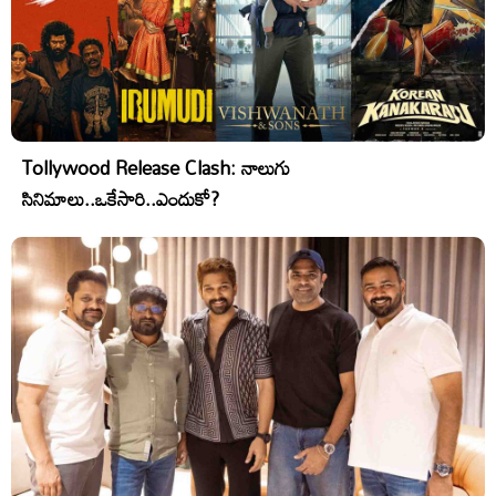
Tollywood Release Clash: నాలుగు
సినిమాలు..ఒకేసారి..ఎందుకో?