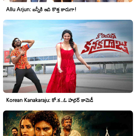
Allu Arjun: బన్నీకి ఇది కొత్త కాదుగా!
Korean Kanakaraju: కో.క..ఓ హర్రర్ కామెడీ