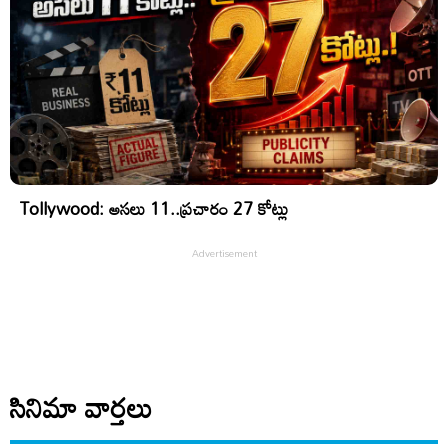
Tollywood: అసలు 11..ప్రచారం 27 కోట్లు
సినిమా వార్తలు