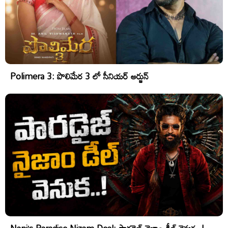
Polimera 3: పొలిమేర 3 లో సీనియర్ అర్జున్