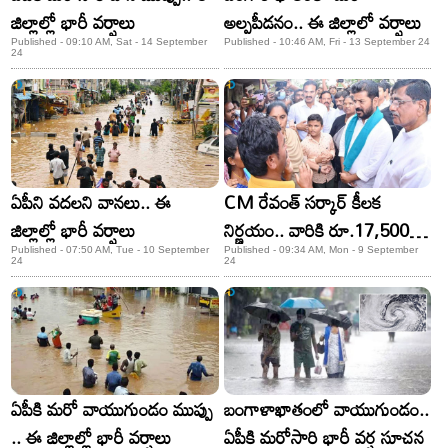
జిల్లాల్లో భారీ వర్షాలు
అల్పపీడనం.. ఈ జిల్లాలో వర్షాలు
Published - 09:10 AM, Sat - 14 September
Published - 10:46 AM, Fri - 13 September 24
24
ఏపీని వదలని వానలు.. ఈ
CM రేవంత్ సర్కార్ కీలక
జిల్లాల్లో భారీ వర్షాలు
నిర్ణయం.. వారికి రూ.17,500
సాయం
Published - 07:50 AM, Tue - 10 September
Published - 09:34 AM, Mon - 9 September
24
24
ఏపీకి మరో వాయుగుండం ముప్పు
బంగాళాఖాతంలో వాయుగుండం..
.. ఈ జిల్లాల్లో భారీ వర్షాలు
ఏపీకి మరోసారి భారీ వర్ష సూచన