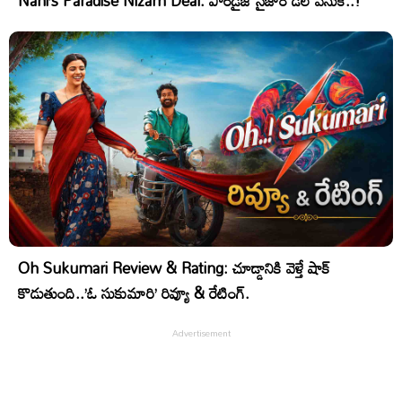
Nani’s Paradise Nizam Deal: పారడైజ్ నైజాం డీల్ వెనుక..!
Oh Sukumari Review & Rating: చూడ్డానికి వెళ్తే షాక్
కొడుతుంది..’ఓ సుకుమారి’ రివ్యూ & రేటింగ్.