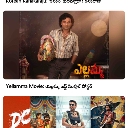
Korean Kanakaraju: ‘కనకం’ కురిపిస్తాడా? కనకరాజు
Yellamma Movie: యల్లమ్మ జస్ట్ సింపుల్ పోస్టర్