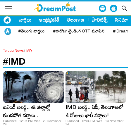
వార్తలు
ఆంధ్రప్రదేశ్
తెలంగాణ
పాలిటిక్స్
సినిమా
#తెలుగు వార్తలు
#ఈరోజు ట్రెండింగ్ OTT మూవీస్
#iDreamP
/
Telugu News
IMD
#IMD
ఐఎండీ అలర్ట్.. ఈ జిల్లాల్లో
IMD అలర్ట్.. ఏపీ, తెలంగాణలో
కుండపోత వర్షాలు..
4 రోజులు భారీ వర్షాలు!
Published - 12:06 PM, Wed - 20 November
Published - 12:04 PM, Wed - 13 November
24
24