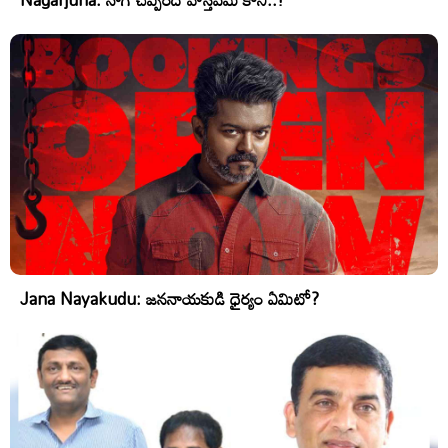
Jana Nayakudu: జననాయకుడి ధైర్యం ఏమిటో?