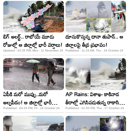
బిగ్ అలర్ట్.. రాబోయే మూడు
దూసుకొస్తున్న దానా తుపాన్‌.. ఆ
రోజుల్లో ఆ జిల్లాల్లో భారీ వర్షాలు!
జిల్లాలపై తీవ్ర ప్రభావం!
Updated - 02:35 PM, Mon - 11 November 24
Published - 11:33 AM, Thu - 24 October 24
ఏపీకి మరో ముప్పు..మరో
AP Rains: విశాఖ- కాకినాడ
అల్పపీడం! ఆ జిల్లాల్లో భారీ
తీరాల్లో ఎగిసిపడుతున్న రాకాసి
వర్షాలు
అలలు..
Published - 04:18 PM, Fri - 18 October 24
Published - 01:50 PM, Thu - 17 October 24