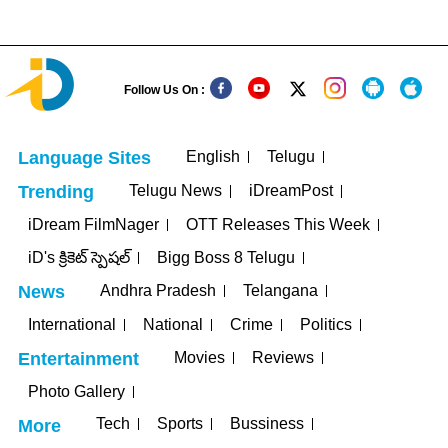
Follow Us On :
English
Telugu
Language Sites
Telugu News
iDreamPost
Trending
iDream FilmNager
OTT Releases This Week
iD's క్రికెట్ స్పెషల్
Bigg Boss 8 Telugu
Andhra Pradesh
Telangana
News
International
National
Crime
Politics
Movies
Reviews
Entertainment
Photo Gallery
Tech
Sports
Bussiness
More