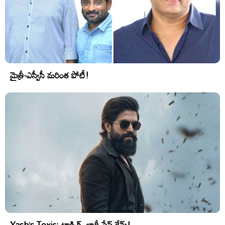
మైత్రీ-ఎస్వీసీ మరింత పోటీ!
Yash’s Toxic: టాక్సిక్..భారీ సేఫ్ గేమ్!