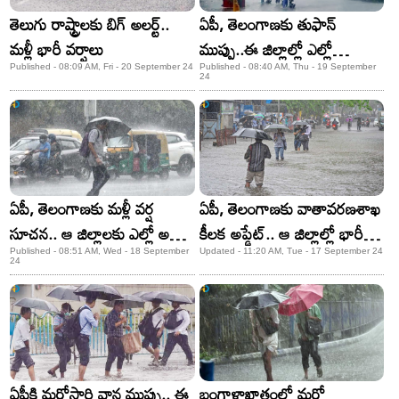
తెలుగు రాష్ట్రాలకు బిగ్ అలర్ట్..
ఏపీ, తెలంగాణకు తుఫాన్
మళ్లీ భారీ వర్షాలు
ముప్పు..ఈ జిల్లాల్లో ఎల్లో
హెచ్చరికలు జారీ
Published - 08:09 AM, Fri - 20 September 24
Published - 08:40 AM, Thu - 19 September
24
ఏపీ, తెలంగాణకు మళ్లీ వర్ష
ఏపీ, తెలంగాణకు వాతావరణశాఖ
సూచన.. ఆ జిల్లాలకు ఎల్లో అలర్ట్
కీలక అప్డేట్.. ఆ జిల్లాల్లో భారీ
జారీ!
వర్షాలు!
Published - 08:51 AM, Wed - 18 September
Updated - 11:20 AM, Tue - 17 September 24
24
ఏపీకి మరోసారి వాన ముప్పు.. ఈ
బంగాళాఖాతంలో మరో