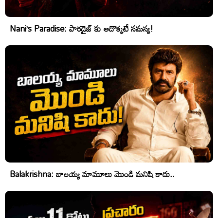
Nani’s Paradise: పారడైజ్ కు అదొక్కటే సమస్య!
Balakrishna: బాలయ్య మామూలు మొండి మనిషి కాదు..