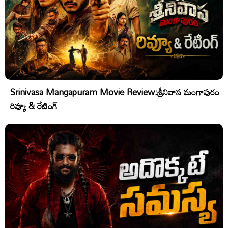
Srinivasa Mangapuram Movie Review:శ్రీనివాస మంగాపురం
రివ్యూ & రేటింగ్