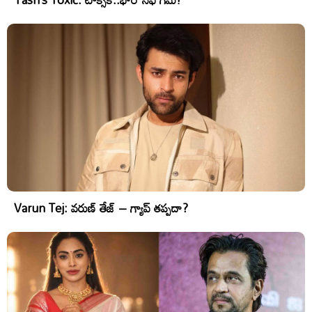
Varun Tej: వరుణ్ తేజ్ – గ్యాప్ తప్పదా?