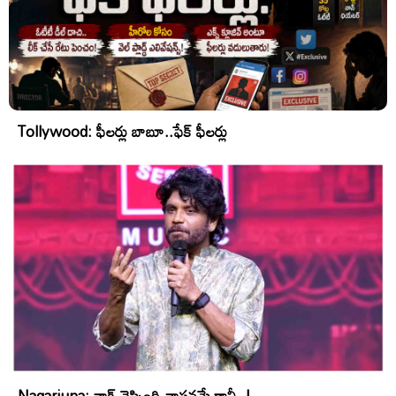
Tollywood: ఫీలర్లు బాబూ..ఫేక్ ఫీలర్లు
Nagarjuna: నాగ్ చెప్పింది వాస్తవమే కానీ..!