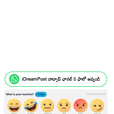
iDreamPost వాట్సాప్ ఛానల్ ని ఫాలో అవ్వండి