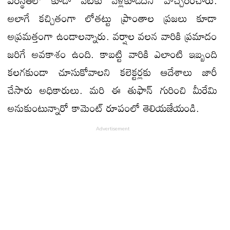
అలాగే కచ్చితంగా లోతట్టు ప్రాంతాల ప్రజలు కూడా
అప్రమత్తంగా ఉండాలన్నారు. వర్షాల వలన వారికి ప్రమాదం
జరిగే అవకాశం ఉంది. కాబట్టి వారికి ఎలాంటి ఇబ్బంది
కలగకుండా చూసుకోవాలని కలెక్టర్లకు ఆదేశాలు జారీ
చేసారు అధికారులు. మరి ఈ తుఫాన్ గురించి మీరేమి
అనుకుంటున్నారో కామెంట్ రూపంలో తెలియజేయండి.