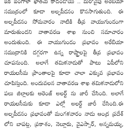
ఇక బంగాళా ఖాతమే కాదండోయ్ .. మరోవైపు అరేబియా
సముద్రంలో కూడా అల్పపీడనం కొనసాగుతుంది. ఈ
అల్పపీడనం సోమవారం నాటికి తీవ్ర వాయుగుండంగా
మారుతుందని వాతావరణ శాఖ నుంచి సమాచారం
అందుతుంది. ఈ వాయుగుండం ప్రభావం అరేబియా
సముద్రానికి దగ్గరగా ఉన్న రాష్ట్రాలపై తీవ్ర ప్రభావం
చూపనుంది. అలాగే తమిళనాడుతో పాటు ఏపీలోని
రాయలసీమ ప్రాంతాలపై కూడా చాలా ఎక్కువ ప్రభావం
చూపిస్తుంది. అందువలన వాతావరణ శాఖ తమిళనాడులోని
పలు జిల్లాలకు ఆరెంజ్ అలర్ట్ ను జారీ చేసింది. అలాగే
రాయలసీమకు కూడా ఎల్లో అలర్ట్ జారీ చేసింది.ఈ
అల్పపీడనం ప్రభావంతో మంగళవారం నాడు ఆంద్ర ప్రదేశ్
లోని బాపట్ల, ప్రకాశం, నెల్లూరు, వైఎస్సార్, అన్నమయ్య,