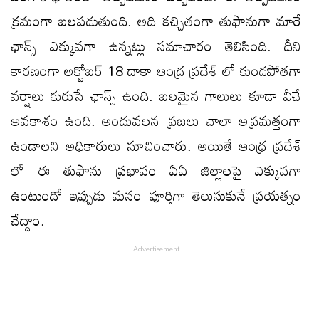
క్రమంగా బలపడుతుంది. అది కచ్చితంగా తుఫానుగా మారే
ఛాన్స్ ఎక్కువగా ఉన్నట్లు సమాచారం తెలిసింది. దీని
కారణంగా అక్టోబర్ 18 దాకా ఆంద్ర ప్రదేశ్ లో కుండపోతగా
వర్షాలు కురుసే ఛాన్స్ ఉంది. బలమైన గాలులు కూడా వీచే
అవకాశం ఉంది. అందువలన ప్రజలు చాలా అప్రమత్తంగా
ఉండాలని అధికారులు సూచించారు. అయితే ఆంధ్ర ప్రదేశ్
లో ఈ తుఫాను ప్రభావం ఏఏ జిల్లాలపై ఎక్కువగా
ఉంటుందో ఇప్పుడు మనం పూర్తిగా తెలుసుకునే ప్రయత్నం
చేద్దాం.