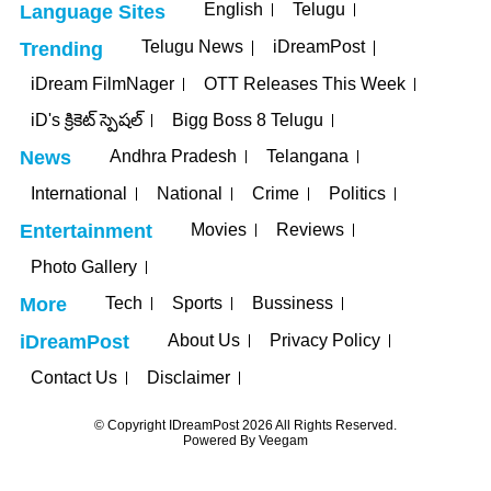
English
Telugu
Language Sites
Telugu News
iDreamPost
Trending
iDream FilmNager
OTT Releases This Week
iD's క్రికెట్ స్పెషల్
Bigg Boss 8 Telugu
Andhra Pradesh
Telangana
News
International
National
Crime
Politics
Movies
Reviews
Entertainment
Photo Gallery
Tech
Sports
Bussiness
More
About Us
Privacy Policy
iDreamPost
Contact Us
Disclaimer
© Copyright IDreamPost 2026 All Rights Reserved.
Powered By
Veegam
anbet
jojobet
grandpashabet
betpark
casibom
iptv satın al
jojobet
ca