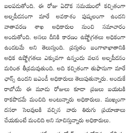
బలపడుతోంది. ఈ రోజు ఏదొక సమయంలో కచ్చితంగా
అల్పపీడనంగా మారే అవకాశం పుష్కలంగా ఉందని
వాతావరణ శాఖ అధికారుల నుంచి సమాచారం
అందుతోంది. అసలు దీనికి కారణం ఉష్ణోగ్రతలు అధికంగా
ఉండటమే అని తెలుస్తుంది. ప్రస్తుతం బంగాళాఖాతానికి
అధిక ఉష్ణోగ్రతలు ఎక్కువగా ఉన్నందు వలన అల్పపీడనం
మరింత తీవ్రమవుతుంది. అది కచ్చితంగా తుఫానుగా మారే
ఛాన్స్ ఉందని ఐఎండీ అధికారులు తెలుపుతున్నారు. అందుకే
రాబోయే ఈ మూడు రోజులు కూడా ప్రజలు బయటకి
రాకపొడమే మంచిది అంటున్నారు అధికారులు. ముఖ్యంగా
దసరా సెలవులకి వచ్చిన వారు తిరుగు ప్రయాణాలు
చేయకుంటే మంచిది అని సూచిస్తున్నారు అధికారులు.