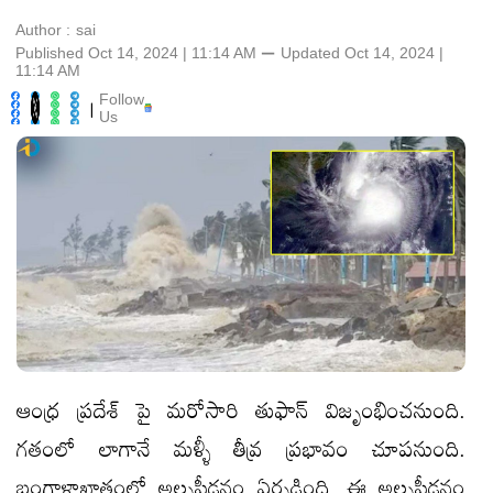
Author :
sai
Published Oct 14, 2024 | 11:14 AM
⚊
Updated
Oct 14, 2024 |
11:14 AM
Follow
|
Us
ఆంధ్ర ప్రదేశ్ పై మరోసారి తుఫాన్ విజృంభించనుంది.
గతంలో లాగానే మళ్ళీ తీవ్ర ప్రభావం చూపనుంది.
బంగాళాఖాతంలో అల్పపీడనం ఏర్పడింది. ఈ అల్పపీడనం