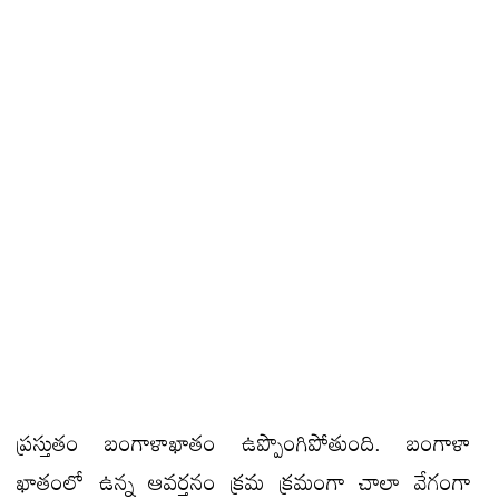
ప్రస్తుతం బంగాళాఖాతం ఉప్పొంగిపోతుంది. బంగాళా
ఖాతంలో ఉన్న ఆవర్తనం క్రమ క్రమంగా చాలా వేగంగా