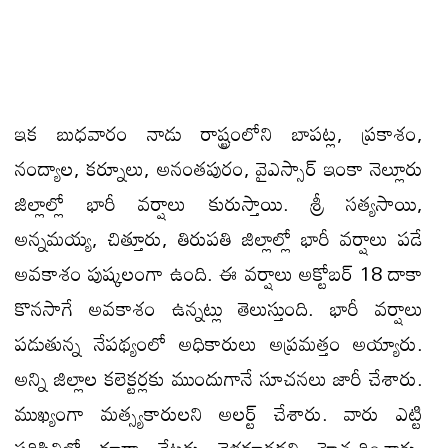
ఇక బుధవారం నాడు రాష్ట్రంలోని బాపట్ల, ప్రకాశం,
నంద్యాల, కర్నూలు, అనంతపురం, వైఎస్సార్ ఇంకా నెల్లూరు
జిల్లాల్లో భారీ వర్షాలు కురుస్తాయి. శ్రీ సత్యసాయి,
అన్నమయ్య, చిత్తూరు, తిరుపతి జిల్లాల్లో భారీ వర్షాలు పడే
అవకాశం పుష్కలంగా ఉంది. ఈ వర్షాలు అక్టోబర్ 18 దాకా
కొనసాగే అవకాశం ఉన్నట్లు తెలుస్తుంది. భారీ వర్షాలు
పడుతున్న నేపథ్యంలో అధికారులు అప్రమత్తం అయ్యారు.
అన్ని జిల్లాల కలెక్టర్లకు ముందుగానే సూచనలు జారీ చేశారు.
ముఖ్యంగా మత్స్యకారులని అలర్ట్ చేశారు. వారు ఎట్టి
పరిస్థితిలో కూడా వేటకు వెళ్లకూడదని హెచ్చరించారు.