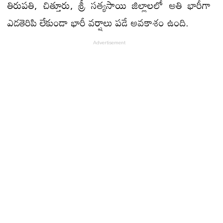
తిరుపతి, చిత్తూరు, శ్రీ సత్యసాయి జిల్లాలలో అతి భారీగా
ఎడతెరిపి లేకుండా భారీ వర్షాలు పడే అవకాశం ఉంది.