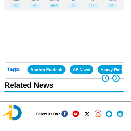
Tags:
Andhra Pradesh
AP News
Heavy Rains
Related News
Follow Us On :