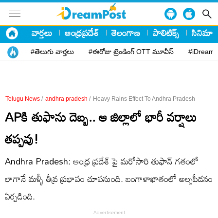
వార్తలు
ఆంధ్రప్రదేశ్
తెలంగాణ
పాలిటిక్స్
సినిమా
#తెలుగు వార్తలు
#ఈరోజు ట్రెండింగ్ OTT మూవీస్
#iDreamP
Telugu News
/
andhra pradesh
/
Heavy Rains Effect To Andhra Pradesh
APకి తుఫాను దెబ్బ.. ఆ జిల్లాలో భారీ వర్షాలు
తప్పవు!
Andhra Pradesh: ఆంధ్ర ప్రదేశ్ పై మరోసారి తుఫాన్ గతంలో
లాగానే మళ్ళీ తీవ్ర ప్రభావం చూపనుంది. బంగాళాఖాతంలో అల్పపీడనం
ఏర్పడింది.