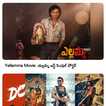
Yellamma Movie: యల్లమ్మ జస్ట్ సింపుల్ పోస్టర్