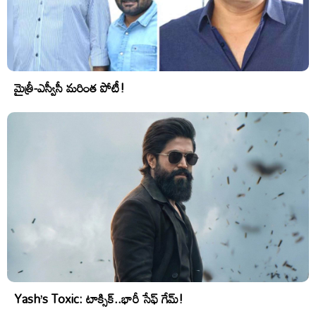
మైత్రీ-ఎస్వీసీ మరింత పోటీ!
Yash’s Toxic: టాక్సిక్..భారీ సేఫ్ గేమ్!