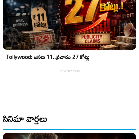
Tollywood: అసలు 11..ప్రచారం 27 కోట్లు
సినిమా వార్తలు