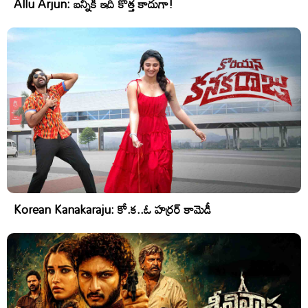
Allu Arjun: బన్నీకి ఇది కొత్త కాదుగా!
Korean Kanakaraju: కో.క..ఓ హర్రర్ కామెడీ