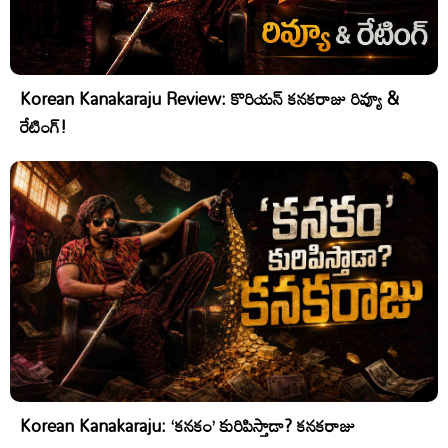
Korean Kanakaraju Review: కొరియన్ కనకరాజు రివ్యూ &
రేటింగ్!
Korean Kanakaraju: ‘కనకం’ కురిపిస్తాడా? కనకరాజు