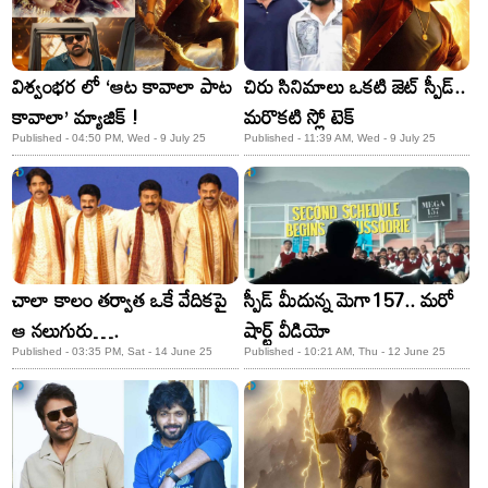
విశ్వంభర లో ‘ఆట కావాలా పాట
చిరు సినిమాలు ఒకటి జెట్ స్పీడ్..
కావాలా’ మ్యాజిక్ !
మరొకటి స్లో టెక్
Published - 04:50 PM, Wed - 9 July 25
Published - 11:39 AM, Wed - 9 July 25
చాలా కాలం తర్వాత ఒకే వేదికపై
స్పీడ్ మీదున్న మెగా157.. మరో
ఆ నలుగురు….
షార్ట్ వీడియో
Published - 03:35 PM, Sat - 14 June 25
Published - 10:21 AM, Thu - 12 June 25