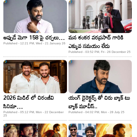
అప్పుడే మెగా 158 పై చర్చలు…
మన శంకర వరప్రసాద్ గారికి
ఎక్కువ సమయం లేదు
Published - 12:21 PM, Wed - 21 January 26
Published - 03:52 PM, Fri - 26 December 25
2026 మిడిల్ లో చిరంజీవి
యంగ్ డైరెక్టర్స్ తో చిరు బ్యాక్ టు
సినిమా…
బ్యాక్ మూవీస్..
Published - 05:12 PM, Mon - 22 December
Published - 04:02 PM, Mon - 28 July 25
25