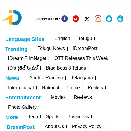
Follow Us On :
English
Telugu
Language Sites
Telugu News
iDreamPost
Trending
iDream FilmNager
OTT Releases This Week
iD's క్రికెట్ స్పెషల్
Bigg Boss 8 Telugu
Andhra Pradesh
Telangana
News
International
National
Crime
Politics
Movies
Reviews
Entertainment
Photo Gallery
Tech
Sports
Bussiness
More
About Us
Privacy Policy
iDreamPost