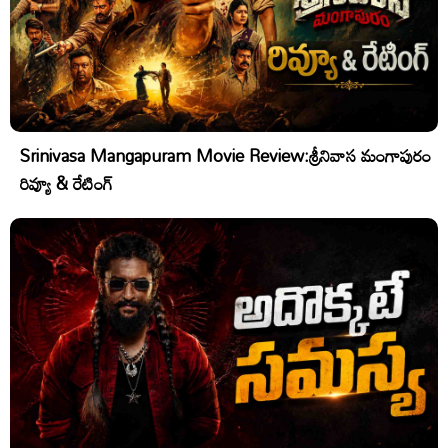
Srinivasa Mangapuram Movie Review:శ్రీనివాస మంగాపురం
రివ్యూ & రేటింగ్