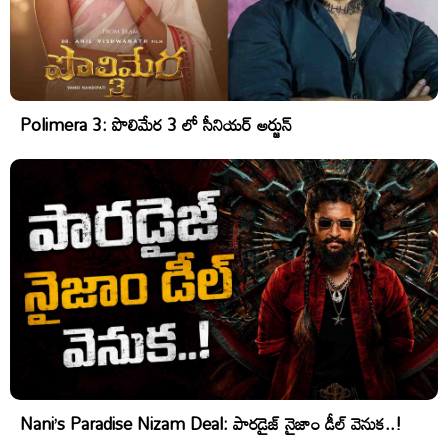
Polimera 3: పొలిమేర 3 లో సీనియర్ అర్జున్
Nani’s Paradise Nizam Deal: పారడైజ్ నైజాం డీల్ వెనుక..!