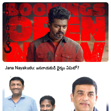
Jana Nayakudu: జననాయకుడి ధైర్యం ఏమిటో?