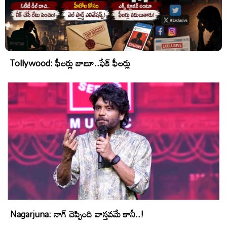
Tollywood: ఫీలర్లు బాబూ..ఫేక్ ఫీలర్లు
Nagarjuna: నాగ్ చెప్పింది వాస్తవమే కానీ..!