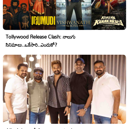
Tollywood Release Clash: నాలుగు
సినిమాలు..ఒకేసారి..ఎందుకో?