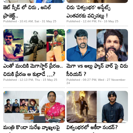
జెట్ స్పీడ్ లో చిరు , అనిల్
చిరు ‘విశ్వంభర’ అప్డేట్స్
ప్రాజెక్ట్..
ఎంతవరకు వచ్చినట్లు !
Published - 10:41 AM, Sat - 31 May 25
Published - 12:44 PM, Fri - 16 May 25
ఎంతో మందికి మెగాస్టార్ ప్రేరణ..
మెగా vs అల్లు ఫ్యాన్ వార్ పై చిరు
చిరుకి ప్రేర‌ణ ఆ కుర్రాడే …?
సీరియస్ ?
Published - 12:13 PM, Thu - 15 May 25
Published - 06:27 PM, Wed - 27 November
24
మంత్రి కొండా సురేఖ వ్యాఖ్యలపై
విశ్వంభరలో అకీరా నందన్?