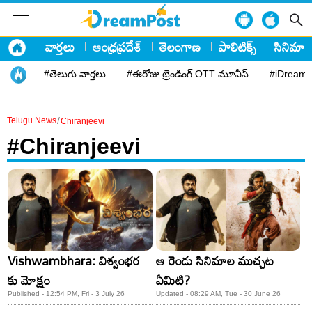
వార్తలు
ఆంధ్రప్రదేశ్
తెలంగాణ
పాలిటిక్స్
సినిమా
#తెలుగు వార్తలు
#ఈరోజు ట్రెండింగ్ OTT మూవీస్
#iDreamP
/
Telugu News
Chiranjeevi
#Chiranjeevi
Vishwambhara: విశ్వంభర
ఆ రెండు సినిమాల ముచ్చట
కు మోక్షం
ఏమిటి?
Published - 12:54 PM, Fri - 3 July 26
Updated - 08:29 AM, Tue - 30 June 26