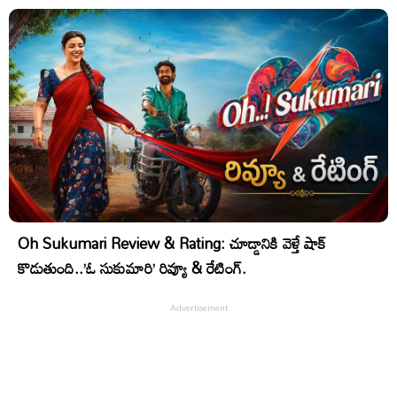
Oh Sukumari Review & Rating: చూడ్డానికి వెళ్తే షాక్
కొడుతుంది..’ఓ సుకుమారి’ రివ్యూ & రేటింగ్.