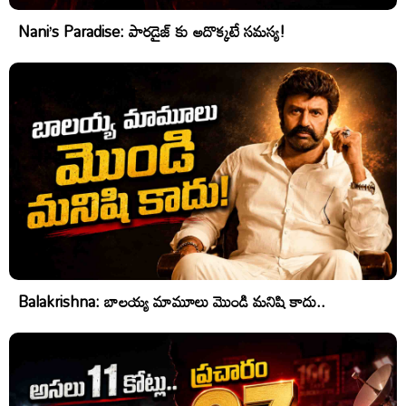
Nani’s Paradise: పారడైజ్ కు అదొక్కటే సమస్య!
Balakrishna: బాలయ్య మామూలు మొండి మనిషి కాదు..