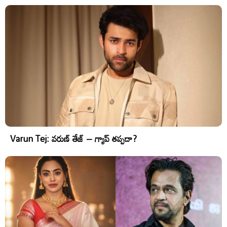
Varun Tej: వరుణ్ తేజ్ – గ్యాప్ తప్పదా?