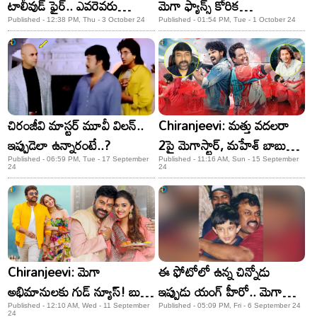
టాలీవుడ్ ఫైర్.. ఎవరెవరు
మెగా ఫ్యాన్స్ కోరిక
ఏమన్నారంటే..?
తీరబోతోందా..
Published - 12:38 PM, Thu - 3 October 24
Published - 01:54 PM, Tue - 1 October 24
చిరంజీవి మాస్టర్ మూవీ విలన్..
Chiranjeevi: మత్తు వదలరా
ఇప్పుడెలా ఉన్నారంటే..?
2పై మెగాస్టార్, మహేశ్ బాబు
రివ్యూ! ఏమన్నారంటే?
Published - 06:59 PM, Tue - 17 September
Published - 11:16 AM, Sun - 15 September
24
24
Chiranjeevi: మెగా
ఈ ఫోటోలో ఉన్న చిన్నోడు
అభిమానులకు గుడ్ న్యూస్! బుల్లి
ఇప్పుడు యంగ్ హీరో.. మెగా
తెరపైకి వచ్చేస్తోన్న భోళా శంకర్!
ఫ్యామిలీ మాత్రం కాదు
Published - 12:10 AM, Wed - 11 September
Published - 05:09 PM, Fri - 6 September 24
24