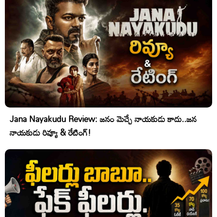
Jana Nayakudu Review: జనం మెచ్చే నాయకుడు కాదు..జన
నాయకుడు రివ్యూ & రేటింగ్!