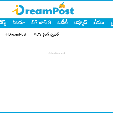
ిక్స్
సినిమా
బిగ్ బాస్ 8
ఓటీటీ
రివ్యూస్
క్రీడలు
క
#iDreamPost
#iD's క్రికెట్ స్పెషల్