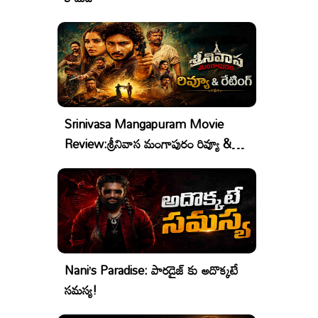
Srinivasa Mangapuram Movie
Review:శ్రీనివాస మంగాపురం రివ్యూ &
రేటింగ్
Nani’s Paradise: పారడైజ్ కు అదొక్కటే
సమస్య!