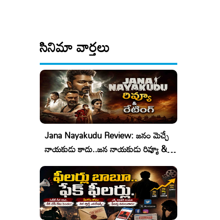
సినిమా వార్తలు
Jana Nayakudu Review: జనం మెచ్చే
నాయకుడు కాదు..జన నాయకుడు రివ్యూ &
రేటింగ్!