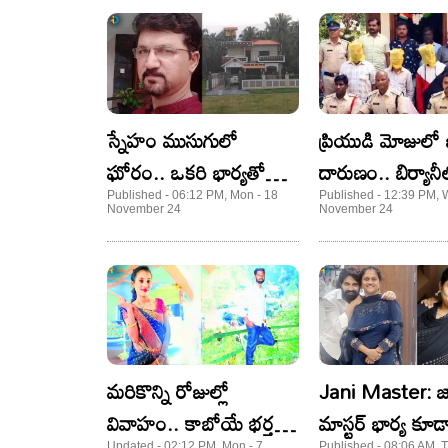
స్నేహం ముసుగులో
ప్రియుడి మోజులో 
ఘోరం.. ఒకరి భార్యతో
దారుణం.. బిర్యానీ
మరొకరు.. చివరకు ఏం
నిద్రమాత్రలు కలిపి
Published - 06:12 PM, Mon - 18
Published - 12:39 PM, 
November 24
November 24
జరిగిందంటే?
మరికొన్ని రోజుల్లో
Jani Master: జ
వివాహం.. కాబోయే భర్త
మాస్టర్ భార్య కూడ
Updated - 02:12 PM, Mon - 7
Published - 08:06 AM, T