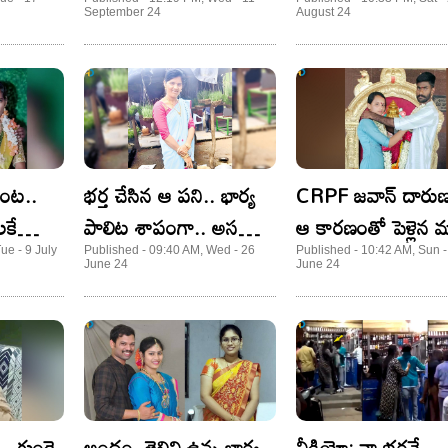
కామెంట్స్
భర్త
September 24
August 24
ిన లేడీ
జంట..
భర్త చేసిన ఆ పని.. భార్య
CRPF జవాన్‌ దారుణ
లకే
పాలిట శాపంగా.. అసలు
ఆ కారణంతో పెళ్లైన
ం
ఏం జరిగిందంటే?
నెలలకే..
ue - 9 July
Published - 09:40 AM, Wed - 26
Published - 10:42 AM, Sun -
June 24
June 24
.. గుండె
అందం, తెలివి ఉన్న భార్య..
వీడియో: నా భర్తనే