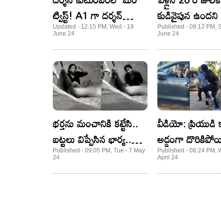
ట్విస్ట్! A1 గా దర్శన్
కుడివైపున ఉందని 
భార్యపై కేసు నమోదు!
వదిలేసిన భర్త
Updated - 12:15 PM, Wed - 19
Published - 08:12 PM, S
June 24
June 24
భర్తను మంచానికి కట్టేసి..
వీడియో: ప్రియుడి
బట్టలు విప్పేసిన భార్య..
అడ్డంగా దొరికిపో
బయటపడ్డ వీడియో
భార్య! పండగ పూ
Published - 09:05 PM, Tue - 7 May
Published - 08:24 PM, 
24
April 24
పని!