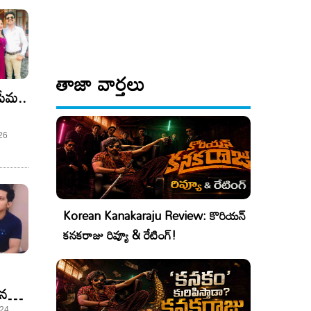
తాజా వార్తలు
్రేమ..
్లో
 26
Korean Kanakaraju Review: కొరియన్
కనకరాజు రివ్యూ & రేటింగ్!
ిన
 24