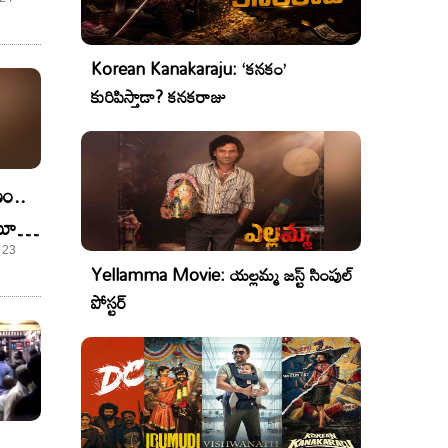
Korean Kanakaraju: ‘కనకం’
కురిపిస్తాడా? కనకరాజు
ం..
 మూడు
 23
Yellamma Movie: యల్లమ్మ జస్ట్ సింపుల్
పోస్టర్