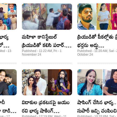
భార్య
మహిళా కానిస్టేబుల్
ప్రియుడితో పీకల్లోతు ప
లో
ప్రియుడితో కలిసి పరార్..
భర్తను అడ్డు
 భర్తను..
భర్త ఎంట్రీతో.. చివరకు ఏం
తొలగించుకునేందుకు స
Wed - 13
Published - 11:22 AM, Fri - 1
Published - 11:20 AM, Sat -
November 24
October 24
జరిగిందంటే?
పాయిజన్ ఇచ్చి..
ానీ
విడాకుల ప్రకటనపై జయం
షాపింగ్ చేసిన భార్య..
ా దాడి
రవి భార్య షాకింగ్
సుపారీ ఇచ్చి చంపించ
ue - 17
Published - 12:19 PM, Wed - 11
Published - 10:33 PM, Sat -