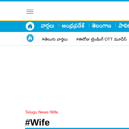
వార్తలు
ఆంధ్రప్రదేశ్
తెలంగాణ
పాలిట
#తెలుగు వార్తలు
#ఈరోజు ట్రెండింగ్ OTT మూవీస్
Telugu News
/
Wife
#Wife