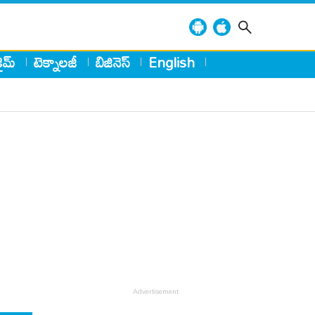
్రైమ్
టెక్నాలజీ
బిజినెస్
English