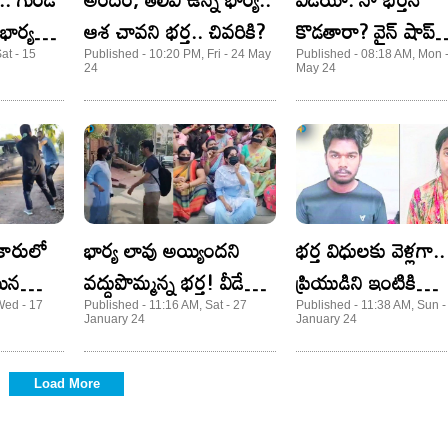
భార్యను
ఆశ చావని భర్త.. చివరికి?
కొడతారా? వైన్ షాప్
సిబ్బందిపై ప్రతీకారం
at - 15
Published - 10:20 PM, Fri - 24 May
Published - 08:18 AM, Mon 
24
May 24
తీర్చుకున్న భార్య!
 కారులో
భార్య లావు అయ్యిందని
భర్త విధులకు వెళ్లగా..
యిన
వద్దుపొమ్మన్న భర్త! వీడేమి
ప్రియుడిని ఇంటికి
ట ఇదేమి
మనిషి?
పిలిపించుకున్న భార్య.
Wed - 17
Published - 11:16 AM, Sat - 27
Published - 11:38 AM, Sun -
January 24
January 24
తర్వాత..
Load More