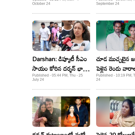
కలవడానికి వెళ్లి.. అసలు
చేసింది! సంచలన
October 24
September 24
ఏం జరిగిందంటే?
విషయాలు వెల్లడించ
కొరియోగ్రాఫర్
Darshan: డిప్యూటీ సీఎం
చూడ ముచ్చటైన 
సాయం కోరిన దర్శన్ భార్య!
పెళ్లైన రెండు వారా
ఆ ప్రేమ అలాంటిది!
ఘోరం.. అసలు ఏ
Published - 05:44 PM, Thu - 25
Published - 10:19 PM, T
July 24
24
జరిగిందంటే?
దర్శన్ కుటుంబంలో మరో
పెళ్లైన 20 రోజులకే