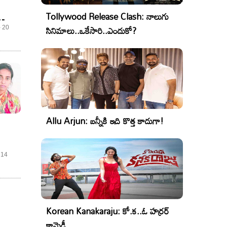
Tollywood Release Clash: నాలుగు
సినిమాలు..ఒకేసారి..ఎందుకో?
- 20
Allu Arjun: బన్నీకి ఇది కొత్త కాదుగా!
. ఆ
 14
Korean Kanakaraju: కో.క..ఓ హర్రర్
కామెడీ