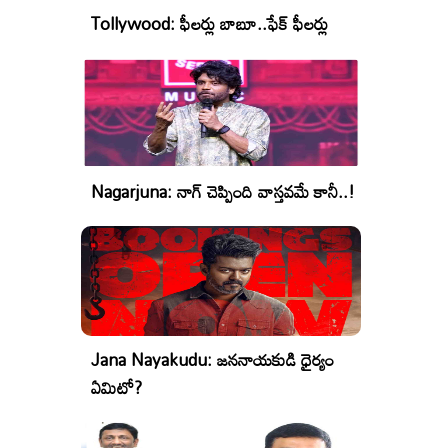
Tollywood: ఫీలర్లు బాబూ..ఫేక్ ఫీలర్లు
Nagarjuna: నాగ్ చెప్పింది వాస్తవమే కానీ..!
Jana Nayakudu: జననాయకుడి ధైర్యం
ఏమిటో?