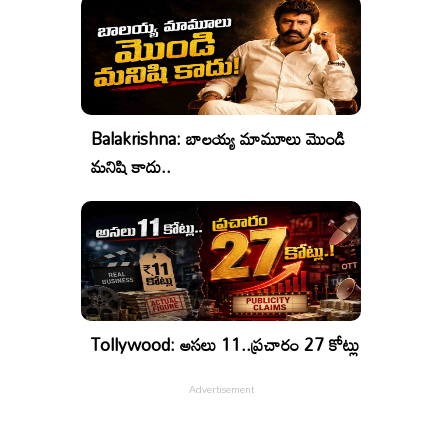
Balakrishna: బాలయ్య మామూలు మొండి
మనిషి కాదు..
Tollywood: అసలు 11..ప్రచారం 27 కోట్లు