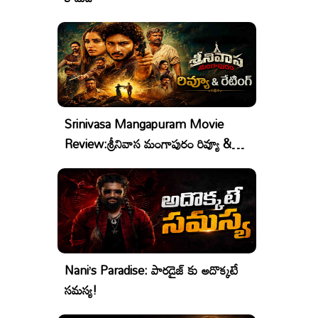
Srinivasa Mangapuram Movie
Review:శ్రీనివాస మంగాపురం రివ్యూ &
రేటింగ్
Nani’s Paradise: పారడైజ్ కు అదొక్కటే
సమస్య!