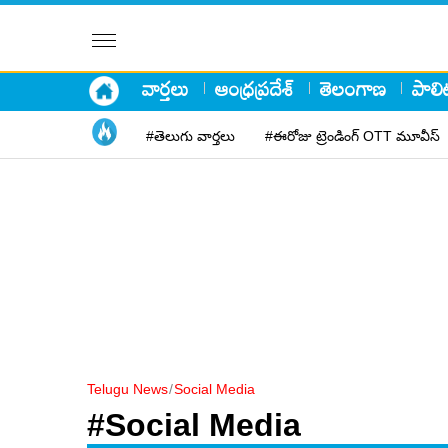
వార్తలు
ఆంధ్రప్రదేశ్
తెలంగాణ
పాలిట
#తెలుగు వార్తలు
#ఈరోజు ట్రెండింగ్ OTT మూవీస్
Telugu News
/
Social Media
#Social Media