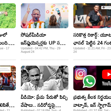
సోషల్‌మీడియా
సరికొత్త రికార్డ్‌: యూట
యింది.. ఆ
ఇన్‌ఫ్లుయెన్సర్లకు UP సర్కార్‌
ఛానల్‌ పెట్టిన 24 గంట
ే?
బంపరాఫర్‌.. ఇలా చేస్తే
17+ మిలియన్‌
ue - 17
Updated - 04:42 PM, Thu - 29
Updated - 11:21 AM, Fri - 2
August 24
24
నెలకు రూ.8 లక్షలు
సబ్‌స్క్రైబర్లు!
ి
వీడియో: ప్రేమ పేరుతో పిచ్చి
ప్రభుత్వ కీలక నిర్ణయం
ిపితే..
వేషాలు.. నడిరోడ్డుపై
వాట్సాప్, ఇన్ స్టాగ్రామ
Wed - 21
Published - 07:18 PM, Sun - 4
Published - 01:37 PM, Sat -