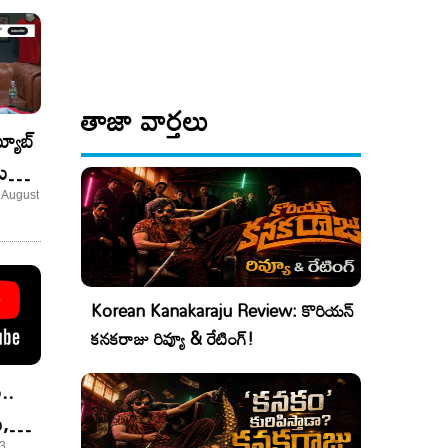
తాజా వార్తలు
్యూబ్‌
ల్లో
3 August
Korean Kanakaraju Review: కొరియన్
కనకరాజు రివ్యూ & రేటింగ్!
..
్,
 3