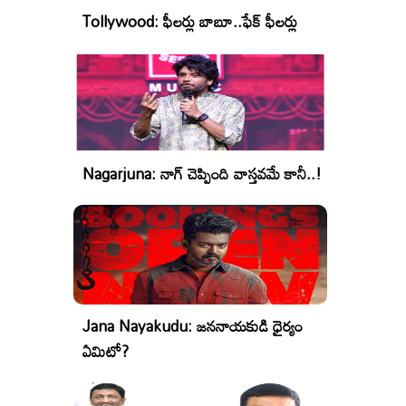
Tollywood: ఫీలర్లు బాబూ..ఫేక్ ఫీలర్లు
Nagarjuna: నాగ్ చెప్పింది వాస్తవమే కానీ..!
Jana Nayakudu: జననాయకుడి ధైర్యం
ఏమిటో?