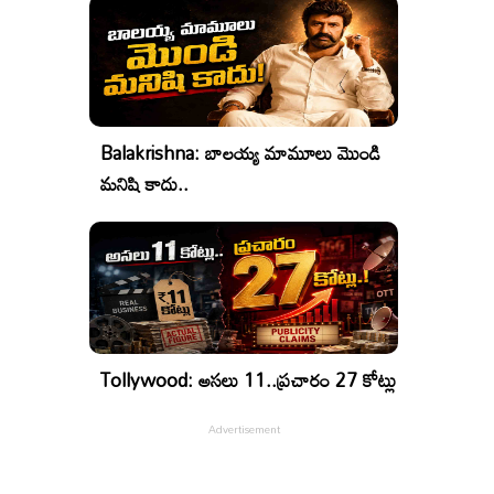
Balakrishna: బాలయ్య మామూలు మొండి
మనిషి కాదు..
Tollywood: అసలు 11..ప్రచారం 27 కోట్లు