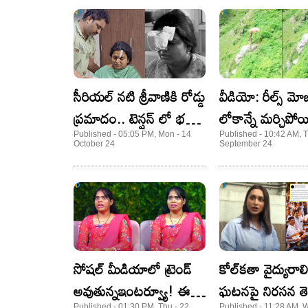
సీరియల్ నటి శ్రీవాణికి రోడ్డు
వీడియో: రీల్స్ మోజులో
ప్రమాదం.. టెన్షన్ లో భర్త
లోకాన్నే మర్చిపో
విక్రమాదిత్య
తర్వాత ఏమైందంట
Published - 05:05 PM, Mon - 14
Published - 10:42 AM, T
October 24
September 24
సోషల్ మీడియాలో ట్రెండ్
కోల్‌కతా వైద్యురాల
అవుతున్నఇంటర్వ్యూ! ఈమె
ఘటనపై నిరసన తెల
Published - 01:30 PM, Thu - 22
Published - 11:28 AM, 