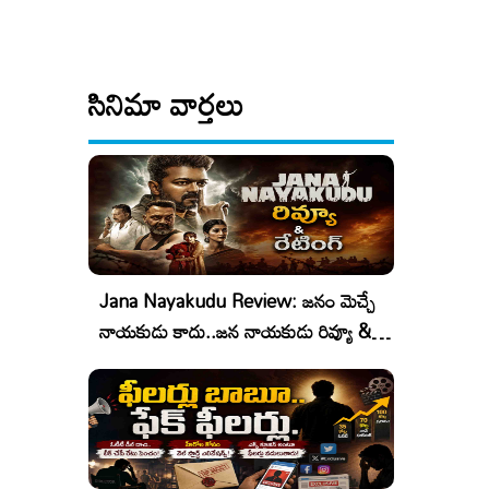
సినిమా వార్తలు
Jana Nayakudu Review: జనం మెచ్చే
నాయకుడు కాదు..జన నాయకుడు రివ్యూ &
రేటింగ్!