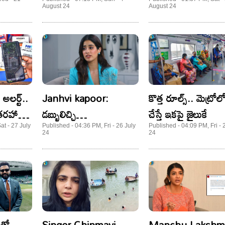
రు:నటి
రెచ్చిపోయిన వైనం!
యూట్యూబ్ లపై నిషే
August 24
August 24
 అలర్ట్..
Janhvi kapoor:
కొత్త రూల్స్‌.. మెట్రో
 తరహా
డబ్బులిచ్చి
చేస్తే ఇకపై జైలుకే
పొగిడించుకునేంత బడ్జెట్‌ నా
at - 27 July
Published - 04:36 PM, Fri - 26 July
Published - 04:09 PM, Fri - 
24
24
వద్ద లేదు : జాన్వీ కపూర్
ీతో
Singer Chinmayi
Manchu Lakshmi