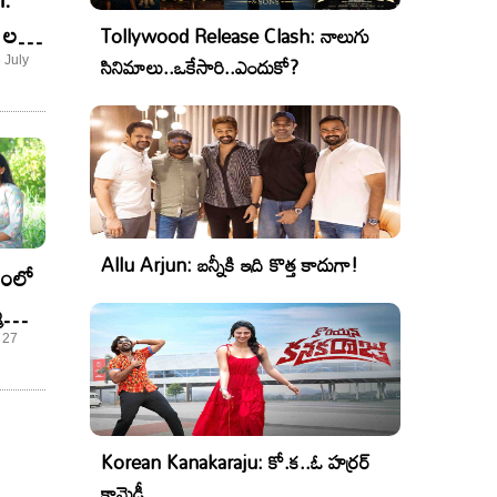
్ష్మి
Tollywood Release Clash: నాలుగు
మని
సినిమాలు..ఒకేసారి..ఎందుకో?
 July
Allu Arjun: బన్నీకి ఇది కొత్త కాదుగా!
ానంలో
మాయి
 27
Korean Kanakaraju: కో.క..ఓ హర్రర్
కామెడీ