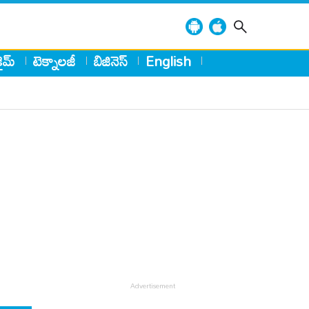
్రైమ్
టెక్నాలజీ
బిజినెస్
English