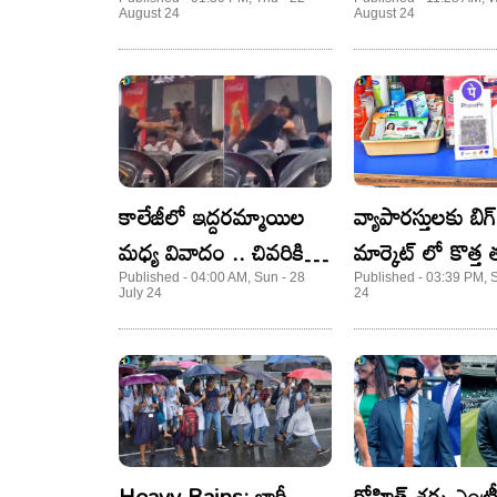
కథ ఏమిటో తెలుసా?
నన్ను బెదిరిస్తున్నా
August 24
August 24
మిమీ చక్రవర్తి
కాలేజీలో ఇద్దరమ్మాయిల
వ్యాపారస్తులకు బిగ్
మధ్య వివాదం .. చివరికి ఆ
మార్కెట్ లో కొత్త
రేంజ్ లో ఫైటింగ్
మోసం!
Published - 04:00 AM, Sun - 28
Published - 03:39 PM, S
July 24
24
Heavy Rains: భారీ
రోహిత్‌ శర్మ ఎంట్ర