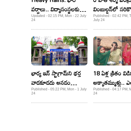
వర్షాలు.. విద్యాసంస్థలకు
వింబుల్డన్‌లో సరికొ
సెలవు ఇవ్వాలంటూ
రికార్డు!
Updated - 02:15 PM, Mon - 22 July
Published - 02:42 PM, 
24
July 24
డిమాండ్‌
భార్య ఇన్ స్టాగ్రామ్‌ని భర్త
18 ఏళ్ల క్రితం వి
వాడకూడదు అనడం
అక్కాతమ్ముళ్లు.. 
క్రూరత్వమే: TG హైకోర్టు
కలిశారంటే?
Published - 05:22 PM, Mon - 1 July
Published - 04:17 PM, M
24
24