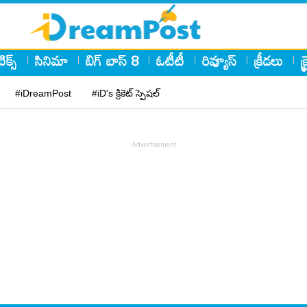
ిక్స్
సినిమా
బిగ్ బాస్ 8
ఓటీటీ
రివ్యూస్
క్రీడలు
క
#iDreamPost
#iD's క్రికెట్ స్పెషల్