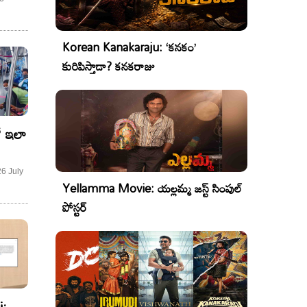
ధం!
Korean Kanakaraju: ‘కనకం’
కురిపిస్తాడా? కనకరాజు
లో ఇలా
26 July
Yellamma Movie: యల్లమ్మ జస్ట్ సింపుల్
పోస్టర్
: