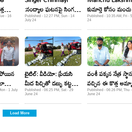
త్త
:నంద్యాల ఘటనపై సింగర్
కుమార్తె కోసం మంచు లక
చిన్మయి స్పందన.. మీలో
పోస్ట్‌.. సాయం చేయ
Tue - 16
Published - 12:27 PM, Sun - 14
Published - 10:35 AM, Fri - 5
July 24
24
దమ్ముందా అంటూ !
కోరుతూ
డిపోయిన
టైటిల్: వీడియో: ప్రేయసి
వంశీ పక్కన నేత్ర స్థ
ఎలా
మీద పిచ్చితో డబ్బు కట్టల్ని
వచ్చిన ఈ కొత్త అమ్
పరిచి!
ఎవరో తెలుసా?
on - 1 July
Published - 06:25 PM, Sat - 29
Published - 06:26 PM, Thu -
June 24
June 24
Load More