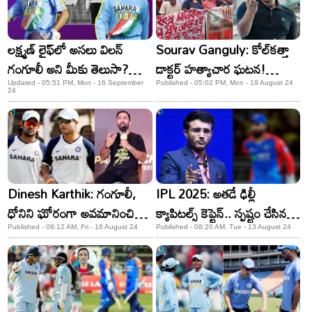
లక్ష్మణ్ లైఫ్‌లో అసలు విలన్
Sourav Ganguly: కోల్‌కత్తా
గంగూలీ అని మీకు తెలుసా?
డాక్టర్‌ హత్యాచార ఘటన!
దారుణమైన మోసం!
వివాదంలో మాజీ క్రికెటర్‌ సౌరవ్‌
Updated - 05:51 PM, Mon - 16 September
Published - 05:02 PM, Mon - 19 August 24
24
గంగూలీ!
Dinesh Karthik: గంగూలీ,
IPL 2025: అతడే ఢిల్లీ
ధోనిని ఘోరంగా అవమానించిన
క్యాపిటల్స్ కెప్టెన్.. స్పష్టం చేసిన
దినేశ్ కార్తీక్! ఇంతకంటే దారుణం
సౌరవ్ గంగూలీ!
Published - 08:12 AM, Fri - 16 August 24
Published - 08:20 AM, Tue - 13 August 24
మరోటి ఉండదు..