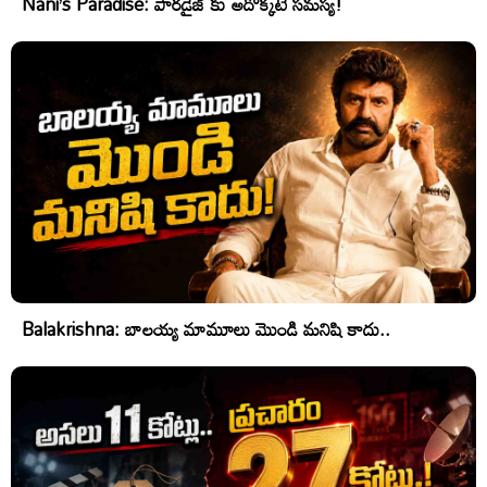
Nani’s Paradise: పారడైజ్ కు అదొక్కటే సమస్య!
Balakrishna: బాలయ్య మామూలు మొండి మనిషి కాదు..