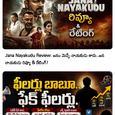
Jana Nayakudu Review: జనం మెచ్చే నాయకుడు కాదు..జన
నాయకుడు రివ్యూ & రేటింగ్!