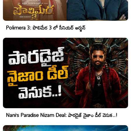
Polimera 3: పొలిమేర 3 లో సీనియర్ అర్జున్
Nani’s Paradise Nizam Deal: పారడైజ్ నైజాం డీల్ వెనుక..!