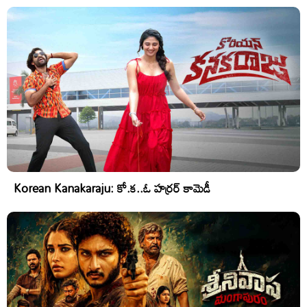
Korean Kanakaraju: కో.క..ఓ హర్రర్ కామెడీ