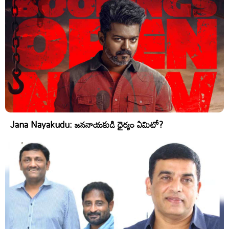
Jana Nayakudu: జననాయకుడి ధైర్యం ఏమిటో?