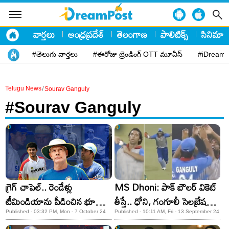
వార్తలు
ఆంధ్రప్రదేశ్
తెలంగాణ
పాలిటిక్స్
సినిమా
#తెలుగు వార్తలు
#ఈరోజు ట్రెండింగ్ OTT మూవీస్
#iDreamP
/
Telugu News
Sourav Ganguly
#Sourav Ganguly
గ్రెగ్‌ చాపెల్‌.. రెండేళ్లు
MS Dhoni: పాక్ బౌలర్ వికెట్
టీమిండియాను పీడించిన భూతం!
తీస్తే.. ధోని, గంగూలీ సెలబ్రేషన్స్!
గంగూలీని దారుణంగా
వీడియో వైరల్..
Published - 03:32 PM, Mon - 7 October 24
Published - 10:11 AM, Fri - 13 September 24