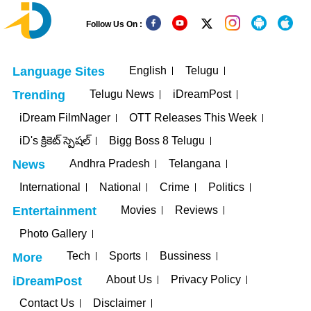
Follow Us On :
English
Telugu
Language Sites
Telugu News
iDreamPost
Trending
iDream FilmNager
OTT Releases This Week
iD's క్రికెట్ స్పెషల్
Bigg Boss 8 Telugu
Andhra Pradesh
Telangana
News
International
National
Crime
Politics
Movies
Reviews
Entertainment
Photo Gallery
Tech
Sports
Bussiness
More
About Us
Privacy Policy
iDreamPost
Contact Us
Disclaimer