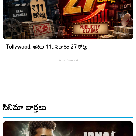
Tollywood: అసలు 11..ప్రచారం 27 కోట్లు
సినిమా వార్తలు