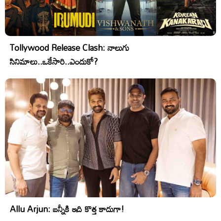
Tollywood Release Clash: నాలుగు
సినిమాలు..ఒకేసారి..ఎందుకో?
Allu Arjun: బన్నీకి ఇది కొత్త కాదుగా!