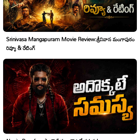
Srinivasa Mangapuram Movie Review:శ్రీనివాస మంగాపురం
రివ్యూ & రేటింగ్