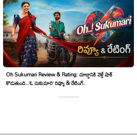
Oh Sukumari Review & Rating: చూడ్డానికి వెళ్తే షాక్
కొడుతుంది..’ఓ సుకుమారి’ రివ్యూ & రేటింగ్.