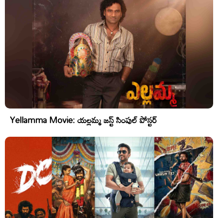
Yellamma Movie: యల్లమ్మ జస్ట్ సింపుల్ పోస్టర్