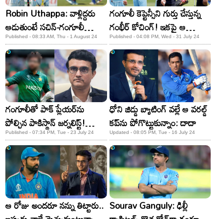
Robin Uthappa: వాళ్లిద్దరు
గంగూలీ కెప్టెన్సీని గుర్తు చేస్తున్న
ఆడుతుంటే సచిన్-గంగూలీ
గంభీర్ కోచింగ్! ఇకపై ఆ
గుర్తుకు వస్తారు: రాబిన్ ఊతప్ప
బలహీనత పోయినట్టేనా?
Published - 08:33 AM, Thu - 1 August 24
Published - 04:08 PM, Wed - 31 July 24
గంగూలీతో పాక్‌ ప్లేయర్‌ను
ధోని జిడ్డు బ్యాటింగ్‌ వల్లే ఆ వరల్డ్‌
పోల్చిన పాకిస్థాన్ జర్నలిస్ట్‌!
కప్‌ను పోగొట్టుకున్నాం: దాదా
తిట్టిపోస్తున్న ఫ్యాన్స్‌!
Published - 07:34 PM, Tue - 23 July 24
Updated - 08:05 PM, Tue - 16 July 24
ఆ రోజు అందరూ నన్ను తిట్టారు..
Sourav Ganguly: ఢిల్లీ