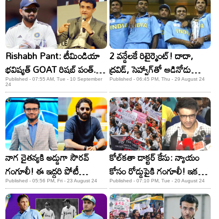
వేధించాడు!
Rishabh Pant: టీమిండియా
2 వన్డేలకే రిటైర్మెంట్! దాదా,
భవిష్యత్ GOAT రిషబ్ పంత్..
ద్రవిడ్, సెహ్వాగ్​తో ఆడినోడు
ప్రశంసలు కురిపించిన గంగూలీ!
బ్యాంకు ఉద్యోగిగా
Published - 07:55 AM, Tue - 10 September
Published - 06:45 PM, Thu - 29 August 24
24
మిగిలిపోయాడు!
నాగ చైతన్యకి అడ్డుగా సౌరవ్
కోల్‌కతా డాక్టర్‌ కేసు: న్యాయం
గంగూలీ! ఈ ఇద్దరి పోటీ
కోసం రోడ్డుపైకి గంగూలీ! ఇక
ఏంటంటే?
ప్రభుత్వాలు కదిలొస్తాయి!
Published - 05:56 PM, Fri - 23 August 24
Published - 07:10 PM, Tue - 20 August 24