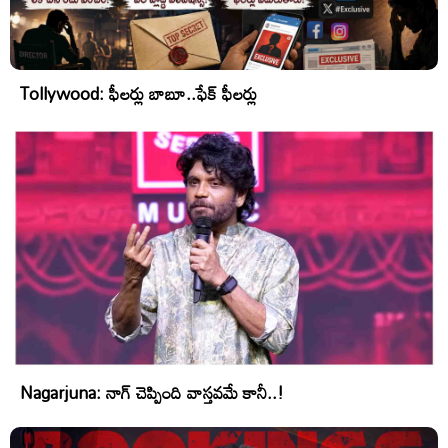
Tollywood: ఫీలర్లు బాబూ..ఫేక్ ఫీలర్లు
Nagarjuna: నాగ్ చెప్పింది వాస్తవమే కానీ..!