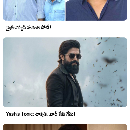
మైత్రీ-ఎస్వీసీ మరింత పోటీ!
Yash’s Toxic: టాక్సిక్..భారీ సేఫ్ గేమ్!