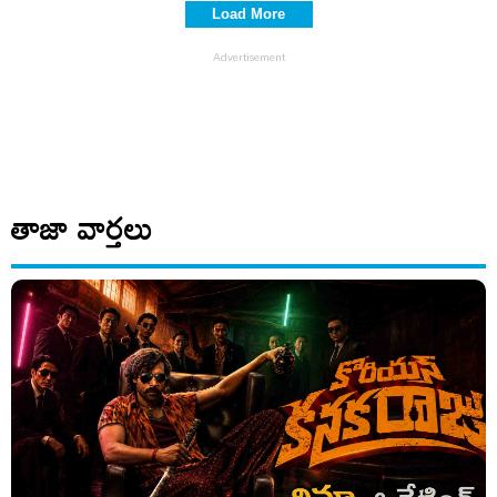
కామెంట్స్..
Load More
తాజా వార్తలు