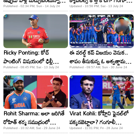
ఇప్పుడు వాళ్లే మెచ్చుకుంటున్నారు:
క్యాపిటల్స్ కొత్త కోచ్​గా గంగూలీ?
గంగూలీ
ప్లాన్ ప్రకారమే పాంటింగ్​
Published - 02:34 PM, Sun - 14 July 24
Updated - 10:56 PM, Sat - 13 July 24
బయటకు!
Ricky Ponting: కోచ్
ఈ వరల్డ్ కప్ విజయం వెనుక..
పాంటింగ్ విషయంలో ఢిల్లీ
శాపం తీసుకున్న ఓ అశ్వత్థామ
క్యాపిటల్స్ సంచలన నిర్ణయం.. 6
ఉన్నాడని తెలుసా? అతను
Published - 08:45 PM, Sat - 13 July 24
Published - 09:57 AM, Sun - 30 June 24
ఏళ్ల ప్రయాణానికి..!
ఎవరంటే?
Rohit Sharma: అలా జరిగితే
Virat Kohli: కోహ్లీని ఫైనల్​లో
రోహిత్ శర్మ సముద్రంలో
పక్కనబెట్టాలా? గంగూలీ
దూకేస్తాడు! గంగూలీ షాకింగ్
అదిరిపోయే రిప్లయ్!
Published - 10:32 AM, Sat - 29 June 24
Updated - 11:01 PM, Fri - 28 June 24