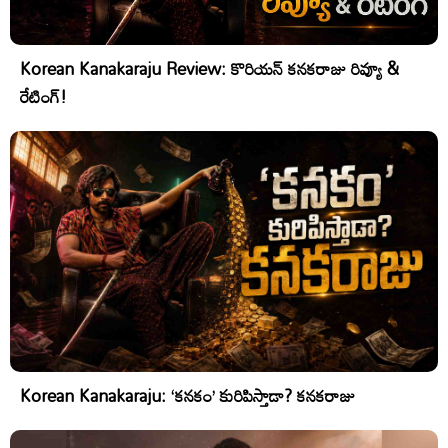
Korean Kanakaraju Review: కొరియన్ కనకరాజు రివ్యూ &
రేటింగ్!
Korean Kanakaraju: ‘కనకం’ కురిపిస్తాడా? కనకరాజు