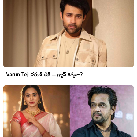
Varun Tej: వరుణ్ తేజ్ – గ్యాప్ తప్పదా?