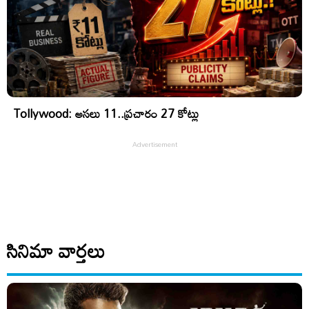
Tollywood: అసలు 11..ప్రచారం 27 కోట్లు
సినిమా వార్తలు