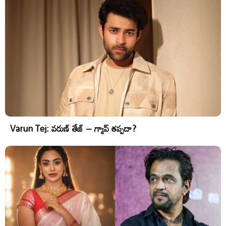
Varun Tej: వరుణ్ తేజ్ – గ్యాప్ తప్పదా?