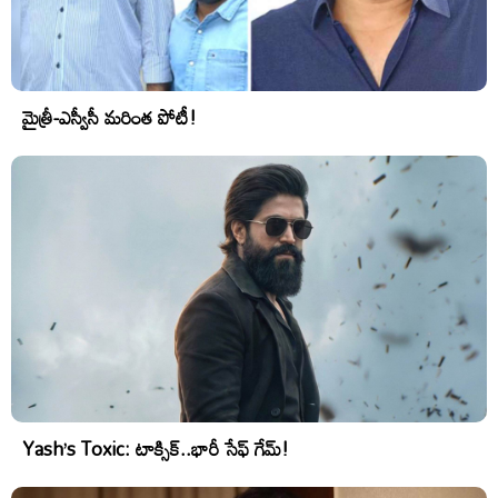
మైత్రీ-ఎస్వీసీ మరింత పోటీ!
Yash’s Toxic: టాక్సిక్..భారీ సేఫ్ గేమ్!