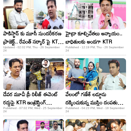
పాకిస్థాన్ కు మూసీ సుందరీకరణ
హైడ్రా కూల్చివేతలు అన్యాయం..
ప్రాజెక్ట్.. రేవంత్ సర్కార్ పై KTR
బాధితులకు అండగా KTR
సంచలన ఆరోపణలు!
Updated - 02:02 PM, Thu - 26 September
Published - 12:19 PM, Thu - 26 September
24
24
దేవర మూవీ ప్రీ రిలీజ్ ఈవెంట్
వేలంలో గణేశ్ లడ్డూను
రద్దుపై KTR ఇంట్రెస్టింగ్
దక్కించుకున్న ముస్లిం దంపతులు..
కామెంట్స్!
KTR ప్రశంస
Published - 07:02 PM, Wed - 25 September
Published - 04:23 PM, Wed - 18 September
24
24