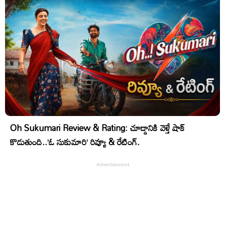
Oh Sukumari Review & Rating: చూడ్డానికి వెళ్తే షాక్
కొడుతుంది..’ఓ సుకుమారి’ రివ్యూ & రేటింగ్.