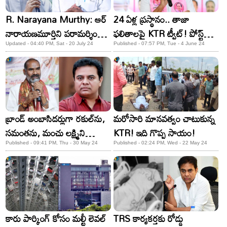
R. Narayana Murthy: ఆర్
24 ఏళ్ల ప్రస్థానం.. తాజా
నారాయణమూర్తిని పరామర్శించిన
ఫలితాలపై KTR ట్వీట్! పోస్ట్
KTR.. ఆరోగ్యంపై ఆరా
వైరల్..
Updated - 04:40 PM, Sat - 20 July 24
Published - 07:57 PM, Tue - 4 June 24
బ్రాండ్ అంబాసిడర్లుగా రకుల్‌ను,
మరోసారి మానవత్వం చాటుకున్న
సమంతను, మంచు లక్ష్మిని
KTR! ఇది గొప్ప సాయం!
ప్రకటించినప్పడు ఆ సోయి లేదా
Published - 09:41 PM, Thu - 30 May 24
Published - 02:24 PM, Wed - 22 May 24
KTR
కారు పార్కింగ్‌ కోసం మల్టీ లెవల్‌
TRS కార్యకర్తకు రోడ్డు