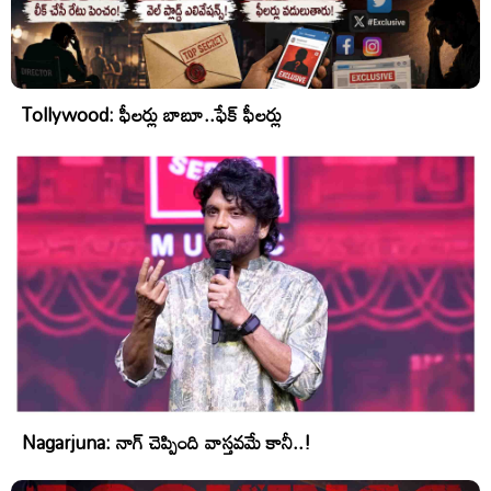
Tollywood: ఫీలర్లు బాబూ..ఫేక్ ఫీలర్లు
Nagarjuna: నాగ్ చెప్పింది వాస్తవమే కానీ..!