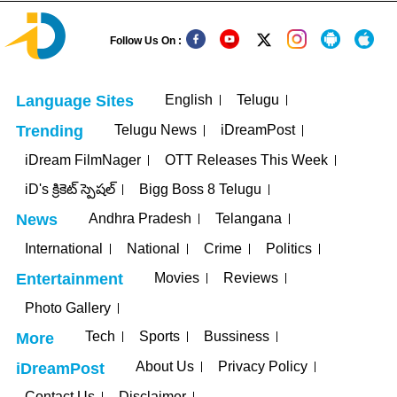
Follow Us On :
English
Telugu
Language Sites
Telugu News
iDreamPost
Trending
iDream FilmNager
OTT Releases This Week
iD's క్రికెట్ స్పెషల్
Bigg Boss 8 Telugu
Andhra Pradesh
Telangana
News
International
National
Crime
Politics
Movies
Reviews
Entertainment
Photo Gallery
Tech
Sports
Bussiness
More
About Us
Privacy Policy
iDreamPost
Contact Us
Disclaimer