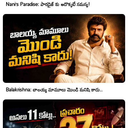
Nani’s Paradise: పారడైజ్ కు అదొక్కటే సమస్య!
Balakrishna: బాలయ్య మామూలు మొండి మనిషి కాదు..