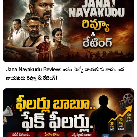
Jana Nayakudu Review: జనం మెచ్చే నాయకుడు కాదు..జన
నాయకుడు రివ్యూ & రేటింగ్!