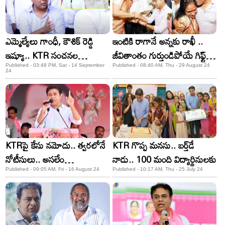
ఎమ్మెల్యేలు గాంధీ, కౌశిక్ రెడ్డి
ఇంటికి రాగానే అన్నకు రాఖీ ..
ఇష్యూ.. KTR సంచనల
జీవితాంతం గుర్తుండిపోయే గిఫ్ట్‌
వ్యాఖ్యలు!
ఇచ్చిన KTR..!
Published - 03:48 PM, Sat - 14 September
Published - 08:40 AM, Thu - 29 August 24
24
KTRపై కేసు నమోదు.. త్వరలోనే
KTR గొప్ప మనసు.. బర్త్‌డే
నోటీసులు.. అసలేం
నాడు.. 100 మంది విద్యార్థినులకు
జరిగిందంటే..!
Published - 09:05 AM, Fri - 16 August 24
Published - 10:17 AM, Thu - 25 July 24