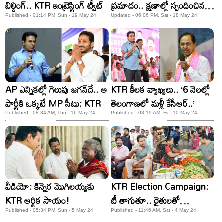
బిల్డింగ్‌.. KTR ఇంట్రెస్టింగ్ ట్వీట్
ప్రమాదం.. క్షణాల్లో స్పందించిన
KTR
Published - 01:14 PM, Sun - 19 May 24
Updated - 06:06 PM, Sat - 18 May 24
AP ఎన్నికల్లో గెలుపు జగన్‌దే.. ఆ
KTR కీలక వ్యాఖ్యలు.. ‘6 నెలల్లో
పార్టీకి ఒక్కటే MP సీటు: KTR
తెలంగాణలో మళ్లీ కేసీఆర్‌..’
Published - 08:34 AM, Thu - 16 May 24
Published - 08:19 AM, Fri - 10 May 24
వీడియో: కిన్నెర మొగిలయ్యకు
KTR Election Campaign:
KTR ఆర్థిక సాయం!
టీ తాగుతూ.. రైతులతో
ముచ్చటిస్తూ.. ఎన్నికల ప్రచారంలో
Published - 05:34 PM, Sun - 5 May 24
Published - 11:46 AM, Sat - 4 May 24