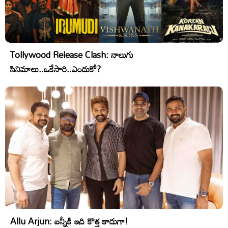
Tollywood Release Clash: నాలుగు
సినిమాలు..ఒకేసారి..ఎందుకో?
Allu Arjun: బన్నీకి ఇది కొత్త కాదుగా!