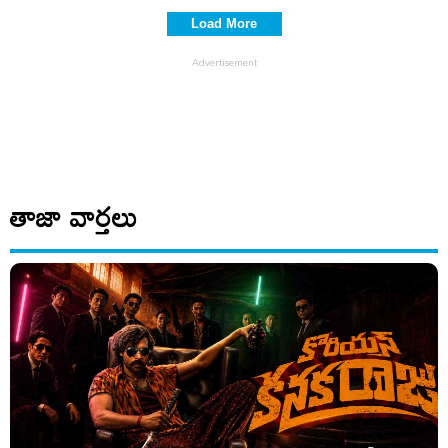
KTR..!
Load More
తాజా వార్తలు