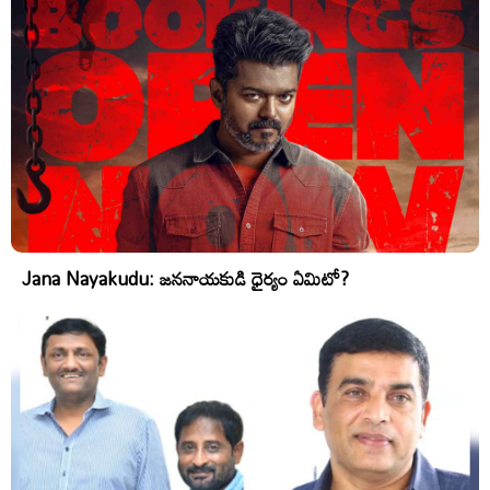
Jana Nayakudu: జననాయకుడి ధైర్యం ఏమిటో?