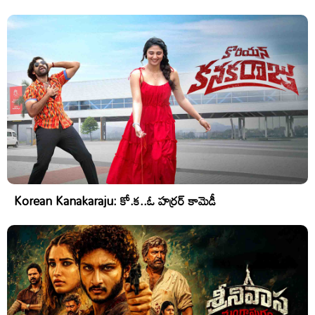
Korean Kanakaraju: కో.క..ఓ హర్రర్ కామెడీ