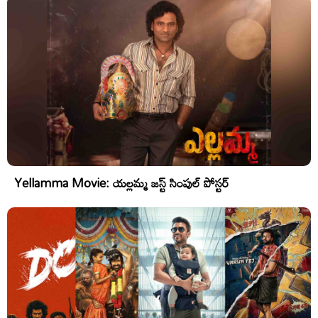
Yellamma Movie: యల్లమ్మ జస్ట్ సింపుల్ పోస్టర్