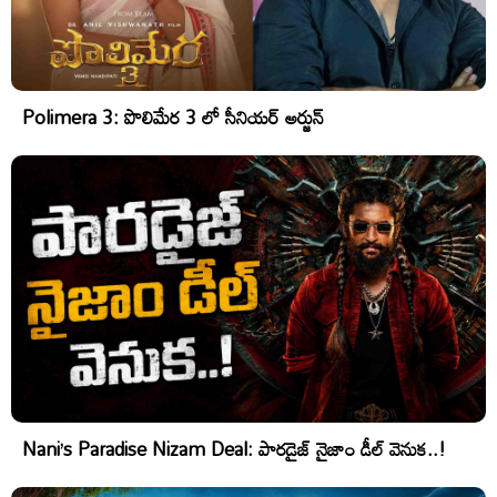
Polimera 3: పొలిమేర 3 లో సీనియర్ అర్జున్
Nani’s Paradise Nizam Deal: పారడైజ్ నైజాం డీల్ వెనుక..!