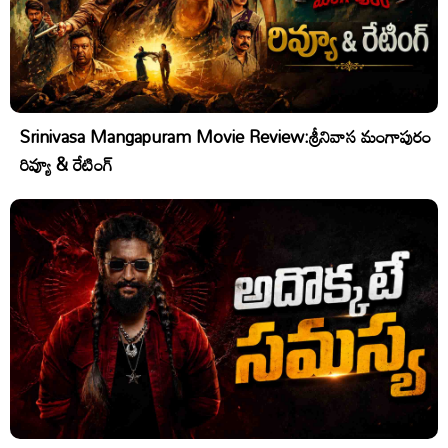
Srinivasa Mangapuram Movie Review:శ్రీనివాస మంగాపురం
రివ్యూ & రేటింగ్