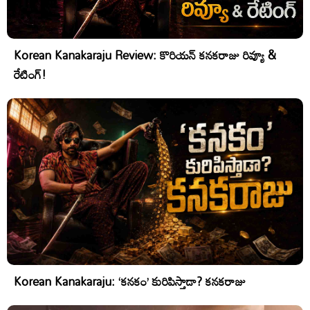
Korean Kanakaraju Review: కొరియన్ కనకరాజు రివ్యూ &
రేటింగ్!
Korean Kanakaraju: ‘కనకం’ కురిపిస్తాడా? కనకరాజు