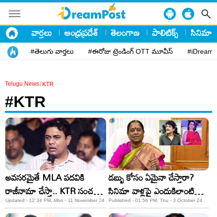
వార్తలు
ఆంధ్రప్రదేశ్
తెలంగాణ
పాలిటిక్స్
సినిమా
#తెలుగు వార్తలు
#ఈరోజు ట్రెండింగ్ OTT మూవీస్
#iDreamP
/
Telugu News
KTR
#KTR
అవసరమైతే MLA పదవికి
డబ్బు కోసం ఏమైనా చేస్తారా?
రాజీనామా చేస్తా.. KTR సంచలన
సినిమా వాళ్లపై ఎందుకిలాంటి
వ్యాఖ్యలు!
వ్యాఖ్యలు?
Updated - 12:34 PM, Mon - 11 November 24
Published - 01:56 PM, Thu - 3 October 24