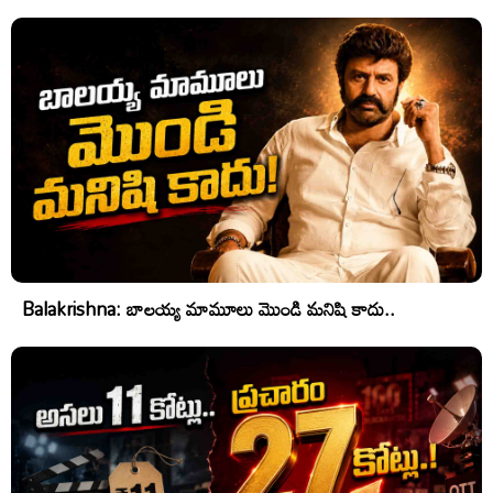
Balakrishna: బాలయ్య మామూలు మొండి మనిషి కాదు..