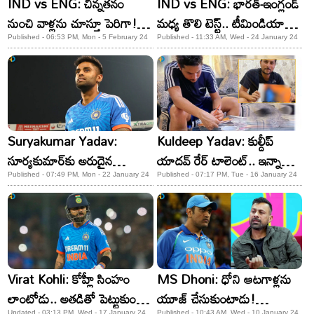
IND vs ENG: చిన్నతనం
IND vs ENG: భారత్​-ఇంగ్లండ్
నుంచి వాళ్లను చూస్తూ పెరిగా!
మధ్య తొలి టెస్ట్.. టీమిండియా
బుమ్రా ఎమోషనల్‌ స్టేట్‌మెంట్‌
ప్లేయింగ్ ఎలెవన్ ఇదే..!
Published - 06:53 PM, Mon - 5 February 24
Published - 11:33 AM, Wed - 24 January 24
Suryakumar Yadav:
Kuldeep Yadav: కుల్దీప్
సూర్యకుమార్​కు అరుదైన
యాదవ్ రేర్ టాలెంట్.. ఇన్నాళ్లూ
గౌరవం.. అందరు తోపులను
ఎక్కడ దాచావ్ బాస్!
Published - 07:49 PM, Mon - 22 January 24
Published - 07:17 PM, Tue - 16 January 24
కాదని..!
Virat Kohli: కోహ్లీ సింహం
MS Dhoni: ధోని ఆటగాళ్లను
లాంటోడు.. అతడితో పెట్టుకుంటే
యూజ్ చేసుకుంటాడు!
Updated - 03:13 PM, Wed - 17 January 24
Published - 10:43 AM, Wed - 10 January 24