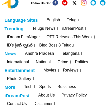
Follow Us On :
English
Telugu
Language Sites
Telugu News
iDreamPost
Trending
iDream FilmNager
OTT Releases This Week
iD's క్రికెట్ స్పెషల్
Bigg Boss 8 Telugu
Andhra Pradesh
Telangana
News
International
National
Crime
Politics
Movies
Reviews
Entertainment
Photo Gallery
Tech
Sports
Bussiness
More
About Us
Privacy Policy
iDreamPost
Contact Us
Disclaimer