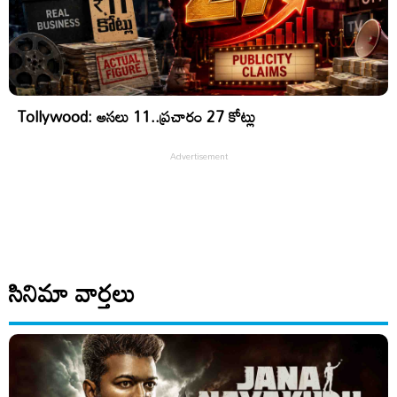
Tollywood: అసలు 11..ప్రచారం 27 కోట్లు
సినిమా వార్తలు