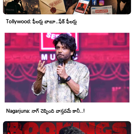
Tollywood: ఫీలర్లు బాబూ..ఫేక్ ఫీలర్లు
Nagarjuna: నాగ్ చెప్పింది వాస్తవమే కానీ..!