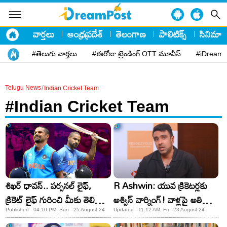
వార్తలు
ఆంధ్రప్రదేశ్
తెలంగాణ
పాలిటిక్స్
సినిమా
#తెలుగు వార్తలు
#ఈరోజు ట్రెండింగ్ OTT మూవీస్
#iDreamP
/
Telugu News
Indian Cricket Team
#Indian Cricket Team
శిఖర్‌ ధావన్‌.. పర్సనల్‌ లైఫ్‌,
R Ashwin: యువ క్రికెటర్లకు
క్రికెట్‌ లైఫ్‌ గురించి మీకు తెలియని
అశ్విన్ వార్నింగ్! వాళ్లపై అతిగా
నిజాలు!
ఆధారపడొద్దంటూ..
Published - 04:10 PM, Sun - 25 August 24
Updated - 11:12 AM, Fri - 23 August 24