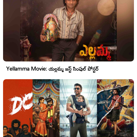
Yellamma Movie: యల్లమ్మ జస్ట్ సింపుల్ పోస్టర్