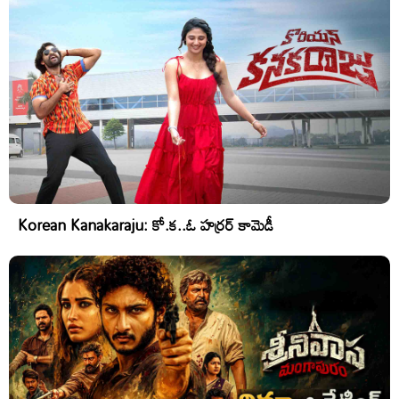
Korean Kanakaraju: కో.క..ఓ హర్రర్ కామెడీ