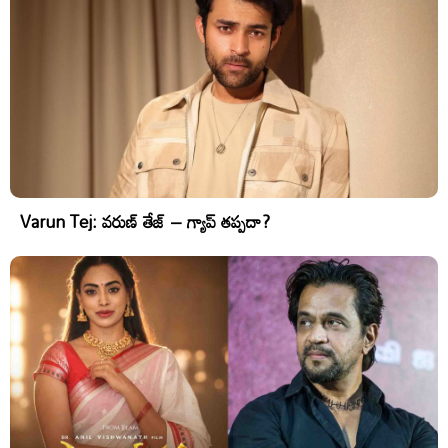
Varun Tej: వరుణ్ తేజ్ – గ్యాప్ తప్పదా?