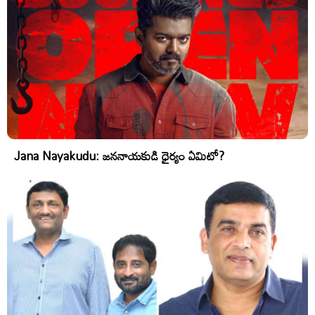
Jana Nayakudu: జననాయకుడి ధైర్యం ఏమిటో?