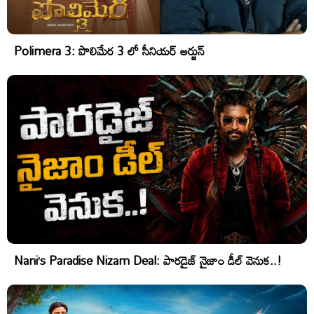
Polimera 3: పొలిమేర 3 లో సీనియర్ అర్జున్
Nani’s Paradise Nizam Deal: పారడైజ్ నైజాం డీల్ వెనుక..!