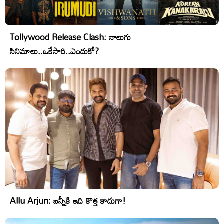
Tollywood Release Clash: నాలుగు
సినిమాలు..ఒకేసారి..ఎందుకో?
Allu Arjun: బన్నీకి ఇది కొత్త కాదుగా!