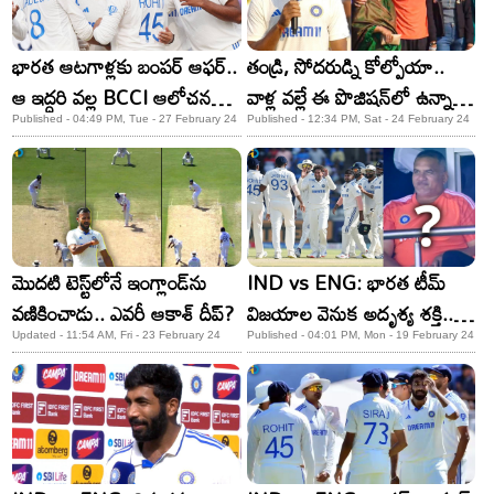
భారత ఆటగాళ్లకు​ బంపర్ ఆఫర్..
తండ్రి, సోదరుడ్ని కోల్పోయా..
ఆ ఇద్దరి వల్ల BCCI ఆలోచనల్లో
వాళ్ల వల్లే ఈ పొజిషన్​లో ఉన్నా:
మార్పు!
ఆకాశ్ దీప్
Published - 04:49 PM, Tue - 27 February 24
Published - 12:34 PM, Sat - 24 February 24
మొదటి టెస్ట్​లోనే ఇంగ్లాండ్​ను
IND vs ENG: భారత టీమ్
వణికించాడు.. ఎవరీ ఆకాశ్ దీప్?
విజయాల వెనుక అదృశ్య శక్తి..
ఈ వ్యక్తి గురించి తెలుసా?
Updated - 11:54 AM, Fri - 23 February 24
Published - 04:01 PM, Mon - 19 February 24