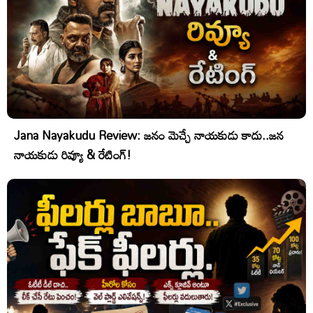
Jana Nayakudu Review: జనం మెచ్చే నాయకుడు కాదు..జన
నాయకుడు రివ్యూ & రేటింగ్!