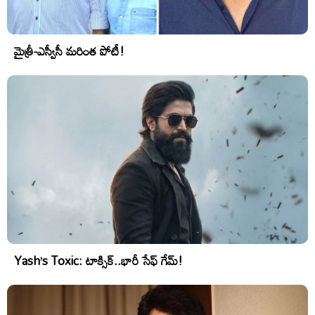
మైత్రీ-ఎస్వీసీ మరింత పోటీ!
Yash’s Toxic: టాక్సిక్..భారీ సేఫ్ గేమ్!