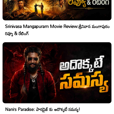
Srinivasa Mangapuram Movie Review:శ్రీనివాస మంగాపురం
రివ్యూ & రేటింగ్
Nani’s Paradise: పారడైజ్ కు అదొక్కటే సమస్య!