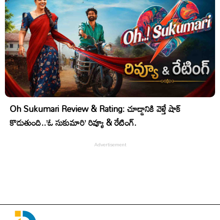
Oh Sukumari Review & Rating: చూడ్డానికి వెళ్తే షాక్
కొడుతుంది..’ఓ సుకుమారి’ రివ్యూ & రేటింగ్.