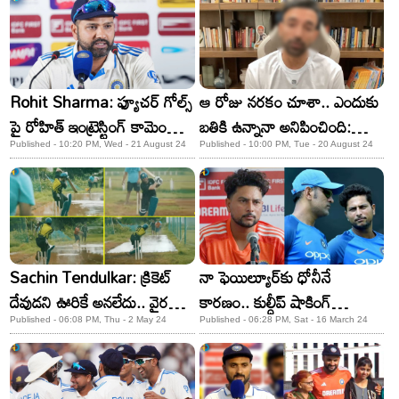
Rohit Sharma: ఫ్యూచర్​ గోల్స్​
ఆ రోజు నరకం చూశా.. ఎందుకు
పై రోహిత్ ఇంట్రెస్టింగ్ కామెంట్స్!
బతికి ఉన్నానా అనిపించింది:
ఏమన్నాడంటే?
మాజీ క్రికెటర్
Published - 10:20 PM, Wed - 21 August 24
Published - 10:00 PM, Tue - 20 August 24
Sachin Tendulkar: క్రికెట్
నా ఫెయిల్యూర్​కు ధోనీనే
దేవుడని ఊరికే అనలేదు.. వైరల్​గా
కారణం.. కుల్దీప్ షాకింగ్
మారిన సచిన్ ప్రాక్టీస్ వీడియో!
కామెంట్స్!
Published - 06:08 PM, Thu - 2 May 24
Published - 06:28 PM, Sat - 16 March 24