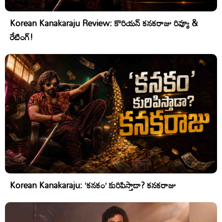
Korean Kanakaraju Review: కొరియన్ కనకరాజు రివ్యూ &
రేటింగ్!
Korean Kanakaraju: ‘కనకం’ కురిపిస్తాడా? కనకరాజు