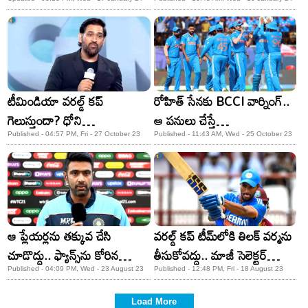
ఇక అంతే: భారత మాజీ క్రికెటర్
టీమిండియా క్రికెటర్ షాకింగ్
కామెంట్స్
టీమిండియా వరల్డ్ కప్
రోహిత్ సేనకు BCCI వార్నింగ్..
గెలుస్తుందా? ధోని
ఆ పనులు చేస్తే
ఏమన్నాడంటే..!
ఊరుకోబోమంటూ..!
Published - 04:57 PM, Fri - 27 October 23
Published - 11:43 AM, Wed - 25 October 23
ఆ ప్లేయర్లను తక్కువ చేసి
వరల్డ్ కప్​ టీమ్​లోకి తిలక్​ వర్మను
చూడొద్దు.. ఫ్యాన్స్​ను కోరిన
తీసుకోవద్దు.. మాజీ సెలెక్టర్
అశ్విన్!
వార్నింగ్!
Published - 04:09 PM, Wed - 23 August 23
Published - 12:48 PM, Fri - 18 August 23
Load More