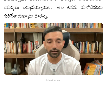
విమర్శలు ఎక్కువయ్యాయని.. అవి తనను మనోవేదనకు
గురిచేశాయన్నాడు ఊతప్ప.