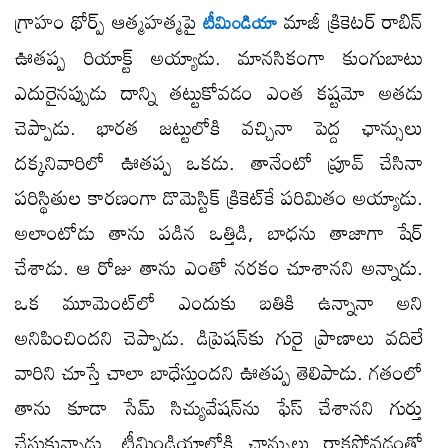
గ్రాహం థోర్ప్ ఆత్మహత్మపై
మాజీ క్రికెటర్ రాబిన్
టీమిండియా
ఊతప్ప రియాక్ట్ అయ్యాడు. మానసికంగా కుంగుబాటు
ఎదురైనప్పుడు దాన్ని తట్టుకోవడం ఎంత కష్టమో అతడు
చెప్పాడు. భారత జట్టులోకి వచ్చినా పెద్ద ఛాన్సులు
దక్కనివారిలో ఊతప్ప ఒకడు. తానేంటో ప్రూవ్ చేసినా
పరిస్థితుల కారణంగా డొమెస్టిక్ క్రికెట్​కే పరిమితం అయ్యాడు.
అలాంటోడు తాను పడిన ఒత్తిడి, బాధను తాజాగా షేర్
చేశాడు. ఆ రోజు తాను ఎంతో నరకం చూశానని అన్నాడు.
ఒక మూమెంట్​లో ఎందుకు బతికి ఉన్నానా అని
అనిపించిందని చెప్పాడు. డిప్రెషన్​కు గురై ప్రాణాలు వదిలే
వారిని చూస్తే చాలా బాధేస్తుందని ఊతప్ప తెలిపాడు. గతంలో
తాను కూడా సేమ్ సిచ్యువేషన్​ను ఫేస్ చేశానని గుర్తు
చేసుకున్నాడు. టీమిండియాలోకి ఛాన్సులు రాకపోవడంతో