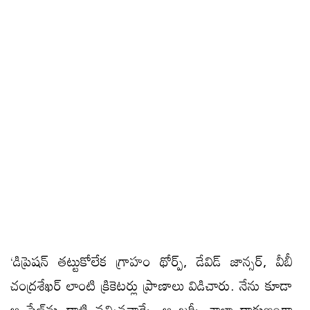
‘డిప్రెషన్ తట్టుకోలేక గ్రాహం థోర్ప్, డేవిడ్ జాన్సర్, వీబీ
చంద్రశేఖర్ లాంటి క్రికెటర్లు ప్రాణాలు విడిచారు. నేను కూడా
ఆ స్టేజ్​ను దాటి వచ్చినవాడ్నే. ఆ జర్నీ చాలా దారుణంగా