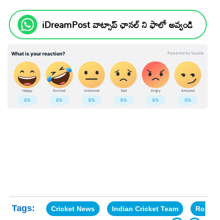
iDreamPost వాట్సాప్ ఛానల్ ని ఫాలో అవ్వండి
Tags:
Cricket News
Indian Cricket Team
Robin 