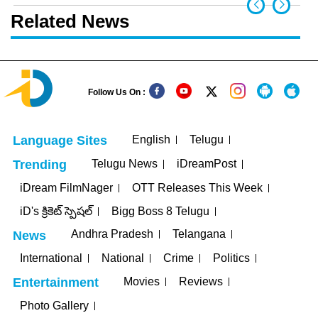
Related News
Follow Us On :
English
Telugu
Language Sites
Telugu News
iDreamPost
Trending
iDream FilmNager
OTT Releases This Week
iD's క్రికెట్ స్పెషల్
Bigg Boss 8 Telugu
Andhra Pradesh
Telangana
News
International
National
Crime
Politics
Movies
Reviews
Entertainment
Photo Gallery