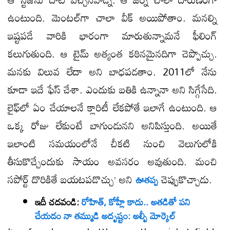
ఉంటుంది. మెంటల్​గా చాలా వీక్ అయిపోతాం. మనల్ని
ఇష్టపడే వారికి భారంగా మారుతున్నామనే ఫీలింగ్
కలుగుతుంది. ఆ టైమ్ అత్యంత కఠినమైనదిగా చెప్పొచ్చు.
మనకు విలువ లేదా అని బాధపడతాం. 2011లో నేను
కూడా ఇదే ఫేస్ చేశా. ఎందుకు బతికి ఉన్నానా అని సిగ్గేసేది.
లైఫ్​లో ఏం చేయాలనే క్లారిటీ లేకపోతే ఇలాగే ఉంటుంది. ఆ
ఒక్క రోజు లేకుంటే బాగుండునని అనిపిస్తుంది. అయితే
ఇలాంటి సమయంలోనే చీకటి నుంచి వెలుగులోకి
తీసుకొచ్చేందుకు సాయం అవసరం అవుతుంది. మంచి
సపోర్ట్ దొరికితే బయటపడొచ్చు’ అని
చెప్పుకొచ్చాడు.
ఊతప్ప
ఇదీ చదవండి:
రోహిత్, కోహ్లీ కాదు.. అతడితో పని
చేయడం నా తమ్ముడి అదృష్టం: అల్బీ మోర్కెల్