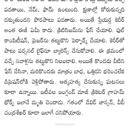
పడతాయి, నేమ్, ఫామ్ ఉంటుంది. క్షణాల్లో కోరుకున్నది
దక్కుతుందని పొరపాటు పడతారు. అయితే ప్లేయర్ల కెరీర్
అంత ఈజీ ఏమీ కాదు. క్రిటిసిజమ్​ను ఫేస్ చేయాలి. ఫుల్
కాంపిటీషన్​, ప్రెజర్​ను తట్టుకొని పెర్ఫార్మ్ చేయాలి. కెరీర్​తో
పాటు పర్సనల్ లైఫ్​నూ బ్యాలెన్స్ చేసుకోవాలి. ఈ క్రమంలో
వచ్చే సవాళ్లను తట్టుకొని నిలబడాలి. అయితే కొందరు వీటిని
ఫేస్ చేసినా, మరికొందరు మాత్రం బాధ, ఒత్తిడని భరించలేక
డిప్రెషన్​లోకి వెళ్లిపోతారు. ఆత్మహత్య చేసుకున్న ఘటనలు
కూడా ఉన్నాయి. ఇటీవల ఇంగ్లండ్ మాజీ క్రికెటర్ గ్రాహమ్
థోర్ప్ ఇలానే మృతి చెందాడు. గతంలో డేవిడ్ జాన్సన్, వీబీ
చంద్రశేఖర్ కూడా ఇలాగే చనిపోయారు.