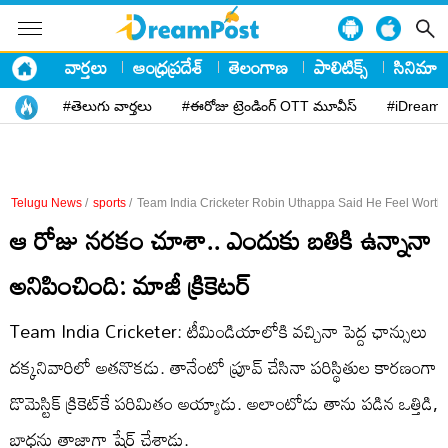
వార్తలు
ఆంధ్రప్రదేశ్
తెలంగాణ
పాలిటిక్స్
సినిమా
#తెలుగు వార్తలు
#ఈరోజు ట్రెండింగ్ OTT మూవీస్
#iDreamP
Telugu News
/
sports
/
Team India Cricketer Robin Uthappa Said He Feel Worth
ఆ రోజు నరకం చూశా.. ఎందుకు బతికి ఉన్నానా
అనిపించింది: మాజీ క్రికెటర్
Team India Cricketer: టీమిండియాలోకి వచ్చినా పెద్ద ఛాన్సులు
దక్కనివారిలో అతనొకడు. తానేంటో ప్రూవ్ చేసినా పరిస్థితుల కారణంగా
డొమెస్టిక్ క్రికెట్​కే పరిమితం అయ్యాడు. అలాంటోడు తాను పడిన ఒత్తిడి,
బాధను తాజాగా షేర్ చేశాడు.