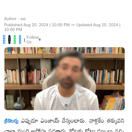
Author :
sai
Published Aug 20, 2024 | 10:00 PM
⚊
Updated
Aug 20, 2024 |
10:00 PM
Follow
|
Us
ఎప్పుడూ ఎంజాయ్ చేస్తుంటారు. వాళ్లకేం తక్కువని
క్రికెటర్లు
చాలా మంది అపోహ పడతారు. కోట్లకు కోట్లు డబ్బులు వచ్చి