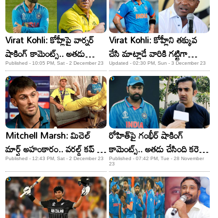
Virat Kohli: కోహ్లీపై వార్నర్
Virat Kohli: కోహ్లీని తక్కువ
షాకింగ్ కామెంట్స్.. అతడు
చేసి మాట్లాడే వారికి గట్టిగా
అక్కర్లేదంటూ..!
ఇచ్చిపడేసిన బ్రియాన్ లారా!
Published - 10:05 PM, Sat - 2 December 23
Updated - 02:30 PM, Sun - 3 December 23
Mitchell Marsh: మిచెల్
రోహిత్​పై గంభీర్ షాకింగ్
మార్ష్ అహంకారం.. వరల్డ్ కప్ పై
కామెంట్స్.. అతడు చేసింది కరెక్ట్
మళ్లీ కాళ్లు పెడతా అంటూ..!
కాదంటూ..!
Published - 12:43 PM, Sat - 2 December 23
Published - 07:42 PM, Tue - 28 November
23