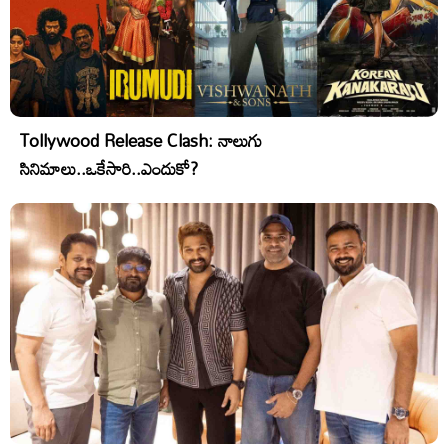
Tollywood Release Clash: నాలుగు
సినిమాలు..ఒకేసారి..ఎందుకో?