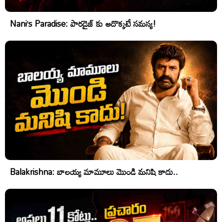
Nani’s Paradise: పారడైజ్ కు అదొక్కటే సమస్య!
Balakrishna: బాలయ్య మామూలు మొండి మనిషి కాదు..