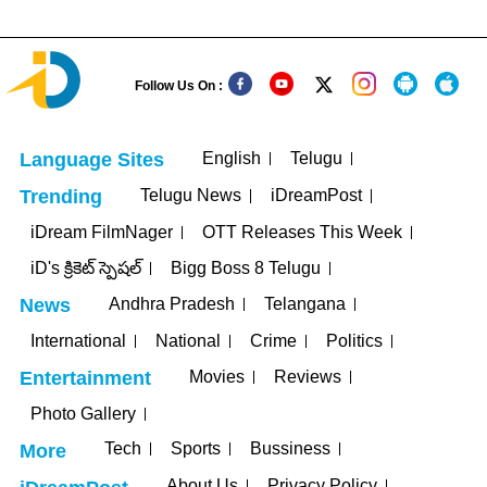
Follow Us On :
English
Telugu
Language Sites
Telugu News
iDreamPost
Trending
iDream FilmNager
OTT Releases This Week
iD's క్రికెట్ స్పెషల్
Bigg Boss 8 Telugu
Andhra Pradesh
Telangana
News
International
National
Crime
Politics
Movies
Reviews
Entertainment
Photo Gallery
Tech
Sports
Bussiness
More
About Us
Privacy Policy