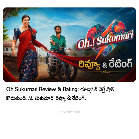
Oh Sukumari Review & Rating: చూడ్డానికి వెళ్తే షాక్
కొడుతుంది..’ఓ సుకుమారి’ రివ్యూ & రేటింగ్.