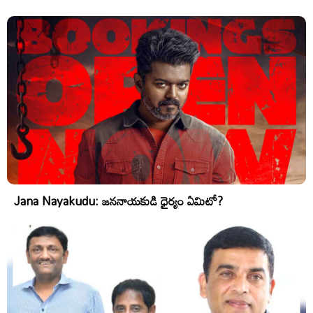
Jana Nayakudu: జననాయకుడి ధైర్యం ఏమిటో?