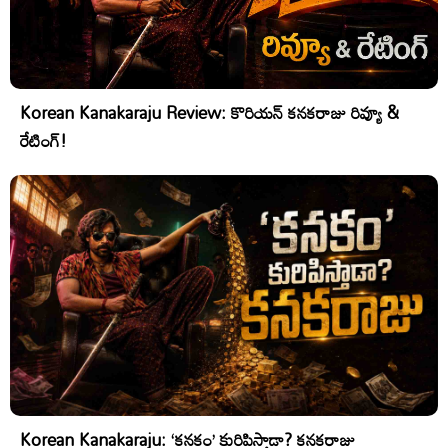
Korean Kanakaraju Review: కొరియన్ కనకరాజు రివ్యూ &
రేటింగ్!
Korean Kanakaraju: ‘కనకం’ కురిపిస్తాడా? కనకరాజు