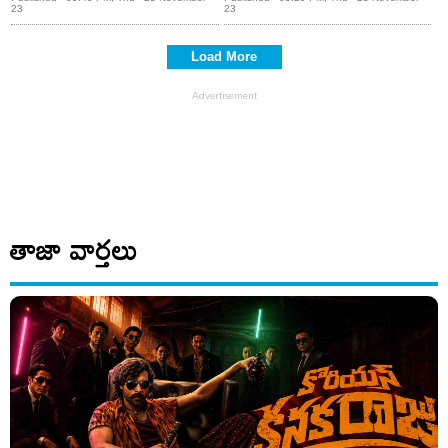
ఎవరంటే?
ద్రవిడ్!
23
23
Load More
తాజా వార్తలు