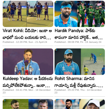
Virat Kohli: వీడియో: ఇంకా ఆ
Hardik Pandya: పాక్​కు
బాధలో నుంచి బయటకు రాని
శాపంగా మారిన హార్దిక్.. అతడి
కోహ్లీ.. గంభీర్​తో షేర్ చేసుకొని..!
వల్లే వరుస ఓటములు!
Published - 12:29 PM, Sun - 21 April 24
Published - 08:08 PM, Fri - 19 January 24
Kuldeep Yadav: ఆ పీడకలను
Rohit Sharma: మానిన
మర్చిపోలేకపోతున్నా.. ఇంకా
గాయాన్ని మళ్లీ రేపుతున్నారు..
వెంటాడుతోంది: కుల్దీప్ యాదవ్
రోహిత్ శర్మను వదలని ఆసీస్!
Published - 04:41 PM, Mon - 18 December
Published - 05:20 PM, Thu - 14 December
23
23