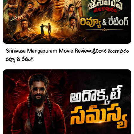
Srinivasa Mangapuram Movie Review:శ్రీనివాస మంగాపురం
రివ్యూ & రేటింగ్