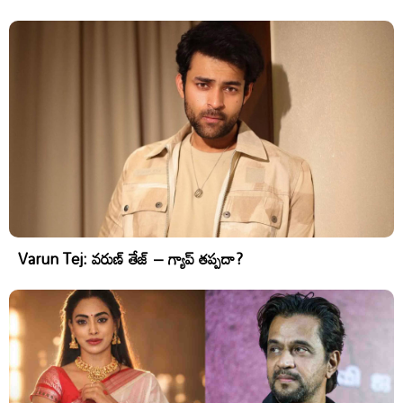
Varun Tej: వరుణ్ తేజ్ – గ్యాప్ తప్పదా?