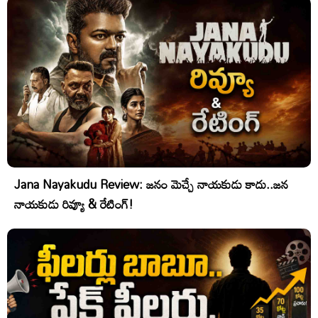
Jana Nayakudu Review: జనం మెచ్చే నాయకుడు కాదు..జన
నాయకుడు రివ్యూ & రేటింగ్!