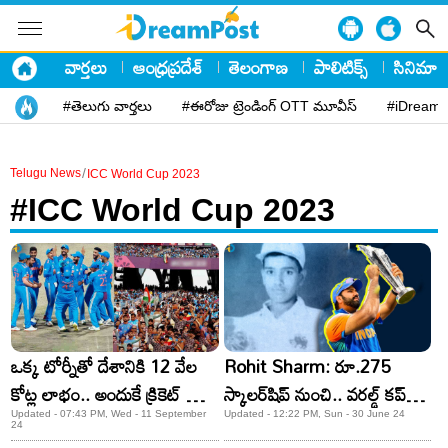
వార్తలు
ఆంధ్రప్రదేశ్
తెలంగాణ
పాలిటిక్స్
సినిమా
#తెలుగు వార్తలు
#ఈరోజు ట్రెండింగ్ OTT మూవీస్
#iDreamP
/
Telugu News
ICC World Cup 2023
#ICC World Cup 2023
ఒక్క టోర్నీతో దేశానికి 12 వేల
Rohit Sharm: రూ.275
కోట్ల లాభం.. అందుకే క్రికెట్ మన
స్కాలర్‌షిప్‌ నుంచి.. వరల్డ్‌ కప్‌
ఊపిరి అనేది!
గెలిచిన కెప్టెన్‌! ఇదీ రోహిత్‌ సక్సెస్‌
Updated - 07:43 PM, Wed - 11 September
Updated - 12:22 PM, Sun - 30 June 24
24