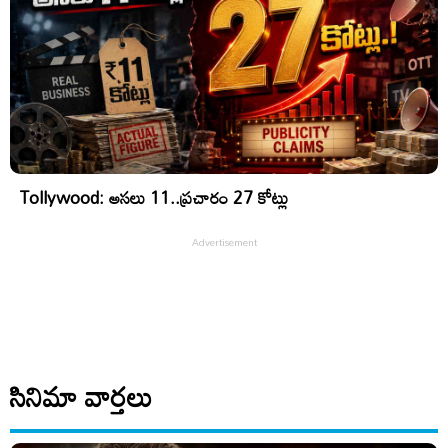
Tollywood: అసలు 11..ప్రచారం 27 కోట్లు
సినిమా వార్తలు