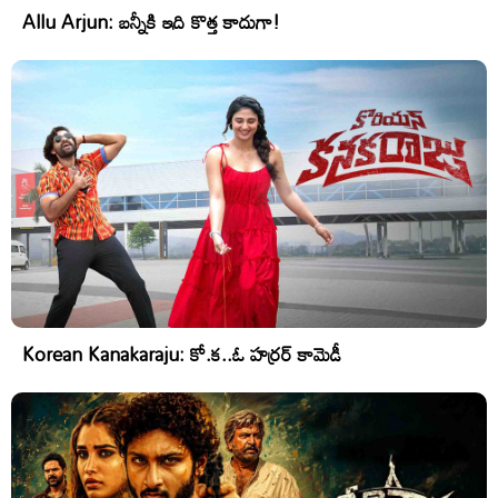
Allu Arjun: బన్నీకి ఇది కొత్త కాదుగా!
Korean Kanakaraju: కో.క..ఓ హర్రర్ కామెడీ