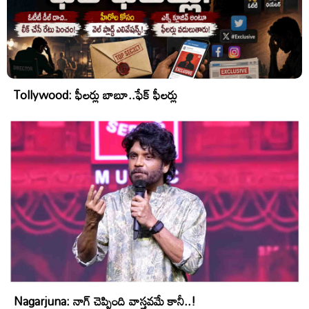
Tollywood: ఫీలర్లు బాబూ..ఫేక్ ఫీలర్లు
Nagarjuna: నాగ్ చెప్పింది వాస్తవమే కానీ..!