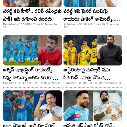
వరల్డ్ కప్ హీరో.. రచిన్ రవీంద్రకు
వరల్డ్ కప్ ఫైనల్​ ఓటమిపై
షాక్! ఇది ఊహించి ఉండరు!
రాయుడు షాకింగ్ కామెంట్స్..
మూర్ఖత్వం అంటూ..!
Published - 02:39 PM, Tue - 28 November
Published - 06:39 PM, Sun - 26 November
23
23
అశ్విన్ ఇంట్రెస్టింగ్ కామెంట్స్..
ఆస్ట్రేలియాపై మహ్మద్ షమి
కప్పు రాకున్నా అతడు దొరికాడు
సీరియస్.. వాళ్లు చేసింది
చాలంటూ..!
తప్పంటూ..!
Published - 11:42 AM, Sat - 25 November 23
Published - 03:35 PM, Fri - 24 November 23
అలా చేసుంటే ఇండియా వరల్డ్‌
ఆస్పత్రి బెడ్​ మీద రషీద్ ఖాన్..