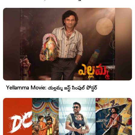
Yellamma Movie: యల్లమ్మ జస్ట్ సింపుల్ పోస్టర్