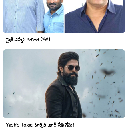
మైత్రీ-ఎస్వీసీ మరింత పోటీ!
Yash’s Toxic: టాక్సిక్..భారీ సేఫ్ గేమ్!