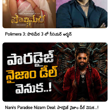
Polimera 3: పొలిమేర 3 లో సీనియర్ అర్జున్
Nani’s Paradise Nizam Deal: పారడైజ్ నైజాం డీల్ వెనుక..!