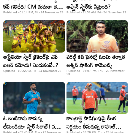
కప్‌ గెలిచేది! CM మమతా బెనర్జీ
ఆఫ్ఘాన్ స్టార్​కు ఏమైంది?
కొత్త వాదన
Published - 01:14 PM, Fri - 24 November 23
Published - 11:53 AM, Fri - 24 November 23
ఆస్ట్రేలియా స్టార్ క్రికెటర్​పై ఎఫ్​​
వరల్డ్ కప్ ఫైనల్లో ఓటమి తర్వాత
ఐఆర్ నమోదు! ఎందుకంటే..?
అశ్విన్ షాకింగ్ కామెంట్స్
Updated - 10:22 AM, Fri - 24 November 23
Published - 07:07 PM, Thu - 23 November
23
ఓ ఇంటివాడు కానున్న
కాంట్రాక్ట్ పొడిగింపుపై కీలక
టీమిండియా స్టార్‌ సిరాజ్‌! వధువు
నిర్ణయం తీసుకున్న రాహుల్
Published - 05:45 PM, Thu - 23 November
Published - 03:29 PM, Thu - 23 November