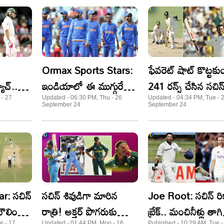
Ormax Sports Stars:
ఫేవరెట్ షాట్ కొట్టకు
ాచ్..
ఇండియాలో ఈ ముగ్గురే
241 రన్స్ చేసిన సచిన్
లాగిన
తోపులు.. క్రేజ్ లో కొట్టేవాళ్లే
క్రికెట్​లో దీన్ని మించి
 - 27
Updated - 06:30 PM, Thu - 26
Updated - 04:34 PM, Tue - 
September 24
September 24
ీగేట్?
లేరు!
బ్యాక్ లేదు!
r: సచిన్
సచిన్ శివుడిగా మారిన
Joe Root: సచిన్ రిక
లింగ్..
రాత్రి! అక్తర్ పొగరుకు
బ్రేక్.. మంచినీళ్లు తా
e - 17
Updated - 01:44 PM, Mon - 16
Published - 10:29 AM, Tue -