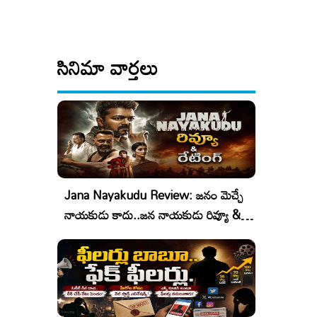
సినిమా వార్తలు
Jana Nayakudu Review: జనం మెచ్చే
నాయకుడు కాదు..జన నాయకుడు రివ్యూ &
రేటింగ్!