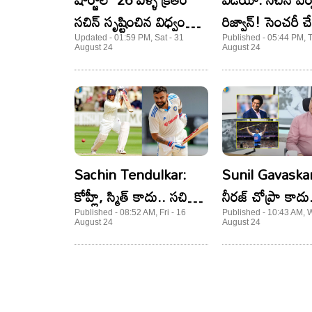
సచిన్ సృష్టించిన విధ్వంసం
రిజ్వాన్‌! సెంచరీ చ
తెలుసా? అది ఆస్ట్రేలియాకి
తప్పని ట్రోలింగ్‌!
Updated - 01:59 PM, Sat - 31
Published - 05:44 PM, 
August 24
August 24
పీడకల!
Sachin Tendulkar:
Sunil Gavaskar:
కోహ్లీ, స్మిత్ కాదు.. సచిన్
నీరజ్ చోప్రా కాదు
ఆల్ టైమ్ రికార్డ్ బద్దలు
ఇండియాలో ఉన్న గ
Published - 08:52 AM, Fri - 16
Published - 10:43 AM, 
August 24
August 24
కొట్టేది జో రూట్: పాంటింగ్
క్రీడాకారుడు అతడే
గవాస్కర్