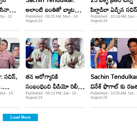
ేసినా
అలాంటి బంతితో బ్యాటర్లను
పిల్లాడిలా ఏడ్చిన సచి
టెస్ట్ చేయాలి.. సచిన్
ఓటమితో బయటకి
Thu - 22
Published - 09:25 AM, Mon - 19
Published - 10:18 AM, Sun -
August 24
August 24
ఇంట్రెస్టింగ్ కామెంట్స్!
రాకుండా..!
 సచిన్,
తన ఆరోగ్యానికి
Sachin Tendulkar
..
సంబంధించి వీడియో రిలీజ్
వినేశ్ ఫొగాట్ కు ర
ొప్ప
చేసిన వినోద్ కాంబ్లీ!
ఇవ్వాలి.. సచిన్ టెండు
Wed - 14
Published - 09:13 PM, Sat - 10
Published - 10:55 AM, Sat -
August 24
August 24
: సునీల్
డిమాండ్!
Load More