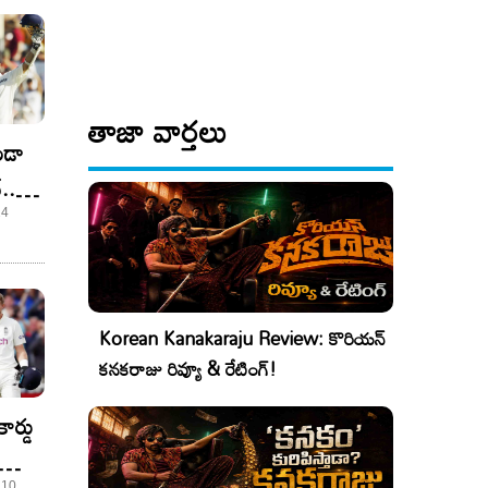
తాజా వార్తలు
ండా
..
న కమ్​
24
Korean Kanakaraju Review: కొరియన్
కనకరాజు రివ్యూ & రేటింగ్!
ార్డు
గినంత
 10