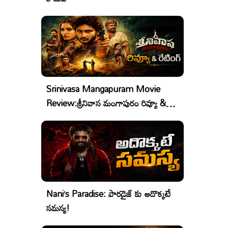
Srinivasa Mangapuram Movie
Review:శ్రీనివాస మంగాపురం రివ్యూ &
రేటింగ్
Nani’s Paradise: పారడైజ్ కు అదొక్కటే
సమస్య!