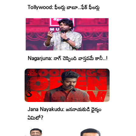
Tollywood: ఫీలర్లు బాబూ..ఫేక్ ఫీలర్లు
Nagarjuna: నాగ్ చెప్పింది వాస్తవమే కానీ..!
Jana Nayakudu: జననాయకుడి ధైర్యం
ఏమిటో?