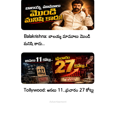
Balakrishna: బాలయ్య మామూలు మొండి
మనిషి కాదు..
Tollywood: అసలు 11..ప్రచారం 27 కోట్లు