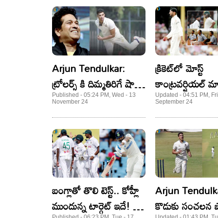
Arjun Tendulkar:
క్రికెట్​లో మోస్ట్
ట్రోలర్స్ కి దిమ్మతిరిగే షాక్..
కాంట్రవర్షియల్ మ్య
సంచలనం సృష్టించిన సచిన్
సచిన్​ను కోర్టుకు 
Published - 05:24 PM, Wed - 13
Updated - 04:51 PM, Fri
November 24
September 24
టెండూల్కర్ కొడుకు!
ఘటన! ఏంటీ మంక
బంగ్లాతో తొలి టెస్ట్‌.. కోహ్లీ
Arjun Tendulka
ముందున్న టార్గెట్‌ ఇదే! 58
కొడుకు సంచలన బౌ
Published - 06:23 PM, Tue - 17
Updated - 01:43 PM, Tu