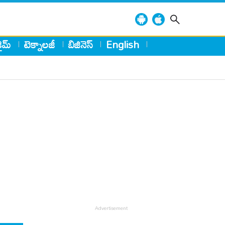
్రైమ్
టెక్నాలజీ
బిజినెస్
English