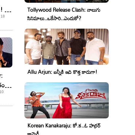
న్! ఆ
Tollywood Release Clash: నాలుగు
సినిమాలు..ఒకేసారి..ఎందుకో?
 18
Allu Arjun: బన్నీకి ఇది కొత్త కాదుగా!
:
జతం
ల్కర్
 10
Korean Kanakaraju: కో.క..ఓ హర్రర్
కామెడీ