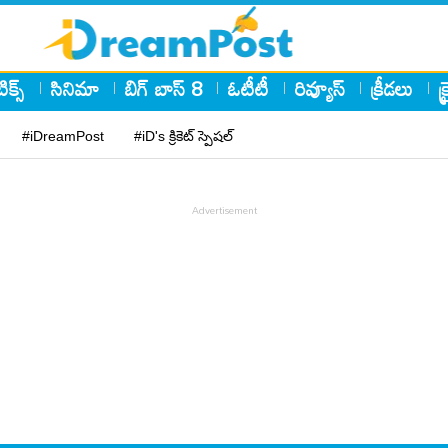
ిక్స్
సినిమా
బిగ్ బాస్ 8
ఓటీటీ
రివ్యూస్
క్రీడలు
క
#iDreamPost
#iD's క్రికెట్ స్పెషల్