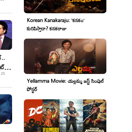
దలు
Korean Kanakaraju: ‘కనకం’
కురిపిస్తాడా? కనకరాజు
్..
ట్
- 25
Yellamma Movie: యల్లమ్మ జస్ట్ సింపుల్
పోస్టర్