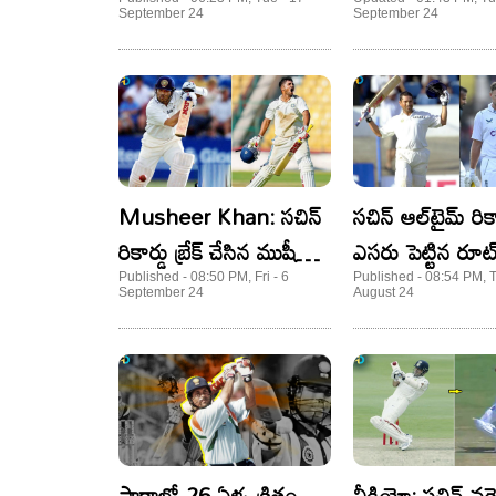
రన్స్‌ చేస్తే..
పెవిలియన్ కు క్యూ 
September 24
September 24
బ్యాటర్లు!
Musheer Khan: సచిన్
సచిన్ ఆల్​టైమ్​ రిక
రికార్డు బ్రేక్ చేసిన ముషీర్
ఎసరు పెట్టిన రూట్
ఖాన్.. ఎప్పటికీ
మామూలు ఘనత క
Published - 08:50 PM, Fri - 6
Published - 08:54 PM, 
September 24
August 24
గుర్తుండిపోయే ఫీట్!
షార్జాలో 26 ఏళ్ళ క్రితం
వీడియో: సచిన్‌ వర్స