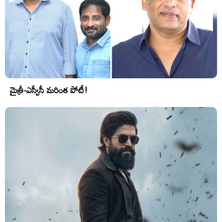
మైత్రీ-ఎస్వీసీ మరింత పోటీ!