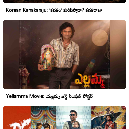
Korean Kanakaraju: ‘కనకం’ కురిపిస్తాడా? కనకరాజు
Yellamma Movie: యల్లమ్మ జస్ట్ సింపుల్ పోస్టర్