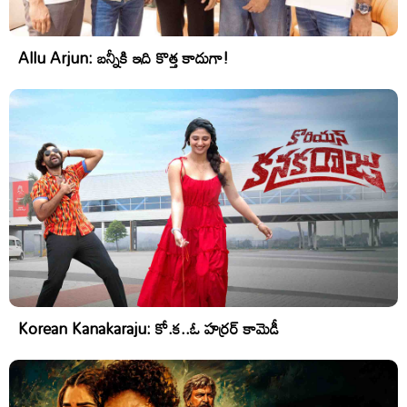
Allu Arjun: బన్నీకి ఇది కొత్త కాదుగా!
Korean Kanakaraju: కో.క..ఓ హర్రర్ కామెడీ