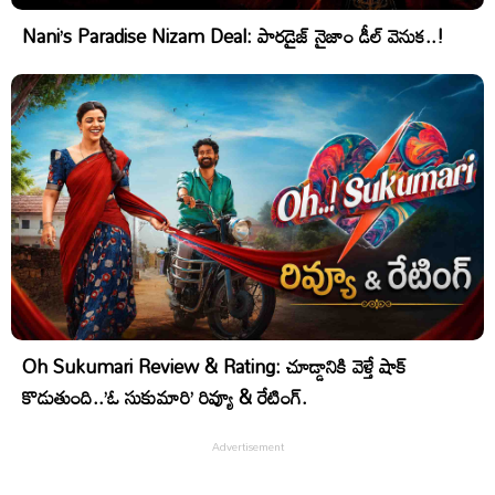
Nani’s Paradise Nizam Deal: పారడైజ్ నైజాం డీల్ వెనుక..!
Oh Sukumari Review & Rating: చూడ్డానికి వెళ్తే షాక్
కొడుతుంది..’ఓ సుకుమారి’ రివ్యూ & రేటింగ్.