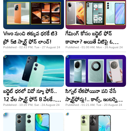
Vivo నుంచి తక్కువ ధరకే టి3
గేమింగ్ కోసం బడ్జెట్ ఫోన్
ప్రో 5జి స్మార్ట్ ఫోన్ లాంచ్!
కావాలా? అయితే వీటిపై ఓ
లుక్కేయండి.
Published - 02:43 PM, Tue - 27 August 24
Published - 01:00 AM, Mon - 26 August 24
బడ్జెట్ ధరలో వివో న్యూ ఫోన్..
సిగ్నల్ లేకపోయినా పని చేసే
12 వేల స్మార్ట్ ఫోన్ 8 వేలకే..
స్మార్ట్‌ఫోన్లు!.. కాల్స్, ఇంటర్నెట్
త్వరపడండి
యూజ్ చేసుకోవచ్చు
Published - 10:20 PM, Sat - 24 August 24
Published - 01:21 AM, Tue - 20 August 24