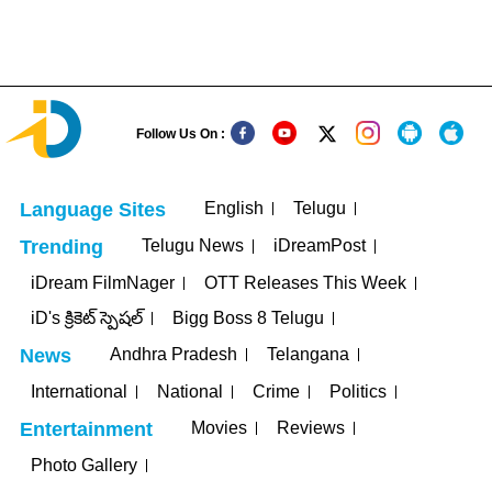
Follow Us On :
English
Telugu
Language Sites
Telugu News
iDreamPost
Trending
iDream FilmNager
OTT Releases This Week
iD's క్రికెట్ స్పెషల్
Bigg Boss 8 Telugu
Andhra Pradesh
Telangana
News
International
National
Crime
Politics
Movies
Reviews
Entertainment
Photo Gallery