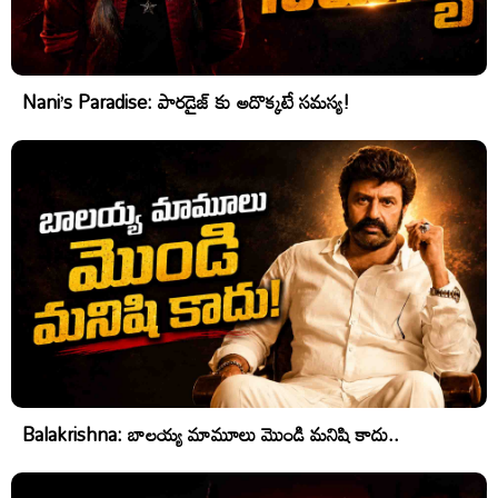
Nani’s Paradise: పారడైజ్ కు అదొక్కటే సమస్య!
Balakrishna: బాలయ్య మామూలు మొండి మనిషి కాదు..