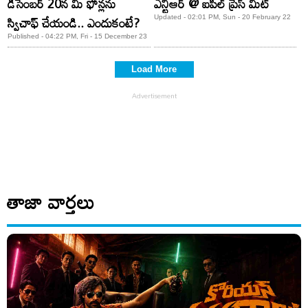
డిసెంబర్ 20న మీ ఫోన్లను
ఎన్టిఆర్ @ ఐపీల్ ప్రెస్ మీట్
స్విచాఫ్ చేయండి.. ఎందుకంటే?
Updated - 02:01 PM, Sun - 20 February 22
Published - 04:22 PM, Fri - 15 December 23
Load More
తాజా వార్తలు