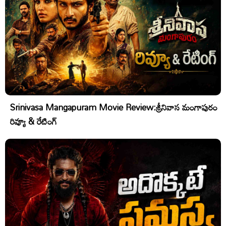
Srinivasa Mangapuram Movie Review:శ్రీనివాస మంగాపురం
రివ్యూ & రేటింగ్