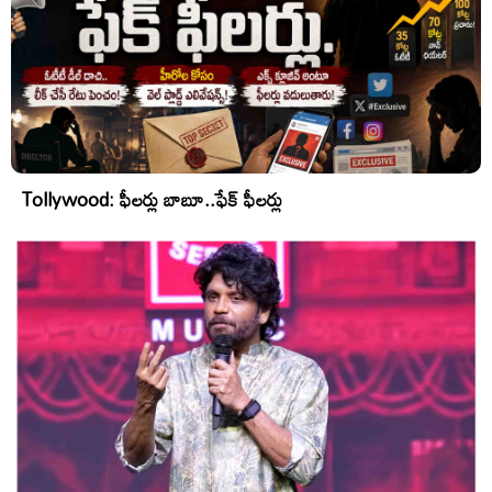
Tollywood: ఫీలర్లు బాబూ..ఫేక్ ఫీలర్లు