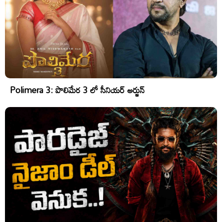
Polimera 3: పొలిమేర 3 లో సీనియర్ అర్జున్