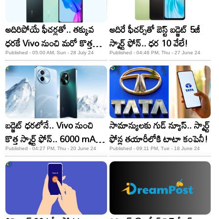
అదిరిపోయే ఫీచర్లతో.. తక్కువ
అదిరే ఫీచర్స్‌తో బెస్ట్ బడ్జెట్ 5జీ
ధరకే Vivo నుంచి మరో కొత్త
స్మార్ట్ ఫోన్.. ధర 10 వేలే!
ఫోన్
Published - 05:00 AM, Sun - 28 July 24
Published - 04:46 PM, Thu - 27 June 24
బడ్జెట్ ధరలోనే.. Vivo నుంచి
సామాన్యులకు గుడ్ న్యూస్.. స్మార్ట్
కొత్త స్మార్ట్ ఫోన్‌.. 6000 mAH
ఫోన్ల తయారీలోకి టాటా కంపెనీ!
బ్యాటరీతో..
Published - 04:27 PM, Thu - 20 June 24
Published - 09:11 PM, Tue - 18 June 24