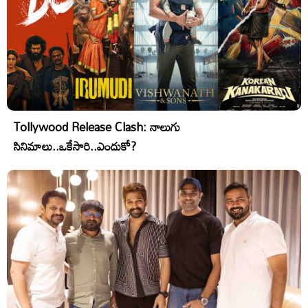
Tollywood Release Clash: నాలుగు
సినిమాలు..ఒకేసారి..ఎందుకో?