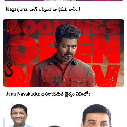
Nagarjuna: నాగ్ చెప్పింది వాస్తవమే కానీ..!
Jana Nayakudu: జననాయకుడి ధైర్యం ఏమిటో?