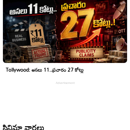
Tollywood: అసలు 11..ప్రచారం 27 కోట్లు
సినిమా వార్తలు