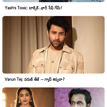
Yash’s Toxic: టాక్సిక్..భారీ సేఫ్ గేమ్!
Varun Tej: వరుణ్ తేజ్ – గ్యాప్ తప్పదా?