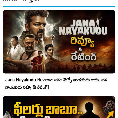
Jana Nayakudu Review: జనం మెచ్చే నాయకుడు కాదు..జన
నాయకుడు రివ్యూ & రేటింగ్!