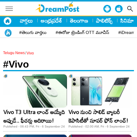
వార్తలు
ఆంధ్రప్రదేశ్
తెలంగాణ
పాలిటిక్స్
సినిమా
#తెలుగు వార్తలు
#ఈరోజు ట్రెండింగ్ OTT మూవీస్
#iDreamP
/
Telugu News
Vivo
#Vivo
Vivo T3 Ultra లాంచ్ అయ్యేది
Vivo నుంచి సాలిడ్ బ్యాటరీ
అప్పుడే.. ఫీచర్లు అదిరాయి!
కెపాసిటీతో సూపర్ ఫోన్ లాంచ్!
Published - 06:43 PM, Fri - 6 September 24
Published - 02:00 AM, Fri - 6 September 24