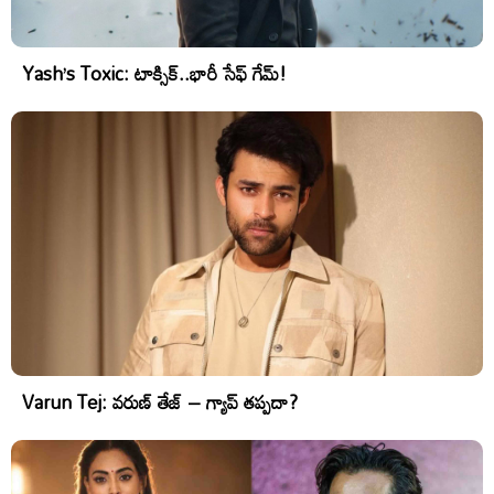
Yash’s Toxic: టాక్సిక్..భారీ సేఫ్ గేమ్!
Varun Tej: వరుణ్ తేజ్ – గ్యాప్ తప్పదా?