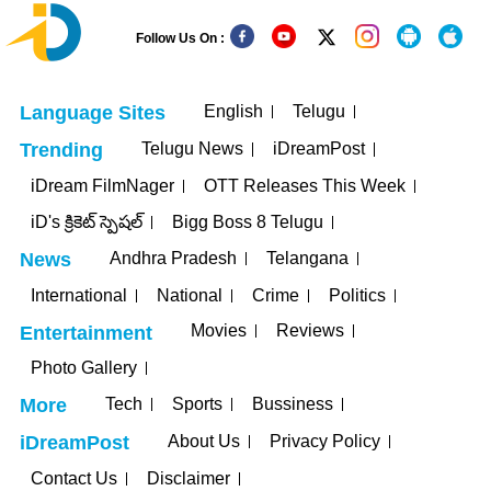
Follow Us On :
English
Telugu
Language Sites
Telugu News
iDreamPost
Trending
iDream FilmNager
OTT Releases This Week
iD's క్రికెట్ స్పెషల్
Bigg Boss 8 Telugu
Andhra Pradesh
Telangana
News
International
National
Crime
Politics
Movies
Reviews
Entertainment
Photo Gallery
Tech
Sports
Bussiness
More
About Us
Privacy Policy
iDreamPost
Contact Us
Disclaimer