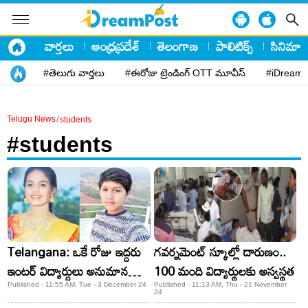
వార్తలు
ఆంధ్రప్రదేశ్
తెలంగాణ
పాలిటిక్స్
సినిమా
#తెలుగు వార్తలు
#ఈరోజు ట్రెండింగ్ OTT మూవీస్
#iDreamP
/
Telugu News
students
#students
Telangana: ఒకే రోజు ఇద్దరు
గవర్నమెంట్ స్కూల్లో దారుణం..
ఇంటర్ విద్యార్ధులు అనుమానస్పద
100 మంది విద్యార్థులకు అస్వస్థత
మృతి.. అసలేమయ్యింది?
Published - 11:55 AM, Tue - 3 December 24
Published - 11:13 AM, Thu - 21 November
24