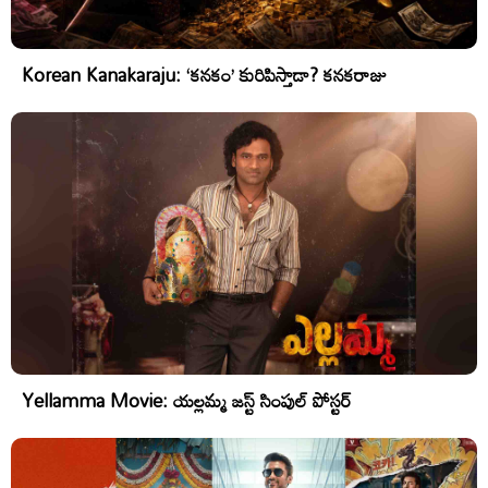
Korean Kanakaraju: ‘కనకం’ కురిపిస్తాడా? కనకరాజు
Yellamma Movie: యల్లమ్మ జస్ట్ సింపుల్ పోస్టర్