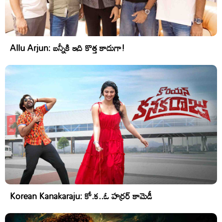
Allu Arjun: బన్నీకి ఇది కొత్త కాదుగా!
Korean Kanakaraju: కో.క..ఓ హర్రర్ కామెడీ