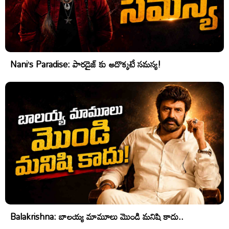
Nani’s Paradise: పారడైజ్ కు అదొక్కటే సమస్య!
Balakrishna: బాలయ్య మామూలు మొండి మనిషి కాదు..