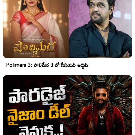
Polimera 3: పొలిమేర 3 లో సీనియర్ అర్జున్