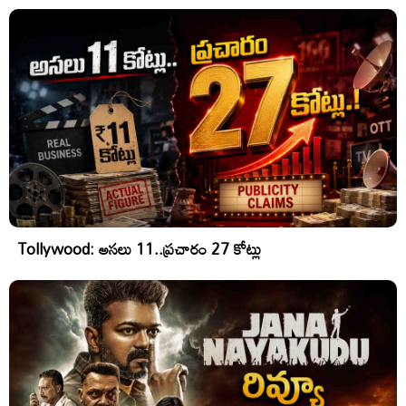
Tollywood: అసలు 11..ప్రచారం 27 కోట్లు