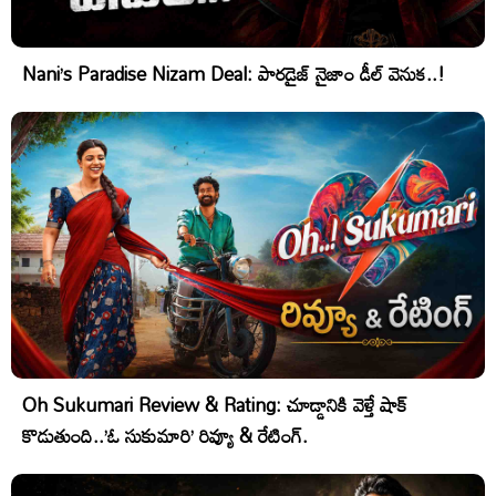
Nani’s Paradise Nizam Deal: పారడైజ్ నైజాం డీల్ వెనుక..!
Oh Sukumari Review & Rating: చూడ్డానికి వెళ్తే షాక్
కొడుతుంది..’ఓ సుకుమారి’ రివ్యూ & రేటింగ్.