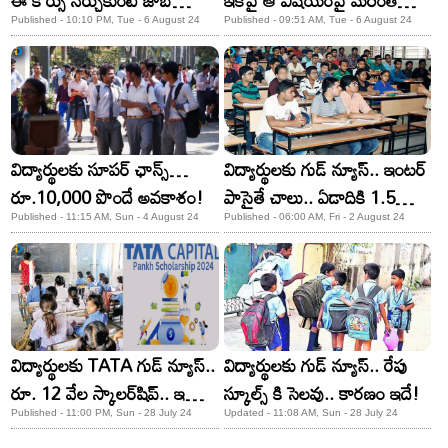
ఈ కోర్సు నేర్చుకుంటే జాబ్
ఇకపై ఆ విషయంపై మరింత
గ్యారెంటీ
ఫోకస్!
Published - 10:10 PM, Tue - 6 August 24
Published - 09:51 AM, Tue - 6 August 24
విద్యార్థులకు సూపర్ ఛాన్స్…
విద్యార్థులకు గుడ్ న్యూస్.. ఇంటర్
రూ.10,000 పొందే అవకాశం!
పాసైతే చాలు.. ఏడాదికి 1.5
లక్షల స్కాలర్‌షిప్!
Published - 11:15 AM, Sun - 4 August 24
Published - 06:00 AM, Fri - 2 August 24
విద్యార్థులకు TATA గుడ్ న్యూస్..
విద్యార్థులకు గుడ్ న్యూస్.. రేపు
రూ. 12 వేల స్కాలర్‌షిప్.. ఇలా
స్కూల్స్ కి సెలవు.. కారణం ఇదే!
అప్లై చేసుకోండి
Published - 11:00 PM, Sun - 28 July 24
Updated - 11:08 AM, Sun - 28 July 24