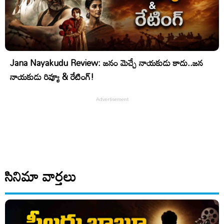
Jana Nayakudu Review: జనం మెచ్చే నాయకుడు కాదు..జన
నాయకుడు రివ్యూ & రేటింగ్!
సినిమా వార్తలు