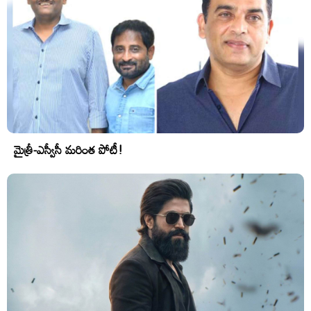
మైత్రీ-ఎస్వీసీ మరింత పోటీ!