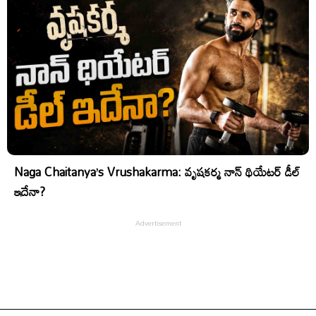
Naga Chaitanya’s Vrushakarma: వృషకర్మ నాన్ థియేటర్ డీల్
ఇదేనా?