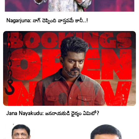
Nagarjuna: నాగ్ చెప్పింది వాస్తవమే కానీ..!
Jana Nayakudu: జననాయకుడి ధైర్యం ఏమిటో?