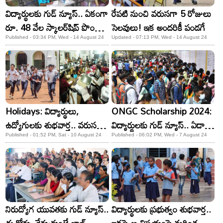
విద్యార్థులకు గుడ్ న్యూస్.. ఏకంగా
రేపటి నుంచి వరుసగా 5 రోజులు
రూ. 48 వేల స్కాలర్‌షిప్ పొందే
సెలవులు! ఇక అందరికీ పండగే
ఛాన్స్.. అర్హులు వీరే
Published - 03:34 PM, Wed - 14 August 24
Updated - 07:13 PM, Wed - 14 August 24
Holidays: విద్యార్థులు,
ONGC Scholarship 2024:
ఉద్యోగులకు శుభవార్త.. వరుసగా
విద్యార్థులకు గుడ్ న్యూస్.. ఏడాదికి
5 రోజులు సెలవులు
48 వేల స్కాలర్ షిప్.. ఇప్పుడే
Published - 01:52 PM, Sat - 10 August 24
Published - 06:02 PM, Wed - 7 August 24
అప్లై చేసుకోండి
నిరుద్యోగ యువతకు గుడ్ న్యూస్..
విద్యార్థులకు ప్రభుత్వం శుభవార్త..