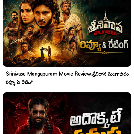
Srinivasa Mangapuram Movie Review:శ్రీనివాస మంగాపురం
రివ్యూ & రేటింగ్