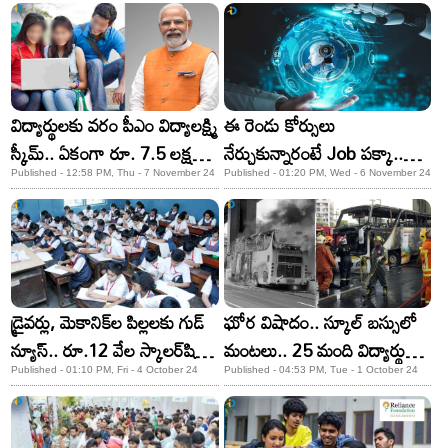
విద్యార్థులకు వరం పీఎం విద్యాలక్ష్మి
ఈ రెండు కోర్సులు
స్కీమ్.. ఏకంగా రూ. 7.5 లక్షలు
నేర్చుకున్నారంటే Job పక్కా..
పొందే ఛాన్స్..
లక్షల్లో జీతం!
Published - 12:58 PM, Thu - 7 November 24
Published - 01:20 PM, Wed - 6 November 24
డ్రైవర్లు, మెకానిక్‌ల పిల్లలకు గుడ్
ఘోర విషాదం.. స్కూల్ బస్సులో
న్యూస్.. రూ.12 వేల స్కాలర్‌షిప్
మంటలు.. 25 మంది విద్యార్థులు
పొందే ఛాన్స్
మృతి
Published - 01:10 PM, Fri - 4 October 24
Published - 04:53 PM, Tue - 1 October 24