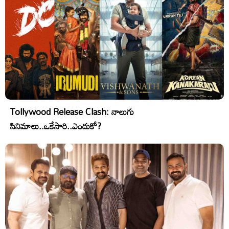
Tollywood Release Clash: నాలుగు
సినిమాలు..ఒకేసారి..ఎందుకో?