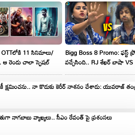
OTTలోకి 11 సినిమాలు/
Bigg Boss 8 Promo: ఫస్ట్ ప్
.. ఆ రెండు చాలా స్పెషల్
వచ్చేసింది.. RJ శేఖర్ బాషా V
హీరోయిన్ సోనియా..!
ీ క్షమించను.. నా కొడుకు కెరీర్ నాశనం చేశాడు: యువరాజ్ తండ్
ుగా నాగబాబు వ్యాఖ్యలు.. సీఎం రేవంత్ పై ప్రశంసలు