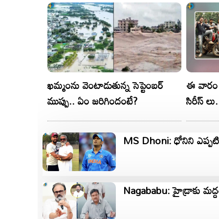
ఖమ్మంను వెంటాడుతున్న సెప్టెంబర్
ఈ వారం 
ముప్పు.. ఏం జరిగిందంటే?
సిరీస్ లు
MS Dhoni: ధోనిని ఎప్పటిక
Nagababu: హైడ్రాకు మద్దత