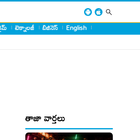
్రైమ్
టెక్నాలజీ
బిజినెస్
English
తాజా వార్తలు