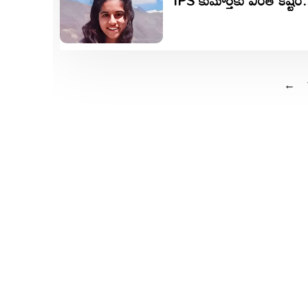
IPS కుమార్తెకు ఎంత కష
←