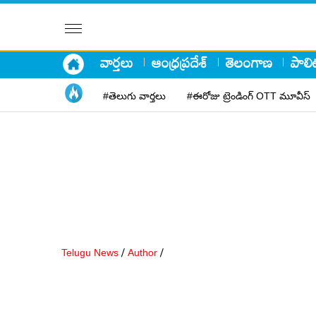
వార్తలు
ఆంధ్రప్రదేశ్
తెలంగాణ
పాలిట
#తెలుగు వార్తలు
#ఈరోజు ట్రెండింగ్ OTT మూవీస్
/
/
Telugu News
Author