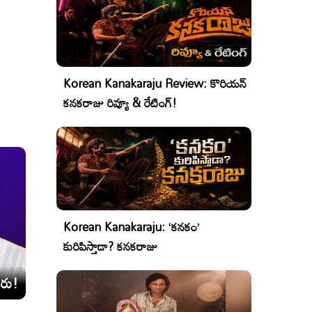
Korean Kanakaraju Review: కొరియన్
కనకరాజు రివ్యూ & రేటింగ్!
Korean Kanakaraju: ‘కనకం’
కురిపిస్తాడా? కనకరాజు
రు!