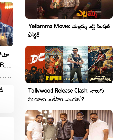
Yellamma Movie: యల్లమ్మ జస్ట్ సింపుల్
పోస్టర్
రోమో
S RGV
రి
Tollywood Release Clash: నాలుగు
సినిమాలు..ఒకేసారి..ఎందుకో?