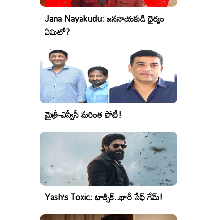
Jana Nayakudu: జననాయకుడి ధైర్యం
ఏమిటో?
మైత్రీ-ఎస్వీసీ మరింత పోటీ!
Yash’s Toxic: టాక్సిక్..భారీ సేఫ్ గేమ్!