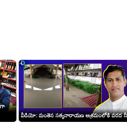
ీగా
వీడియో: మంతెన సత్యనారాయణ ఆశ్రమంలోకి వరద నీ