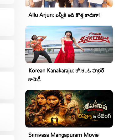
Allu Arjun: బన్నీకి ఇది కొత్త కాదుగా!
Korean Kanakaraju: కో.క..ఓ హర్రర్
కామెడీ
Srinivasa Mangapuram Movie