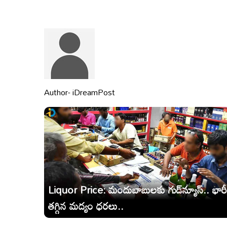
Author- iDreamPost
Liquor Price: మందుబాబులకు గుడ్‌న్యూస్‌.. భార
తగ్గిన మద్యం ధరలు..