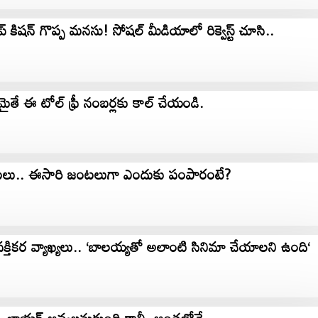
ిషన్ గొప్ప మనసు! సోషల్ మీడియాలో రిక్వెస్ట్ చూసి..
తే ఈ టోల్ ఫ్రీ నంబర్లకు కాల్ చేయండి.
జంటలు.. ఈసారి జంటలుగా ఎందుకు పంపారంటే?
క్తికర వ్యాఖ్యలు.. ‘బాలయ్యతో అలాంటి సినిమా చేయాలని ఉంది‘