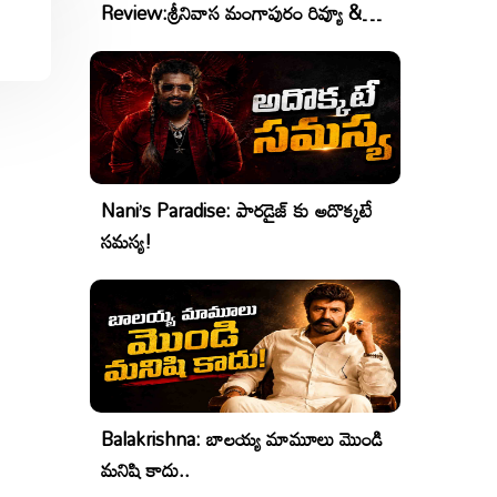
Review:శ్రీనివాస మంగాపురం రివ్యూ &
రేటింగ్
Nani’s Paradise: పారడైజ్ కు అదొక్కటే
సమస్య!
Balakrishna: బాలయ్య మామూలు మొండి
మనిషి కాదు..