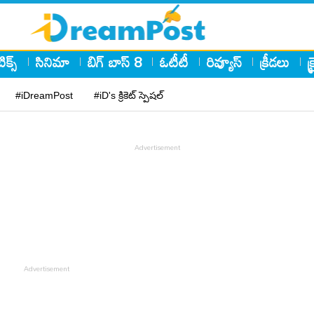
ిక్స్
సినిమా
బిగ్ బాస్ 8
ఓటీటీ
రివ్యూస్
క్రీడలు
క
#iDreamPost
#iD's క్రికెట్ స్పెషల్