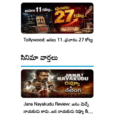
Tollywood: అసలు 11..ప్రచారం 27 కోట్లు
సినిమా వార్తలు
Jana Nayakudu Review: జనం మెచ్చే
నాయకుడు కాదు..జన నాయకుడు రివ్యూ &