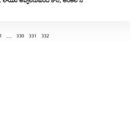
్టం.. లాయర్ అవ్వలనుకుంది కానీ, అంతలోనే
1
…
330
331
332