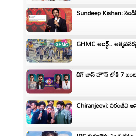
Sundeep Kishan: సందీప్ క
GHMC అలర్ట్.. అత్యవసరమై
బిగ్ బాస్ హౌస్ లోకి 7 
Chiranjeevi: చిరంజీవి ఆస