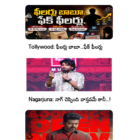
రేటింగ్!
Tollywood: ఫీలర్లు బాబూ..ఫేక్ ఫీలర్లు
Nagarjuna: నాగ్ చెప్పింది వాస్తవమే కానీ..!