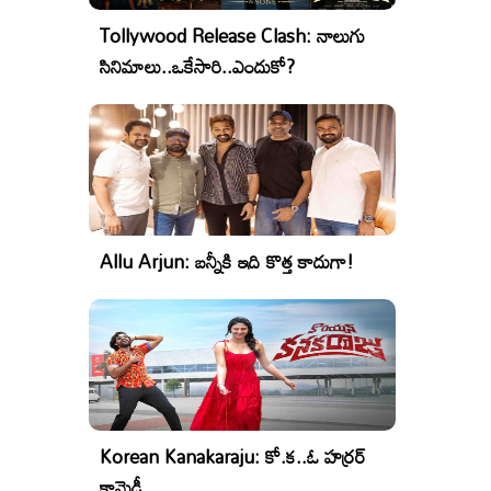
Tollywood Release Clash: నాలుగు
సినిమాలు..ఒకేసారి..ఎందుకో?
Allu Arjun: బన్నీకి ఇది కొత్త కాదుగా!
Korean Kanakaraju: కో.క..ఓ హర్రర్
కామెడీ