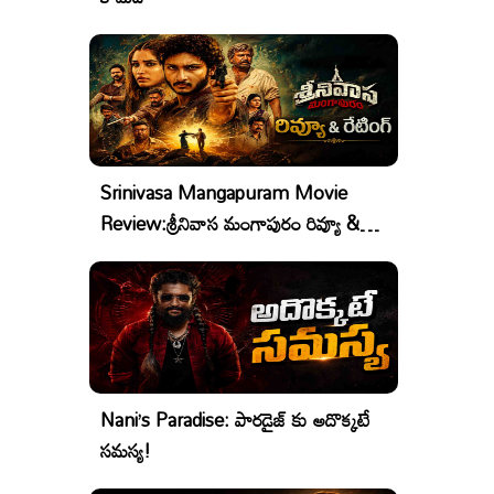
Srinivasa Mangapuram Movie
Review:శ్రీనివాస మంగాపురం రివ్యూ &
రేటింగ్
Nani’s Paradise: పారడైజ్ కు అదొక్కటే
సమస్య!