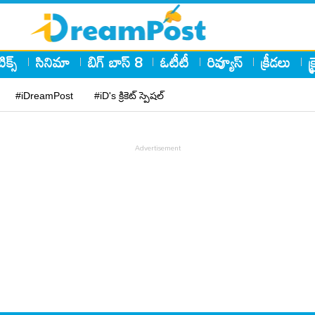
ిక్స్
సినిమా
బిగ్ బాస్ 8
ఓటీటీ
రివ్యూస్
క్రీడలు
క
#iDreamPost
#iD's క్రికెట్ స్పెషల్