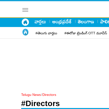
వార్తలు
ఆంధ్రప్రదేశ్
తెలంగాణ
పాలిట
#తెలుగు వార్తలు
#ఈరోజు ట్రెండింగ్ OTT మూవీస్
Telugu News
/
Directors
#Directors