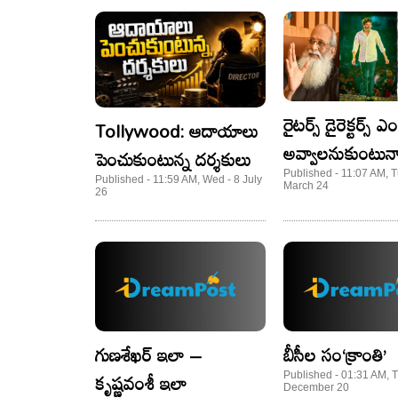
రైటర్స్ డైరెక్టర్స్ 
Tollywood: ఆదాయాలు
అవ్వాలనుకుంటున్
పెంచుకుంటున్న దర్శకులు
Published - 11:07 AM, T
Published - 11:59 AM, Wed - 8 July
March 24
26
గుణశేఖర్ ఇలా –
బీసీల సం‘క్రాంతి’
కృష్ణవంశీ ఇలా
Published - 01:31 AM, T
December 20