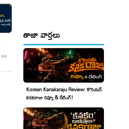
తాజా వార్తలు
య
ీ
 July
!
Korean Kanakaraju Review: కొరియన్
కనకరాజు రివ్యూ & రేటింగ్!