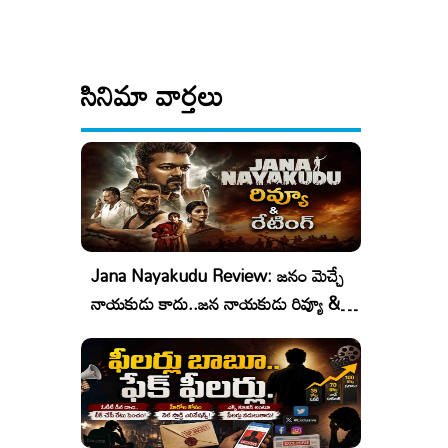
సినిమా వార్తలు
Jana Nayakudu Review: జనం మెచ్చే
నాయకుడు కాదు..జన నాయకుడు రివ్యూ &
రేటింగ్!