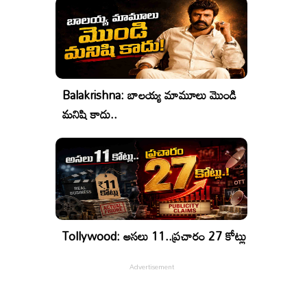
Balakrishna: బాలయ్య మామూలు మొండి
మనిషి కాదు..
Tollywood: అసలు 11..ప్రచారం 27 కోట్లు