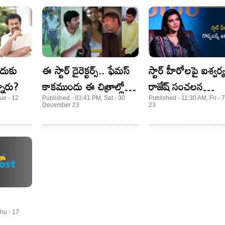
ఎందుకు
ఈ స్టార్ డైరెక్టర్స్.. ఫేమస్
స్టార్ హీరోలపై ఐశ్వర్
నారు?
కాకముందు ఈ చిత్రాల్లో
రాజేష్ సంచలన
నటించారని తెలుసా..?
కామెంట్స్.. గొప్పలన్న
ue - 12
Published - 03:41 PM, Sat - 30
Published - 11:30 AM, Fri - 7
December 23
23
అక్కడి దాకే అంటూ..
hu - 17