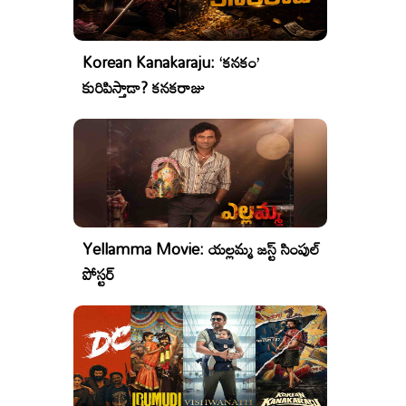
Korean Kanakaraju: ‘కనకం’
కురిపిస్తాడా? కనకరాజు
Yellamma Movie: యల్లమ్మ జస్ట్ సింపుల్
పోస్టర్