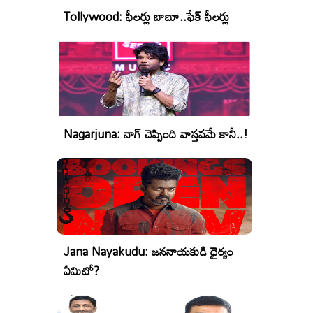
Tollywood: ఫీలర్లు బాబూ..ఫేక్ ఫీలర్లు
Nagarjuna: నాగ్ చెప్పింది వాస్తవమే కానీ..!
Jana Nayakudu: జననాయకుడి ధైర్యం
ఏమిటో?