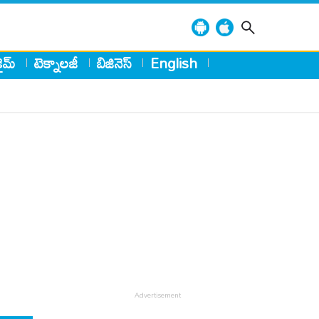
్రైమ్
టెక్నాలజీ
బిజినెస్
English