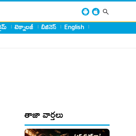
్రైమ్
టెక్నాలజీ
బిజినెస్
English
తాజా వార్తలు