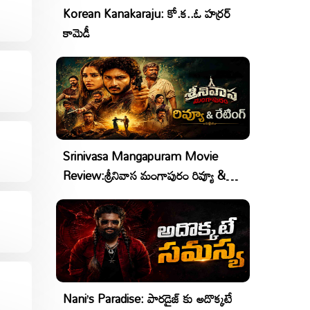
Korean Kanakaraju: కో.క..ఓ హర్రర్
కామెడీ
Srinivasa Mangapuram Movie
Review:శ్రీనివాస మంగాపురం రివ్యూ &
రేటింగ్
Nani’s Paradise: పారడైజ్ కు అదొక్కటే