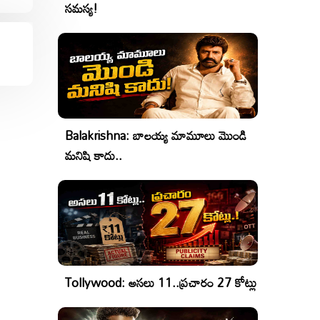
సమస్య!
Balakrishna: బాలయ్య మామూలు మొండి
మనిషి కాదు..
Tollywood: అసలు 11..ప్రచారం 27 కోట్లు