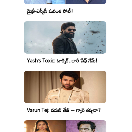
మైత్రీ-ఎస్వీసీ మరింత పోటీ!
Yash’s Toxic: టాక్సిక్..భారీ సేఫ్ గేమ్!
Varun Tej: వరుణ్ తేజ్ – గ్యాప్ తప్పదా?