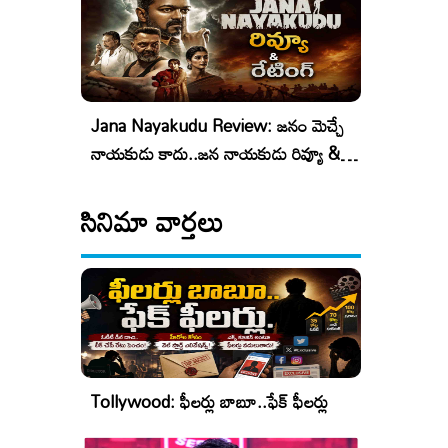
Jana Nayakudu Review: జనం మెచ్చే
నాయకుడు కాదు..జన నాయకుడు రివ్యూ &
రేటింగ్!
సినిమా వార్తలు
Tollywood: ఫీలర్లు బాబూ..ఫేక్ ఫీలర్లు