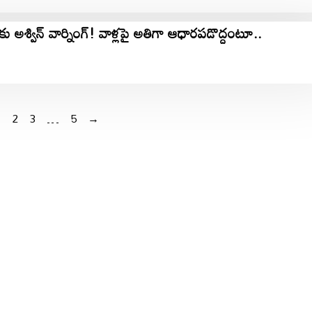
ు అశ్విన్ వార్నింగ్! వాళ్లపై అతిగా ఆధారపడొద్దంటూ..
1
2
3
…
5
→