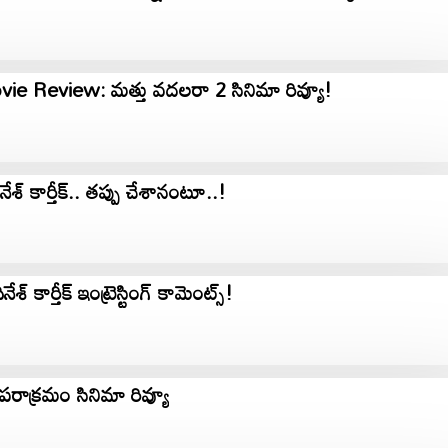
e Review: మత్తు వదలరా 2 సినిమా రివ్యూ!
దినేశ్ కార్తీక్.. తప్పు చేశానంటూ..!
నేశ్ కార్తీక్ ఇంట్రెస్టింగ్ కామెంట్స్!
క్రమం సినిమా రివ్యూ