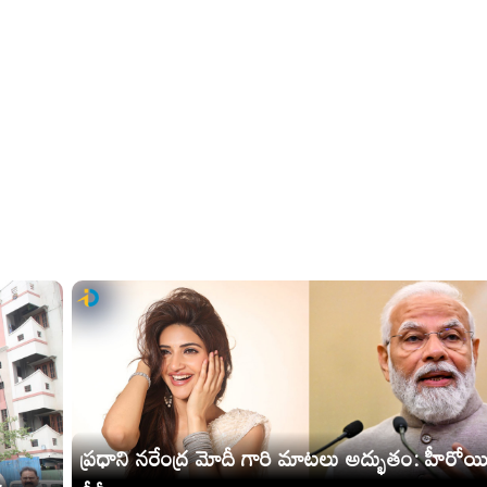
ప్రధాని నరేంద్ర మోదీ గారి మాటలు అద్భుతం: హీరోయి