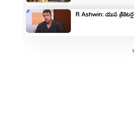
R Ashwin: యువ క్రికెటర్లక