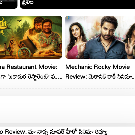
ు
శ్రీలీల
ra Restaurant Movie:
Mechanic Rocky Movie
ట్‌’ ఫస్ట్‌
Review: మెకానిక్ రాకీ సినిమా
రివ్యూ!
eview: మా నాన్న సూపర్ హీరో సినిమా రివ్యూ