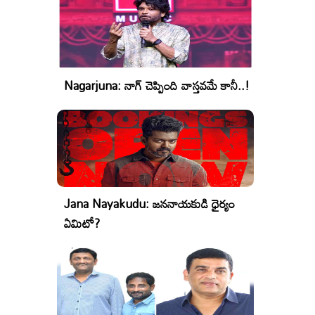
Nagarjuna: నాగ్ చెప్పింది వాస్తవమే కానీ..!
Jana Nayakudu: జననాయకుడి ధైర్యం
ఏమిటో?