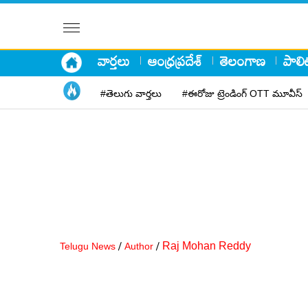
వార్తలు
ఆంధ్రప్రదేశ్
తెలంగాణ
పాలిట
#తెలుగు వార్తలు
#ఈరోజు ట్రెండింగ్ OTT మూవీస్
/
/
Raj Mohan Reddy
Telugu News
Author