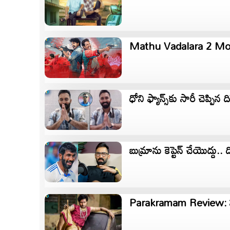
Mathu Vadalara 2 Movi
ధోని ఫ్యాన్స్‌కు సారీ చెప్పిన 
బుమ్రాను కెప్టెన్ చేయొద్దు.. ది
Parakramam Review: పరా