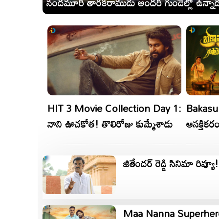
నందమూరి తారకరాముడు అందరి గుండెల్లో ఉన్నాడ
HIT 3 Movie Collection Day 1:
Bakasu
నాని ఊచకోత! తొలిరోజు కుమ్మేశాడు
ఆసక్తికరంగా ‘బకాసుర రెస్టారెం
లుక్‌
జితేందర్ రెడ్డి సినిమా రివ్యూ!
Maa Nanna Superhero R