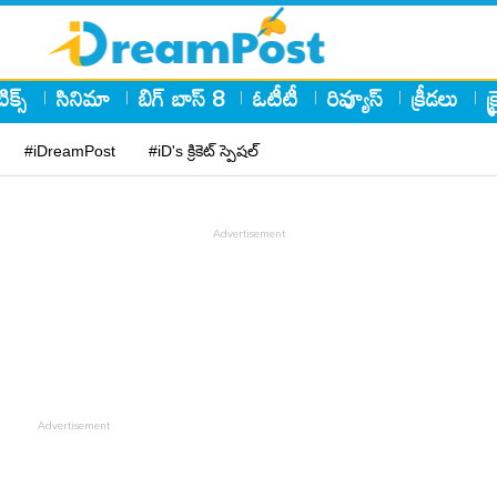
ిక్స్
సినిమా
బిగ్ బాస్ 8
ఓటీటీ
రివ్యూస్
క్రీడలు
క
#iDreamPost
#iD's క్రికెట్ స్పెషల్