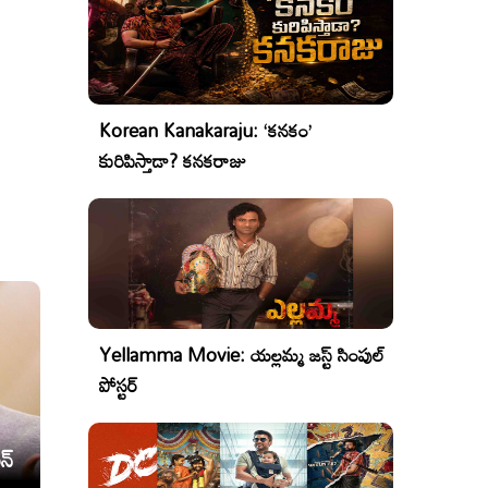
Korean Kanakaraju: ‘కనకం’
కురిపిస్తాడా? కనకరాజు
Yellamma Movie: యల్లమ్మ జస్ట్ సింపుల్
పోస్టర్
న్