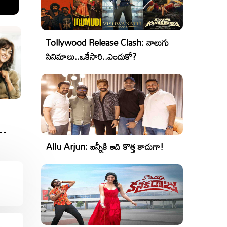
Tollywood Release Clash: నాలుగు
సినిమాలు..ఒకేసారి..ఎందుకో?
Allu Arjun: బన్నీకి ఇది కొత్త కాదుగా!