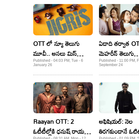
OTT లో న్యూ తెలుగు
ఏడాది తర్వాత OT
మూవీ.. అసలు మిస్
మెహరీన్ తెలుగు
కాకండి
సైకలాజికల్ థ్రిల్లర్
Published - 04:03 PM, Tue - 6
Published - 11:00 PM, Fr
January 26
September 24
‘స్పార్క్’.. స్ట్రీమింగ్
ఎక్కడంటే?
Raayan OTT: 2
అఫిషియల్: నెల
ఓటీటీల్లోకి ధనుష్ రాయన్
తిరగకుండానే ఓటిట
Published - 08:31 AM, Mon - 12
Published - 01:09 PM, S