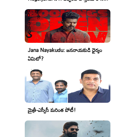
Jana Nayakudu: జననాయకుడి ధైర్యం
ఏమిటో?
మైత్రీ-ఎస్వీసీ మరింత పోటీ!