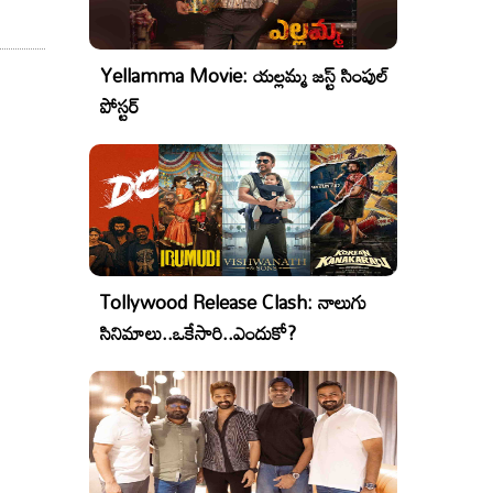
Yellamma Movie: యల్లమ్మ జస్ట్ సింపుల్
పోస్టర్
Tollywood Release Clash: నాలుగు
సినిమాలు..ఒకేసారి..ఎందుకో?