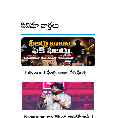
సినిమా వార్తలు
Tollywood: ఫీలర్లు బాబూ..ఫేక్ ఫీలర్లు
Nagarjuna: నాగ్ చెప్పింది వాస్తవమే కానీ..!