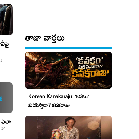
తాజా వార్తలు
కడంటే !
16
Korean Kanakaraju: ‘కనకం’
కురిపిస్తాడా? కనకరాజు
 ఏలా
- 24