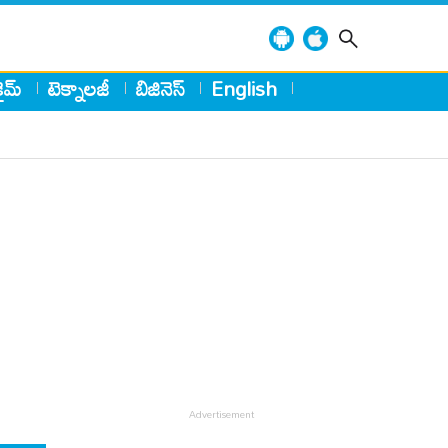
్రైమ్
టెక్నాలజీ
బిజినెస్
English