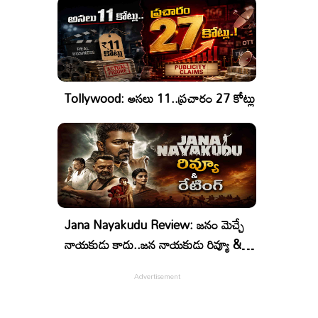
Tollywood: అసలు 11..ప్రచారం 27 కోట్లు
Jana Nayakudu Review: జనం మెచ్చే
నాయకుడు కాదు..జన నాయకుడు రివ్యూ &
రేటింగ్!