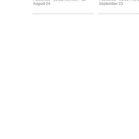
మూవీ.. స్ట్రీమింగ్
‘జైలర్’! స్ట్రీమింగ
August 24
September 23
ఎప్పటినుంచంటే?
అంటే..