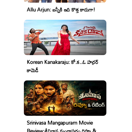
Allu Arjun: బన్నీకి ఇది కొత్త కాదుగా!
Korean Kanakaraju: కో.క..ఓ హర్రర్
కామెడీ
Srinivasa Mangapuram Movie
Review:శ్రీనివాస మంగాపురం రివ్యూ &