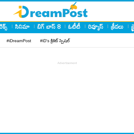
ిక్స్
సినిమా
బిగ్ బాస్ 8
ఓటీటీ
రివ్యూస్
క్రీడలు
క
#iDreamPost
#iD's క్రికెట్ స్పెషల్