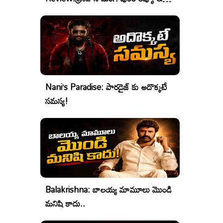
రేటింగ్
Nani’s Paradise: పారడైజ్ కు అదొక్కటే
సమస్య!
Balakrishna: బాలయ్య మామూలు మొండి
మనిషి కాదు..