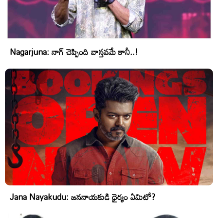
Nagarjuna: నాగ్ చెప్పింది వాస్తవమే కానీ..!
Jana Nayakudu: జననాయకుడి ధైర్యం ఏమిటో?