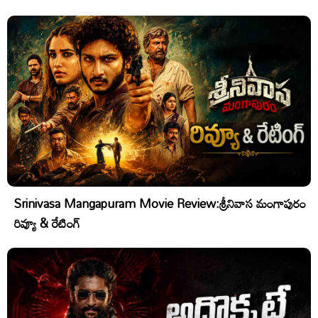
Srinivasa Mangapuram Movie Review:శ్రీనివాస మంగాపురం
రివ్యూ & రేటింగ్