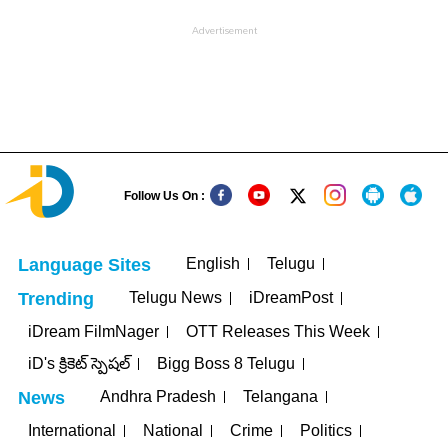
Follow Us On :
English
Telugu
Language Sites
Telugu News
iDreamPost
Trending
iDream FilmNager
OTT Releases This Week
iD's క్రికెట్ స్పెషల్
Bigg Boss 8 Telugu
Andhra Pradesh
Telangana
News
International
National
Crime
Politics