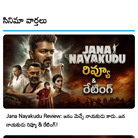
సినిమా వార్తలు
Jana Nayakudu Review: జనం మెచ్చే నాయకుడు కాదు..జన
నాయకుడు రివ్యూ & రేటింగ్!