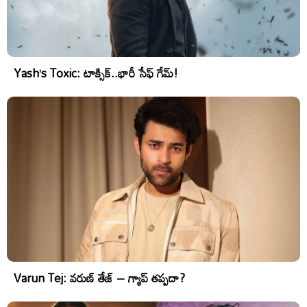
Yash’s Toxic: టాక్సిక్..భారీ సేఫ్ గేమ్!
Varun Tej: వరుణ్ తేజ్ – గ్యాప్ తప్పదా?