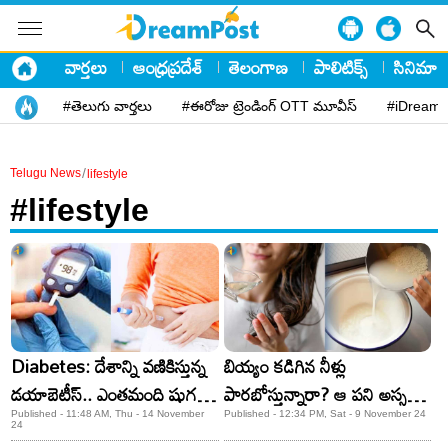
వార్తలు
ఆంధ్రప్రదేశ్
తెలంగాణ
పాలిటిక్స్
సినిమా
#తెలుగు వార్తలు
#ఈరోజు ట్రెండింగ్ OTT మూవీస్
#iDreamP
/
Telugu News
lifestyle
#lifestyle
Diabetes: దేశాన్ని వణికిస్తున్న
బియ్యం కడిగిన నీళ్లు
డయాబెటీస్.. ఎంతమంది షుగర్
పారబోస్తున్నారా? ఆ పని అస్సలు
పేషెంట్లో తెలుసా? ఇలా
చేయకండి..ఎందుకో తెలుసా?
Published - 11:48 AM, Thu - 14 November
Published - 12:34 PM, Sat - 9 November 24
24