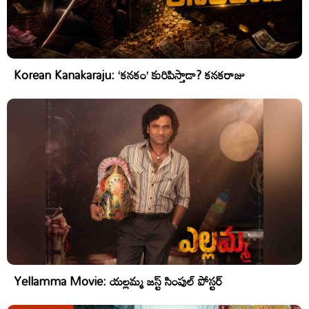
Korean Kanakaraju: ‘కనకం’ కురిపిస్తాడా? కనకరాజు
Yellamma Movie: యల్లమ్మ జస్ట్ సింపుల్ పోస్టర్