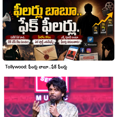
Tollywood: ఫీలర్లు బాబూ..ఫేక్ ఫీలర్లు