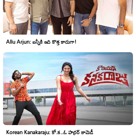
Allu Arjun: బన్నీకి ఇది కొత్త కాదుగా!
Korean Kanakaraju: కో.క..ఓ హర్రర్ కామెడీ