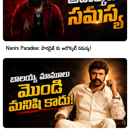
Nani’s Paradise: పారడైజ్ కు అదొక్కటే సమస్య!