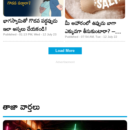
భాగస్వామితో గొడవ పడ్డప్పుడు
మీ ఆహారంలో ఉప్పును బాగా
ఇలా అస్సలు చేయకండి!
ఎక్కువగా తీసుకుంటారా? –
Published - 01:13 PM, Wed - 12 July 23
తస్మాత్ జాగ్రత్త!!
Published - 07:54 AM, Tue - 12 July 22
Load More
తాజా వార్తలు