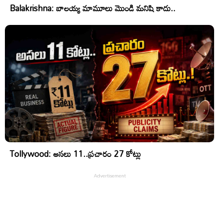
Balakrishna: బాలయ్య మామూలు మొండి మనిషి కాదు..
Tollywood: అసలు 11..ప్రచారం 27 కోట్లు