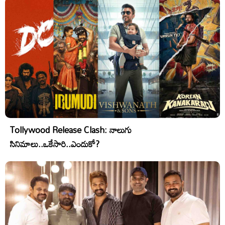
Tollywood Release Clash: నాలుగు
సినిమాలు..ఒకేసారి..ఎందుకో?