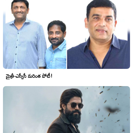
మైత్రీ-ఎస్వీసీ మరింత పోటీ!