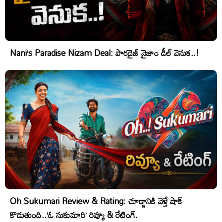
Nani’s Paradise Nizam Deal: పారడైజ్ నైజాం డీల్ వెనుక..!
Oh Sukumari Review & Rating: చూడ్డానికి వెళ్తే షాక్
కొడుతుంది..’ఓ సుకుమారి’ రివ్యూ & రేటింగ్.