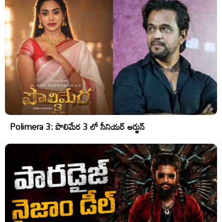
Polimera 3: పొలిమేర 3 లో సీనియర్ అర్జున్