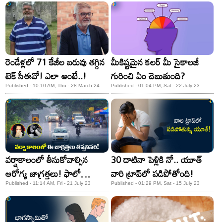
చేయకుంటే కష్టమే.. !
రెండేళ్లలో 71 కేజీల బరువు తగ్గిన
మీకిష్టమైన కలర్‌ మీ సైకాలజీ
టెక్ సీఈవో! ఎలా అంటే..!
గురించి ఏం చెబుతుంది?
Published - 10:10 AM, Thu - 28 March 24
Published - 01:04 PM, Sat - 22 July 23
వర్షాకాలంలో తీసుకోవాల్సిన
30 దాటినా పెళ్లికి నో.. యూత్‌
ఆరోగ్య జాగ్రత్తలు! ఫాలో
వారి ట్రాప్‌లో పడిపోతోంది!
అయిపోండి..
Published - 11:14 AM, Fri - 21 July 23
Published - 01:29 PM, Sat - 15 July 23