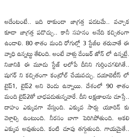
అదేంటంటే.. ఇది రాకుండా జాగ్రత్త పడటమే.. వచ్చాక
కూడా జాగ్రత్త పడొచ్చు.. కానీ సహనం అనేది కచ్చితంగా
ఉండాలి. 80 శాతం మంది రోగుల్లో 3 స్టేజీల తరువాతే ఈ
వ్యాధి ఉన్నట్టు తేలింది. అంటే వాళ్లు డేంజర్ జోన్ లో ఉన్నట్లే.
నిజానికి ఈ మూడు స్టేజ్ లలోపే దీనిని గుర్తించగలిగితే..
షుగర్ ని కచ్చితంగా కంట్రోల్ చేయవచ్చు. డయాబెటీస్ లో
టైప్1, టైప్2 అని రెండు ఉన్నాయి. దేశంలో 90 శాతం
మంది టైప్2తో బాధపడుతున్నవారే. దీని లక్షణాలను చూస్తే..
దాహం ఎక్కువగా వేస్తుంది. ఎక్కువ సార్లు యూరిన్ కు
వెళ్లాల్సి ఉంటుంది. నీరసం బాగా పెరిగిపోతుంది. ఆకలి
ఎక్కువ అవుతుంది. కంటి చూపు తగ్గుతుంది. గాయమైతే..