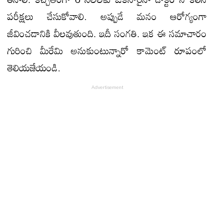
పరీక్షలు చేసుకోవాలి. అప్పుడే మనం ఆరోగ్యంగా
జీవించడానికి వీలవుతుంది. ఇదీ సంగతి. ఇక ఈ సమాచారం
గురించి మీరేమి అనుకుంటున్నారో కామెంట్ రూపంలో
తెలియజేయండి.