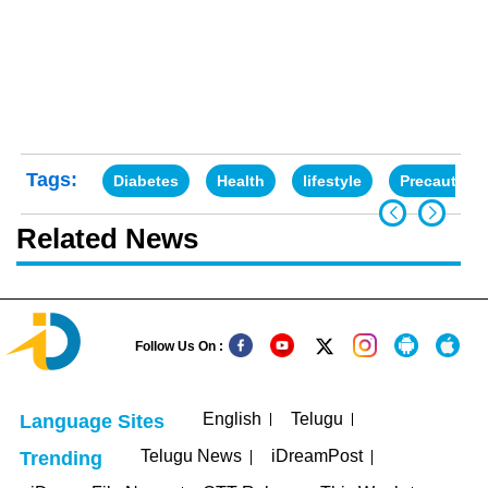
Tags:
Diabetes
Health
lifestyle
Precaution
Related News
Follow Us On :
English
Telugu
Language Sites
Telugu News
iDreamPost
Trending