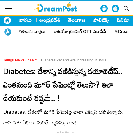
వార్తలు
ఆంధ్రప్రదేశ్
తెలంగాణ
పాలిటిక్స్
సినిమా
#తెలుగు వార్తలు
#ఈరోజు ట్రెండింగ్ OTT మూవీస్
#iDreamP
Telugu News
/
health
/
Diabetes Patients Are Increasing In India
Diabetes: దేశాన్ని వణికిస్తున్న డయాబెటీస్..
ఎంతమంది షుగర్ పేషెంట్లో తెలుసా? ఇలా
చేయకుంటే కష్టమే.. !
Diabetes: దేశంలో షుగర్ పేషెంట్లు చాలా ఎక్కువ అవుతున్నారు.
చాప కింద నీరులా షుగర్ వ్యాపిస్తూ ఉంది.