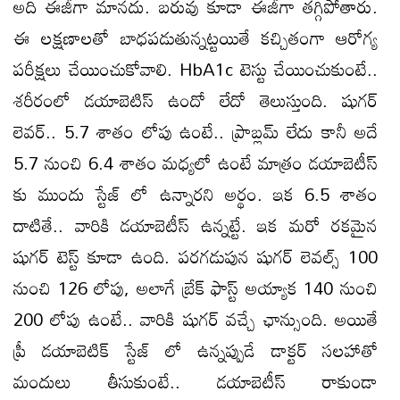
అది ఈజీగా మానదు. బరువు కూడా ఈజీగా తగ్గిపోతారు.
ఈ లక్షణాలతో బాధపడుతున్నట్టయితే కచ్చితంగా ఆరోగ్య
పరీక్షలు చేయించుకోవాలి. HbA1c టెస్టు చేయించుకుంటే..
శరీరంలో డయాబెటిస్ ఉందో లేదో తెలుస్తుంది. షుగర్
లెవర్.. 5.7 శాతం లోపు ఉంటే.. ప్రాబ్లమ్ లేదు కానీ అదే
5.7 నుంచి 6.4 శాతం మధ్యలో ఉంటే మాత్రం డయాబెటీస్
కు ముందు స్టేజ్ లో ఉన్నారని అర్థం. ఇక 6.5 శాతం
దాటితే.. వారికి డయాబెటీస్ ఉన్నట్టే. ఇక మరో రకమైన
షుగర్ టెస్ట్ కూడా ఉంది. పరగడుపున షుగర్ లెవల్స్ 100
నుంచి 126 లోపు, అలాగే బ్రేక్ ఫాస్ట్ అయ్యాక 140 నుంచి
200 లోపు ఉంటే.. వారికి షుగర్ వచ్చే ఛాన్సుంది. అయితే
ప్రీ డయాబెటిక్ స్టేజ్ లో ఉన్నప్పుడే డాక్టర్ సలహాతో
మందులు తీసుకుంటే.. డయాబెటీస్ రాకుండా