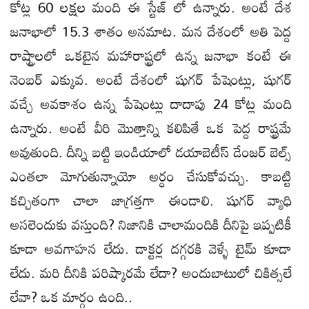
కోట్ల 60 లక్షల మంది ఈ స్టేజ్ లో ఉన్నారు. అంటే దేశ
జనాభాలో 15.3 శాతం అనమాట. మన దేశంలో అతి పెద్ద
రాష్ట్రాలలో ఒకటైన మహారాష్ట్రలో ఉన్న జనాభా కంటే ఈ
నెంబర్ ఎక్కువ. అంటే దేశంలో షుగర్ పేషెంట్లు, షుగర్
వచ్చే అవకాశం ఉన్న పేషెంట్లు దాదాపు 24 కోట్ల మంది
ఉన్నారు. అంటే వీరి మొత్తాన్ని కలిపితే ఒక పెద్ద రాష్ట్రమే
అవుతుంది. దీన్ని బట్టి ఇండియాలో డయాబెటీస్ డేంజర్ బెల్స్
ఎంతలా మోగుతున్నాయో అర్ధం చేసుకోవచ్చు. కాబట్టి
కచ్చితంగా చాలా జాగ్రత్తగా ఈండాలి. షుగర్ వ్యాధి
అసలెందుకు వస్తుంది? నిజానికి చాలామందికి దీనిపై ఇప్పటికీ
కూడా అవగాహన లేదు. డాక్టర్ల దగ్గరకి వెళ్ళే టైమ్ కూడా
లేదు. మరి దీనికి పరిష్కారమే లేదా? అందుబాటులో చికిత్సలే
లేవా? ఒక మార్గం ఉంది..