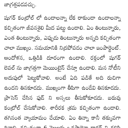
జాగ్రత్తపడవచ్చు.
షుగర్ కంట్రోల్ లో ఉండాలన్నా లేక రాకుండా ఉండాలన్నా
కచ్చితంగా జీవనశైలి మీద పట్టు ఉండాలి. ఏం తింటున్నారు,
ఎంత తింటున్నారు, ఎప్పుడు తింటున్నారు అన్నది కచ్చితంగా
చాలా ముఖ్యం. సమయానికి నిద్రపోవడం చాలా ఇంపార్టెంట్.
ఆందోళన, ఒత్తిడికి దూరంగా ఉండాలి. రక్తంలో షుగర్
లెవల్ ను జాగ్రత్తగా మెయింటైన్ చేస్తూ ఉండాలి. మన నోటీని
అదుపులో పెట్టుకోవాలి. అంటే ఏది పడితే అది రుచిగా
ఉందని తినకూడదు. ముఖ్యంగా తీపిగా ఉండేవి తినకూడదు.
ప్రాసెస్ చేసిన ఫుడ్ ని అస్సలు తీసుకోకూడదు. బరువు
కంట్రోల్ చేసుకోవాలి. శారీరక శ్రమ కచ్చితంగా ఉండాలి.
తగినంత వ్యాయామం చేయాలి. ఏం తిన్నా కానీ తక్కువగా
తినాలి. కచ్చితంగా 6 నెలలకు ఒకసారైనా డాక్టర్ ని కలిసి