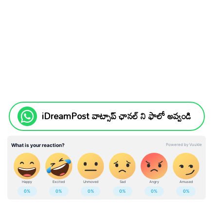
iDreamPost వాట్సాప్ ఛానల్ ని ఫాలో అవ్వండి