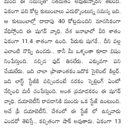
మంది ఈ సమస్యతో సతమతం అవుతున్నారని తేలింది.
ఏకంగా పది కోట్ల కుటుంబాలు ఎదుర్కొంటున్న సమస్య ఇది.
ఆ కుటుంబాల్లో దాదాపు 40 కోట్లమందిని మానసికంగా
వేధిస్తోంది ఈ షుగర్ వ్యాధి. దేశ జనాభాలో వీరి శాతం
ఏకంగా 11.4 శాతంగా ఉంది. పేరుకు షుగరే.. దీని వల్ల
ఎలాంటి నొప్పి ఉండదు.. కానీ మీ ఒళ్ళంతా కూడా విషం
నింపేస్తుంది. నచ్చిన ఫుడ్ తినలేరు. ఎక్కువగా పని
చేయలేరు. ఇది చాలా ప్రాణాంతకం.ఇదొక సైలెంట్ కిల్లర్.
ఇది లాస్ట్ స్టేజీకి వచ్చిందంటే నరకం స్పెల్లింగ్ ఏంటో
నేర్పించి మరీ చంపేస్తుంది. అంత ప్రమాదకరం ఈ షుగర్
వ్యాధి. డయాబెటీస్ రావడానికి ముందు ఒక స్టేజ్ ఉంటుంది.
అదే ప్రీ డయాబెటీస్. దేశంలో ఈ స్టేజ్ లో ఉన్నవారు
ఎందరో తెలిస్తే.. కచ్చితంగా షాక్ అవుతారు. ఏకంగా 13