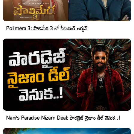
Polimera 3: పొలిమేర 3 లో సీనియర్ అర్జున్
Nani’s Paradise Nizam Deal: పారడైజ్ నైజాం డీల్ వెనుక..!