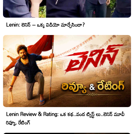
Lenin: లెనిన్ – ఒక్క విడియో మార్చేసిందా?
Lenin Review & Rating: ఒక కథ..వంద ట్విస్ట్ లు..లెనిన్ మూవీ
రివ్యూ, రేటింగ్