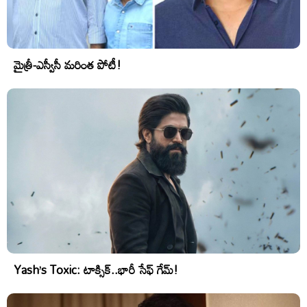
మైత్రీ-ఎస్వీసీ మరింత పోటీ!
Yash’s Toxic: టాక్సిక్..భారీ సేఫ్ గేమ్!