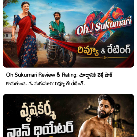
Oh Sukumari Review & Rating: చూడ్డానికి వెళ్తే షాక్
కొడుతుంది..’ఓ సుకుమారి’ రివ్యూ & రేటింగ్.