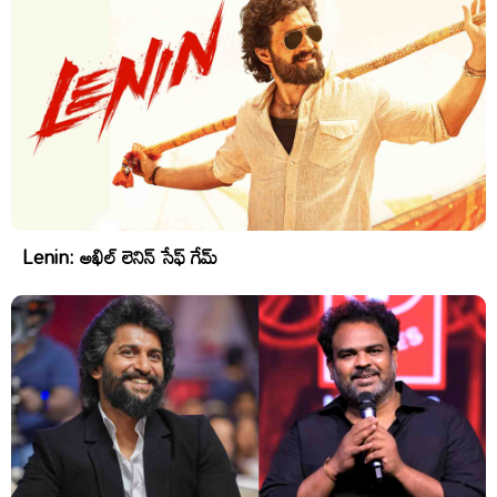
Lenin: అఖిల్ లెనిన్ సేఫ్ గేమ్