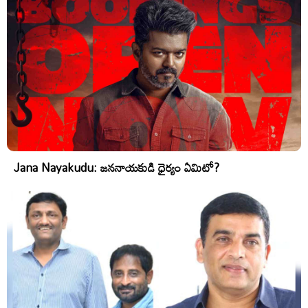
Jana Nayakudu: జననాయకుడి ధైర్యం ఏమిటో?