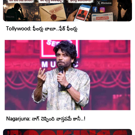
Tollywood: ఫీలర్లు బాబూ..ఫేక్ ఫీలర్లు
Nagarjuna: నాగ్ చెప్పింది వాస్తవమే కానీ..!