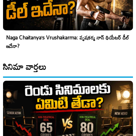
Naga Chaitanya’s Vrushakarma: వృషకర్మ నాన్ థియేటర్ డీల్
ఇదేనా?
సినిమా వార్తలు