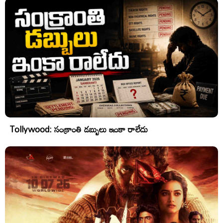
Tollywood: సంక్రాంతి డబ్బులు ఇంకా రాలేదు