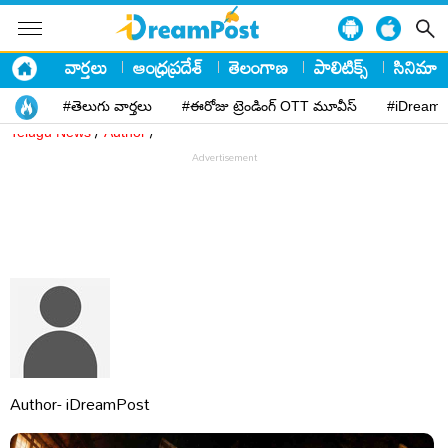
వార్తలు
ఆంధ్రప్రదేశ్
తెలంగాణ
పాలిటిక్స్
సినిమా
#తెలుగు వార్తలు
#ఈరోజు ట్రెండింగ్ OTT మూవీస్
#iDreamP
/
/
Telugu News
Author
Author- iDreamPost