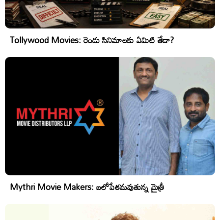
Tollywood Movies: రెండు సినిమాలకు ఏమిటి తేడా?
Mythri Movie Makers: బలోపేతమవుతున్న మైత్రీ