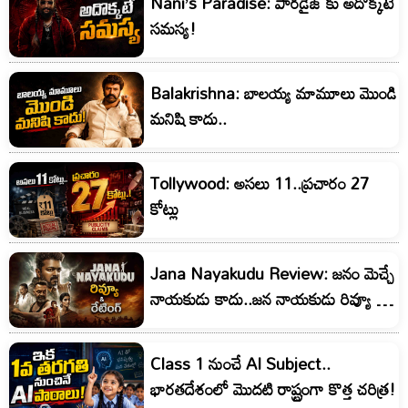
Nani’s Paradise: పారడైజ్ కు అదొక్కటే
సమస్య!
Balakrishna: బాలయ్య మామూలు మొండి
మనిషి కాదు..
Tollywood: అసలు 11..ప్రచారం 27
కోట్లు
Jana Nayakudu Review: జనం మెచ్చే
నాయకుడు కాదు..జన నాయకుడు రివ్యూ &
రేటింగ్!
Class 1 నుంచే AI Subject..
భారతదేశంలో మొదటి రాష్ట్రంగా కొత్త చరిత్ర!