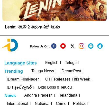
Lenin: ‘లెనిన్’ ఏ విధంగా ఏడో సినిమా
Follow Us On :
English
Telugu
Language Sites
Telugu News
iDreamPost
Trending
iDream FilmNager
OTT Releases This Week
iD's క్రికెట్ స్పెషల్
Bigg Boss 8 Telugu
Andhra Pradesh
Telangana
News
International
National
Crime
Politics