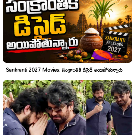
Sankranti 2027 Movies: సంక్రాంతికి డిసైడ్ అయిపోతున్నారు