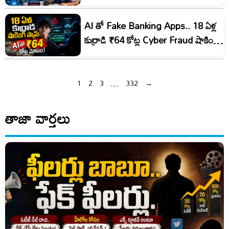
AI తో Fake Banking Apps.. 18 ఏళ్ల
కుర్రాడి ₹64 కోట్ల Cyber Fraud షాకింగ్
ఆపరేషన్!
1
2
3
…
332
→
తాజా వార్తలు