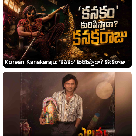
Korean Kanakaraju: ‘కనకం’ కురిపిస్తాడా? కనకరాజు