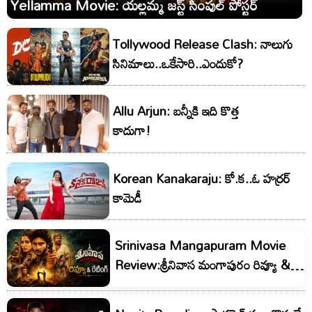
Yellamma Movie: యల్లమ్మ జస్ట్ సింపుల్ పోస్టర్
Tollywood Release Clash: నాలుగు
సినిమాలు..ఒకేసారి..ఎందుకో?
Allu Arjun: బన్నీకి ఇది కొత్త
కాదుగా!
Korean Kanakaraju: కో.క..ఓ హర్రర్
కామెడీ
Srinivasa Mangapuram Movie
Review:శ్రీనివాస మంగాపురం రివ్యూ &
రేటింగ్