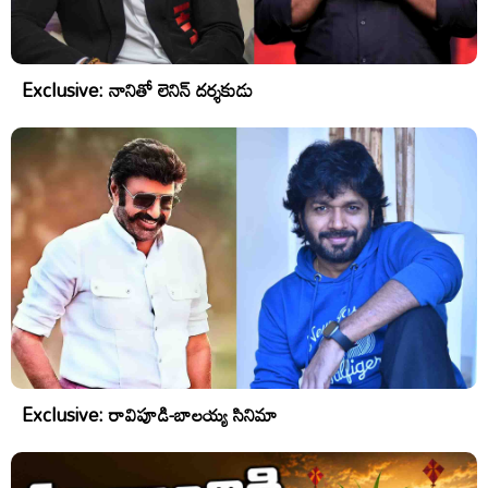
Exclusive: నానితో లెనిన్ దర్శకుడు
Exclusive: రావిపూడి-బాలయ్య సినిమా