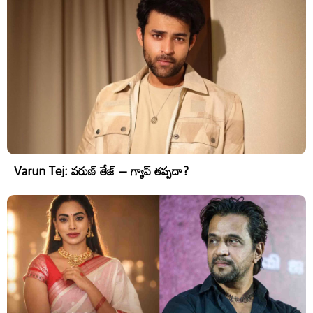
Varun Tej: వరుణ్ తేజ్ – గ్యాప్ తప్పదా?