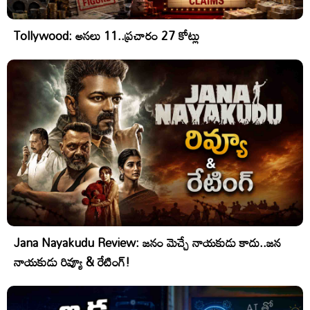
Tollywood: అసలు 11..ప్రచారం 27 కోట్లు
Jana Nayakudu Review: జనం మెచ్చే నాయకుడు కాదు..జన
నాయకుడు రివ్యూ & రేటింగ్!