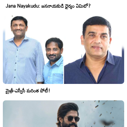
Jana Nayakudu: జననాయకుడి ధైర్యం ఏమిటో?
మైత్రీ-ఎస్వీసీ మరింత పోటీ!