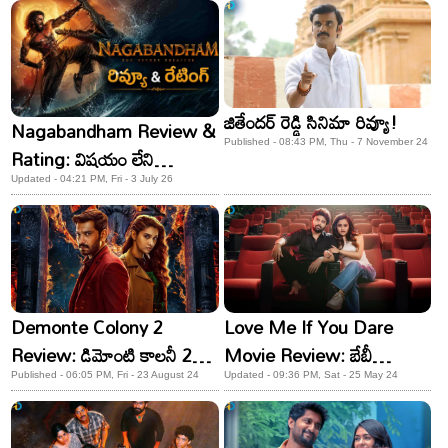
జితేందర్ రెడ్డి సినిమా రివ్యూ!
Nagabandham Review &
Published - 08:43 PM, Thu - 7 November 24
Rating: విషయం లేని
విజువల్స్..నాగబంధం మూవీ
Updated - 04:21 PM, Fri - 3 July 26
రివ్యూ, రేటింగ్
Demonte Colony 2
Love Me If You Dare
Review: డిమోంటి కాలనీ 2
Movie Review: బేబీ
సినిమా రివ్యూ.. అనుకున్న
హీరోయిన్ వైష్ణవి చైతన్య నటించిన
Published - 06:05 PM, Fri - 23 August 24
Updated - 09:36 PM, Sat - 25 May 24
రేంజ్‌లో భయపెట్టిందా?
లవ్ మీ మూవీ రివ్యూ! ఎలా
ఉందంటే?