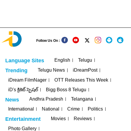
Follow Us On :
English
Telugu
Language Sites
Telugu News
iDreamPost
Trending
iDream FilmNager
OTT Releases This Week
iD's క్రికెట్ స్పెషల్
Bigg Boss 8 Telugu
Andhra Pradesh
Telangana
News
International
National
Crime
Politics
Movies
Reviews
Entertainment
Photo Gallery