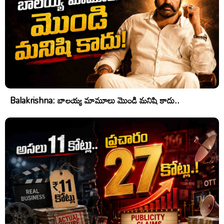
Balakrishna: బాలయ్య మామూలు మొండి మనిషి కాదు..