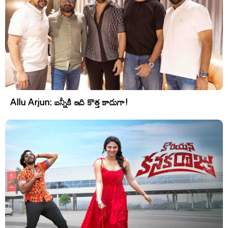
Allu Arjun: బన్నీకి ఇది కొత్త కాదుగా!