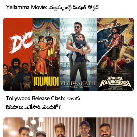
Yellamma Movie: యల్లమ్మ జస్ట్ సింపుల్ పోస్టర్
Tollywood Release Clash: నాలుగు
సినిమాలు..ఒకేసారి..ఎందుకో?