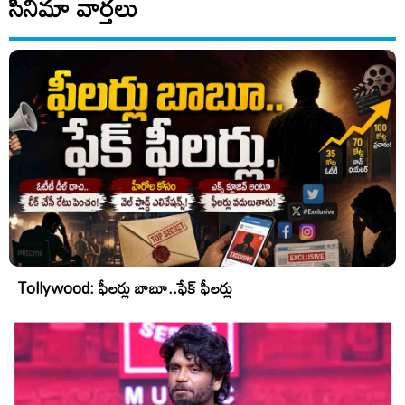
సినిమా వార్తలు
Tollywood: ఫీలర్లు బాబూ..ఫేక్ ఫీలర్లు