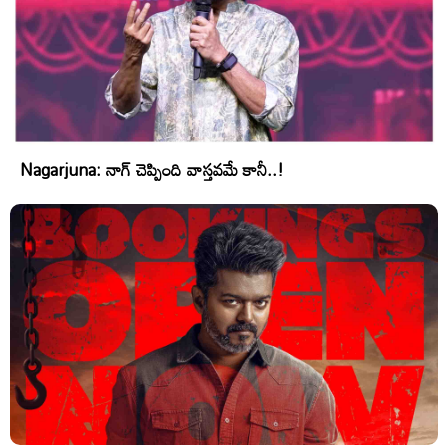
Nagarjuna: నాగ్ చెప్పింది వాస్తవమే కానీ..!