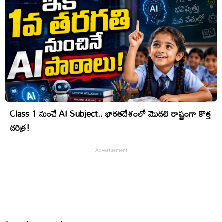
Class 1 నుంచే AI Subject.. భారతదేశంలో మొదటి రాష్ట్రంగా కొత్త
చరిత్ర!