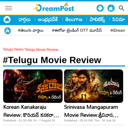
వార్తలు
ఆంధ్రప్రదేశ్
తెలంగాణ
పాలిటిక్స్
సినిమా
#తెలుగు వార్తలు
#ఈరోజు ట్రెండింగ్ OTT మూవీస్
#iDreamP
/
Telugu News
Telugu Movie Review
#Telugu Movie Review
Srinivasa Mangapuram
Korean Kanakaraju
Movie Review:శ్రీనివాస
Review: కొరియన్ కనకరాజు
మంగాపురం రివ్యూ & రేటింగ్
రివ్యూ & రేటింగ్!
Published - 05:16 PM, Thu - 30 July 26
Published - 01:50 PM, Fri - 7 August 26