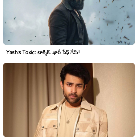
Yash’s Toxic: టాక్సిక్..భారీ సేఫ్ గేమ్!