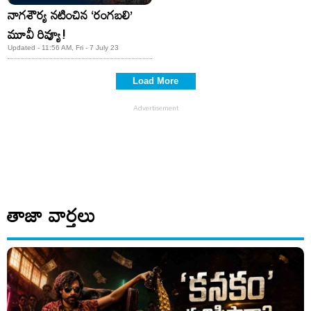
నాగశౌర్య నటించిన ‘రంగబలి’
మూవీ రివ్యూ!
Updated - 11:56 AM, Fri - 7 July 23
Load More
తాజా వార్తలు