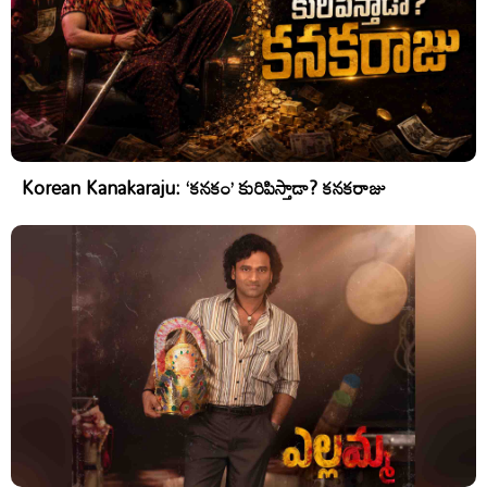
Korean Kanakaraju: ‘కనకం’ కురిపిస్తాడా? కనకరాజు