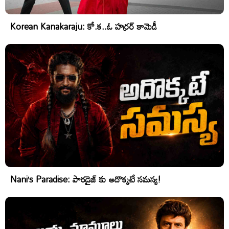
Korean Kanakaraju: కో.క..ఓ హర్రర్ కామెడీ
Nani’s Paradise: పారడైజ్ కు అదొక్కటే సమస్య!