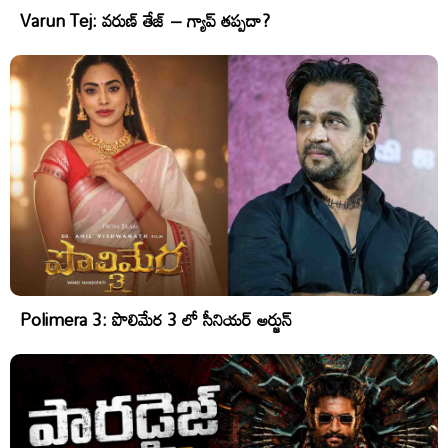
Varun Tej: వరుణ్ తేజ్ – గ్యాప్ తప్పదా?
Polimera 3: పొలిమేర 3 లో సీనియర్ అర్జున్