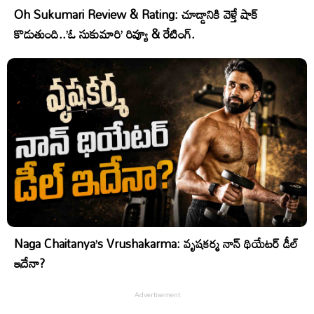
Oh Sukumari Review & Rating: చూడ్డానికి వెళ్తే షాక్
కొడుతుంది..’ఓ సుకుమారి’ రివ్యూ & రేటింగ్.
Naga Chaitanya’s Vrushakarma: వృషకర్మ నాన్ థియేటర్ డీల్
ఇదేనా?