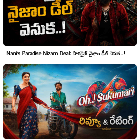
Nani’s Paradise Nizam Deal: పారడైజ్ నైజాం డీల్ వెనుక..!