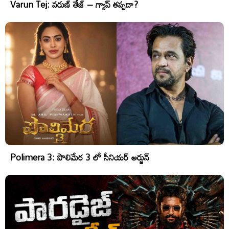
Varun Tej: వరుణ్ తేజ్ – గ్యాప్ తప్పదా?
Polimera 3: పొలిమేర 3 లో సీనియర్ అర్జున్