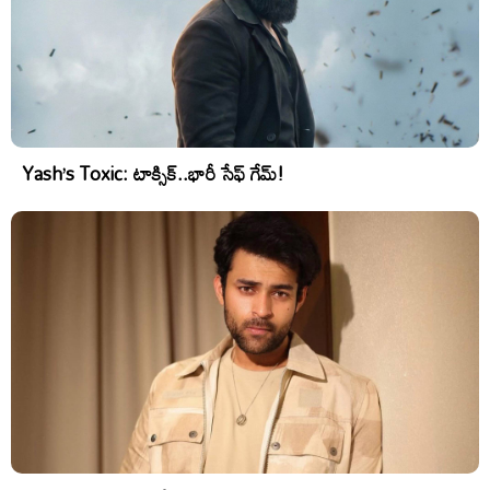
Yash’s Toxic: టాక్సిక్..భారీ సేఫ్ గేమ్!