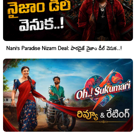
Nani’s Paradise Nizam Deal: పారడైజ్ నైజాం డీల్ వెనుక..!