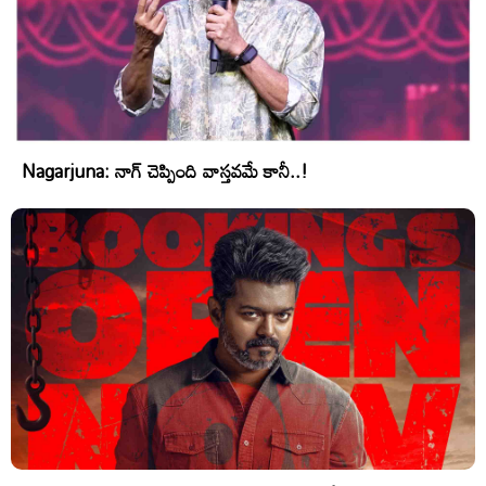
Nagarjuna: నాగ్ చెప్పింది వాస్తవమే కానీ..!