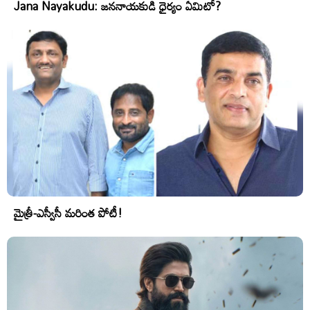
Jana Nayakudu: జననాయకుడి ధైర్యం ఏమిటో?
మైత్రీ-ఎస్వీసీ మరింత పోటీ!