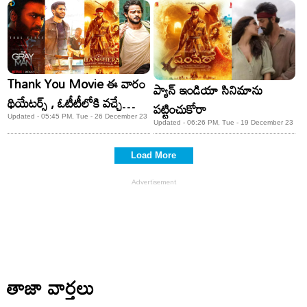
బాలీవుడ్ బాక్సాఫీస్ ఢ‌మాల్!
Thank You Movie ఈ వారం
ప్యాన్ ఇండియా సినిమాను
థియేట‌ర్స్ , ఓటీటీలోకి వ‌చ్చే
పట్టించుకోరా
మూవీస్ ఇవే
Updated - 05:45 PM, Tue - 26 December 23
Updated - 06:26 PM, Tue - 19 December 23
Load More
తాజా వార్తలు