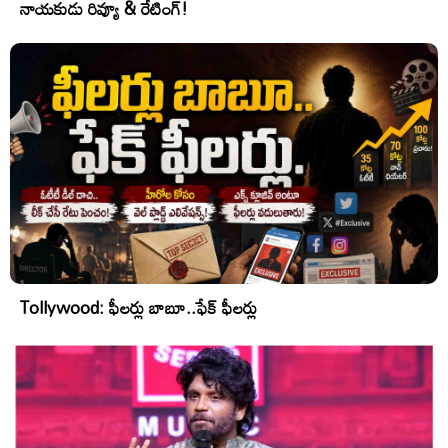
నాయకుడు రివ్యూ & రేటింగ్!
Tollywood: ఫీలర్లు బాబూ..ఫేక్ ఫీలర్లు