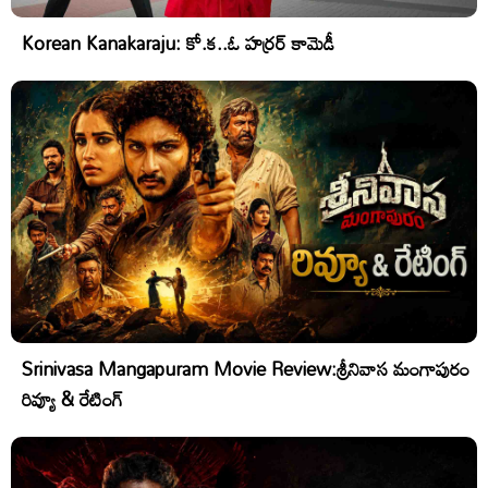
Korean Kanakaraju: కో.క..ఓ హర్రర్ కామెడీ
Srinivasa Mangapuram Movie Review:శ్రీనివాస మంగాపురం
రివ్యూ & రేటింగ్