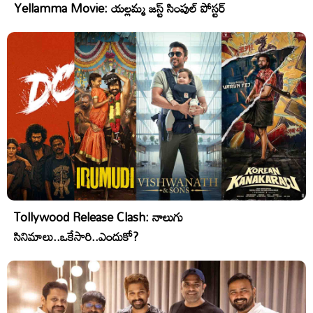
Yellamma Movie: యల్లమ్మ జస్ట్ సింపుల్ పోస్టర్
Tollywood Release Clash: నాలుగు
సినిమాలు..ఒకేసారి..ఎందుకో?