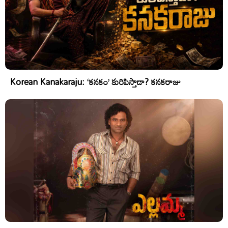
Korean Kanakaraju: ‘కనకం’ కురిపిస్తాడా? కనకరాజు