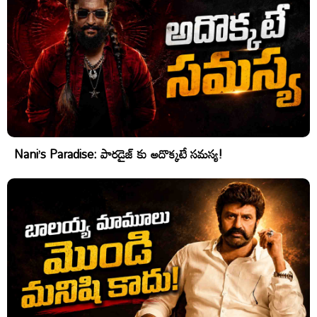
Nani’s Paradise: పారడైజ్ కు అదొక్కటే సమస్య!