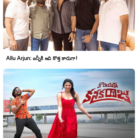
Allu Arjun: బన్నీకి ఇది కొత్త కాదుగా!