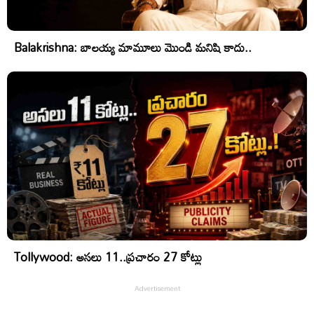
Balakrishna: బాలయ్య మామూలు మొండి మనిషి కాదు..
Tollywood: అసలు 11..ప్రచారం 27 కోట్లు