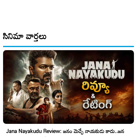
సినిమా వార్తలు
Jana Nayakudu Review: జనం మెచ్చే నాయకుడు కాదు..జన