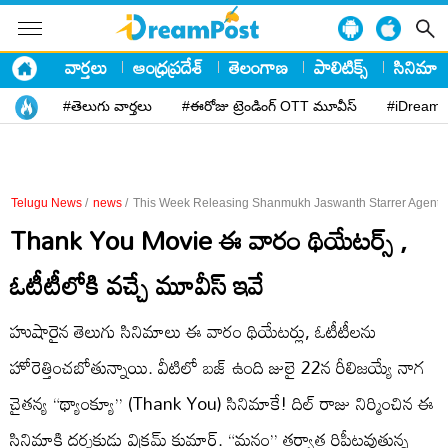
వార్తలు
ఆంధ్రప్రదేశ్
తెలంగాణ
పాలిటిక్స్
సినిమా
#తెలుగు వార్తలు
#ఈరోజు ట్రెండింగ్ OTT మూవీస్
#iDreamP
Telugu News
/
news
/
This Week Releasing Shanmukh Jaswanth Starrer Agent 
Thank You Movie ఈ వారం థియేట‌ర్స్ ,
ఓటీటీలోకి వ‌చ్చే మూవీస్ ఇవే
హుషారైన తెలుగు సినిమాలు ఈ వారం థియేటర్లు, ఓటీటీలను
హోరెత్తించబోతున్నాయి. వీటిలో బ‌జ్ ఉంది జులై 22న రీలిజయ్యే నాగ
చైతన్య “థ్యాంక్యూ” (Thank You) సినిమాకే! దిల్ రాజు నిర్మించిన ఈ
సినిమాకి దర్శకుడు విక్రమ్ కుమార్. “మనం” తర్వాత రిపీటవుతున్న