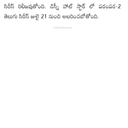
సిరీస్ రిలీజవుతోంది. డిస్నీ హాట్ స్టార్ లో పరంపర-2
తెలుగు సిరీస్ జులై 21 నుంచి అలరించబోతోంది.