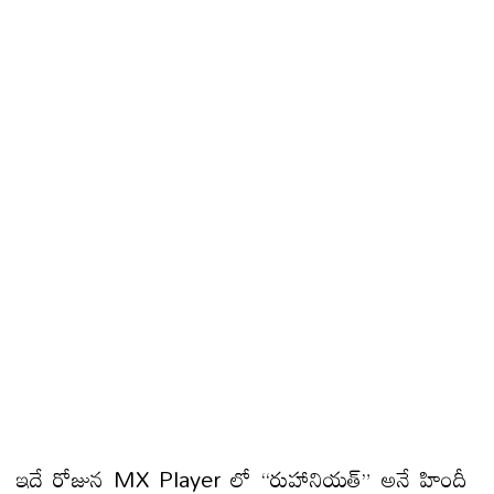
ఇదే రోజున MX Player లో “రుహానియత్” అనే హిందీ