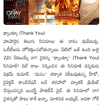
థ్యాంక్యూ (Thank You)
హుషారైన తెలుగు సినిమాలు ఈ వారం థియేటర్లు,
ఓటీటీలను హోరెత్తించబోతున్నాయి. వీటిలో బ‌జ్ ఉంది జులై
22న రీలిజయ్యే నాగ చైతన్య “థ్యాంక్యూ” (Thank You)
సినిమాకే! దిల్ రాజు నిర్మించిన ఈ సినిమాకి దర్శకుడు
విక్రమ్ కుమార్. “మనం” తర్వాత రిపీటవుతున్న హీరో,
డైరెక్టర్ కాంబినేషన్ అదే తరహాలో మ్యాజిక్ క్రియేట్
చేస్తుందన్న‌ది ఇండస్ట్రీ పాజిటీవ్ వైబ్. ఈ సినిమాలో నాగ
చైతన్యతో పాటు రాశీ ఖన్నా, మాళవిక అయ్యర్, అవికా గోర్