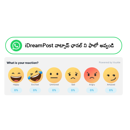
iDreamPost వాట్సాప్ ఛానల్ ని ఫాలో అవ్వండి