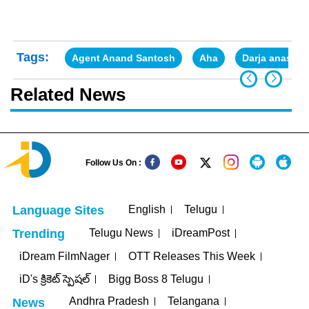
Tags:
Agent Anand Santosh
Aha
Darja anasuya
Related News
Follow Us On :
English
Telugu
Language Sites
Telugu News
iDreamPost
Trending
iDream FilmNager
OTT Releases This Week
iD's క్రికెట్ స్పెషల్
Bigg Boss 8 Telugu
Andhra Pradesh
Telangana
News