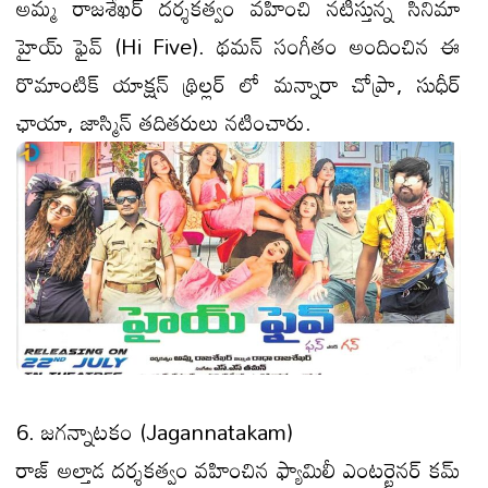
అమ్మ రాజశేఖర్ దర్శకత్వం వహించి నటిస్తున్న సినిమా
హైయ్ ఫైవ్ (Hi Five). థమన్ సంగీతం అందించిన ఈ
రొమాంటిక్ యాక్షన్ థ్రిల్లర్ లో మన్నారా చోప్రా, సుధీర్
ఛాయా, జాస్మిన్ తదితరులు నటించారు.
6. జగన్నాటకం (Jagannatakam)
రాజ్ అల్తాడ దర్శకత్వం వహించిన ఫ్యామిలీ ఎంటర్టైనర్ కమ్