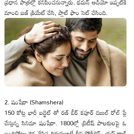
ప్రధాన పాత్రల్లో కనిపించనున్నారు. థమన్ ఆడియో ఇప్పటికే
మాంచి బజ్ క్రియేట్ చేసి, ప్లాట్ ఫాం సెట్ చేసింది.
2. షంషేరా (Shamshera)
150 కోట్ల భారీ బడ్జెట్ తో రణ్ బీర్ కపూర్ డబుల్ రోల్ ప్లే
చేస్తున్న సినిమా షంషేరా. 1800ల్లో బ్రిటీష్ పాలకులపై ఓ
బందిపోటు తెగ చేసిన తిరుగుబాటే దీని స్టోరీలైన్. యష్ రాజ్