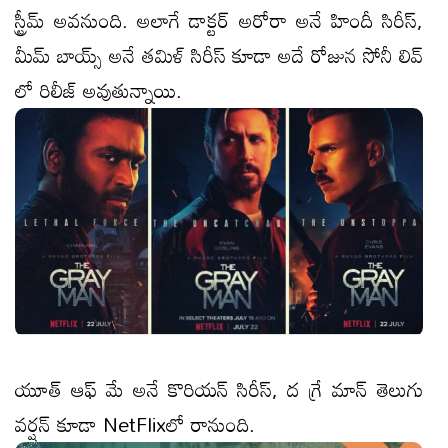
స్ట్రీమ్ అవనుంది. అలాగే డాక్టర్ అరోరా అనే హిందీ సిరీస్,
మీమ్ బాయ్స్ అనే తమిళ్ సిరీస్ కూడా అదే రోజున సోనీ లివ్
లో రిలీజ్ అవుతున్నాయి.
యూత్ ఆఫ్ మే అనే కొరియన్ సిరీస్, ద గ్రే మాన్ తెలుగు
వర్షన్ కూడా NetFlixలో రానుంది.