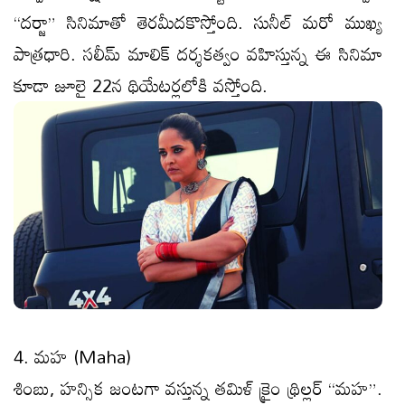
“దర్జా” సినిమాతో తెర‌మీద‌కొస్తోంది. సునీల్ మరో ముఖ్య
పాత్రధారి. సలీమ్ మాలిక్ దర్శకత్వం వహిస్తున్న ఈ సినిమా
కూడా జూలై 22న థియేటర్లలోకి వస్తోంది.
4. మహ (Maha)
శింబు, హన్సిక జంటగా వస్తున్న తమిళ్ క్రైం థ్రిల్లర్ “మహ”.