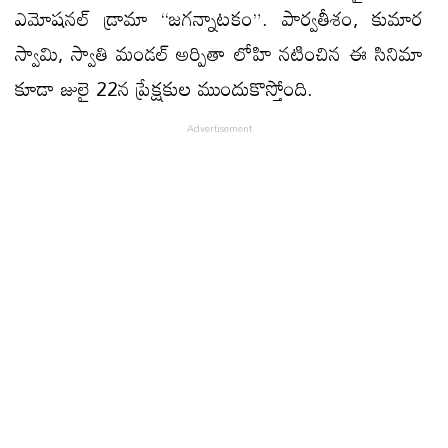
ఎమోషనల్ డ్రామా “జగన్నాటకం”. పార్వతీశం, కుమార
స్వామి, స్వాతి మండల్ అర్పితా లోహి నటించిన ఈ సినిమా
కూడా జులై 22న ప్రేక్షకుల ముందుకొస్తోంది.