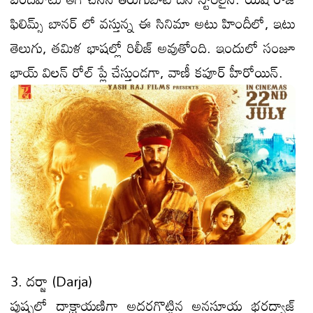
ఫిలిమ్స్ బానర్ లో వస్తున్న ఈ సినిమా అటు హిందీలో, ఇటు
తెలుగు, తమిళ భాషల్లో రిలీజ్ అవుతోంది. ఇందులో సంజూ
భాయ్ విలన్ రోల్ ప్లే చేస్తుండగా, వాణీ కపూర్ హీరోయిన్.
3. దర్జా (Darja)
పుష్పలో దాక్షాయణిగా అదరగొట్టిన అనసూయ భరద్వాజ్