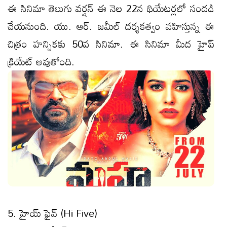
ఈ సినిమా తెలుగు వర్షన్ ఈ నెల 22న థియేటర్లలో సందడి
చేయనుంది. యు. ఆర్. జమీల్ దర్శకత్వం వహిస్తున్న ఈ
చిత్రం హన్సికకు 50వ సినిమా. ఈ సినిమా మీద హైప్
క్రియేట్ అవుతోంది.
5. హైయ్ ఫైవ్ (Hi Five)