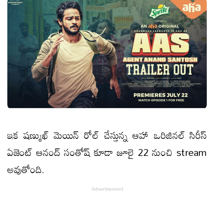
ఇక షణ్ముఖ్ మెయిన్ రోల్ చేస్తున్న ఆహా ఒరిజినల్ సిరీస్
ఏజెంట్ ఆనంద్ సంతోష్ కూడా జూలై 22 నుంచి stream
అవుతోంది.