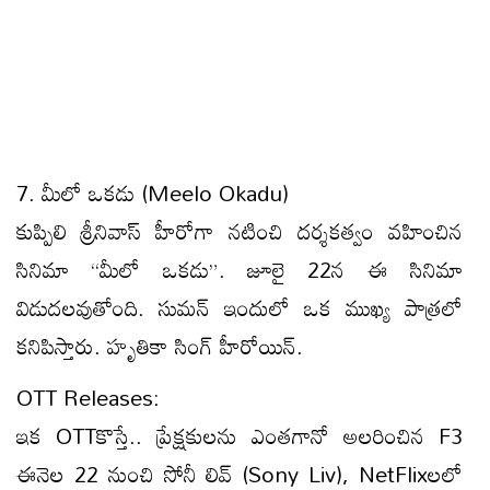
7. మీలో ఒకడు (Meelo Okadu)
కుప్పిలి శ్రీనివాస్ హీరోగా నటించి దర్శకత్వం వహించిన
సినిమా “మీలో ఒకడు”. జూలై 22న ఈ సినిమా
విడుదలవుతోంది. సుమన్ ఇందులో ఒక ముఖ్య పాత్రలో
కనిపిస్తారు. హృతికా సింగ్ హీరోయిన్.
OTT Releases:
ఇక OTTకొస్తే.. ప్రేక్షకులను ఎంతగానో అలరించిన F3
ఈనెల 22 నుంచి సోనీ లివ్ (Sony Liv), NetFlixలలో