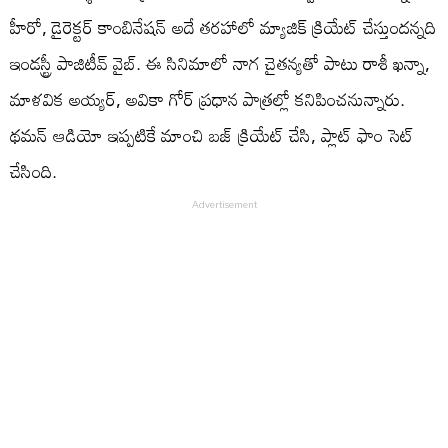
హీరో, డైరెక్టర్ కాంబినేషన్ అదే తరహాలో మ్యాజిక్ క్రియేట్ చేస్తుందన్న‌ది
ఇండస్ట్రీ పాజిటీవ్ వైబ్. ఈ సినిమాలో నాగ చైతన్యతో పాటు రాశీ ఖన్నా,
మాళవిక అయ్యర్, అవికా గోర్ ప్రధాన పాత్రల్లో కనిపించనున్నారు.
థమన్ ఆడియో ఇప్పటికే మాంచి బజ్ క్రియేట్ చేసి, ప్లాట్ ఫాం సెట్
చేసింది.