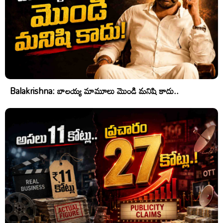
Balakrishna: బాలయ్య మామూలు మొండి మనిషి కాదు..