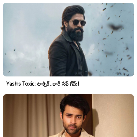
Yash’s Toxic: టాక్సిక్..భారీ సేఫ్ గేమ్!