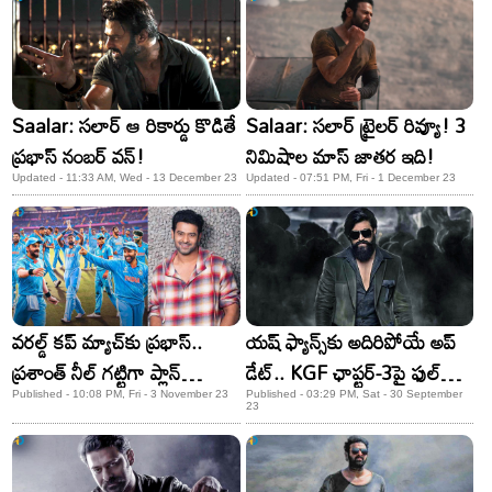
Saalar: సలార్ ఆ రికార్డు కొడితే
Salaar: సలార్ ట్రైలర్ రివ్యూ! 3
ప్రభాస్ నంబర్ వన్!
నిమిషాల మాస్ జాతర ఇది!
Updated - 11:33 AM, Wed - 13 December 23
Updated - 07:51 PM, Fri - 1 December 23
వరల్డ్ కప్ మ్యాచ్​కు ప్రభాస్..
యష్ ఫ్యాన్స్​కు అదిరిపోయే అప్​
ప్రశాంత్ నీల్ గట్టిగా ప్లాన్
డేట్.. KGF ఛాప్టర్-3పై ఫుల్
చేశాడుగా!
క్లారిటీ!
Published - 10:08 PM, Fri - 3 November 23
Published - 03:29 PM, Sat - 30 September
23