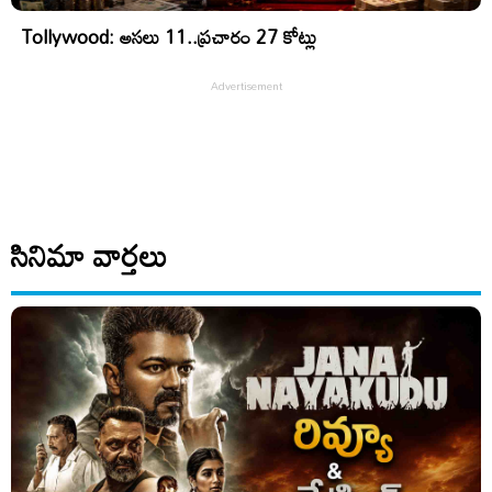
Tollywood: అసలు 11..ప్రచారం 27 కోట్లు
సినిమా వార్తలు