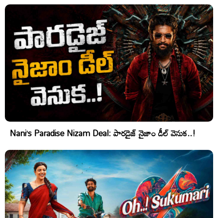
Nani’s Paradise Nizam Deal: పారడైజ్ నైజాం డీల్ వెనుక..!