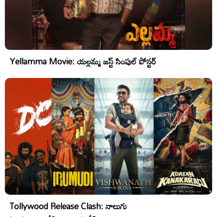
Yellamma Movie: యల్లమ్మ జస్ట్ సింపుల్ పోస్టర్
Tollywood Release Clash: నాలుగు