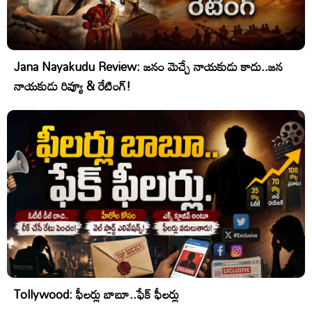
Jana Nayakudu Review: జనం మెచ్చే నాయకుడు కాదు..జన
నాయకుడు రివ్యూ & రేటింగ్!
Tollywood: ఫీలర్లు బాబూ..ఫేక్ ఫీలర్లు