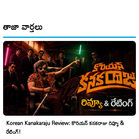
తాజా వార్తలు
Korean Kanakaraju Review: కొరియన్ కనకరాజు రివ్యూ &
రేటింగ్!