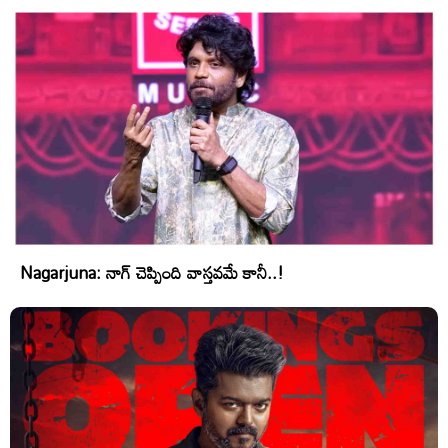
Nagarjuna: నాగ్ చెప్పింది వాస్తవమే కానీ..!