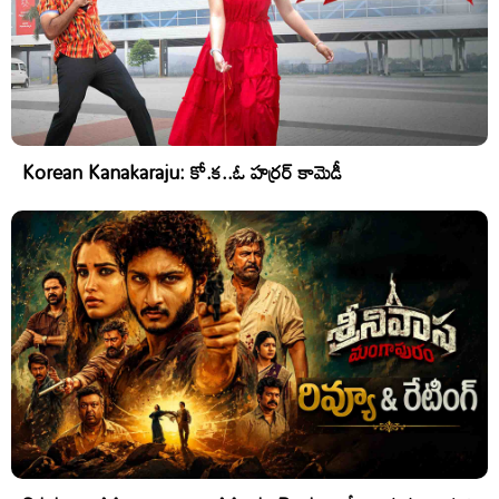
Korean Kanakaraju: కో.క..ఓ హర్రర్ కామెడీ