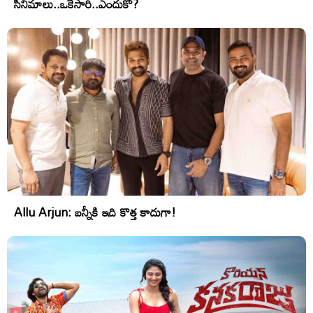
సినిమాలు..ఒకేసారి..ఎందుకో?
Allu Arjun: బన్నీకి ఇది కొత్త కాదుగా!