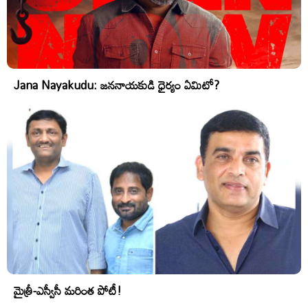
Jana Nayakudu: జననాయకుడి ధైర్యం ఏమిటో?
మైత్రీ-ఎస్వీసీ మరింత పోటీ!