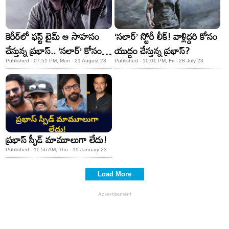
కెరీర్​లో ఫస్ట్ టైమ్ ఆ సాహసం
‘సలార్’ స్టోరీ లీక్! వాళ్లిద్దరి కోసం
చేస్తున్న ప్రభాస్.. ‘సలార్’ కోసం
యుద్ధం చేస్తున్న ప్రభాస్?
ఏకంగా..!
Published - 07:51 PM, Mon - 21 August 23
Published - 10:01 PM, Fri - 28 July 23
ప్రభాస్ స్పీడ్ మామూలుగా లేదు!
Published - 11:56 AM, Thu - 19 January 23
Load More