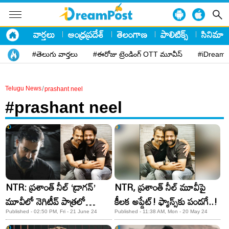
వార్తలు
ఆంధ్రప్రదేశ్
తెలంగాణ
పాలిటిక్స్
సినిమా
#తెలుగు వార్తలు
#ఈరోజు ట్రెండింగ్ OTT మూవీస్
#iDreamP
/
Telugu News
prashant neel
#prashant neel
NTR: ప్రశాంత్ నీల్ ‘డ్రాగన్’
NTR, ప్రశాంత్ నీల్ మూవీపై
మూవీలో నెగిటీవ్ పాత్రలో
కీలక అప్డేట్! ఫ్యాన్స్‌కు పండగే..!
తారక్..?
Published - 02:50 PM, Fri - 21 June 24
Published - 11:38 AM, Mon - 20 May 24