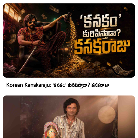
Korean Kanakaraju: ‘కనకం’ కురిపిస్తాడా? కనకరాజు