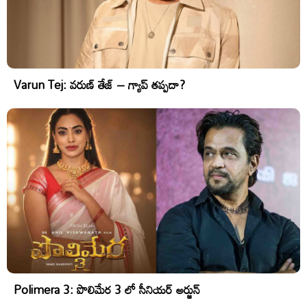
Varun Tej: వరుణ్ తేజ్ – గ్యాప్ తప్పదా?
Polimera 3: పొలిమేర 3 లో సీనియర్ అర్జున్