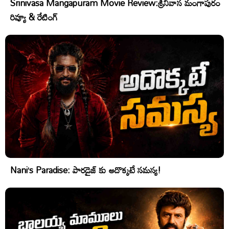
Srinivasa Mangapuram Movie Review:శ్రీనివాస మంగాపురం
రివ్యూ & రేటింగ్
Nani’s Paradise: పారడైజ్ కు అదొక్కటే సమస్య!