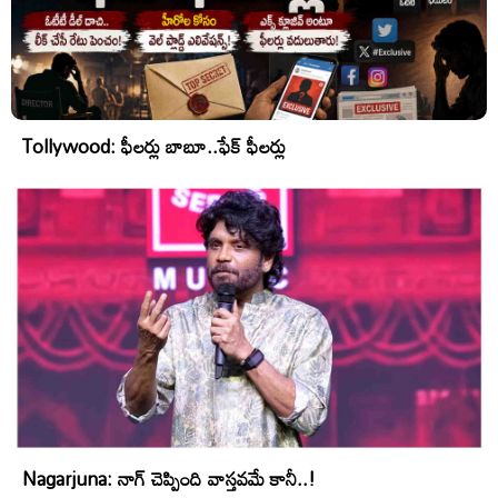
Tollywood: ఫీలర్లు బాబూ..ఫేక్ ఫీలర్లు
Nagarjuna: నాగ్ చెప్పింది వాస్తవమే కానీ..!