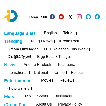
Follow Us On :
English
Telugu
Language Sites
Telugu News
iDreamPost
Trending
iDream FilmNager
OTT Releases This Week
iD's క్రికెట్ స్పెషల్
Bigg Boss 8 Telugu
Andhra Pradesh
Telangana
News
International
National
Crime
Politics
Movies
Reviews
Entertainment
Photo Gallery
Tech
Sports
Bussiness
More
About Us
Privacy Policy
iDreamPost