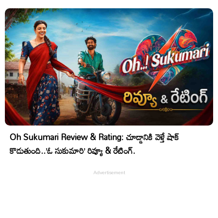
Oh Sukumari Review & Rating: చూడ్డానికి వెళ్తే షాక్
కొడుతుంది..’ఓ సుకుమారి’ రివ్యూ & రేటింగ్.