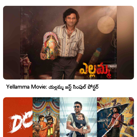
Yellamma Movie: యల్లమ్మ జస్ట్ సింపుల్ పోస్టర్