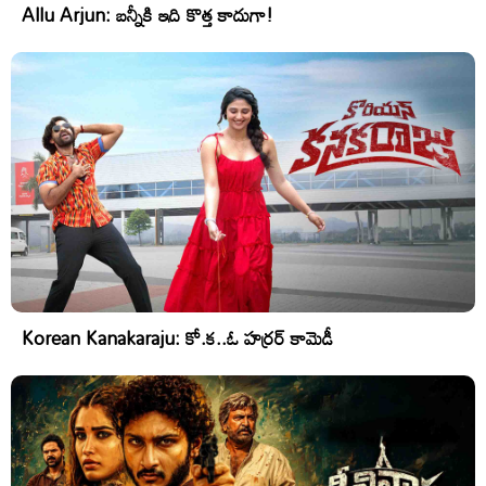
Allu Arjun: బన్నీకి ఇది కొత్త కాదుగా!
Korean Kanakaraju: కో.క..ఓ హర్రర్ కామెడీ