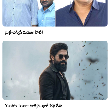
మైత్రీ-ఎస్వీసీ మరింత పోటీ!
Yash’s Toxic: టాక్సిక్..భారీ సేఫ్ గేమ్!