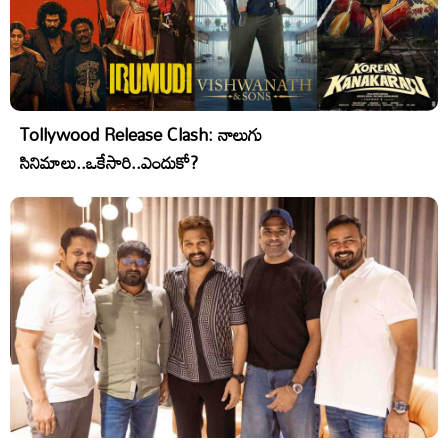
Tollywood Release Clash: నాలుగు
సినిమాలు..ఒకేసారి..ఎందుకో?