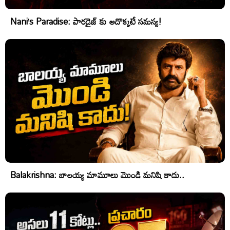
Nani’s Paradise: పారడైజ్ కు అదొక్కటే సమస్య!
Balakrishna: బాలయ్య మామూలు మొండి మనిషి కాదు..