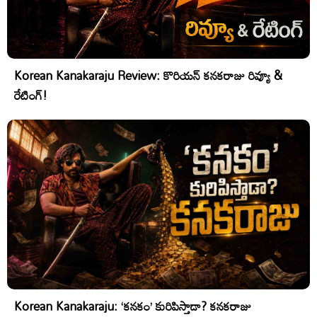
Korean Kanakaraju Review: కొరియన్ కనకరాజు రివ్యూ &
రేటింగ్!
Korean Kanakaraju: ‘కనకం’ కురిపిస్తాడా? కనకరాజు