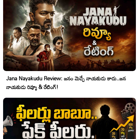
Jana Nayakudu Review: జనం మెచ్చే నాయకుడు కాదు..జన
నాయకుడు రివ్యూ & రేటింగ్!