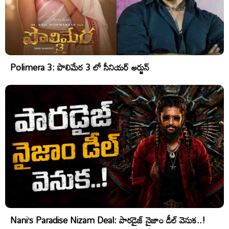
Polimera 3: పొలిమేర 3 లో సీనియర్ అర్జున్
Nani’s Paradise Nizam Deal: పారడైజ్ నైజాం డీల్ వెనుక..!