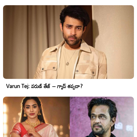
Varun Tej: వరుణ్ తేజ్ – గ్యాప్ తప్పదా?