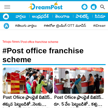
వార్తలు
ఆంధ్రప్రదేశ్
తెలంగాణ
పాలిటిక్స్
సినిమా
#తెలుగు వార్తలు
#ఈరోజు ట్రెండింగ్ OTT మూవీస్
#iDreamP
/
Telugu News
Post office franchise scheme
#Post office franchise
scheme
Post Ofiice ఫ్రాంఛైజీ బిజినెస్..
Post Ofiice ఫ్రాంఛైజీ బిజినెస్..
తక్కువ పెట్టుబడితో..నెలకు
రూ. 5 వేల పెట్టుబడితో.. కళ్లు