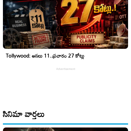
Tollywood: అసలు 11..ప్రచారం 27 కోట్లు
సినిమా వార్తలు