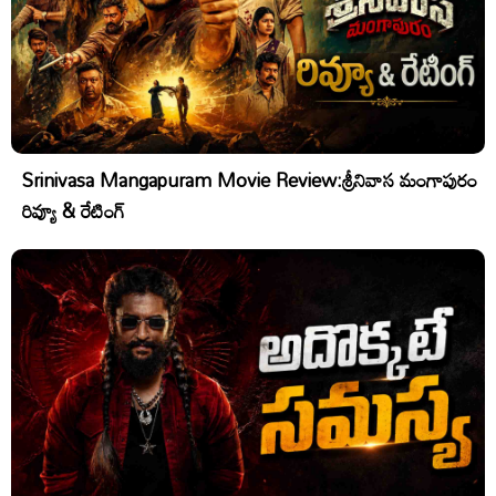
Srinivasa Mangapuram Movie Review:శ్రీనివాస మంగాపురం
రివ్యూ & రేటింగ్