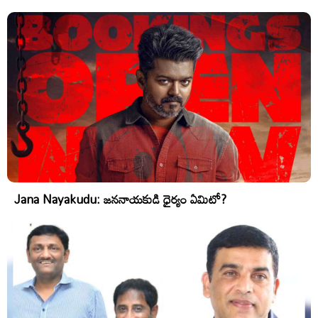
Jana Nayakudu: జననాయకుడి ధైర్యం ఏమిటో?