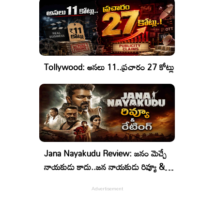
Tollywood: అసలు 11..ప్రచారం 27 కోట్లు
Jana Nayakudu Review: జనం మెచ్చే
నాయకుడు కాదు..జన నాయకుడు రివ్యూ &
రేటింగ్!