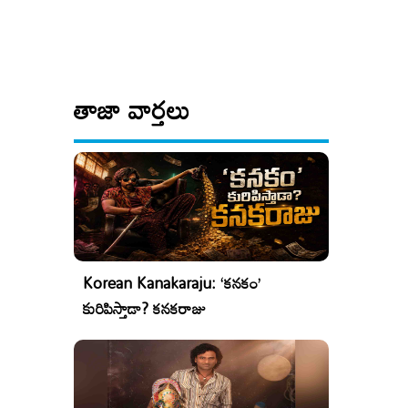
తాజా వార్తలు
Korean Kanakaraju: ‘కనకం’
కురిపిస్తాడా? కనకరాజు