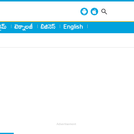
్రైమ్
టెక్నాలజీ
బిజినెస్
English