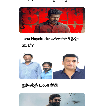
Jana Nayakudu: జననాయకుడి ధైర్యం
ఏమిటో?
మైత్రీ-ఎస్వీసీ మరింత పోటీ!