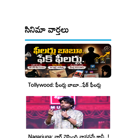
సినిమా వార్తలు
Tollywood: ఫీలర్లు బాబూ..ఫేక్ ఫీలర్లు
Nagarjuna: నాగ్ చెప్పింది వాస్తవమే కానీ..!