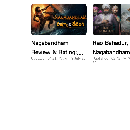
Nagabandham
Rao Bahadur,
Review & Rating:
Nagabandham:
విషయం లేని
ప్రయోగాలూ ఈ వ
Updated - 04:21 PM, Fri - 3 July 26
Published - 02:42 PM, W
26
విజువల్స్..నాగబంధం
మూవీ రివ్యూ, రేటింగ్