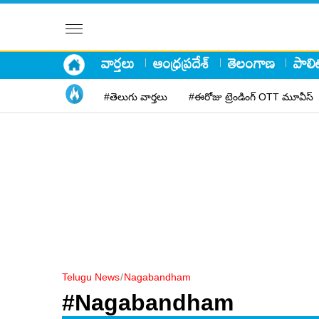
వార్తలు
ఆంధ్రప్రదేశ్
తెలంగాణ
పాలిట
#తెలుగు వార్తలు
#ఈరోజు ట్రెండింగ్ OTT మూవీస్
Telugu News
/
Nagabandham
#Nagabandham