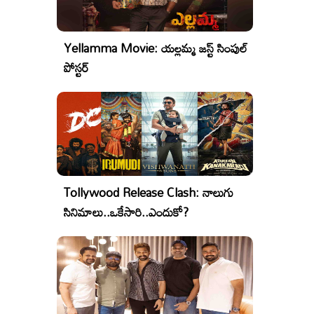
Yellamma Movie: యల్లమ్మ జస్ట్ సింపుల్
పోస్టర్
Tollywood Release Clash: నాలుగు
సినిమాలు..ఒకేసారి..ఎందుకో?