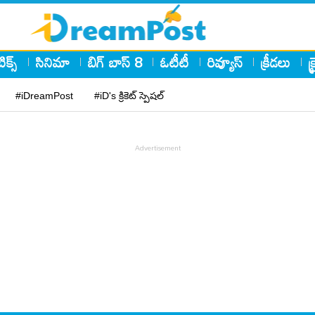
ిక్స్
సినిమా
బిగ్ బాస్ 8
ఓటీటీ
రివ్యూస్
క్రీడలు
క
#iDreamPost
#iD's క్రికెట్ స్పెషల్