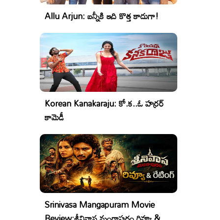
Allu Arjun: బన్నీకి ఇది కొత్త కాదుగా!
Korean Kanakaraju: కో.క..ఓ హర్రర్
కామెడీ
Srinivasa Mangapuram Movie
Review:శ్రీనివాస మంగాపురం రివ్యూ &