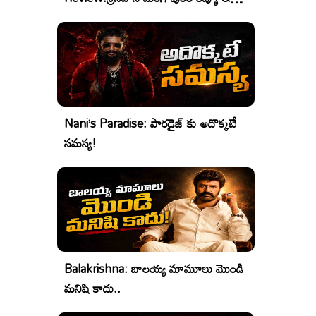
రేటింగ్
Nani’s Paradise: పారడైజ్ కు అదొక్కటే
సమస్య!
Balakrishna: బాలయ్య మామూలు మొండి
మనిషి కాదు..