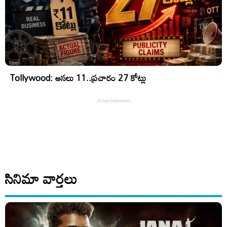
Tollywood: అసలు 11..ప్రచారం 27 కోట్లు
సినిమా వార్తలు