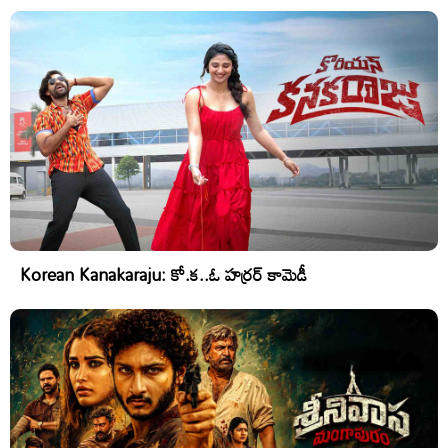
Korean Kanakaraju: కో.క..ఓ హర్రర్ కామెడీ