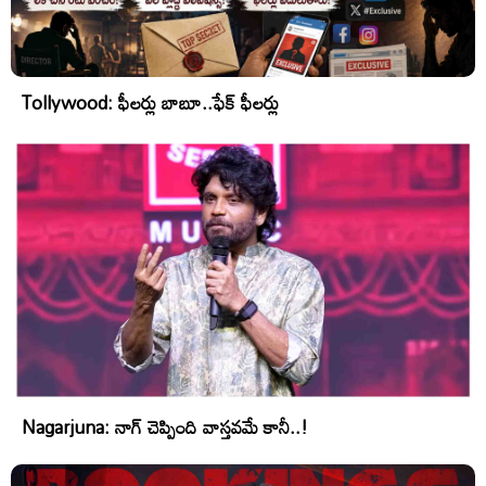
Tollywood: ఫీలర్లు బాబూ..ఫేక్ ఫీలర్లు
Nagarjuna: నాగ్ చెప్పింది వాస్తవమే కానీ..!