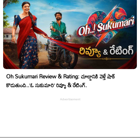
Oh Sukumari Review & Rating: చూడ్డానికి వెళ్తే షాక్
కొడుతుంది..’ఓ సుకుమారి’ రివ్యూ & రేటింగ్.