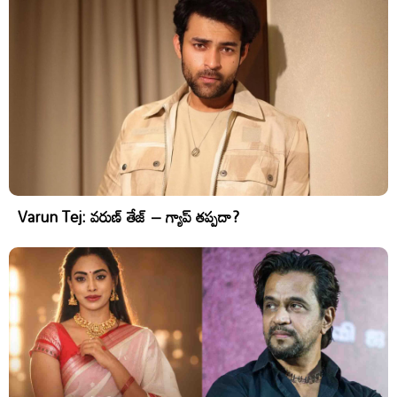
Varun Tej: వరుణ్ తేజ్ – గ్యాప్ తప్పదా?