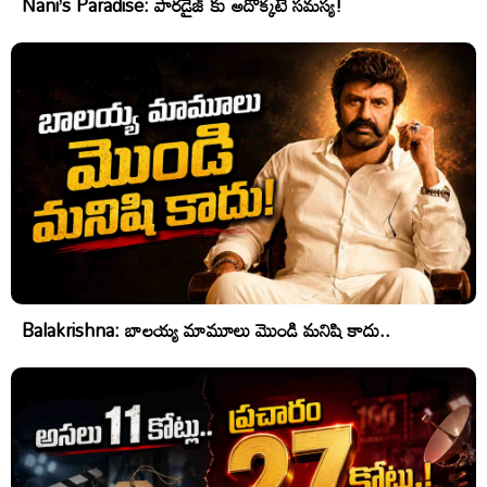
Nani’s Paradise: పారడైజ్ కు అదొక్కటే సమస్య!
Balakrishna: బాలయ్య మామూలు మొండి మనిషి కాదు..