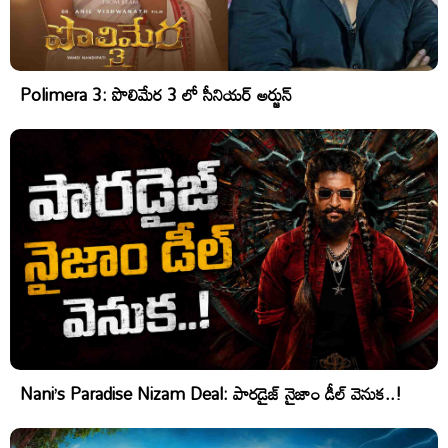
Polimera 3: పొలిమేర 3 లో సీనియర్ అర్జున్
Nani’s Paradise Nizam Deal: పారడైజ్ నైజాం డీల్ వెనుక..!