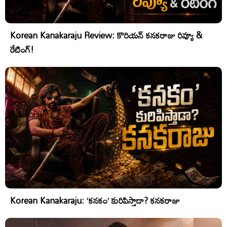
Korean Kanakaraju Review: కొరియన్ కనకరాజు రివ్యూ &
రేటింగ్!
Korean Kanakaraju: ‘కనకం’ కురిపిస్తాడా? కనకరాజు