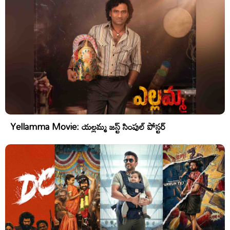
Yellamma Movie: యల్లమ్మ జస్ట్ సింపుల్ పోస్టర్