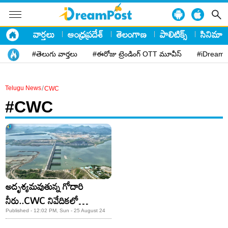
వార్తలు
ఆంధ్రప్రదేశ్
తెలంగాణ
పాలిటిక్స్
సినిమా
#తెలుగు వార్తలు
#ఈరోజు ట్రెండింగ్ OTT మూవీస్
#iDreamP
/
Telugu News
CWC
#CWC
అదృశ్యమవుతున్న గోదారి
నీరు..CWC నివేదికలో
విస్తుతపోయే నిజాలు!
Published - 12:02 PM, Sun - 25 August 24