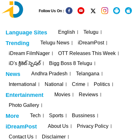
Follow Us On :
English
Telugu
Language Sites
Telugu News
iDreamPost
Trending
iDream FilmNager
OTT Releases This Week
iD's క్రికెట్ స్పెషల్
Bigg Boss 8 Telugu
Andhra Pradesh
Telangana
News
International
National
Crime
Politics
Movies
Reviews
Entertainment
Photo Gallery
Tech
Sports
Bussiness
More
About Us
Privacy Policy
iDreamPost
Contact Us
Disclaimer