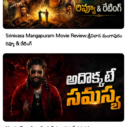
Srinivasa Mangapuram Movie Review:శ్రీనివాస మంగాపురం
రివ్యూ & రేటింగ్