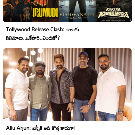
Tollywood Release Clash: నాలుగు
సినిమాలు..ఒకేసారి..ఎందుకో?
Allu Arjun: బన్నీకి ఇది కొత్త కాదుగా!