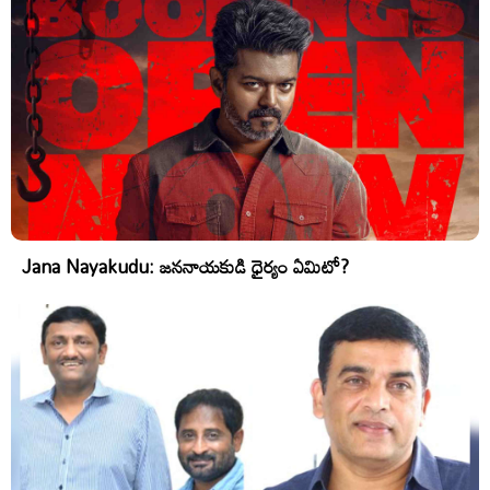
Jana Nayakudu: జననాయకుడి ధైర్యం ఏమిటో?