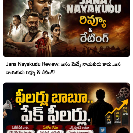
Jana Nayakudu Review: జనం మెచ్చే నాయకుడు కాదు..జన
నాయకుడు రివ్యూ & రేటింగ్!