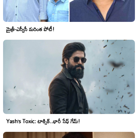
మైత్రీ-ఎస్వీసీ మరింత పోటీ!
Yash’s Toxic: టాక్సిక్..భారీ సేఫ్ గేమ్!