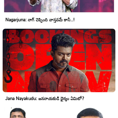
Nagarjuna: నాగ్ చెప్పింది వాస్తవమే కానీ..!
Jana Nayakudu: జననాయకుడి ధైర్యం ఏమిటో?