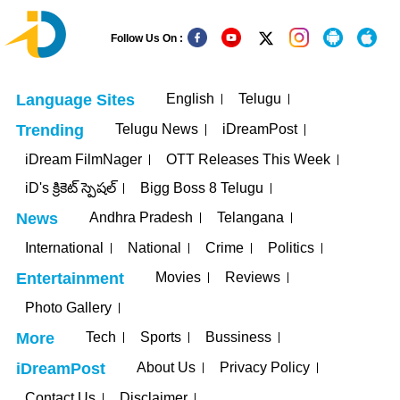
Follow Us On :
English
Telugu
Language Sites
Telugu News
iDreamPost
Trending
iDream FilmNager
OTT Releases This Week
iD's క్రికెట్ స్పెషల్
Bigg Boss 8 Telugu
Andhra Pradesh
Telangana
News
International
National
Crime
Politics
Movies
Reviews
Entertainment
Photo Gallery
Tech
Sports
Bussiness
More
About Us
Privacy Policy
iDreamPost
Contact Us
Disclaimer