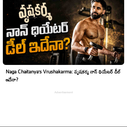
Naga Chaitanya’s Vrushakarma: వృషకర్మ నాన్ థియేటర్ డీల్
ఇదేనా?