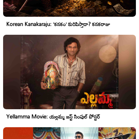
Korean Kanakaraju: ‘కనకం’ కురిపిస్తాడా? కనకరాజు
Yellamma Movie: యల్లమ్మ జస్ట్ సింపుల్ పోస్టర్