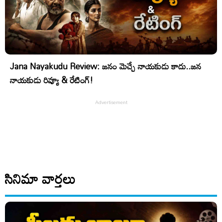
Jana Nayakudu Review: జనం మెచ్చే నాయకుడు కాదు..జన
నాయకుడు రివ్యూ & రేటింగ్!
సినిమా వార్తలు