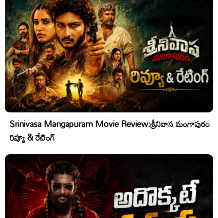
Srinivasa Mangapuram Movie Review:శ్రీనివాస మంగాపురం
రివ్యూ & రేటింగ్