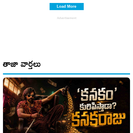
and traditions #Ramuism
Load More
Full Episode
తాజా వార్తలు