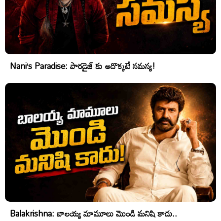
Nani’s Paradise: పారడైజ్ కు అదొక్కటే సమస్య!
Balakrishna: బాలయ్య మామూలు మొండి మనిషి కాదు..