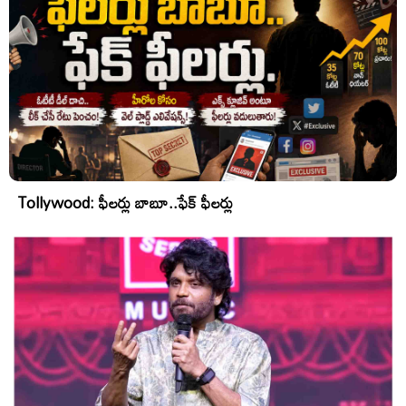
Tollywood: ఫీలర్లు బాబూ..ఫేక్ ఫీలర్లు