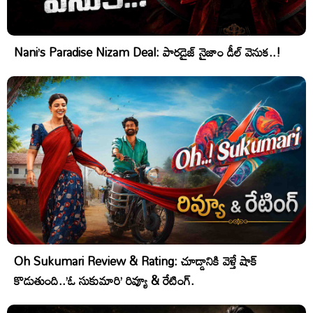
Nani’s Paradise Nizam Deal: పారడైజ్ నైజాం డీల్ వెనుక..!
Oh Sukumari Review & Rating: చూడ్డానికి వెళ్తే షాక్
కొడుతుంది..’ఓ సుకుమారి’ రివ్యూ & రేటింగ్.