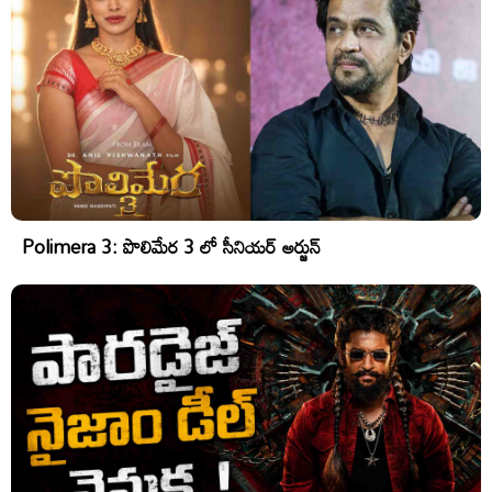
Polimera 3: పొలిమేర 3 లో సీనియర్ అర్జున్