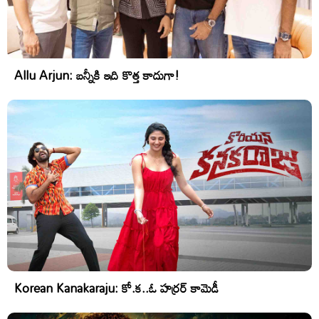
Allu Arjun: బన్నీకి ఇది కొత్త కాదుగా!
Korean Kanakaraju: కో.క..ఓ హర్రర్ కామెడీ