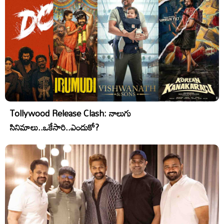
Tollywood Release Clash: నాలుగు
సినిమాలు..ఒకేసారి..ఎందుకో?