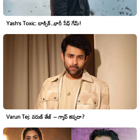
Yash’s Toxic: టాక్సిక్..భారీ సేఫ్ గేమ్!
Varun Tej: వరుణ్ తేజ్ – గ్యాప్ తప్పదా?