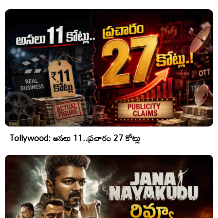
Tollywood: అసలు 11..ప్రచారం 27 కోట్లు