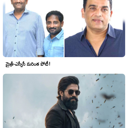
మైత్రీ-ఎస్వీసీ మరింత పోటీ!