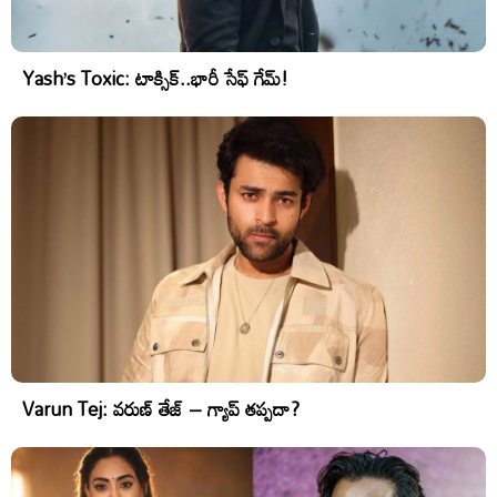
Yash’s Toxic: టాక్సిక్..భారీ సేఫ్ గేమ్!
Varun Tej: వరుణ్ తేజ్ – గ్యాప్ తప్పదా?