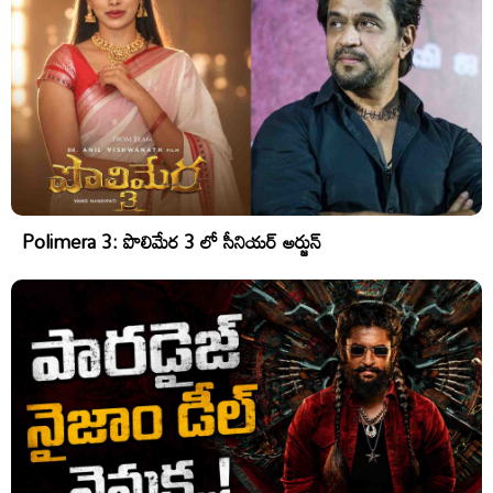
Polimera 3: పొలిమేర 3 లో సీనియర్ అర్జున్