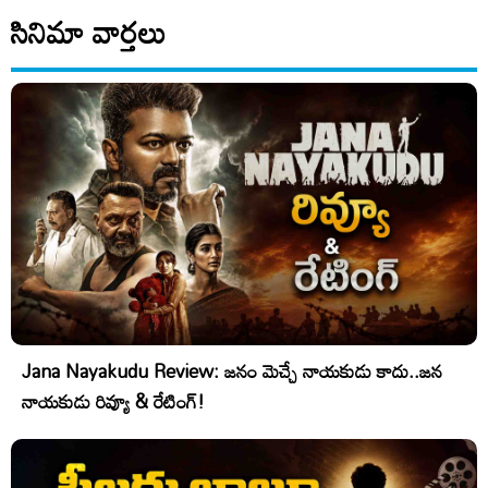
సినిమా వార్తలు
Jana Nayakudu Review: జనం మెచ్చే నాయకుడు కాదు..జన
నాయకుడు రివ్యూ & రేటింగ్!