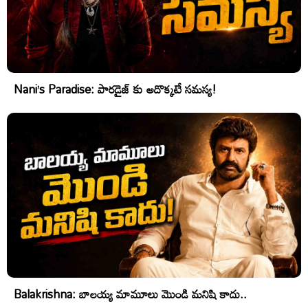
Nani’s Paradise: పారడైజ్ కు అదొక్కటే సమస్య!
Balakrishna: బాలయ్య మామూలు మొండి మనిషి కాదు..