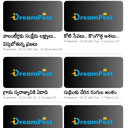
వాలంటీర్లకు సంక్షేమ లక్ష్యాలు..
కోటి సేవలు.. కొంగొత్త ఆశలు..
విస్తుబోతున్న ప్రజలు
Published - 03:29 AM, Tue - 6 October 20
Published - 02:21 AM, Sat - 14 November 20
గ్రామ స్వరాజ్యానికి ఏడాది
సుప్రింకు చేరిన రంగుల అంశం
Published - 01:52 AM, Fri - 2 October 20
Published - 05:57 AM, Tue - 17 March 20