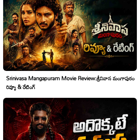
Srinivasa Mangapuram Movie Review:శ్రీనివాస మంగాపురం
రివ్యూ & రేటింగ్