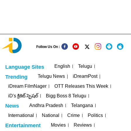
Follow Us On :
English
Telugu
Language Sites
Telugu News
iDreamPost
Trending
iDream FilmNager
OTT Releases This Week
iD's క్రికెట్ స్పెషల్
Bigg Boss 8 Telugu
Andhra Pradesh
Telangana
News
International
National
Crime
Politics
Movies
Reviews
Entertainment