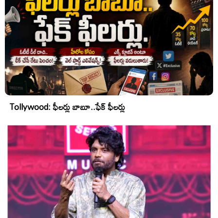
Tollywood: ఫీలర్లు బాబూ..ఫేక్ ఫీలర్లు