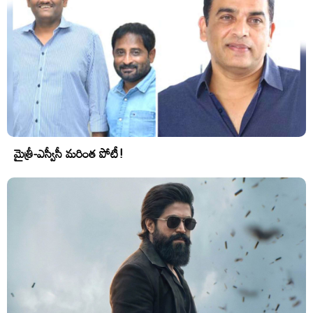
మైత్రీ-ఎస్వీసీ మరింత పోటీ!