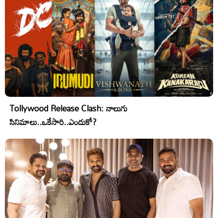
Tollywood Release Clash: నాలుగు
సినిమాలు..ఒకేసారి..ఎందుకో?