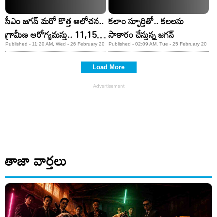
సీఎం జగన్‌ మరో కొత్త ఆలోచన..
కలాం స్ఫూర్తితో.. కలలను
గ్రామీణ ఆరోగ్యమస్తు.. 11,158
సాకారం చేస్తున్న జగన్‌
మందికి ప్రభుత్వ ఉద్యోగాలు..
Published - 11:20 AM, Wed - 26 February 20
Published - 02:09 AM, Tue - 25 February 20
Load More
తాజా వార్తలు