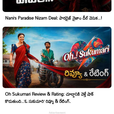
Nani’s Paradise Nizam Deal: పారడైజ్ నైజాం డీల్ వెనుక..!
Oh Sukumari Review & Rating: చూడ్డానికి వెళ్తే షాక్
కొడుతుంది..’ఓ సుకుమారి’ రివ్యూ & రేటింగ్.