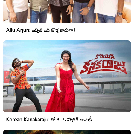
Allu Arjun: బన్నీకి ఇది కొత్త కాదుగా!
Korean Kanakaraju: కో.క..ఓ హర్రర్ కామెడీ