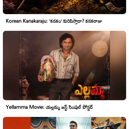
Korean Kanakaraju: ‘కనకం’ కురిపిస్తాడా? కనకరాజు
Yellamma Movie: యల్లమ్మ జస్ట్ సింపుల్ పోస్టర్