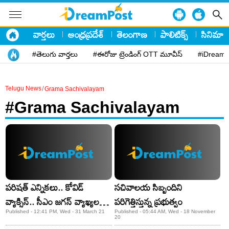
వార్తలు
ఆంధ్రప్రదేశ్
తెలంగాణ
పాలిటిక్స్
సినిమా
#తెలుగు వార్తలు
#ఈరోజు ట్రెండింగ్ OTT మూవీస్
#iDreamP
/
Telugu News
Grama Sachivalayam
#Grama Sachivalayam
పరిషత్‌ ఎన్నికలు.. కోవిడ్‌
సచివాలయ సిబ్బందిని
వ్యాక్సిన్‌.. సీఎం జగన్‌ వ్యాఖ్యల
పరిగెత్తిస్తున్న ప్రభుత్వం
వెనుక ఆంతర్యమదేనా..?
Published - 12:41 PM, Wed - 31 March 21
Published - 05:44 AM, Wed - 18 November
20