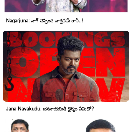
Nagarjuna: నాగ్ చెప్పింది వాస్తవమే కానీ..!
Jana Nayakudu: జననాయకుడి ధైర్యం ఏమిటో?