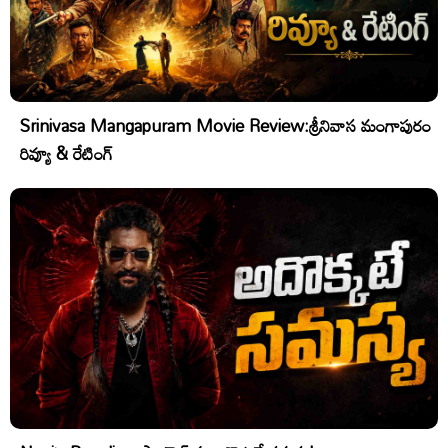
Srinivasa Mangapuram Movie Review:శ్రీనివాస మంగాపురం
రివ్యూ & రేటింగ్