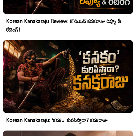
Korean Kanakaraju Review: కొరియన్ కనకరాజు రివ్యూ &
రేటింగ్!
Korean Kanakaraju: ‘కనకం’ కురిపిస్తాడా? కనకరాజు