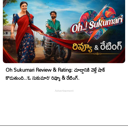
Oh Sukumari Review & Rating: చూడ్డానికి వెళ్తే షాక్
కొడుతుంది..’ఓ సుకుమారి’ రివ్యూ & రేటింగ్.