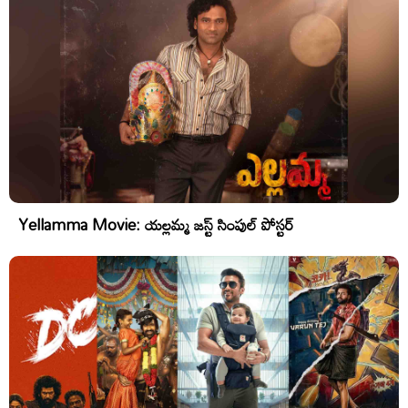
Yellamma Movie: యల్లమ్మ జస్ట్ సింపుల్ పోస్టర్