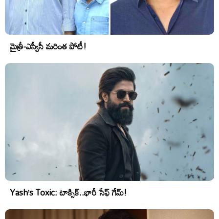
మైత్రీ-ఎస్వీసీ మరింత పోటీ!
Yash’s Toxic: టాక్సిక్..భారీ సేఫ్ గేమ్!