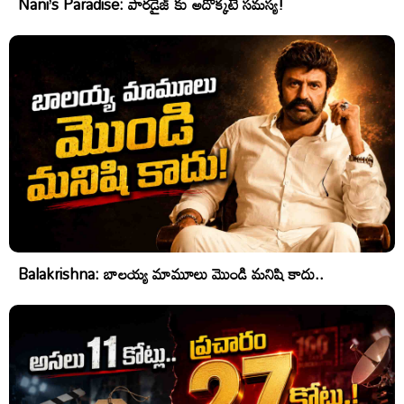
Nani’s Paradise: పారడైజ్ కు అదొక్కటే సమస్య!
Balakrishna: బాలయ్య మామూలు మొండి మనిషి కాదు..