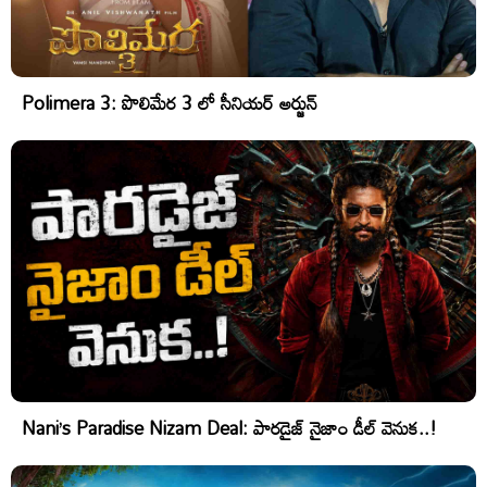
Polimera 3: పొలిమేర 3 లో సీనియర్ అర్జున్
Nani’s Paradise Nizam Deal: పారడైజ్ నైజాం డీల్ వెనుక..!