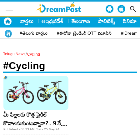
వార్తలు
ఆంధ్రప్రదేశ్
తెలంగాణ
పాలిటిక్స్
సినిమా
#తెలుగు వార్తలు
#ఈరోజు ట్రెండింగ్ OTT మూవీస్
#iDreamP
/
Telugu News
Cycling
#Cycling
మీ పిల్లలకు కొత్త సైకిల్
కొనాలనుకుంటున్నారా?.. 9 వేల
సైకిల్ 3 వేలకే.. త్వరపడండి
Published - 08:33 AM, Sat - 25 May 24