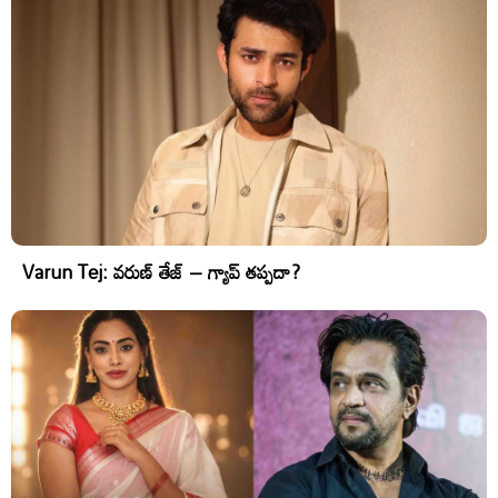
Varun Tej: వరుణ్ తేజ్ – గ్యాప్ తప్పదా?