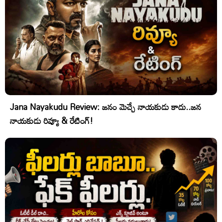
Jana Nayakudu Review: జనం మెచ్చే నాయకుడు కాదు..జన
నాయకుడు రివ్యూ & రేటింగ్!