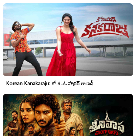
Korean Kanakaraju: కో.క..ఓ హర్రర్ కామెడీ