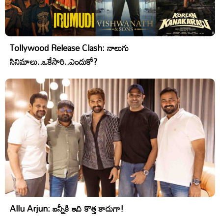
Tollywood Release Clash: నాలుగు
సినిమాలు..ఒకేసారి..ఎందుకో?
Allu Arjun: బన్నీకి ఇది కొత్త కాదుగా!