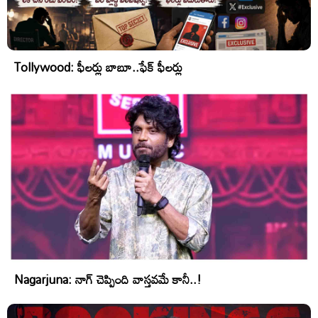
Tollywood: ఫీలర్లు బాబూ..ఫేక్ ఫీలర్లు
Nagarjuna: నాగ్ చెప్పింది వాస్తవమే కానీ..!