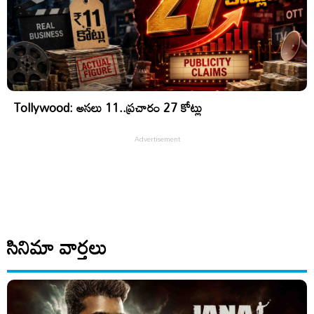
Tollywood: అసలు 11..ప్రచారం 27 కోట్లు
సినిమా వార్తలు