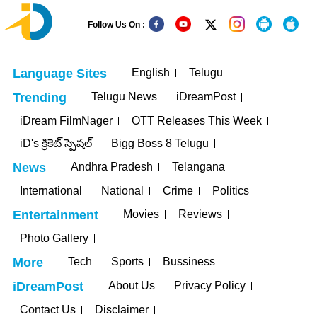
Follow Us On :
English
Telugu
Language Sites
Telugu News
iDreamPost
Trending
iDream FilmNager
OTT Releases This Week
iD's క్రికెట్ స్పెషల్
Bigg Boss 8 Telugu
Andhra Pradesh
Telangana
News
International
National
Crime
Politics
Movies
Reviews
Entertainment
Photo Gallery
Tech
Sports
Bussiness
More
About Us
Privacy Policy
iDreamPost
Contact Us
Disclaimer