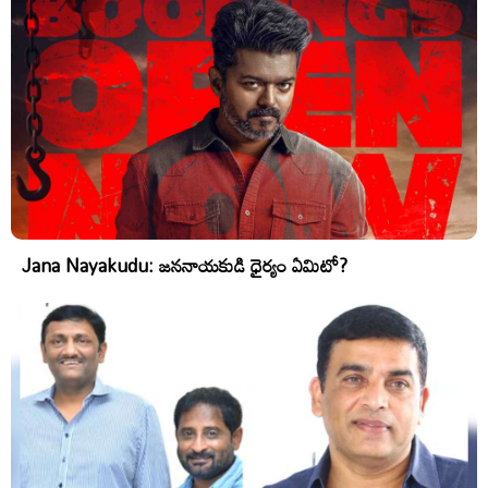
Jana Nayakudu: జననాయకుడి ధైర్యం ఏమిటో?