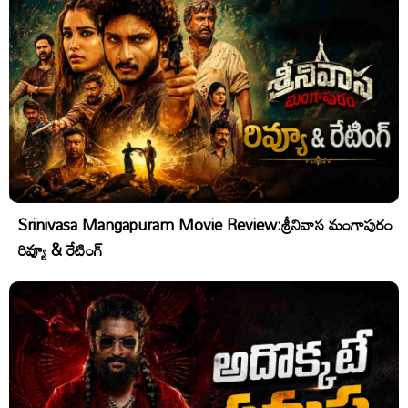
Srinivasa Mangapuram Movie Review:శ్రీనివాస మంగాపురం
రివ్యూ & రేటింగ్