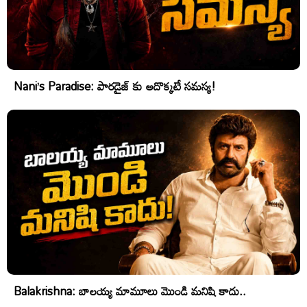
Nani’s Paradise: పారడైజ్ కు అదొక్కటే సమస్య!
Balakrishna: బాలయ్య మామూలు మొండి మనిషి కాదు..