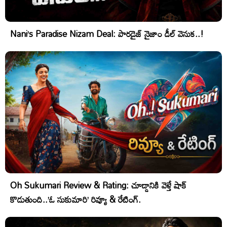
Nani’s Paradise Nizam Deal: పారడైజ్ నైజాం డీల్ వెనుక..!
Oh Sukumari Review & Rating: చూడ్డానికి వెళ్తే షాక్
కొడుతుంది..’ఓ సుకుమారి’ రివ్యూ & రేటింగ్.