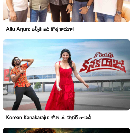
Allu Arjun: బన్నీకి ఇది కొత్త కాదుగా!
Korean Kanakaraju: కో.క..ఓ హర్రర్ కామెడీ