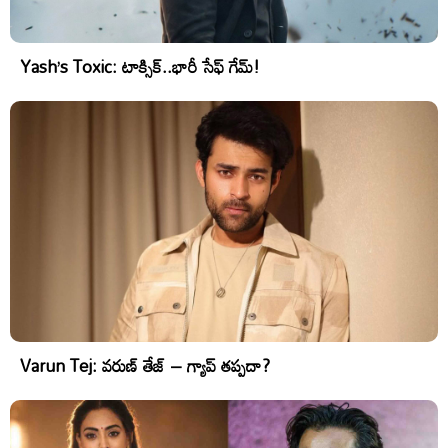
Yash’s Toxic: టాక్సిక్..భారీ సేఫ్ గేమ్!
Varun Tej: వరుణ్ తేజ్ – గ్యాప్ తప్పదా?