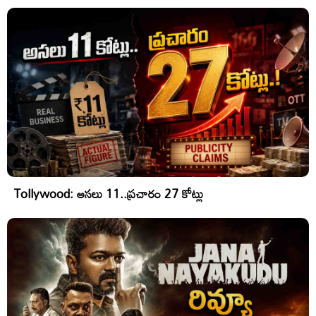
Tollywood: అసలు 11..ప్రచారం 27 కోట్లు