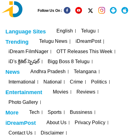
Follow Us On :
English
Telugu
Language Sites
Telugu News
iDreamPost
Trending
iDream FilmNager
OTT Releases This Week
iD's క్రికెట్ స్పెషల్
Bigg Boss 8 Telugu
Andhra Pradesh
Telangana
News
International
National
Crime
Politics
Movies
Reviews
Entertainment
Photo Gallery
Tech
Sports
Bussiness
More
About Us
Privacy Policy
iDreamPost
Contact Us
Disclaimer