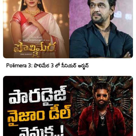
Polimera 3: పొలిమేర 3 లో సీనియర్ అర్జున్