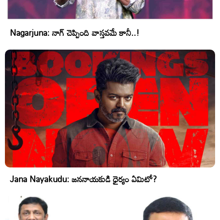
Nagarjuna: నాగ్ చెప్పింది వాస్తవమే కానీ..!
Jana Nayakudu: జననాయకుడి ధైర్యం ఏమిటో?