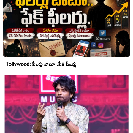
Tollywood: ఫీలర్లు బాబూ..ఫేక్ ఫీలర్లు