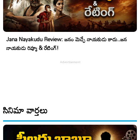
Jana Nayakudu Review: జనం మెచ్చే నాయకుడు కాదు..జన
నాయకుడు రివ్యూ & రేటింగ్!
సినిమా వార్తలు