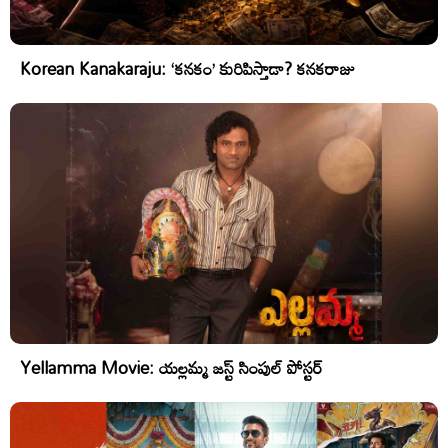
Korean Kanakaraju: ‘కనకం’ కురిపిస్తాడా? కనకరాజు
Yellamma Movie: యల్లమ్మ జస్ట్ సింపుల్ పోస్టర్