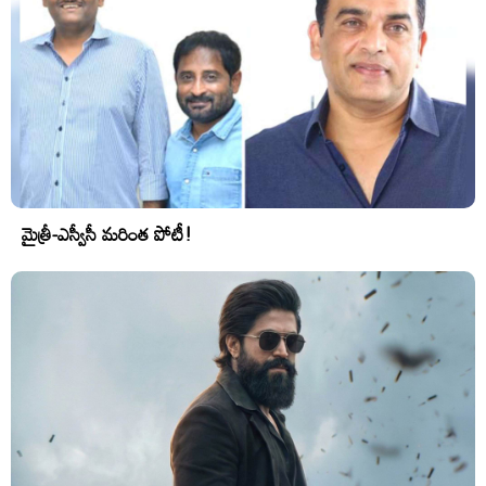
మైత్రీ-ఎస్వీసీ మరింత పోటీ!