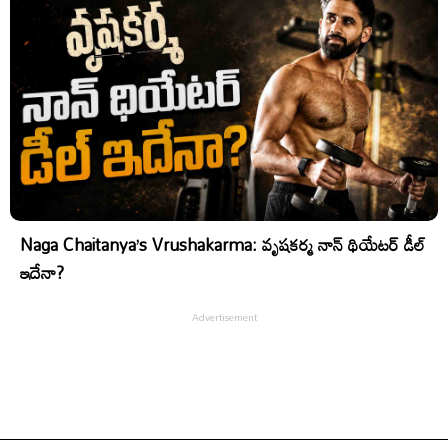
Naga Chaitanya’s Vrushakarma: వృషకర్మ నాన్ థియేటర్ డీల్
ఇదేనా?