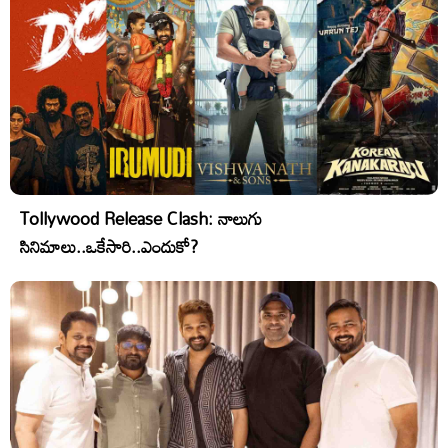
Tollywood Release Clash: నాలుగు
సినిమాలు..ఒకేసారి..ఎందుకో?