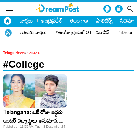
వార్తలు
ఆంధ్రప్రదేశ్
తెలంగాణ
పాలిటిక్స్
సినిమా
#తెలుగు వార్తలు
#ఈరోజు ట్రెండింగ్ OTT మూవీస్
#iDreamP
/
Telugu News
College
#College
Telangana: ఒకే రోజు ఇద్దరు
ఇంటర్ విద్యార్ధులు అనుమానస్పద
మృతి.. అసలేమయ్యింది?
Published - 11:55 AM, Tue - 3 December 24